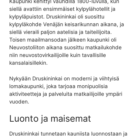
Kaupunki kehittyi vauhdilla 1800-luvulla, kun
siellä avattiin ensimmäiset kylpylähotellit ja
kylpyläpuistot. Druskininkai oli suosittu
kylpyläkohde Venäjän keisarikunnan aikana, ja
siellä vieraili paljon aatelisia ja taiteilijoita.
Toisen maailmansodan jälkeen kaupunki oli
Neuvostoliiton aikana suosittu matkailukohde
niin neuvostovirkailijoille kuin tavallisille
kansalaisillekin.
Nykyään Druskininkai on moderni ja viihtyisä
lomakaupunki, joka tarjoaa monipuolisia
aktiviteetteja ja palveluita matkailijoille ympäri
vuoden.
Luonto ja maisemat
Druskininkai tunnetaan kauniista luonnostaan ja