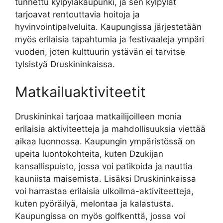
tunnettu kylpyläkaupunki, ja sen kylpylät
tarjoavat rentouttavia hoitoja ja
hyvinvointipalveluita. Kaupungissa järjestetään
myös erilaisia tapahtumia ja festivaaleja ympäri
vuoden, joten kulttuurin ystävän ei tarvitse
tylsistyä Druskininkaissa.
Matkailuaktiviteetit
Druskininkai tarjoaa matkailijoilleen monia
erilaisia aktiviteetteja ja mahdollisuuksia viettää
aikaa luonnossa. Kaupungin ympäristössä on
upeita luontokohteita, kuten Dzukijan
kansallispuisto, jossa voi patikoida ja nauttia
kauniista maisemista. Lisäksi Druskininkaissa
voi harrastaa erilaisia ulkoilma-aktiviteetteja,
kuten pyöräilyä, melontaa ja kalastusta.
Kaupungissa on myös golfkenttä, jossa voi