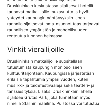
Druskininkain keskustassa sijaitsevat hotellit
tarjoavat matkailijoille mukavuutta ja hyvät
yhteydet kaupungin nähtävyyksiin. Joen
rannalla sijaitsevat loma-asunnot taas tarjoavat
rauhallisen ympäristön ja mahdollisuuden
rentoutua luonnon helmassa.
Vinkit vierailijoille
Druskininkain matkailijoille suositellaan
tutustumista kaupungin monipuoliseen
kulttuuritarjontaan. Kaupungissa järjestetään
erilaisia tapahtumia ympäri vuoden, kuten
musiikki- ja taidefestivaaleja sekä teatteri- ja
tanssiesityksiä. Lisäksi Druskininkain lähellä
sijaitsee Grutas Park, joka tunnetaan myös
nimellä Stalinin maailma. Puistossa voi tutustua