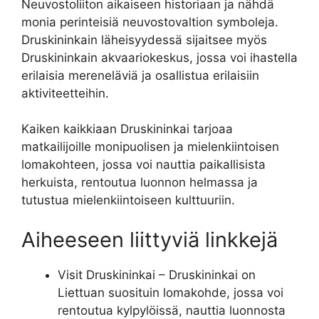
Neuvostoliiton aikaiseen historiaan ja nähdä
monia perinteisiä neuvostovaltion symboleja.
Druskininkain läheisyydessä sijaitsee myös
Druskininkain akvaariokeskus, jossa voi ihastella
erilaisia mereneläviä ja osallistua erilaisiin
aktiviteetteihin.
Kaiken kaikkiaan Druskininkai tarjoaa
matkailijoille monipuolisen ja mielenkiintoisen
lomakohteen, jossa voi nauttia paikallisista
herkuista, rentoutua luonnon helmassa ja
tutustua mielenkiintoiseen kulttuuriin.
Aiheeseen liittyviä linkkejä
Visit Druskininkai – Druskininkai on
Liettuan suosituin lomakohde, jossa voi
rentoutua kylpylöissä, nauttia luonnosta