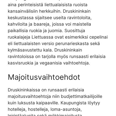
aina perinteisistä liettualaisista ruoista
kansainvälisiin herkkuihin. Druskininkain
keskustassa sijaitsee useita ravintoloita,
kahviloita ja baareja, joissa voi maistella
paikallisia ruokia ja juomia. Suosittuja
ruokalajeja Liettuassa ovat esimerkiksi cepelinai
eli liettualaisten versio perunarieskasta sekä
kylmäsavustettu kala. Druskininkain
ravintoloissa on tarjolla myös runsaasti erilaisia
kasvisruokia ja vegaanisia vaihtoehtoja.
Majoitusvaihtoehdot
Druskininkaissa on runsaasti erilaisia
majoitusvaihtoehtoja niin budjettimatkailijoille
kuin luksusta kaipaaville. Kaupungista löytyy
hotelleja, hostelleja, loma-asuntoja,
leirintäalueita sekä mökkimajoitusta.