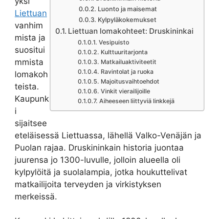
yksi
Luonto ja maisemat
Liettuan
Kylpyläkokemukset
vanhim
Liettuan lomakohteet: Druskininkai
mista ja
Vesipuisto
suositui
Kulttuuritarjonta
mmista
Matkailuaktiviteetit
Ravintolat ja ruoka
lomakoh
Majoitusvaihtoehdot
teista.
Vinkit vierailijoille
Kaupunk
Aiheeseen liittyviä linkkejä
i
sijaitsee
eteläisessä Liettuassa, lähellä Valko-Venäjän ja
Puolan rajaa. Druskininkain historia juontaa
juurensa jo 1300-luvulle, jolloin alueella oli
kylpylöitä ja suolalampia, jotka houkuttelivat
matkailijoita terveyden ja virkistyksen
merkeissä.