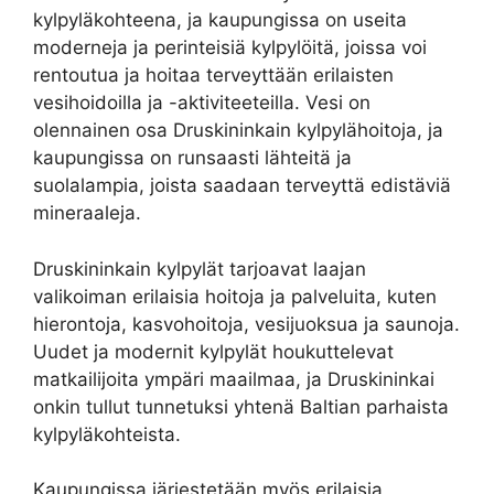
kylpyläkohteena, ja kaupungissa on useita
moderneja ja perinteisiä kylpylöitä, joissa voi
rentoutua ja hoitaa terveyttään erilaisten
vesihoidoilla ja -aktiviteeteilla. Vesi on
olennainen osa Druskininkain kylpylähoitoja, ja
kaupungissa on runsaasti lähteitä ja
suolalampia, joista saadaan terveyttä edistäviä
mineraaleja.
Druskininkain kylpylät tarjoavat laajan
valikoiman erilaisia hoitoja ja palveluita, kuten
hierontoja, kasvohoitoja, vesijuoksua ja saunoja.
Uudet ja modernit kylpylät houkuttelevat
matkailijoita ympäri maailmaa, ja Druskininkai
onkin tullut tunnetuksi yhtenä Baltian parhaista
kylpyläkohteista.
Kaupungissa järjestetään myös erilaisia