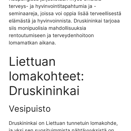
terveys- ja hyvinvointitapahtumia ja -
seminaareja, joissa voi oppia lisää terveellisestä
elämästä ja hyvinvoinnista. Druskininkai tarjoaa
siis monipuolisia mahdollisuuksia
rentoutumiseen ja terveydenhoitoon
lomamatkan aikana.
Liettuan
lomakohteet:
Druskininkai
Vesipuisto
Druskininkai on Liettuan tunnetuin lomakohde,
ja yksi sen suosituimmista nähtävyyksistä on