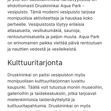
ehdottomasti Druskininkai Aqua Park -
vesipuisto. Tämä moderni vesipuisto tarjoaa
monipuolisia aktiviteetteja ja hauskaa koko
perheelle. Vesipuistosta löytyy erilaisia
allasalueita, vesiliukumäkiä, saunoja,
rentoutumisalueita ja paljon muuta. Aqua Park
on erinomainen paikka viettää päivä rentoutuen
ja nauttien vedestä ja vesileikeistä.
Kulttuuritarjonta
Druskininkai on paitsi vesipuiston myös
monipuolisen kulttuuritarjonnan luvattu
kaupunki. Täällä voit tutustua moniin museoihin,
gallerioihin ja taidekeskuksiin, jotka tarjoavat
mielenkiintoisia taidenäyttelyitä ja
kulttuuritapahtumia. Druskininkai on myös