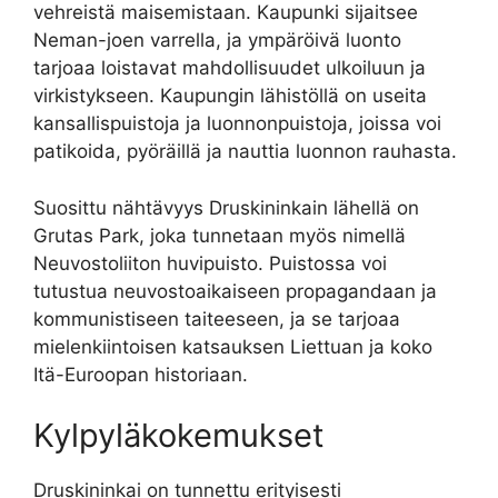
vehreistä maisemistaan. Kaupunki sijaitsee
Neman-joen varrella, ja ympäröivä luonto
tarjoaa loistavat mahdollisuudet ulkoiluun ja
virkistykseen. Kaupungin lähistöllä on useita
kansallispuistoja ja luonnonpuistoja, joissa voi
patikoida, pyöräillä ja nauttia luonnon rauhasta.
Suosittu nähtävyys Druskininkain lähellä on
Grutas Park, joka tunnetaan myös nimellä
Neuvostoliiton huvipuisto. Puistossa voi
tutustua neuvostoaikaiseen propagandaan ja
kommunistiseen taiteeseen, ja se tarjoaa
mielenkiintoisen katsauksen Liettuan ja koko
Itä-Euroopan historiaan.
Kylpyläkokemukset
Druskininkai on tunnettu erityisesti