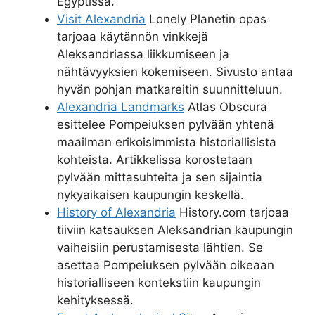
Egyptissä.
Visit Alexandria
Lonely Planetin opas
tarjoaa käytännön vinkkejä
Aleksandriassa liikkumiseen ja
nähtävyyksien kokemiseen. Sivusto antaa
hyvän pohjan matkareitin suunnitteluun.
Alexandria Landmarks
Atlas Obscura
esittelee Pompeiuksen pylvään yhtenä
maailman erikoisimmista historiallisista
kohteista. Artikkelissa korostetaan
pylvään mittasuhteita ja sen sijaintia
nykyaikaisen kaupungin keskellä.
History of Alexandria
History.com tarjoaa
tiiviin katsauksen Aleksandrian kaupungin
vaiheisiin perustamisesta lähtien. Se
asettaa Pompeiuksen pylvään oikeaan
historialliseen kontekstiin kaupungin
kehityksessä.