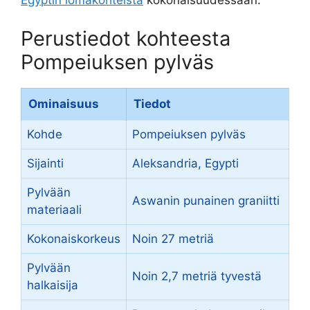
Egyptin lomakohteista
kokonaisuudessaan.
Perustiedot kohteesta
Pompeiuksen pylväs
Ominaisuus
Tiedot
Kohde
Pompeiuksen pylväs
Sijainti
Aleksandria, Egypti
Pylvään
Aswanin punainen graniitti
materiaali
Kokonaiskorkeus
Noin 27 metriä
Pylvään
Noin 2,7 metriä tyvestä
halkaisija