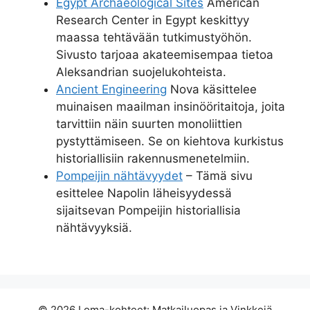
Egypt Archaeological Sites
American
Research Center in Egypt keskittyy
maassa tehtävään tutkimustyöhön.
Sivusto tarjoaa akateemisempaa tietoa
Aleksandrian suojelukohteista.
Ancient Engineering
Nova käsittelee
muinaisen maailman insinööritaitoja, joita
tarvittiin näin suurten monoliittien
pystyttämiseen. Se on kiehtova kurkistus
historiallisiin rakennusmenetelmiin.
Pompeijin nähtävyydet
– Tämä sivu
esittelee Napolin läheisyydessä
sijaitsevan Pompeijin historiallisia
nähtävyyksiä.
© 2026 Loma-kohteet: Matkailuopas ja Vinkkejä