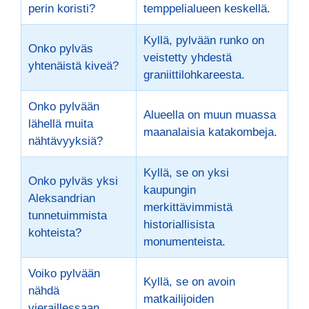
perin koristi?
temppelialueen keskellä.
Kyllä, pylvään runko on
Onko pylväs
veistetty yhdestä
yhtenäistä kiveä?
graniittilohkareesta.
Onko pylvään
Alueella on muun muassa
lähellä muita
maanalaisia katakombeja.
nähtävyyksiä?
Kyllä, se on yksi
Onko pylväs yksi
kaupungin
Aleksandrian
merkittävimmistä
tunnetuimmista
historiallisista
kohteista?
monumenteista.
Voiko pylvään
Kyllä, se on avoin
nähdä
matkailijoiden
vieraillessaan