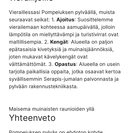
Vieraillessasi Pompeiuksen pylväällä, muista
seuraavat seikat: 1.
Ajoitus
: Suosittelemme
vierailemaan kohteessa aamupäivällä, jolloin
lämpötila on miellyttävämpi ja turistivirrat ovat
maltillisempia. 2.
Kengät
: Alueella on paljon
epätasaisia kivetyksiä ja muinaisjäännöksiä,
joten mukavat kävelykengät ovat
välttämättömät. 3.
Opastus
: Alueella on usein
tarjolla paikallisia oppaita, jotka osaavat kertoa
syvällisemmin Serapis-jumalan palvonnasta ja
pylvään rakennustekniikasta.
Maisema muinaisten raunioiden yllä
Yhteenveto
Pompeiuksen pylväs on ehdoton kohde