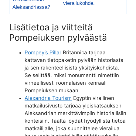
vierailukohde.
Aleksandriassa?
Lisätietoa ja viitteitä
Pompeiuksen pylväästä
Pompey’s Pillar
Britannica tarjoaa
kattavan tietopaketin pylvään historiasta
ja sen rakenteellisista yksityiskohdista.
Se selittää, miksi monumentti nimettiin
virheellisesti roomalaisen kenraali
Pompeiuksen mukaan.
Alexandria Tourism
Egyptin virallinen
matkailusivusto tarjoaa yleiskatsauksen
Aleksandrian merkittävimpiin historiallisiin
kohteisiin. Täältä löydät hyödyllistä tietoa
matkailijalle, joka suunnittelee vierailua
kaupungin historiallisille nähtävyyksille.