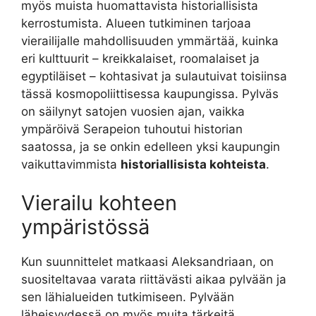
myös muista huomattavista historiallisista
kerrostumista. Alueen tutkiminen tarjoaa
vierailijalle mahdollisuuden ymmärtää, kuinka
eri kulttuurit – kreikkalaiset, roomalaiset ja
egyptiläiset – kohtasivat ja sulautuivat toisiinsa
tässä kosmopoliittisessa kaupungissa. Pylväs
on säilynyt satojen vuosien ajan, vaikka
ympäröivä Serapeion tuhoutui historian
saatossa, ja se onkin edelleen yksi kaupungin
vaikuttavimmista
historiallisista kohteista
.
Vierailu kohteen
ympäristössä
Kun suunnittelet matkaasi Aleksandriaan, on
suositeltavaa varata riittävästi aikaa pylvään ja
sen lähialueiden tutkimiseen. Pylvään
läheisyydessä on myös muita tärkeitä