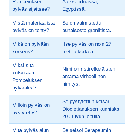
Pompeiuksen
Aleksandriassa,
pylväs sijaitsee?
Egyptissä.
Mistä materiaalista
Se on valmistettu
pylväs on tehty?
punaisesta graniitista.
Mikä on pylvään
Itse pylväs on noin 27
korkeus?
metriä korkea.
Miksi sitä
Nimi on ristiretkeläisten
kutsutaan
antama virheellinen
Pompeiuksen
nimitys.
pylvääksi?
Se pystytettiin keisari
Milloin pylväs on
Diocletianuksen kunniaksi
pystytetty?
200-luvun lopulla.
Mitä pylväs alun
Se seisoi Serapeumin