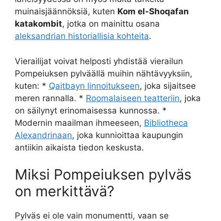
muinaisjäännöksiä, kuten
Kom el-Shoqafan
katakombit
, jotka on mainittu osana
aleksandrian historiallisia kohteita
.
Vierailijat voivat helposti yhdistää vierailun
Pompeiuksen pylväällä muihin nähtävyyksiin,
kuten: *
Qaitbayn linnoitukseen
, joka sijaitsee
meren rannalla. *
Roomalaiseen teatteriin
, joka
on säilynyt erinomaisessa kunnossa. *
Modernin maailman ihmeeseen,
Bibliotheca
Alexandrinaan
, joka kunnioittaa kaupungin
antiikin aikaista tiedon keskusta.
Miksi Pompeiuksen pylväs
on merkittävä?
Pylväs ei ole vain monumentti, vaan se