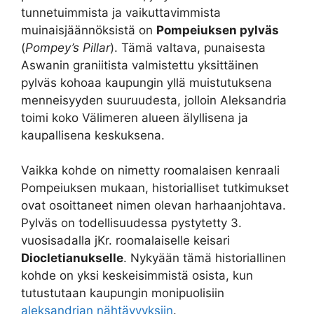
tunnetuimmista ja vaikuttavimmista
muinaisjäännöksistä on
Pompeiuksen pylväs
(
Pompey’s Pillar
). Tämä valtava, punaisesta
Aswanin graniitista valmistettu yksittäinen
pylväs kohoaa kaupungin yllä muistutuksena
menneisyyden suuruudesta, jolloin Aleksandria
toimi koko Välimeren alueen älyllisena ja
kaupallisena keskuksena.
Vaikka kohde on nimetty roomalaisen kenraali
Pompeiuksen mukaan, historialliset tutkimukset
ovat osoittaneet nimen olevan harhaanjohtava.
Pylväs on todellisuudessa pystytetty 3.
vuosisadalla jKr. roomalaiselle keisari
Diocletianukselle
. Nykyään tämä historiallinen
kohde on yksi keskeisimmistä osista, kun
tutustutaan kaupungin monipuolisiin
aleksandrian nähtävyyksiin
.