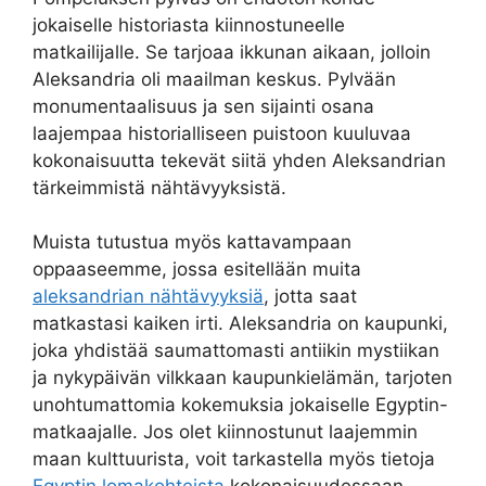
jokaiselle historiasta kiinnostuneelle
matkailijalle. Se tarjoaa ikkunan aikaan, jolloin
Aleksandria oli maailman keskus. Pylvään
monumentaalisuus ja sen sijainti osana
laajempaa historialliseen puistoon kuuluvaa
kokonaisuutta tekevät siitä yhden Aleksandrian
tärkeimmistä nähtävyyksistä.
Muista tutustua myös kattavampaan
oppaaseemme, jossa esitellään muita
aleksandrian nähtävyyksiä
, jotta saat
matkastasi kaiken irti. Aleksandria on kaupunki,
joka yhdistää saumattomasti antiikin mystiikan
ja nykypäivän vilkkaan kaupunkielämän, tarjoten
unohtumattomia kokemuksia jokaiselle Egyptin-
matkaajalle. Jos olet kiinnostunut laajemmin
maan kulttuurista, voit tarkastella myös tietoja