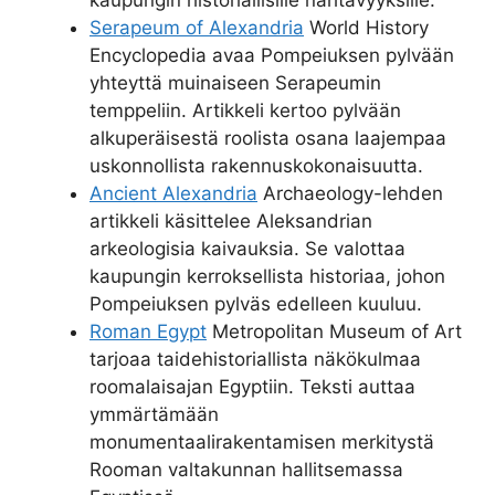
Serapeum of Alexandria
World History
Encyclopedia avaa Pompeiuksen pylvään
yhteyttä muinaiseen Serapeumin
temppeliin. Artikkeli kertoo pylvään
alkuperäisestä roolista osana laajempaa
uskonnollista rakennuskokonaisuutta.
Ancient Alexandria
Archaeology-lehden
artikkeli käsittelee Aleksandrian
arkeologisia kaivauksia. Se valottaa
kaupungin kerroksellista historiaa, johon
Pompeiuksen pylväs edelleen kuuluu.
Roman Egypt
Metropolitan Museum of Art
tarjoaa taidehistoriallista näkökulmaa
roomalaisajan Egyptiin. Teksti auttaa
ymmärtämään
monumentaalirakentamisen merkitystä
Rooman valtakunnan hallitsemassa