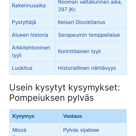
Rooman valtakunnan aika,
Rakennusaika
297 jKr.
Pystyttäjä
Keisari Diocletianus
Alueen historia
Serapeumin temppelialue
Arkkitehtoninen
Korinttilainen tyyli
tyyli
Luokitus
Historiallinen nähtävyys
Usein kysytyt kysymykset:
Pompeiuksen pylväs
Kysymys
Vastaus
Missä
Pylväs sijaitsee