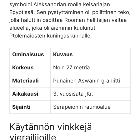
symboloi Aleksandrian roolia keisariajan
Egyptissä. Sen pystyttäminen oli poliittinen teko,
jolla haluttiin osoittaa Rooman hallitsijan valtaa
alueella, joka oli aiemmin kuulunut
Ptolemaiosten kuningaskunnalle.
Ominaisuus
Kuvaus
Korkeus
Noin 27 metriä
Materiaali
Punainen Aswanin graniitti
Aikakausi
3. vuosisata jKr.
Sijainti
Serapeionin raunioalue
Käytännön vinkkejä
vierailijoille