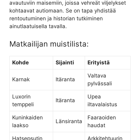
avautuviin maisemiin, joissa vehreät viljelykset
kohtaavat autiomaan. Se on tapa yhdistää
rentoutuminen ja historian tutkiminen
ainutlaatuisella tavalla.
Matkailijan muistilista:
Kohde
Sijainti
Erityistä
Valtava
Karnak
Itäranta
pylvässali
Luxorin
Upea
Itäranta
temppeli
iltavalaistus
Kuninkaiden
Faaraoiden
Länsiranta
laakso
haudat
Hatsepsutin
Arkkitehtuurin