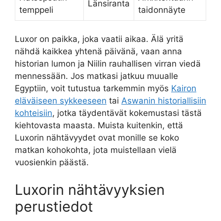
Länsiranta
temppeli
taidonnäyte
Luxor on paikka, joka vaatii aikaa. Älä yritä
nähdä kaikkea yhtenä päivänä, vaan anna
historian lumon ja Niilin rauhallisen virran viedä
mennessään. Jos matkasi jatkuu muualle
Egyptiin, voit tutustua tarkemmin myös
Kairon
eläväiseen sykkeeseen
tai
Aswanin historiallisiin
kohteisiin
, jotka täydentävät kokemustasi tästä
kiehtovasta maasta. Muista kuitenkin, että
Luxorin nähtävyydet ovat monille se koko
matkan kohokohta, jota muistellaan vielä
vuosienkin päästä.
Luxorin nähtävyyksien
perustiedot