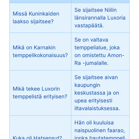
Se sijaitsee Niilin
Missä Kuninkaiden
länsirannalla Luxoria
laakso sijaitsee?
vastapäätä.
Se on valtava
Mikä on Karnakin
temppelialue, joka
temppelikokonaisuus?
on omistettu Amon-
Ra -jumalalle.
Se sijaitsee aivan
kaupungin
Mikä tekee Luxorin
keskustassa ja on
temppelistä erityisen?
upea erityisesti
iltavalaistuksessa.
Hän oli kuuluisa
naispuolinen faarao,
Kuka oli Hatsepsut?
jonka hautatemppeli