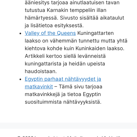
ääniesitys tarjoaa ainutlaatuisen tavan
tutustua Karnakin temppeliin illan
hämärtyessä. Sivusto sisältää aikataulut
ja lisätietoa esityksestä.
Valley of the Queens
Kuningattarten
laakso on vähemmän tunnettu mutta yhtä
kiehtova kohde kuin Kuninkaiden laakso.
Artikkeli kertoo siellä levänneistä
kuningattarista ja heidän upeista
haudoistaan.
Egyptin parhaat nähtävyydet ja
matkavinkit
– Tämä sivu tarjoaa
matkavinkkejä ja tietoa Egyptin
suosituimmista nähtävyyksistä.