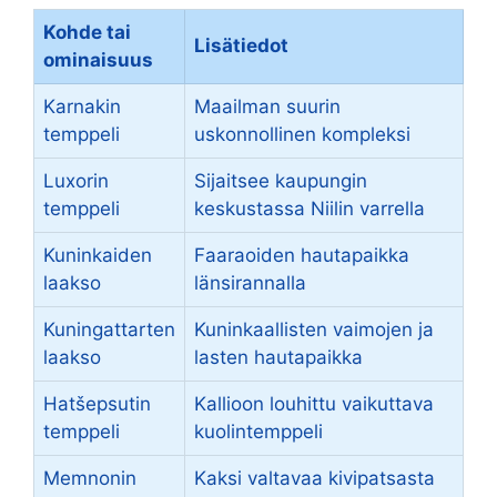
Kohde tai
Lisätiedot
ominaisuus
Karnakin
Maailman suurin
temppeli
uskonnollinen kompleksi
Luxorin
Sijaitsee kaupungin
temppeli
keskustassa Niilin varrella
Kuninkaiden
Faaraoiden hautapaikka
laakso
länsirannalla
Kuningattarten
Kuninkaallisten vaimojen ja
laakso
lasten hautapaikka
Hatšepsutin
Kallioon louhittu vaikuttava
temppeli
kuolintemppeli
Memnonin
Kaksi valtavaa kivipatsasta