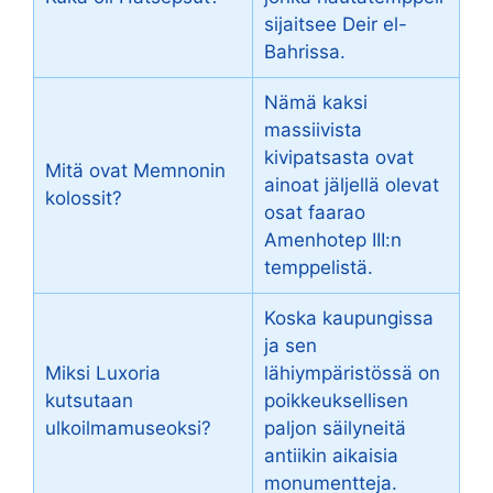
sijaitsee Deir el-
Bahrissa.
Nämä kaksi
massiivista
kivipatsasta ovat
Mitä ovat Memnonin
ainoat jäljellä olevat
kolossit?
osat faarao
Amenhotep III:n
temppelistä.
Koska kaupungissa
ja sen
Miksi Luxoria
lähiympäristössä on
kutsutaan
poikkeuksellisen
ulkoilmamuseoksi?
paljon säilyneitä
antiikin aikaisia
monumentteja.