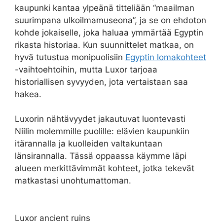
kaupunki kantaa ylpeänä titteliään “maailman
suurimpana ulkoilmamuseona”, ja se on ehdoton
kohde jokaiselle, joka haluaa ymmärtää Egyptin
rikasta historiaa. Kun suunnittelet matkaa, on
hyvä tutustua monipuolisiin
Egyptin lomakohteet
-vaihtoehtoihin, mutta Luxor tarjoaa
historiallisen syvyyden, jota vertaistaan saa
hakea.
Luxorin nähtävyydet jakautuvat luontevasti
Niilin molemmille puolille: elävien kaupunkiin
itärannalla ja kuolleiden valtakuntaan
länsirannalla. Tässä oppaassa käymme läpi
alueen merkittävimmät kohteet, jotka tekevät
matkastasi unohtumattoman.
Luxor ancient ruins