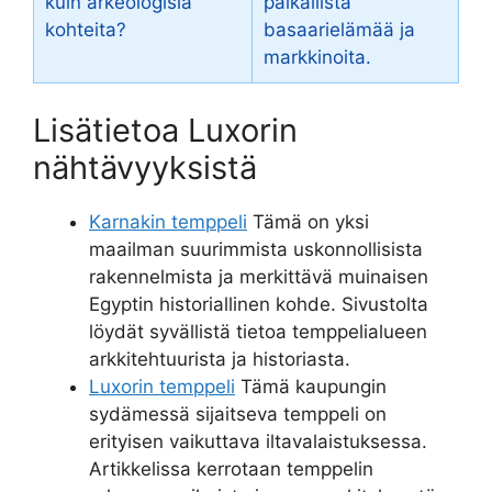
kuin arkeologisia
paikallista
kohteita?
basaarielämää ja
markkinoita.
Lisätietoa Luxorin
nähtävyyksistä
Karnakin temppeli
Tämä on yksi
maailman suurimmista uskonnollisista
rakennelmista ja merkittävä muinaisen
Egyptin historiallinen kohde. Sivustolta
löydät syvällistä tietoa temppelialueen
arkkitehtuurista ja historiasta.
Luxorin temppeli
Tämä kaupungin
sydämessä sijaitseva temppeli on
erityisen vaikuttava iltavalaistuksessa.
Artikkelissa kerrotaan temppelin