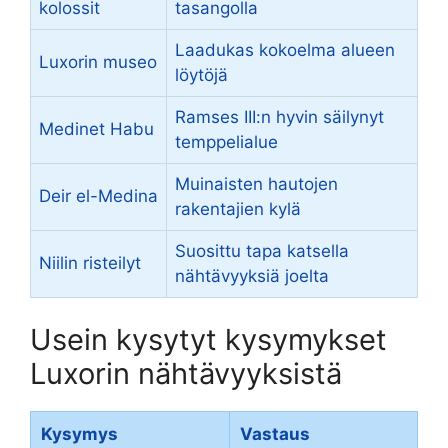
kolossit
tasangolla
Laadukas kokoelma alueen
Luxorin museo
löytöjä
Ramses III:n hyvin säilynyt
Medinet Habu
temppelialue
Muinaisten hautojen
Deir el-Medina
rakentajien kylä
Suosittu tapa katsella
Niilin risteilyt
nähtävyyksiä joelta
Usein kysytyt kysymykset
Luxorin nähtävyyksistä
Kysymys
Vastaus