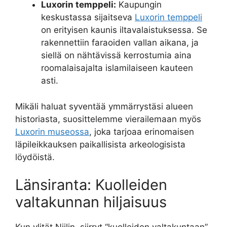
Luxorin temppeli:
Kaupungin
keskustassa sijaitseva
Luxorin temppeli
on erityisen kaunis iltavalaistuksessa. Se
rakennettiin faraoiden vallan aikana, ja
siellä on nähtävissä kerrostumia aina
roomalaisajalta islamilaiseen kauteen
asti.
Mikäli haluat syventää ymmärrystäsi alueen
historiasta, suosittelemme vierailemaan myös
Luxorin museossa
, joka tarjoaa erinomaisen
läpileikkauksen paikallisista arkeologisista
löydöistä.
Länsiranta: Kuolleiden
valtakunnan hiljaisuus