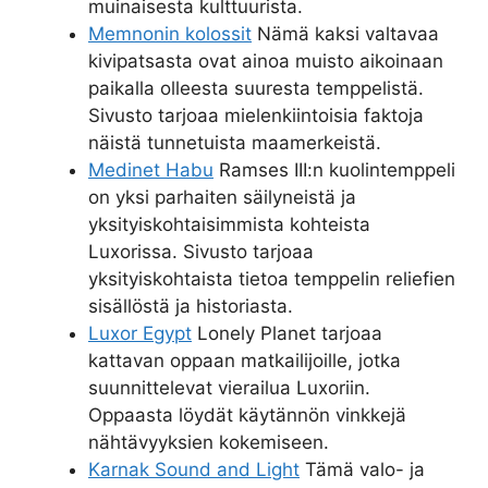
muinaisesta kulttuurista.
Memnonin kolossit
Nämä kaksi valtavaa
kivipatsasta ovat ainoa muisto aikoinaan
paikalla olleesta suuresta temppelistä.
Sivusto tarjoaa mielenkiintoisia faktoja
näistä tunnetuista maamerkeistä.
Medinet Habu
Ramses III:n kuolintemppeli
on yksi parhaiten säilyneistä ja
yksityiskohtaisimmista kohteista
Luxorissa. Sivusto tarjoaa
yksityiskohtaista tietoa temppelin reliefien
sisällöstä ja historiasta.
Luxor Egypt
Lonely Planet tarjoaa
kattavan oppaan matkailijoille, jotka
suunnittelevat vierailua Luxoriin.
Oppaasta löydät käytännön vinkkejä
nähtävyyksien kokemiseen.
Karnak Sound and Light
Tämä valo- ja