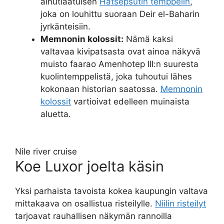
ainutlaatuisen
Hatsepsutin temppelin
,
joka on louhittu suoraan Deir el-Baharin
jyrkänteisiin.
Memnonin kolossit:
Nämä kaksi
valtavaa kivipatsasta ovat ainoa näkyvä
muisto faarao Amenhotep III:n suuresta
kuolintemppelistä, joka tuhoutui lähes
kokonaan historian saatossa.
Memnonin
kolossit
vartioivat edelleen muinaista
aluetta.
Nile river cruise
Koe Luxor joelta käsin
Yksi parhaista tavoista kokea kaupungin valtava
mittakaava on osallistua risteilylle.
Niilin risteilyt
tarjoavat rauhallisen näkymän rannoilla