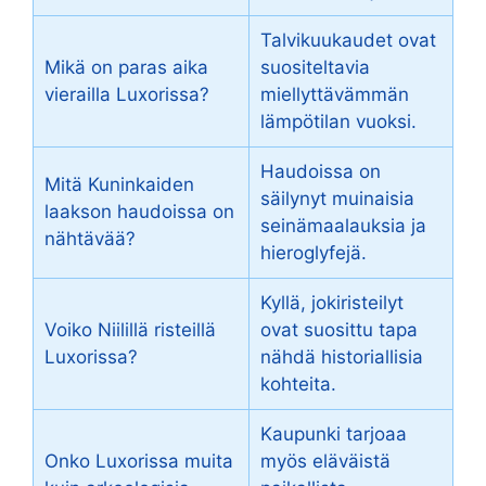
Talvikuukaudet ovat
Mikä on paras aika
suositeltavia
vierailla Luxorissa?
miellyttävämmän
lämpötilan vuoksi.
Haudoissa on
Mitä Kuninkaiden
säilynyt muinaisia
laakson haudoissa on
seinämaalauksia ja
nähtävää?
hieroglyfejä.
Kyllä, jokiristeilyt
Voiko Niilillä risteillä
ovat suosittu tapa
Luxorissa?
nähdä historiallisia
kohteita.
Kaupunki tarjoaa
Onko Luxorissa muita
myös eläväistä