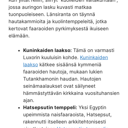
Kun ylität Niilin, siirryt “kuolleiden valtakuntaan”,
jossa auringon lasku kuvasti matkaa
tuonpuoleiseen. Länsiranta on täynnä
hautakammioita ja kuolintemppeleitä, jotka
kertovat faaraoiden pyrkimyksestä ikuiseen
elämään.
Kuninkaiden laakso:
Tämä on varmasti
Luxorin kuuluisin kohde.
Kuninkaiden
laakso
kätkee sisäänsä kymmeniä
faaraoiden hautoja, mukaan lukien
Tutankhamonin haudan. Hautojen
seinämaalaukset ovat säilyneet
hämmästyttävän kirkkaina vuosituhansien
ajan.
Hatsepsutin temppeli:
Yksi Egyptin
upeimmista naisfaaraoista, Hatsepsut,
rakennutti itselleen arkkitehtonisesti