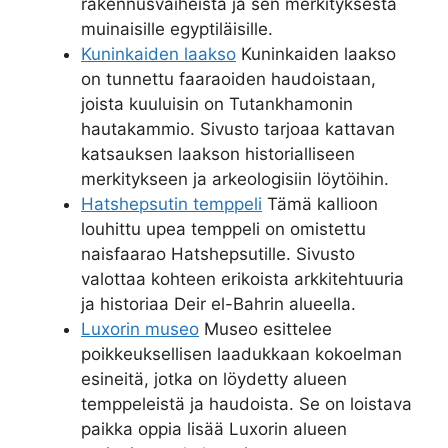
rakennusvaiheista ja sen merkityksestä
muinaisille egyptiläisille.
Kuninkaiden laakso
Kuninkaiden laakso
on tunnettu faaraoiden haudoistaan,
joista kuuluisin on Tutankhamonin
hautakammio. Sivusto tarjoaa kattavan
katsauksen laakson historialliseen
merkitykseen ja arkeologisiin löytöihin.
Hatshepsutin temppeli
Tämä kallioon
louhittu upea temppeli on omistettu
naisfaarao Hatshepsutille. Sivusto
valottaa kohteen erikoista arkkitehtuuria
ja historiaa Deir el-Bahrin alueella.
Luxorin museo
Museo esittelee
poikkeuksellisen laadukkaan kokoelman
esineitä, jotka on löydetty alueen
temppeleistä ja haudoista. Se on loistava
paikka oppia lisää Luxorin alueen