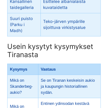
Kansallinen
Esittelee albanialaista
taidegalleria
kuvataidetta
Suuri puisto
Teko-järven ympärille
(Parku i
sijoittuva virkistysalue
Madh)
Usein kysytyt kysymykset
Tiranasta
Kysymys
Vastaus
Mikä on
Se on Tiranan keskeisin aukio
Skanderbeg-
ja kaupungin historiallinen
aukio?
sydän.
Entinen ydinsodan kestävä
Mikä on