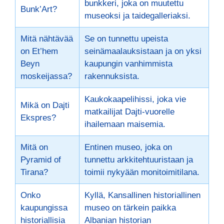
bunkkeri, joka on muutettu
Bunk’Art?
museoksi ja taidegalleriaksi.
Mitä nähtävää
Se on tunnettu upeista
on Et’hem
seinämaalauksistaan ja on yksi
Beyn
kaupungin vanhimmista
moskeijassa?
rakennuksista.
Kaukokaapelihissi, joka vie
Mikä on Dajti
matkailijat Dajti-vuorelle
Ekspres?
ihailemaan maisemia.
Mitä on
Entinen museo, joka on
Pyramid of
tunnettu arkkitehtuuristaan ja
Tirana?
toimii nykyään monitoimitilana.
Onko
Kyllä, Kansallinen historiallinen
kaupungissa
museo on tärkein paikka
historiallisia
Albanian historian