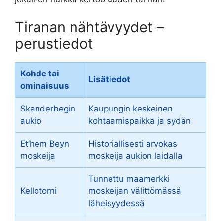
Tiranan nähtävyydet –
perustiedot
Kohde tai
Lisätiedot
ominaisuus
Skanderbegin
Kaupungin keskeinen
aukio
kohtaamispaikka ja sydän
Et’hem Beyn
Historiallisesti arvokas
moskeija
moskeija aukion laidalla
Tunnettu maamerkki
Kellotorni
moskeijan välittömässä
läheisyydessä