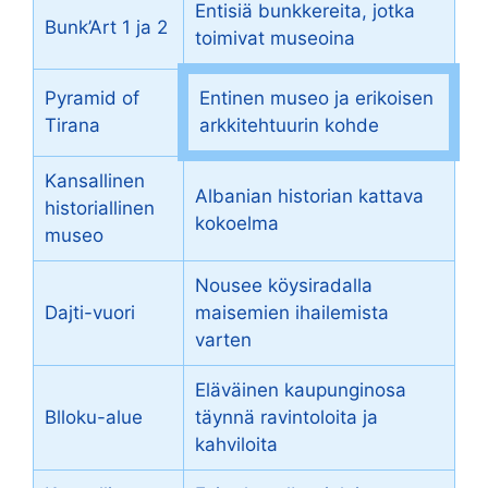
Entisiä bunkkereita, jotka
Bunk’Art 1 ja 2
toimivat museoina
Pyramid of
Entinen museo ja erikoisen
Tirana
arkkitehtuurin kohde
Kansallinen
Albanian historian kattava
historiallinen
kokoelma
museo
Nousee köysiradalla
Dajti-vuori
maisemien ihailemista
varten
Eläväinen kaupunginosa
Blloku-alue
täynnä ravintoloita ja
kahviloita