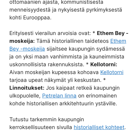
ottomaanien ajasta, kommunistisesta
menneisyydestä ja nykyisestä pyrkimyksestä
kohti Eurooppaa.
Erityisesti vierailun arvoisia ovat: *
Ethem Bey -
moskeija:
Tämä historiallinen taideteos
Ethem
Bey -moskeija
sijaitsee kaupungin sydämessä
ja on yksi maan vanhimmista ja kauneimmista
uskonnollisista rakennuksista. *
Kellotorni:
Aivan moskeijan kupeessa kohoava
Kellotorni
tarjoaa upeat näkymät yli keskustan. *
Linnoitukset:
Jos kaipaat retkeä kaupungin
ulkopuolelle,
Petrelan linna
on erinomainen
kohde historiallisen arkkitehtuurin ystäville.
Tutustu tarkemmin kaupungin
kerroksellisuuteen sivulla
historialliset kohteet
.