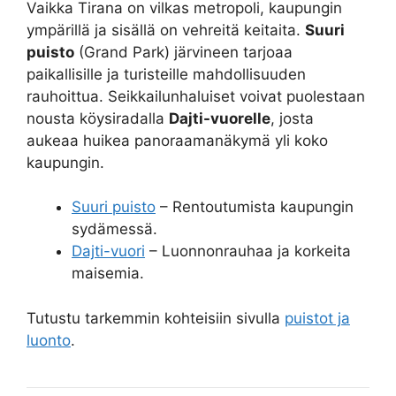
Vaikka Tirana on vilkas metropoli, kaupungin
ympärillä ja sisällä on vehreitä keitaita.
Suuri
puisto
(Grand Park) järvineen tarjoaa
paikallisille ja turisteille mahdollisuuden
rauhoittua. Seikkailunhaluiset voivat puolestaan
nousta köysiradalla
Dajti-vuorelle
, josta
aukeaa huikea panoraamanäkymä yli koko
kaupungin.
Suuri puisto
– Rentoutumista kaupungin
sydämessä.
Dajti-vuori
– Luonnonrauhaa ja korkeita
maisemia.
Tutustu tarkemmin kohteisiin sivulla
puistot ja
luonto
.