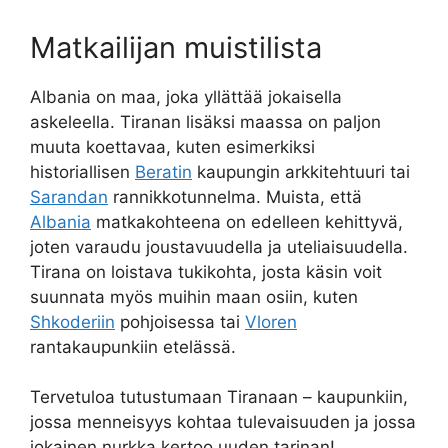
Matkailijan muistilista
Albania on maa, joka yllättää jokaisella
askeleella. Tiranan lisäksi maassa on paljon
muuta koettavaa, kuten esimerkiksi
historiallisen
Beratin
kaupungin arkkitehtuuri tai
Sarandan
rannikkotunnelma. Muista, että
Albania
matkakohteena on edelleen kehittyvä,
joten varaudu joustavuudella ja uteliaisuudella.
Tirana on loistava tukikohta, josta käsin voit
suunnata myös muihin maan osiin, kuten
Shkoderiin
pohjoisessa tai
Vloren
rantakaupunkiin etelässä.
Tervetuloa tutustumaan Tiranaan – kaupunkiin,
jossa menneisyys kohtaa tulevaisuuden ja jossa
jokainen nurkka kertoo uuden tarinan!