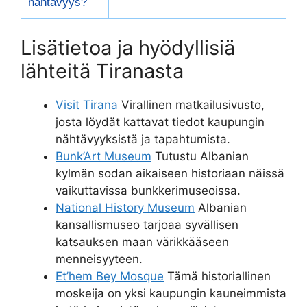
nähtävyys?
Lisätietoa ja hyödyllisiä
lähteitä Tiranasta
Visit Tirana
Virallinen matkailusivusto,
josta löydät kattavat tiedot kaupungin
nähtävyyksistä ja tapahtumista.
Bunk’Art Museum
Tutustu Albanian
kylmän sodan aikaiseen historiaan näissä
vaikuttavissa bunkkerimuseoissa.
National History Museum
Albanian
kansallismuseo tarjoaa syvällisen
katsauksen maan värikkääseen
menneisyyteen.
Et’hem Bey Mosque
Tämä historiallinen
moskeija on yksi kaupungin kauneimmista