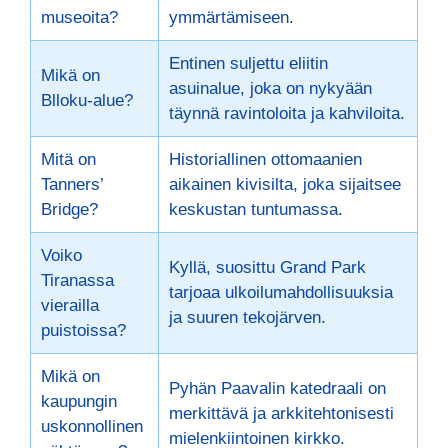
museoita?
ymmärtämiseen.
Entinen suljettu eliitin
Mikä on
asuinalue, joka on nykyään
Blloku-alue?
täynnä ravintoloita ja kahviloita.
Mitä on
Historiallinen ottomaanien
Tanners’
aikainen kivisilta, joka sijaitsee
Bridge?
keskustan tuntumassa.
Voiko
Kyllä, suosittu Grand Park
Tiranassa
tarjoaa ulkoilumahdollisuuksia
vierailla
ja suuren tekojärven.
puistoissa?
Mikä on
Pyhän Paavalin katedraali on
kaupungin
merkittävä ja arkkitehtonisesti
uskonnollinen
mielenkiintoinen kirkko.