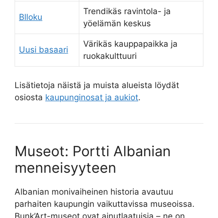
Trendikäs ravintola- ja
Blloku
yöelämän keskus
Värikäs kauppapaikka ja
Uusi basaari
ruokakulttuuri
Lisätietoja näistä ja muista alueista löydät
osiosta
kaupunginosat ja aukiot
.
Museot: Portti Albanian
menneisyyteen
Albanian monivaiheinen historia avautuu
parhaiten kaupungin vaikuttavissa museoissa.
Bunk’Art-museot ovat ainutlaatuisia – ne on