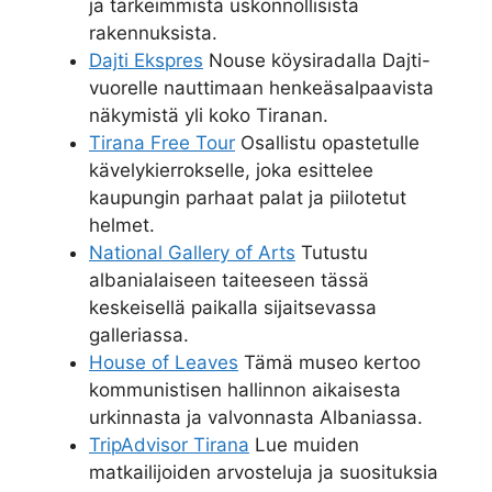
ja tärkeimmistä uskonnollisista
rakennuksista.
Dajti Ekspres
Nouse köysiradalla Dajti-
vuorelle nauttimaan henkeäsalpaavista
näkymistä yli koko Tiranan.
Tirana Free Tour
Osallistu opastetulle
kävelykierrokselle, joka esittelee
kaupungin parhaat palat ja piilotetut
helmet.
National Gallery of Arts
Tutustu
albanialaiseen taiteeseen tässä
keskeisellä paikalla sijaitsevassa
galleriassa.
House of Leaves
Tämä museo kertoo
kommunistisen hallinnon aikaisesta
urkinnasta ja valvonnasta Albaniassa.
TripAdvisor Tirana
Lue muiden
matkailijoiden arvosteluja ja suosituksia