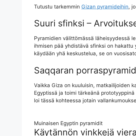
Tutustu tarkemmin
Gizan pyramideihin
, j
Suuri sfinksi – Arvoitukse
Pyramidien välittömässä läheisyydessä l
ihmisen pää yhdistävä sfinksi on hakattu y
käydään yhä keskustelua, se on vuosisatoj
Saqqaran porraspyramidi 
Vaikka Giza on kuuluisin, matkailijoiden 
Egyptissä ja toimi tärkeänä prototyyppinä 
loi tässä kohteessa jotain vallankumoukse
Muinaisen Egyptin pyramidit
Käytännön vinkkejä viera