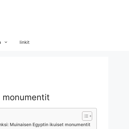
a
linkit
et monumentit
inksi: Muinaisen Egyptin ikuiset monumentit