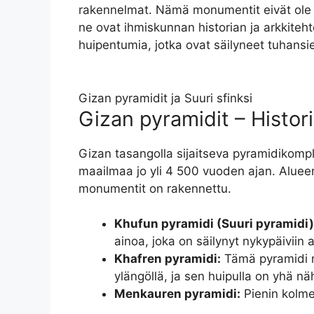
rakennelmat. Nämä monumentit eivät ole 
ne ovat ihmiskunnan historian ja arkkite
huipentumia, jotka ovat säilyneet tuhansi
Gizan pyramidit ja Suuri sfinksi
Gizan pyramidit – Histor
Gizan tasangolla sijaitseva pyramidikompl
maailmaa jo yli 4 500 vuoden ajan. Alueen 
monumentit on rakennettu.
Khufun pyramidi (Suuri pyramidi)
ainoa, joka on säilynyt nykypäiviin a
Khafren pyramidi:
Tämä pyramidi n
ylängöllä, ja sen huipulla on yhä nä
Menkauren pyramidi:
Pienin kolme