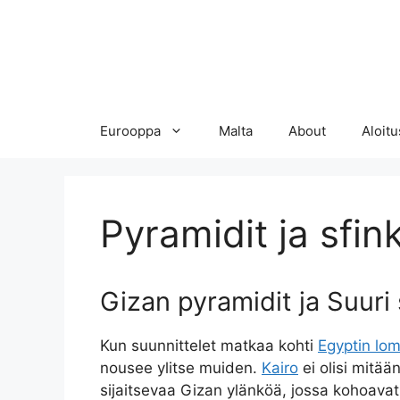
Eurooppa
Malta
About
Aloitu
Pyramidit ja sfink
Gizan pyramidit ja Suuri
Kun suunnittelet matkaa kohti
Egyptin lo
nousee ylitse muiden.
Kairo
ei olisi mitää
sijaitsevaa Gizan ylänköä, jossa kohoav