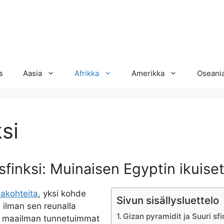
s
Aasia
Afrikka
Amerikka
Oseani
si
 sfinksi: Muinaisen Egyptin ikuis
makohteita
, yksi kohde
Sivun sisällysluettelo
n ilman sen reunalla
Gizan pyramidit ja Suuri sf
at maailman tunnetuimmat