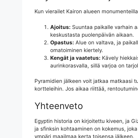
Kun vierailet Kairon alueen monumenteill
Ajoitus:
Suuntaa paikalle varhain a
keskustasta puolenpäivän aikaan.
Opastus:
Alue on valtava, ja paika
omatoiminen kiertely.
Kengät ja vaatetus:
Kävely hiekkai
aurinkorasvalla, sillä varjoa on tarjol
Pyramidien jälkeen voit jatkaa matkaasi 
kortteleihin. Jos aikaa riittää, rentoutumi
Yhteenveto
Egyptin historia on kirjoitettu kiveen, ja 
ja sfinksin kohtaaminen on kokemus, joka
ympäri maailmaa kerta toisensa jälkeen.