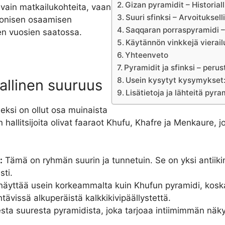
Gizan pyramidit – Historial
vain matkailukohteita, vaan
Suuri sfinksi – Arvoituksell
htonisen osaamisen
Saqqaran porraspyramidi – 
en vuosien saatossa.
Käytännön vinkkejä vierai
Yhteenveto
Pyramidit ja sfinksi – perus
Usein kysytyt kysymykset: 
iallinen suuruus
Lisätietoja ja lähteitä pyr
eksi on ollut osa muinaista
hallitsijoita olivat faaraot Khufu, Khafre ja Menkaure, 
:
Tämä on ryhmän suurin ja tunnetuin. Se on yksi antiik
sti.
äyttää usein korkeammalta kuin Khufun pyramidi, kos
htävissä alkuperäistä kalkkikivipäällystettä.
sta suuresta pyramidista, joka tarjoaa intiimimmän näk