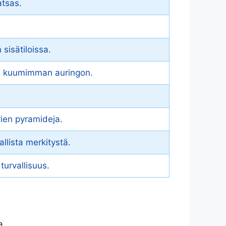
atsas.
 sisätiloissa.
en kuumimman auringon.
ien pyramideja.
lista merkitystä.
 turvallisuus.
a.