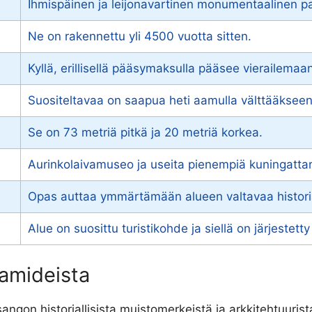
Ihmispäinen ja leijonavartinen monumentaalinen p
Ne on rakennettu yli 4500 vuotta sitten.
Kyllä, erillisellä pääsymaksulla pääsee vierailemaan
Suositeltavaa on saapua heti aamulla välttääkse
Se on 73 metriä pitkä ja 20 metriä korkea.
Aurinkolaivamuseo ja useita pienempiä kuningattar
Opas auttaa ymmärtämään alueen valtavaa historial
Alue on suosittu turistikohde ja siellä on järjestetty
ramideista
angon historiallisista muistomerkeistä ja arkkitehtuurist