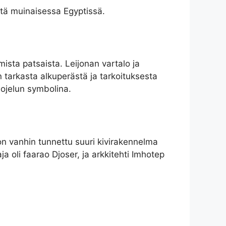
estä muinaisessa Egyptissä.
ista patsaista. Leijonan vartalo ja
n tarkasta alkuperästä ja tarkoituksesta
uojelun symbolina.
on vanhin tunnettu suuri kivirakennelma
a oli faarao Djoser, ja arkkitehti Imhotep