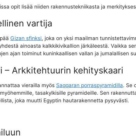
oissa opit lisää niiden rakennustekniikasta ja merkityks
llinen vartija
epää
Gizan sfinksi
, joka on yksi maailman tunnistettavimm
hdestä ainoasta kalkkikivikallion järkäleestä. Vaikka se
en ajan toiminut kuninkaallisen vallan ja jumalallisen s
– Arkkitehtuurin kehityskaari
kannattaa vierailla myös
Saqqaran porraspyramidilla
. Se 
myöhemmille, tasakylkisille pyramideille. Sen rakennuttaj
llista, joka muutti Egyptin hautarakennetta pysyvästi.
iluun