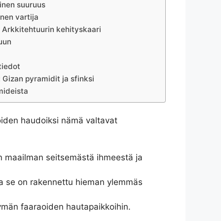
linen suuruus
inen vartija
Arkkitehtuurin kehityskaari
luun
tiedot
Gizan pyramidit ja sfinksi
amideista
joiden haudoiksi nämä valtavat
in maailman seitsemästä ihmeestä ja
ka se on rakennettu hieman ylemmäs
ymän faaraoiden hautapaikkoihin.