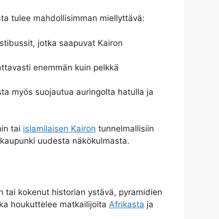
ta tulee mahdollisimman miellyttävä:
tibussit, jotka saapuvat Kairon
mattavasti enemmän kuin pelkkä
ta myös suojautua auringolta hatulla ja
in tai
islamilaisen Kairon
tunnelmallisiin
äkaupunki uudesta näkökulmasta.
en tai kokenut historian ystävä, pyramidien
ka houkuttelee matkailijoita
Afrikasta
ja