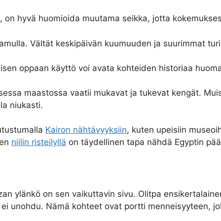
a, on hyvä huomioida muutama seikka, jotta kokemukses
amulla. Vältät keskipäivän kuumuuden ja suurimmat turis
llisen oppaan käyttö voi avata kohteiden historiaa huo
sessa maastossa vaatii mukavat ja tukevat kengät. Muis
la niukasti.
tutustumalla
Kairon nähtävyyksiin
, kuten upeisiin museoih
nen
niilin risteilyllä
on täydellinen tapa nähdä Egyptin pä
Gizan ylänkö on sen vaikuttavin sivu. Olitpa ensikertalain
 ei unohdu. Nämä kohteet ovat portti menneisyyteen, jo