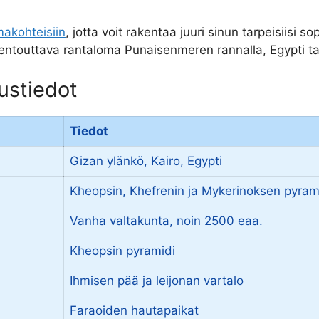
makohteisiin
, jotta voit rakentaa juuri sinun tarpeisiisi
 rentouttava rantaloma Punaisenmeren rannalla, Egypti tar
rustiedot
Tiedot
Gizan ylänkö, Kairo, Egypti
Kheopsin, Khefrenin ja Mykerinoksen pyram
Vanha valtakunta, noin 2500 eaa.
Kheopsin pyramidi
Ihmisen pää ja leijonan vartalo
Faraoiden hautapaikat