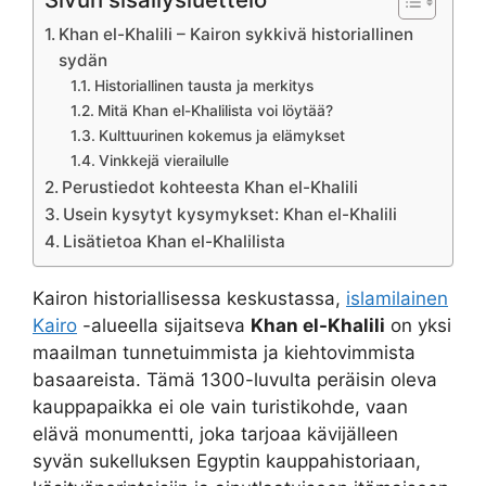
Khan el-Khalili – Kairon sykkivä historiallinen
sydän
Historiallinen tausta ja merkitys
Mitä Khan el-Khalilista voi löytää?
Kulttuurinen kokemus ja elämykset
Vinkkejä vierailulle
Perustiedot kohteesta Khan el-Khalili
Usein kysytyt kysymykset: Khan el-Khalili
Lisätietoa Khan el-Khalilista
Kairon historiallisessa keskustassa,
islamilainen
Kairo
-alueella sijaitseva
Khan el-Khalili
on yksi
maailman tunnetuimmista ja kiehtovimmista
basaareista. Tämä 1300-luvulta peräisin oleva
kauppapaikka ei ole vain turistikohde, vaan
elävä monumentti, joka tarjoaa kävijälleen
syvän sukelluksen Egyptin kauppahistoriaan,