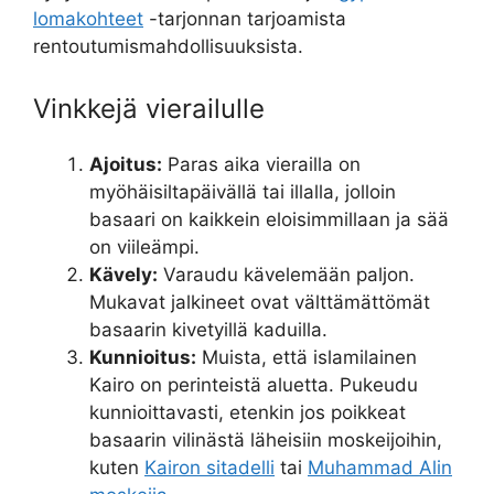
lomakohteet
-tarjonnan tarjoamista
rentoutumismahdollisuuksista.
Vinkkejä vierailulle
Ajoitus:
Paras aika vierailla on
myöhäisiltapäivällä tai illalla, jolloin
basaari on kaikkein eloisimmillaan ja sää
on viileämpi.
Kävely:
Varaudu kävelemään paljon.
Mukavat jalkineet ovat välttämättömät
basaarin kivetyillä kaduilla.
Kunnioitus:
Muista, että islamilainen
Kairo on perinteistä aluetta. Pukeudu
kunnioittavasti, etenkin jos poikkeat
basaarin vilinästä läheisiin moskeijoihin,
kuten
Kairon sitadelli
tai
Muhammad Alin