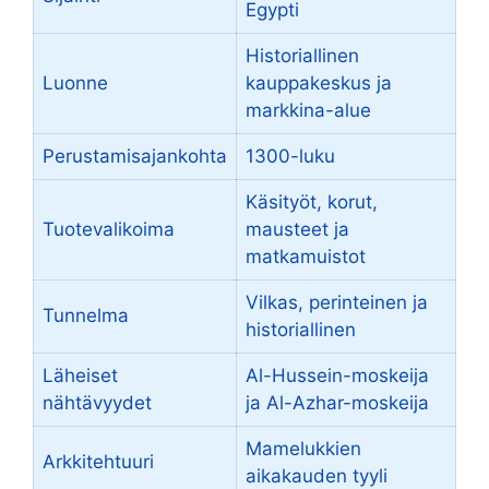
Egypti
Historiallinen
Luonne
kauppakeskus ja
markkina-alue
Perustamisajankohta
1300-luku
Käsityöt, korut,
Tuotevalikoima
mausteet ja
matkamuistot
Vilkas, perinteinen ja
Tunnelma
historiallinen
Läheiset
Al-Hussein-moskeija
nähtävyydet
ja Al-Azhar-moskeija
Mamelukkien
Arkkitehtuuri
aikakauden tyyli