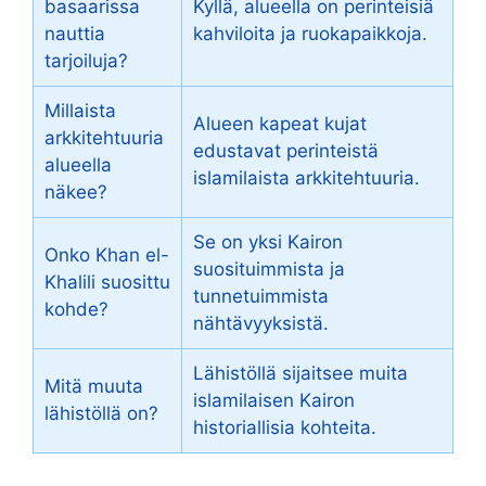
basaarissa
Kyllä, alueella on perinteisiä
nauttia
kahviloita ja ruokapaikkoja.
tarjoiluja?
Millaista
Alueen kapeat kujat
arkkitehtuuria
edustavat perinteistä
alueella
islamilaista arkkitehtuuria.
näkee?
Se on yksi Kairon
Onko Khan el-
suosituimmista ja
Khalili suosittu
tunnetuimmista
kohde?
nähtävyyksistä.
Lähistöllä sijaitsee muita
Mitä muuta
islamilaisen Kairon
lähistöllä on?
historiallisia kohteita.