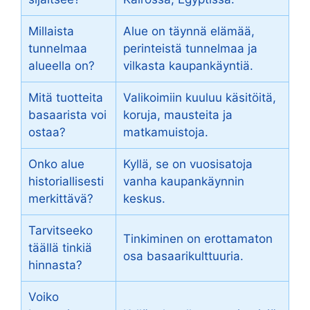
Millaista
Alue on täynnä elämää,
tunnelmaa
perinteistä tunnelmaa ja
alueella on?
vilkasta kaupankäyntiä.
Mitä tuotteita
Valikoimiin kuuluu käsitöitä,
basaarista voi
koruja, mausteita ja
ostaa?
matkamuistoja.
Onko alue
Kyllä, se on vuosisatoja
historiallisesti
vanha kaupankäynnin
merkittävä?
keskus.
Tarvitseeko
Tinkiminen on erottamaton
täällä tinkiä
osa basaarikulttuuria.
hinnasta?
Voiko