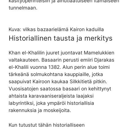
käsityöperinteisiin ja ainutlaatuiseen itämaiseen
tunnelmaan.
Kuva: vilkas bazaarielämä Kairon kaduilla
Historiallinen tausta ja merkitys
Khan el-Khalilin juuret juontavat Mamelukkien
valtakauteen. Basaarin perusti emiiri Djarakas
el-Khalili vuonna 1382. Alun perin alue toimi
tärkeänä solmukohtana kauppiaille, jotka
saapuivat Kairoon kaukaa Silkkitietä pitkin.
Vuosisatojen saatossa basaari on kehittynyt
ahtaista karavaaniseraljeista laajaksi
labyrintiksi, joka ympäröi historiallisia
rakennuksia ja moskeijoita.
Kun tutustut tähän historialliseen