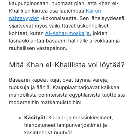
kaupunginosaan, huomaat pian, että Khan el-
Khalili on kiinteä osa laajempaa
Kairon
nähtavyydet
-kokonaisuutta. Sen läheisyydessä
sijaitsevat myös vaikuttavat uskonnolliset
kohteet, kuten
Al-Azhar-moskeija
, joiden
läsnäolo antaa basaarin hälinälle arvokkaan ja
rauhallisen vastapainon.
Mitä Khan el-Khalilista voi löytää?
Basaarin kapeat kujat ovat täynnä värejä,
tuoksuja ja ääniä. Kauppiaat tarjoavat kaikkea
mahdollista perinteisistä egyptiläisistä tuotteista
moderneihin matkamuistoihin:
Käsityöt:
Kupari- ja messinkiesineet,
hienostuneet lampunvarjostimet ja
käsintehdyt puutyöt.