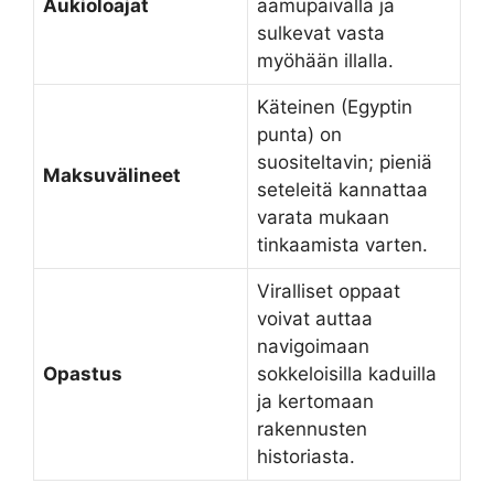
Aukioloajat
aamupäivällä ja
sulkevat vasta
myöhään illalla.
Käteinen (Egyptin
punta) on
suositeltavin; pieniä
Maksuvälineet
seteleitä kannattaa
varata mukaan
tinkaamista varten.
Viralliset oppaat
voivat auttaa
navigoimaan
Opastus
sokkeloisilla kaduilla
ja kertomaan
rakennusten
historiasta.