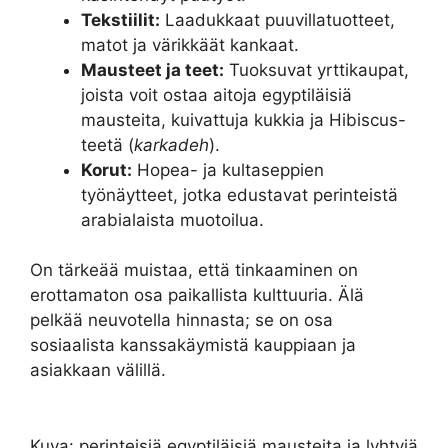
Tekstiilit:
Laadukkaat puuvillatuotteet,
matot ja värikkäät kankaat.
Mausteet ja teet:
Tuoksuvat yrttikaupat,
joista voit ostaa aitoja egyptiläisiä
mausteita, kuivattuja kukkia ja Hibiscus-
teetä (
karkadeh
).
Korut:
Hopea- ja kultaseppien
työnäytteet, jotka edustavat perinteistä
arabialaista muotoilua.
On tärkeää muistaa, että tinkaaminen on
erottamaton osa paikallista kulttuuria. Älä
pelkää neuvotella hinnasta; se on osa
sosiaalista kanssakäymistä kauppiaan ja
asiakkaan välillä.
Kuva: perinteisiä egyptiläisiä mausteita ja lyhtyjä