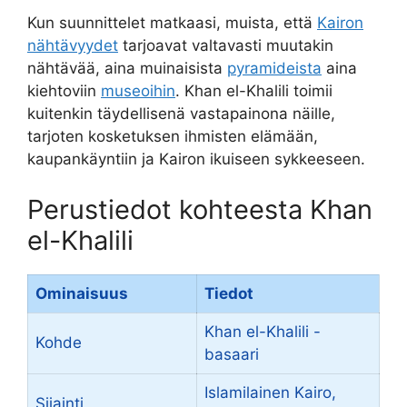
Kun suunnittelet matkaasi, muista, että
Kairon
nähtävyydet
tarjoavat valtavasti muutakin
nähtävää, aina muinaisista
pyramideista
aina
kiehtoviin
museoihin
. Khan el-Khalili toimii
kuitenkin täydellisenä vastapainona näille,
tarjoten kosketuksen ihmisten elämään,
kaupankäyntiin ja Kairon ikuiseen sykkeeseen.
Perustiedot kohteesta Khan
el-Khalili
Ominaisuus
Tiedot
Khan el-Khalili -
Kohde
basaari
Islamilainen Kairo,
Sijainti