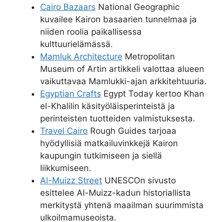
Cairo Bazaars
National Geographic
kuvailee Kairon basaarien tunnelmaa ja
niiden roolia paikallisessa
kulttuurielämässä.
Mamluk Architecture
Metropolitan
Museum of Artin artikkeli valottaa alueen
vaikuttavaa Mamlukki-ajan arkkitehtuuria.
Egyptian Crafts
Egypt Today kertoo Khan
el-Khalilin käsityöläisperinteistä ja
perinteisten tuotteiden valmistuksesta.
Travel Cairo
Rough Guides tarjoaa
hyödyllisiä matkailuvinkkejä Kairon
kaupungin tutkimiseen ja siellä
liikkumiseen.
Al-Muizz Street
UNESCOn sivusto
esittelee Al-Muizz-kadun historiallista
merkitystä yhtenä maailman suurimmista
ulkoilmamuseoista.