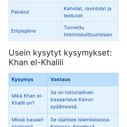
Kahvilat, ravintolat ja
Palvelut
teetuvat
Tunnettu
Erityispiirre
tinkimiskulttuuristaan
Usein kysytyt kysymykset:
Khan el-Khalili
Kysymys
Vastaus
Se on historiallinen
Mikä Khan el-
basaarialue Kairon
Khalili on?
sydämessä.
Missä basaari
Se sijaitsee islamilaisessa
sijaitsee?
Kairossa, Egyptissä.