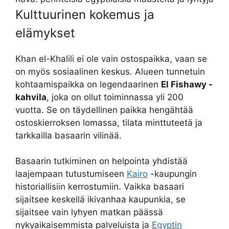
Kulttuurinen kokemus ja
elämykset
Khan el-Khalili ei ole vain ostospaikka, vaan se
on myös sosiaalinen keskus. Alueen tunnetuin
kohtaamispaikka on legendaarinen
El Fishawy -
kahvila
, joka on ollut toiminnassa yli 200
vuotta. Se on täydellinen paikka hengähtää
ostoskierroksen lomassa, tilata minttuteetä ja
tarkkailla basaarin vilinää.
Basaarin tutkiminen on helpointa yhdistää
laajempaan tutustumiseen
Kairo
-kaupungin
historiallisiin kerrostumiin. Vaikka basaari
sijaitsee keskellä ikivanhaa kaupunkia, se
sijaitsee vain lyhyen matkan päässä
nykyaikaisemmista palveluista ja
Egyptin