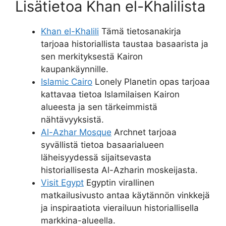
Lisätietoa Khan el-Khalilista
Khan el-Khalili
Tämä tietosanakirja
tarjoaa historiallista taustaa basaarista ja
sen merkityksestä Kairon
kaupankäynnille.
Islamic Cairo
Lonely Planetin opas tarjoaa
kattavaa tietoa Islamilaisen Kairon
alueesta ja sen tärkeimmistä
nähtävyyksistä.
Al-Azhar Mosque
Archnet tarjoaa
syvällistä tietoa basaarialueen
läheisyydessä sijaitsevasta
historiallisesta Al-Azharin moskeijasta.
Visit Egypt
Egyptin virallinen
matkailusivusto antaa käytännön vinkkejä
ja inspiraatiota vierailuun historiallisella
markkina-alueella.