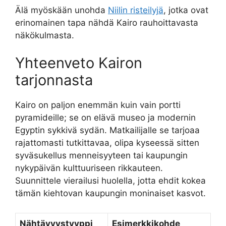
Älä myöskään unohda
Niilin risteilyjä
, jotka ovat
erinomainen tapa nähdä Kairo rauhoittavasta
näkökulmasta.
Yhteenveto Kairon
tarjonnasta
Kairo on paljon enemmän kuin vain portti
pyramideille; se on elävä museo ja modernin
Egyptin sykkivä sydän. Matkailijalle se tarjoaa
rajattomasti tutkittavaa, olipa kyseessä sitten
syväsukellus menneisyyteen tai kaupungin
nykypäivän kulttuuriseen rikkauteen.
Suunnittele vierailusi huolella, jotta ehdit kokea
tämän kiehtovan kaupungin moninaiset kasvot.
Nähtävyystyyppi
Esimerkkikohde