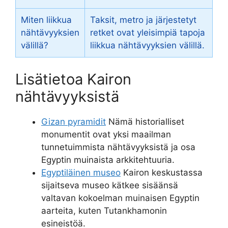
Miten liikkua
Taksit, metro ja järjestetyt
nähtävyyksien
retket ovat yleisimpiä tapoja
välillä?
liikkua nähtävyyksien välillä.
Lisätietoa Kairon
nähtävyyksistä
Gizan pyramidit
Nämä historialliset
monumentit ovat yksi maailman
tunnetuimmista nähtävyyksistä ja osa
Egyptin muinaista arkkitehtuuria.
Egyptiläinen museo
Kairon keskustassa
sijaitseva museo kätkee sisäänsä
valtavan kokoelman muinaisen Egyptin
aarteita, kuten Tutankhamonin
esineistöä.