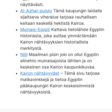
näyttävästi.
Al-Azhar-puisto
Tämä kaupungin laidalla
sijaitseva viheralue tarjoaa rauhallisen
keitaan keskellä hektistä Kairoa.
Muinais-Egypti
Kattava tietolähde Egyptin
historiasta, joka auttaa ymmärtämään
Kairon nähtävyyksien historiallista
merkitystä.
Niili
Maailman pisin joki on ollut Egyptin
elinehto muinaisajoista lähtien ja on
keskeinen osa Kairon kaupunkikuvaa.
Kairon nähtävyydet
– Tämä sivu tarjoaa
matkavinkkejä ja tietoa Egyptin
pääkaupungin Kairon keskeisimmistä
nähtävyyksistä.