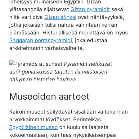
läheisyys muinaiseen Egyptiin. Gizan
ylätasangolla sijaitsevat
Gizan pyramidit
sekä
niitä vartioiva
Gizan sfinksi
ovat nähtävyyksiä,
jotka jokaisen tulisi nähdä vähintään kerran
elämässään. Historiallisesti merkittävä on myös
Saqqaran porraspyramidi
, joka edustaa
arkkitehtuurin varhaisvaiheita.
Pyramidit hehkuvat
auringonlaskussa tarjoten ikimuistoisen
näkymän historian havinaa.
Museoiden aarteet
Kairon museot säilyttävät sisällään valtakunnan
arvokkaimmat löydökset. Perinteikäs
Egyptiläinen museo
on kuuluisa laajasta
kokoelmastaan, kun taas nykyaikaisempaa