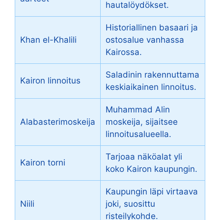
hautalöydökset.
Historiallinen basaari ja
Khan el-Khalili
ostosalue vanhassa
Kairossa.
Saladinin rakennuttama
Kairon linnoitus
keskiaikainen linnoitus.
Muhammad Alin
Alabasterimoskeija
moskeija, sijaitsee
linnoitusalueella.
Tarjoaa näköalat yli
Kairon torni
koko Kairon kaupungin.
Kaupungin läpi virtaava
Niili
joki, suosittu
risteilykohde.