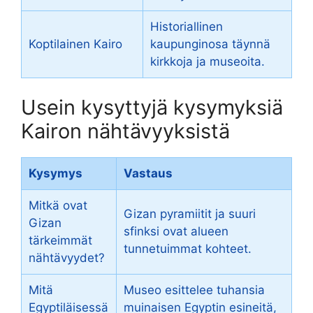
Historiallinen
Koptilainen Kairo
kaupunginosa täynnä
kirkkoja ja museoita.
Usein kysyttyjä kysymyksiä
Kairon nähtävyyksistä
Kysymys
Vastaus
Mitkä ovat
Gizan pyramiitit ja suuri
Gizan
sfinksi ovat alueen
tärkeimmät
tunnetuimmat kohteet.
nähtävyydet?
Mitä
Museo esittelee tuhansia
Egyptiläisessä
muinaisen Egyptin esineitä,