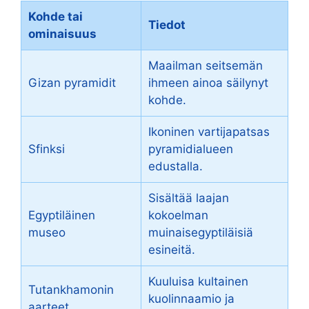
Kohde tai
Tiedot
ominaisuus
Maailman seitsemän
Gizan pyramidit
ihmeen ainoa säilynyt
kohde.
Ikoninen vartijapatsas
Sfinksi
pyramidialueen
edustalla.
Sisältää laajan
Egyptiläinen
kokoelman
museo
muinaisegyptiläisiä
esineitä.
Kuuluisa kultainen
Tutankhamonin
kuolinnaamio ja
aarteet