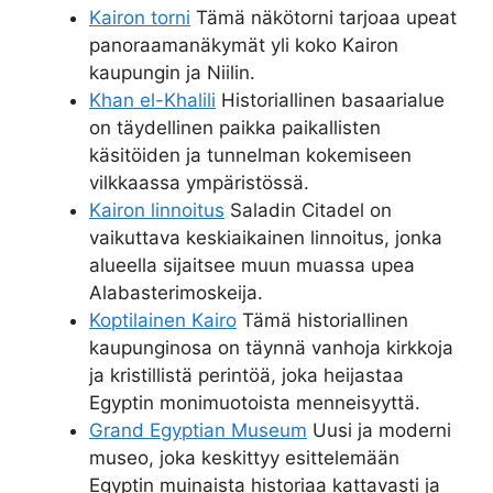
Kairon torni
Tämä näkötorni tarjoaa upeat
panoraamanäkymät yli koko Kairon
kaupungin ja Niilin.
Khan el-Khalili
Historiallinen basaarialue
on täydellinen paikka paikallisten
käsitöiden ja tunnelman kokemiseen
vilkkaassa ympäristössä.
Kairon linnoitus
Saladin Citadel on
vaikuttava keskiaikainen linnoitus, jonka
alueella sijaitsee muun muassa upea
Alabasterimoskeija.
Koptilainen Kairo
Tämä historiallinen
kaupunginosa on täynnä vanhoja kirkkoja
ja kristillistä perintöä, joka heijastaa
Egyptin monimuotoista menneisyyttä.
Grand Egyptian Museum
Uusi ja moderni
museo, joka keskittyy esittelemään
Egyptin muinaista historiaa kattavasti ja