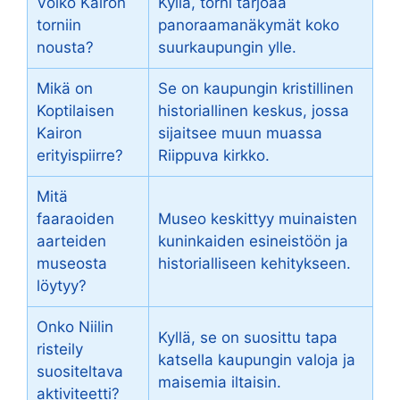
Voiko Kairon
Kyllä, torni tarjoaa
torniin
panoraamanäkymät koko
nousta?
suurkaupungin ylle.
Mikä on
Se on kaupungin kristillinen
Koptilaisen
historiallinen keskus, jossa
Kairon
sijaitsee muun muassa
erityispiirre?
Riippuva kirkko.
Mitä
faaraoiden
Museo keskittyy muinaisten
aarteiden
kuninkaiden esineistöön ja
museosta
historialliseen kehitykseen.
löytyy?
Onko Niilin
Kyllä, se on suosittu tapa
risteily
katsella kaupungin valoja ja
suositeltava
maisemia iltaisin.
aktiviteetti?