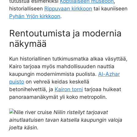
tutustua esimerkiksi
Koptilaiseen museoon
,
historialliseen
Rippuvaan kirkkoon
tai kauniiseen
Pyhän Yrjön kirkkoon
.
Rentoutumista ja modernia
näkymää
Kun historiallinen tutkimusmatka alkaa väsyttää,
Kairo tarjoaa myös mahdollisuuden nauttia
kaupungin modernimmista puolista.
Al-Azhar
puisto
on vehreä keidas keskellä
betonihelvettiä, ja
Kairon torni
tarjoaa huikeat
panoraamanäkymät yli koko metropolin.
Niilin risteilyt tarjoavat
ainutlaatuisen tavan katsella kaupungin valoja
joelta käsin.