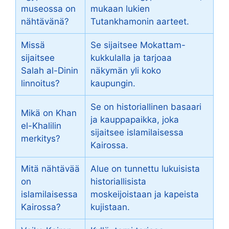
museossa on
mukaan lukien
nähtävänä?
Tutankhamonin aarteet.
Missä
Se sijaitsee Mokattam-
sijaitsee
kukkulalla ja tarjoaa
Salah al-Dinin
näkymän yli koko
linnoitus?
kaupungin.
Se on historiallinen basaari
Mikä on Khan
ja kauppapaikka, joka
el-Khalilin
sijaitsee islamilaisessa
merkitys?
Kairossa.
Mitä nähtävää
Alue on tunnettu lukuisista
on
historiallisista
islamilaisessa
moskeijoistaan ja kapeista
Kairossa?
kujistaan.