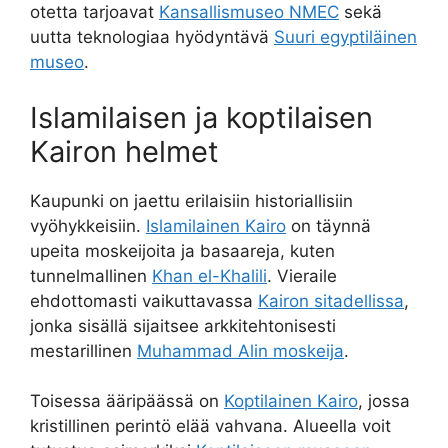
otetta tarjoavat
Kansallismuseo NMEC
sekä
uutta teknologiaa hyödyntävä
Suuri egyptiläinen
museo
.
Islamilaisen ja koptilaisen
Kairon helmet
Kaupunki on jaettu erilaisiin historiallisiin
vyöhykkeisiin.
Islamilainen Kairo
on täynnä
upeita moskeijoita ja basaareja, kuten
tunnelmallinen
Khan el-Khalili
. Vieraile
ehdottomasti vaikuttavassa
Kairon sitadellissa
,
jonka sisällä sijaitsee arkkitehtonisesti
mestarillinen
Muhammad Alin moskeija
.
Toisessa ääripäässä on
Koptilainen Kairo
, jossa
kristillinen perintö elää vahvana. Alueella voit