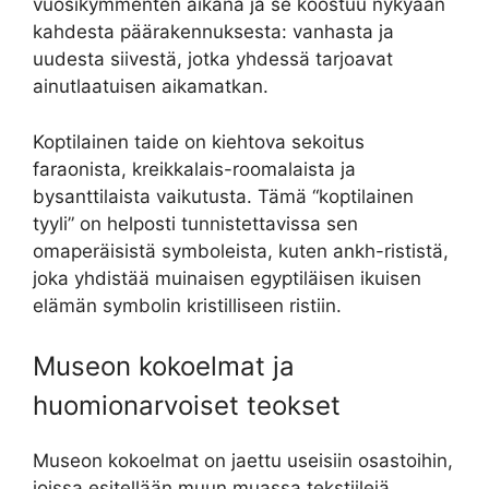
vuosikymmenten aikana ja se koostuu nykyään
kahdesta päärakennuksesta: vanhasta ja
uudesta siivestä, jotka yhdessä tarjoavat
ainutlaatuisen aikamatkan.
Koptilainen taide on kiehtova sekoitus
faraonista, kreikkalais-roomalaista ja
bysanttilaista vaikutusta. Tämä “koptilainen
tyyli” on helposti tunnistettavissa sen
omaperäisistä symboleista, kuten ankh-rististä,
joka yhdistää muinaisen egyptiläisen ikuisen
elämän symbolin kristilliseen ristiin.
Museon kokoelmat ja
huomionarvoiset teokset
Museon kokoelmat on jaettu useisiin osastoihin,
joissa esitellään muun muassa tekstiilejä,