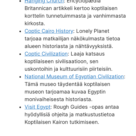
Hanging Church
: Encyclopædia
Britannican artikkeli kertoo koptilaisen
korttelin tunnetuimmasta ja vanhimmasta
kirkosta.
Coptic Cairo History
: Lonely Planet
tarjoaa matkailijan näkökulmasta tietoa
alueen historiasta ja nähtävyyksistä.
Coptic Civilization
: Laaja katsaus
koptilaiseen sivilisaatioon, sen
uskontoihin ja kulttuurisiin piirteisiin.
National Museum of Egyptian Civilization
:
Tämä museo täydentää koptilaisen
museon tarjoamaa kuvaa Egyptin
monivaiheisesta historiasta.
Visit Egypt
: Rough Guides -opas antaa
hyödyllisiä ohjeita ja matkustustietoa
Koptilaisen Kairon tutkimiseen.