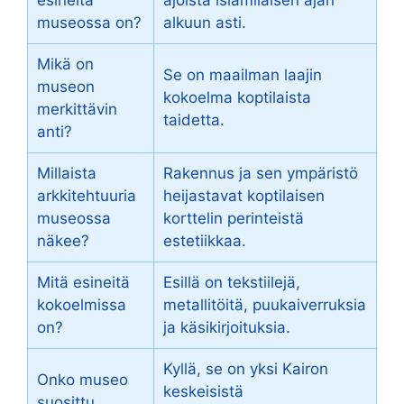
museossa on?
alkuun asti.
Mikä on
Se on maailman laajin
museon
kokoelma koptilaista
merkittävin
taidetta.
anti?
Millaista
Rakennus ja sen ympäristö
arkkitehtuuria
heijastavat koptilaisen
museossa
korttelin perinteistä
näkee?
estetiikkaa.
Mitä esineitä
Esillä on tekstiilejä,
kokoelmissa
metallitöitä, puukaiverruksia
on?
ja käsikirjoituksia.
Kyllä, se on yksi Kairon
Onko museo
keskeisistä
suosittu