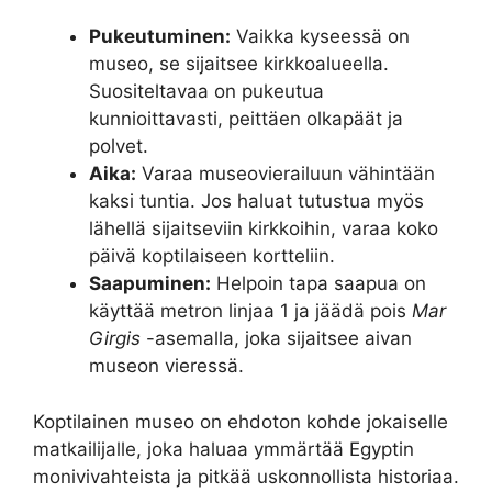
Pukeutuminen:
Vaikka kyseessä on
museo, se sijaitsee kirkkoalueella.
Suositeltavaa on pukeutua
kunnioittavasti, peittäen olkapäät ja
polvet.
Aika:
Varaa museovierailuun vähintään
kaksi tuntia. Jos haluat tutustua myös
lähellä sijaitseviin kirkkoihin, varaa koko
päivä koptilaiseen kortteliin.
Saapuminen:
Helpoin tapa saapua on
käyttää metron linjaa 1 ja jäädä pois
Mar
Girgis
-asemalla, joka sijaitsee aivan
museon vieressä.
Koptilainen museo on ehdoton kohde jokaiselle
matkailijalle, joka haluaa ymmärtää Egyptin
monivivahteista ja pitkää uskonnollista historiaa.