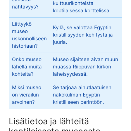
kulttuurikohteista
nähtävyys?
koptilaisessa korttelissa.
Liittyykö
Kyllä, se valottaa Egyptin
museo
kristillisyyden kehitystä ja
uskonnolliseen
juuria.
historiaan?
Onko museo
Museo sijaitsee aivan muun
lähellä muita
muassa Riippuvan kirkon
kohteita?
läheisyydessä.
Miksi museo
Se tarjoaa ainutlaatuisen
on vierailun
näkökulman Egyptin
arvoinen?
kristilliseen perintöön.
Lisätietoa ja lähteitä