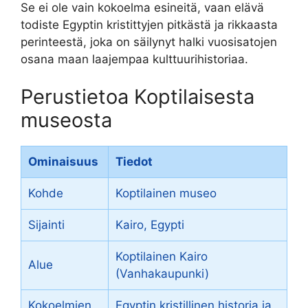
Se ei ole vain kokoelma esineitä, vaan elävä
todiste Egyptin kristittyjen pitkästä ja rikkaasta
perinteestä, joka on säilynyt halki vuosisatojen
osana maan laajempaa kulttuurihistoriaa.
Perustietoa Koptilaisesta
museosta
Ominaisuus
Tiedot
Kohde
Koptilainen museo
Sijainti
Kairo, Egypti
Koptilainen Kairo
Alue
(Vanhakaupunki)
Kokoelmien
Egyptin kristillinen historia ja