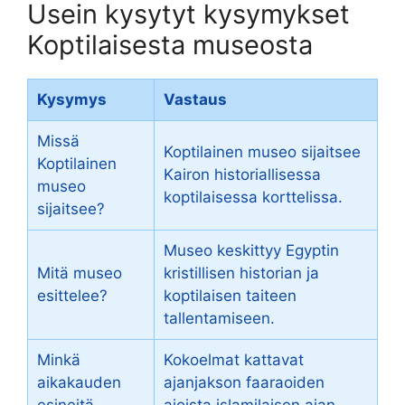
Usein kysytyt kysymykset
Koptilaisesta museosta
Kysymys
Vastaus
Missä
Koptilainen museo sijaitsee
Koptilainen
Kairon historiallisessa
museo
koptilaisessa korttelissa.
sijaitsee?
Museo keskittyy Egyptin
Mitä museo
kristillisen historian ja
esittelee?
koptilaisen taiteen
tallentamiseen.
Minkä
Kokoelmat kattavat
aikakauden
ajanjakson faaraoiden
esineitä
ajoista islamilaisen ajan