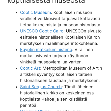
koptilaisesta museosta
Coptic Museum
: Koptilaisen museon
viralliset verkkosivut tarjoavat kattavasti
tietoa kokoelmista ja museon historiasta.
UNESCO Coptic Cairo
: UNESCOn sivusto
esittelee historiallisen Koptilaisen Kairon
merkityksen maailmanperintökohteena.
Egyptin matkailuministeriö
: Virallinen
matkailusivusto tarjoaa käytännön
vinkkejä museovierailua varten.
Coptic Art
: Metropolitan Museum of Artin
artikkeli syventyy koptilaisen taiteen
historialliseen taustaan ja merkitykseen.
Saint Sergius Church
: Tämä läheinen
historiallinen kirkko on keskeinen osa
koptilaista Kairoa ja sen kristillistä
perintöä.