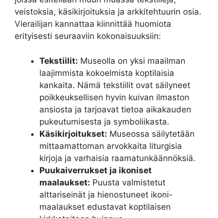
veistoksia, käsikirjoituksia ja arkkitehtuurin osia.
Vierailijan kannattaa kiinnittää huomiota
erityisesti seuraaviin kokonaisuuksiin:
Tekstiilit:
Museolla on yksi maailman
laajimmista kokoelmista koptilaisia
kankaita. Nämä tekstiilit ovat säilyneet
poikkeuksellisen hyvin kuivan ilmaston
ansiosta ja tarjoavat tietoa aikakauden
pukeutumisesta ja symboliikasta.
Käsikirjoitukset:
Museossa säilytetään
mittaamattoman arvokkaita liturgisia
kirjoja ja varhaisia raamatunkäännöksiä.
Puukaiverrukset ja ikoniset
maalaukset:
Puusta valmistetut
alttariseinät ja hienostuneet ikoni-
maalaukset edustavat koptilaisen