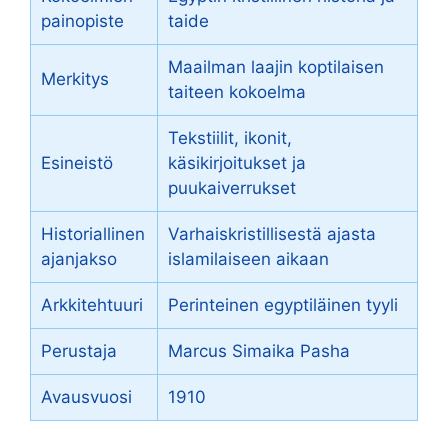
painopiste
taide
Maailman laajin koptilaisen
Merkitys
taiteen kokoelma
Tekstiilit, ikonit,
Esineistö
käsikirjoitukset ja
puukaiverrukset
Historiallinen
Varhaiskristillisestä ajasta
ajanjakso
islamilaiseen aikaan
Arkkitehtuuri
Perinteinen egyptiläinen tyyli
Perustaja
Marcus Simaika Pasha
Avausvuosi
1910