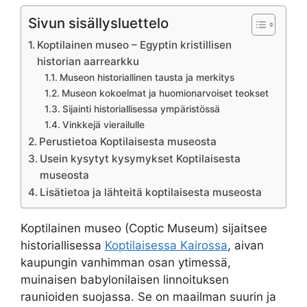
Sivun sisällysluettelo
Koptilainen museo – Egyptin kristillisen
historian aarrearkku
Museon historiallinen tausta ja merkitys
Museon kokoelmat ja huomionarvoiset teokset
Sijainti historiallisessa ympäristössä
Vinkkejä vierailulle
Perustietoa Koptilaisesta museosta
Usein kysytyt kysymykset Koptilaisesta
museosta
Lisätietoa ja lähteitä koptilaisesta museosta
Koptilainen museo (Coptic Museum) sijaitsee
historiallisessa
Koptilaisessa Kairossa
, aivan
kaupungin vanhimman osan ytimessä,
muinaisen babylonilaisen linnoituksen
raunioiden suojassa. Se on maailman suurin ja