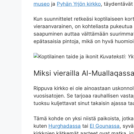
museo
ja
Pyhän Yrjön kirkko
, täydentävät 
Kun suunnittelet retkeäsi koptilaiseen kor
vieraanvarainen, on kohteliasta pukeutua p
saapuminen auttaa välttämään suurimmat 
epätasaisia pintoja, mikä on hyvä huomioi
Kuvateksti: Yks
Miksi vierailla Al-Muallaqass
Rippuva kirkko ei ole ainoastaan uskonnol
vuosisatojen. Se tarjoaa rauhallisen vast
tuoksu kuljettavat sinut takaisin ajassa t
Tämä kohde on yksi niistä paikoista, jotk
kuten
Hurghadassa
tai
El Gounassa
, syv
kirkkojen kätkemät aarteet ovat matka, jota