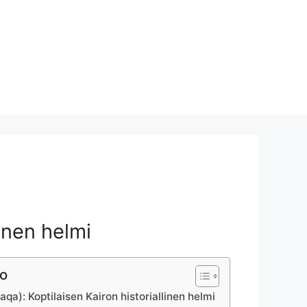
linen helmi
lo
qa): Koptilaisen Kairon historiallinen helmi