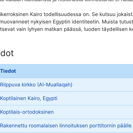
nikerroksinen Kairo todellisuudessa on. Se kutsuu jokais
 muovanneet nykyisen Egyptin identiteetin. Muista tutus
aitsevat vain lyhyen matkan päässä, luoden täydellisen kon
edot
Tiedot
Riippuva kirkko (Al-Muallaqah)
Koptilainen Kairo, Egypti
Koptilais-ortodoksinen
Rakennettu roomalaisen linnoituksen porttitornin päälle