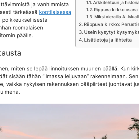
Arkkitehtuuri ja histori
kittävimmistä ja vanhimmista
Rippuva kirkko osana
gisesti tärkeässä
koptilaisessa
Miksi vierailla Al-Mua
n poikkeuksellisesta
Riippuva kirkko: Perusti
anhan roomalaisen
Usein kysytyt kysymyks
itornin päälle.
Lisätietoja ja lähteitä
 tausta
en, miten se lepää linnoituksen muurien päällä. Kun kirk
dät sisään tähän “ilmassa leijuvaan” rakennelmaan. Sen 
vulle, vaikka nykyisen rakennuksen pääpiirteet juontavat ju
stuimena.