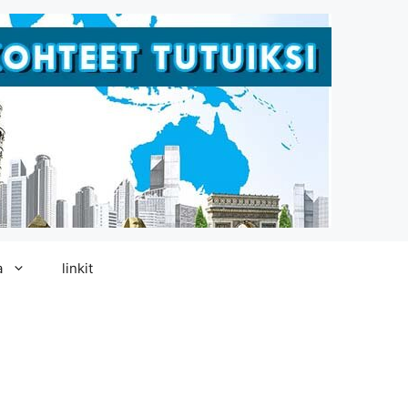
a
linkit