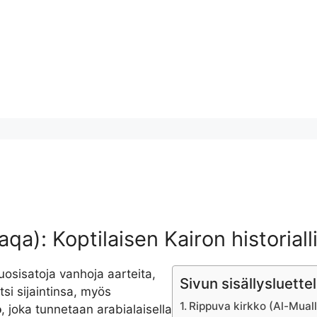
qa): Koptilaisen Kairon historial
uosisatoja vanhoja aarteita,
Sivun sisällysluette
tsi sijaintinsa, myös
Rippuva kirkko (Al-Mualla
o
, joka tunnetaan arabialaisella