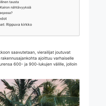
allinen tausta
 Kairon nähtävyyksiä
llaqassa?
edot
et: Rippuva kirkko
koon saavutetaan, vierailijat joutuvat
rakennusajankohta ajoittuu varhaiselle
urensa 600- ja 900-lukujen välille, jolloin