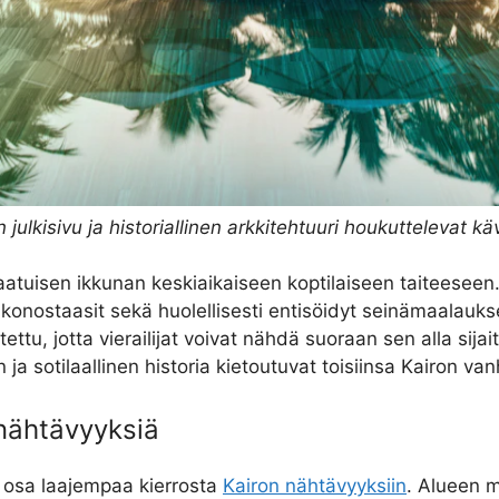
julkisivu ja historiallinen arkkitehtuuri houkuttelevat k
nutlaatuisen ikkunan keskiaikaiseen koptilaiseen taiteeseen
onostaasit sekä huolellisesti entisöidyt seinämaalaukset
itettu, jotta vierailijat voivat nähdä suoraan sen alla sija
n ja sotilaallinen historia kietoutuvat toisiinsa Kairon van
nähtävyyksiä
en osa laajempaa kierrosta
Kairon nähtävyyksiin
. Alueen 