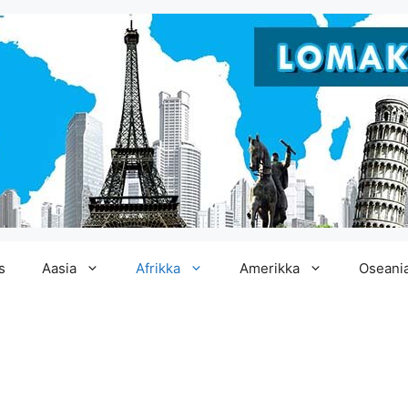
s
Aasia
Afrikka
Amerikka
Oseani