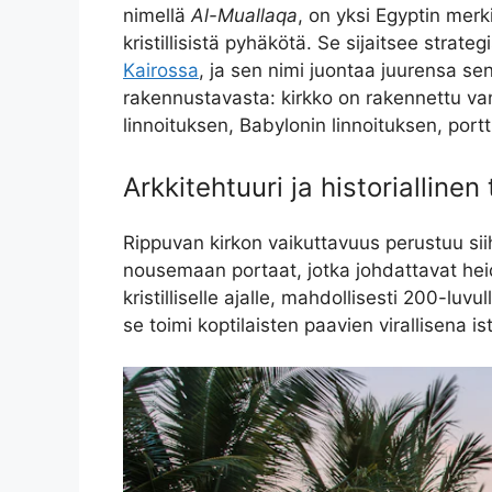
nimellä
Al-Muallaqa
, on yksi Egyptin mer
kristillisistä pyhäkötä. Se sijaitsee strate
Kairossa
, ja sen nimi juontaa juurensa se
rakennustavasta: kirkko on rakennettu v
linnoituksen, Babylonin linnoituksen, portt
Arkkitehtuuri ja historiallinen
Rippuvan kirkon vaikuttavuus perustuu siih
nousemaan portaat, jotka johdattavat hei
kristilliselle ajalle, mahdollisesti 200-lu
se toimi koptilaisten paavien virallisena i