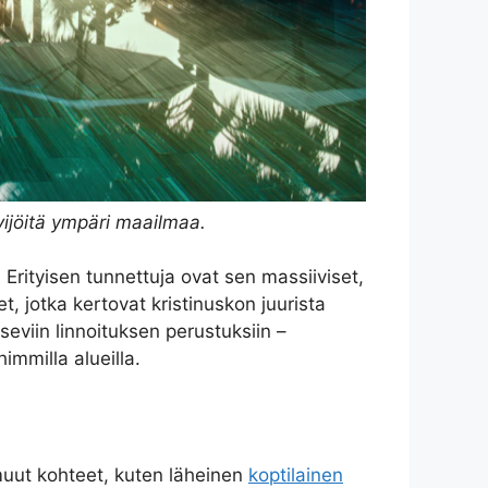
ävijöitä ympäri maailmaa.
. Erityisen tunnettuja ovat sen massiiviset,
, jotka kertovat kristinuskon juurista
itseviin linnoituksen perustuksiin –
himmilla alueilla.
muut kohteet, kuten läheinen
koptilainen