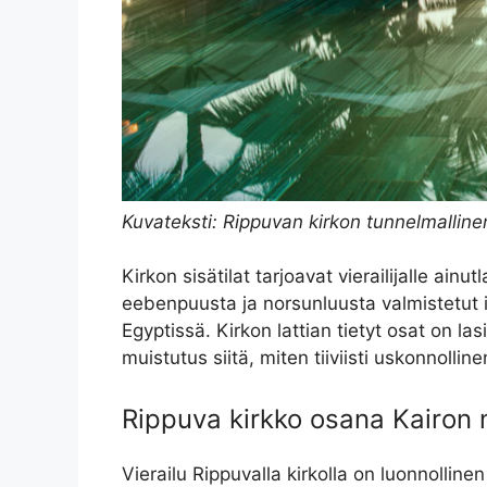
Kuvateksti: Rippuvan kirkon tunnelmallinen 
Kirkon sisätilat tarjoavat vierailijalle ai
eebenpuusta ja norsunluusta valmistetut ik
Egyptissä. Kirkon lattian tietyt osat on las
muistutus siitä, miten tiiviisti uskonnolline
Rippuva kirkko osana Kairon 
Vierailu Rippuvalla kirkolla on luonnollin