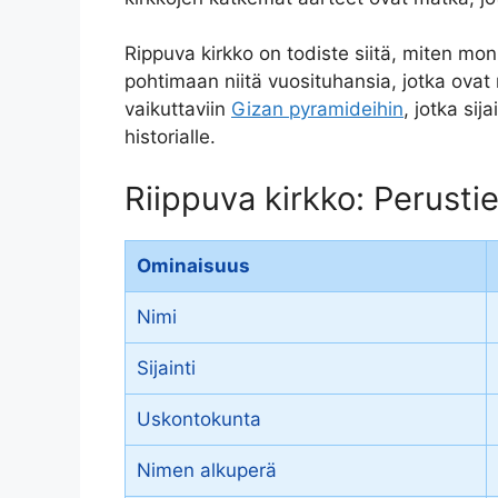
Rippuva kirkko on todiste siitä, miten mo
pohtimaan niitä vuosituhansia, jotka ovat
vaikuttaviin
Gizan pyramideihin
, jotka sij
historialle.
Riippuva kirkko: Perusti
Ominaisuus
Nimi
Sijainti
Uskontokunta
Nimen alkuperä