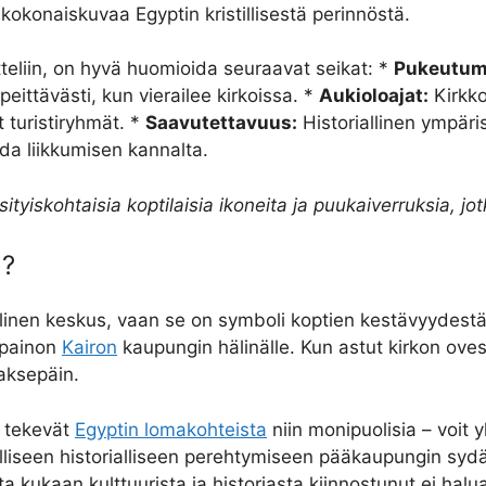
kokonaiskuvaa Egyptin kristillisestä perinnöstä.
tteliin, on hyvä huomioida seuraavat seikat: *
Pukeutum
eittävästi, kun vierailee kirkoissa. *
Aukioloajat:
Kirkko
turistiryhmät. *
Saavutettavuus:
Historiallinen ympäris
da liikkumisen kannalta.
ityiskohtaisia koptilaisia ikoneita ja puukaiverruksia, jot
a?
linen keskus, vaan se on symboli koptien kestävyydestä 
apainon
Kairon
kaupungin hälinälle. Kun astut kirkon oves
aaksepäin.
a tekevät
Egyptin lomakohteista
niin monipuolisia – voit 
älliseen historialliseen perehtymiseen pääkaupungin sydä
 kukaan kulttuurista ja historiasta kiinnostunut ei halua 