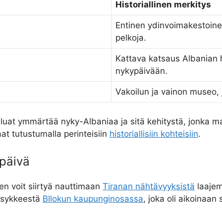
Historiallinen merkitys
Entinen ydinvoimakestoine
pelkoja.
Kattava katsaus Albanian hi
nykypäivään.
Vakoilun ja vainon museo, j
luat ymmärtää nyky-Albaniaa ja sitä kehitystä, jonka 
at tutustumalla perinteisiin
historiallisiin kohteisiin
.
ypäivä
keen voit siirtyä nauttimaan
Tiranan nähtävyyksistä
laajem
n sykkeestä
Bllokun kaupunginosassa
, joka oli aikoinaan 