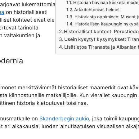
Historian havinaa keskellä mode
arjoavat lukemattomia
Arkkitehtoniset helmet
na
on historiallisesti
Historiasta oppiminen: Museot j
lliset kohteet eivät ole
Historiallisen kaupungin nykypä
rtovat tarinoita
Historialliset kohteet: Perustiedo
 valtakuntien ja
Usein kysytyt kysymykset: Tirana
Lisätietoa Tiranasta ja Albanian 
odernia
tä monet merkittävimmät historialliset maamerkit ovat k
a kiinnostuneille matkailijoille. Kun vierailet kaupungin 
ittinen historia kietoutuvat toisiinsa.
kimusmatkalle on
Skanderbegin aukio
, joka toimii kaupun
eri aikakausia, luoden ainutlaatuisen visuaalisen aikaj