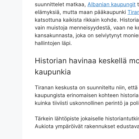
suunnittelet matkaa,
Albanian kaupungit
t
elämyksiä, mutta maan pääkaupunki
Tira
katsottuna kaikista rikkain kohde. Historia
vain muistoja menneisyydestä, vaan ne ke
kansakunnasta, joka on selviytynyt monien
hallintojen läpi.
Historian havinaa keskellä m
kaupunkia
Tiranan keskusta on suunniteltu niin, et
kaupungista erinomaisen kohteen historiast
kuinka tiiviisti uskonnollinen perintö ja poli
Tärkein lähtöpiste jokaiselle historiantut
Aukiota ympäröivät rakennukset edustavat 