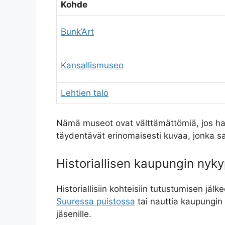
Kohde
Bunk’Art
Kansallismuseo
Lehtien talo
Nämä museot ovat välttämättömiä, jos ha
täydentävät erinomaisesti kuvaa, jonka sa
Historiallisen kaupungin nyk
Historiallisiin kohteisiin tutustumisen jäl
Suuressa puistossa
tai nauttia kaupungi
jäsenille.