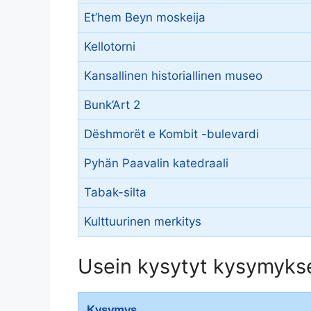
Et’hem Beyn moskeija
Kellotorni
Kansallinen historiallinen museo
Bunk’Art 2
Dëshmorët e Kombit -bulevardi
Pyhän Paavalin katedraali
Tabak-silta
Kulttuurinen merkitys
Usein kysytyt kysymykset
Kysymys