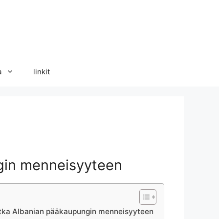
a
linkit
ngin menneisyyteen
 Matka Albanian pääkaupungin menneisyyteen