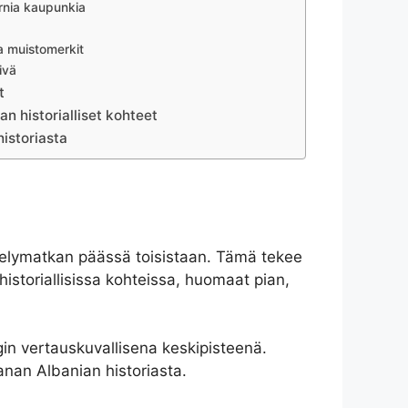
rnia kaupunkia
a muistomerkit
ivä
t
n historialliset kohteet
historiasta
ävelymatkan päässä toisistaan. Tämä tekee
historiallisissa kohteissa, huomaat pian,
gin vertauskuvallisena keskipisteenä.
anan Albanian historiasta.