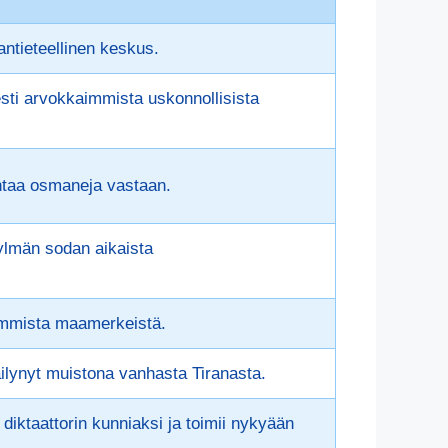
ntieteellinen keskus.
sti arvokkaimmista uskonnollisista
intaa osmaneja vastaan.
kylmän sodan aikaista
himmista maamerkeistä.
äilynyt muistona vanhasta Tiranasta.
diktaattorin kunniaksi ja toimii nykyään