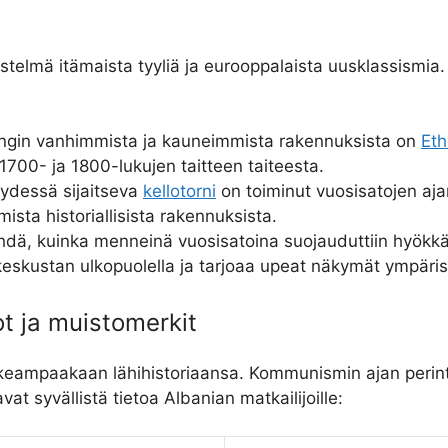
distelmä itämaista tyyliä ja eurooppalaista uusklassismia.
ngin vanhimmista ja kauneimmista rakennuksista on
Eth
1700- ja 1800-lukujen taitteen taiteesta.
ydessä sijaitseva
kellotorni
on toiminut vuosisatojen aja
sta historiallisista rakennuksista.
dä, kuinka menneinä vuosisatoina suojauduttiin hyökkä
 keskustan ulkopuolella ja tarjoaa upeat näkymät ympäri
t ja muistomerkit
keampaakaan lähihistoriaansa. Kommunismin ajan perintö
t syvällistä tietoa Albanian matkailijoille: