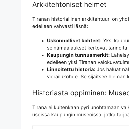
Arkkitehtoniset helmet
Tiranan historiallinen arkkitehtuuri on yh
edelleen vahvasti läsnä:
Uskonnolliset kohteet:
Yksi kaupu
seinämaalaukset kertovat tarinoita 
Kaupungin tunnusmerkit:
Läheisy
edelleen yksi Tiranan valokuvatuimmi
Linnoitettu historia:
Jos haluat näh
vierailukohde. Se sijaitsee hieman
Historiasta oppiminen: Museo
Tirana ei kuitenkaan pyri unohtamaan vai
useissa kaupungin museoissa, jotka tarjoava