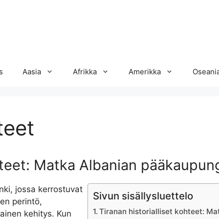
s
Aasia
Afrikka
Amerikka
Oseani
teet
kohteet: Matka Albanian pääkaupu
ki, jossa kerrostuvat
Sivun sisällysluettelo
en perintö,
Tiranan historialliset kohteet:
ainen kehitys. Kun