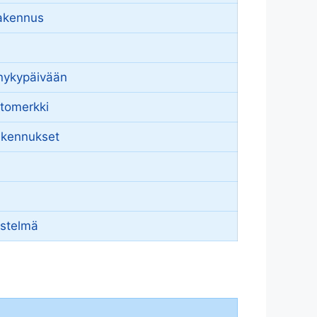
rakennus
 nykypäivään
stomerkki
rakennukset
istelmä