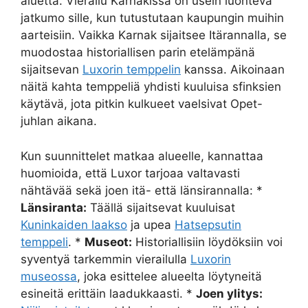
aluetta. Vierailu Karnakissa on usein luonteva
jatkumo sille, kun tutustutaan kaupungin muihin
aarteisiin. Vaikka Karnak sijaitsee Itärannalla, se
muodostaa historiallisen parin etelämpänä
sijaitsevan
Luxorin temppelin
kanssa. Aikoinaan
näitä kahta temppeliä yhdisti kuuluisa sfinksien
käytävä, jota pitkin kulkueet vaelsivat Opet-
juhlan aikana.
Kun suunnittelet matkaa alueelle, kannattaa
huomioida, että Luxor tarjoaa valtavasti
nähtävää sekä joen itä- että länsirannalla: *
Länsiranta:
Täällä sijaitsevat kuuluisat
Kuninkaiden laakso
ja upea
Hatsepsutin
temppeli
. *
Museot:
Historiallisiin löydöksiin voi
syventyä tarkemmin vierailulla
Luxorin
museossa
, joka esittelee alueelta löytyneitä
esineitä erittäin laadukkaasti. *
Joen ylitys: