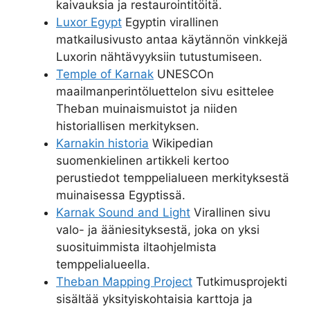
kaivauksia ja restaurointitöitä.
Luxor Egypt
Egyptin virallinen
matkailusivusto antaa käytännön vinkkejä
Luxorin nähtävyyksiin tutustumiseen.
Temple of Karnak
UNESCOn
maailmanperintöluettelon sivu esittelee
Theban muinaismuistot ja niiden
historiallisen merkityksen.
Karnakin historia
Wikipedian
suomenkielinen artikkeli kertoo
perustiedot temppelialueen merkityksestä
muinaisessa Egyptissä.
Karnak Sound and Light
Virallinen sivu
valo- ja ääniesityksestä, joka on yksi
suosituimmista iltaohjelmista
temppelialueella.
Theban Mapping Project
Tutkimusprojekti
sisältää yksityiskohtaisia karttoja ja