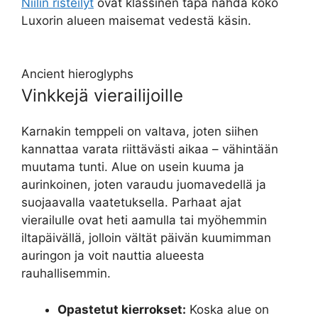
Niilin risteilyt
ovat klassinen tapa nähdä koko
Luxorin alueen maisemat vedestä käsin.
Ancient hieroglyphs
Vinkkejä vierailijoille
Karnakin temppeli on valtava, joten siihen
kannattaa varata riittävästi aikaa – vähintään
muutama tunti. Alue on usein kuuma ja
aurinkoinen, joten varaudu juomavedellä ja
suojaavalla vaatetuksella. Parhaat ajat
vierailulle ovat heti aamulla tai myöhemmin
iltapäivällä, jolloin vältät päivän kuumimman
auringon ja voit nauttia alueesta
rauhallisemmin.
Opastetut kierrokset:
Koska alue on