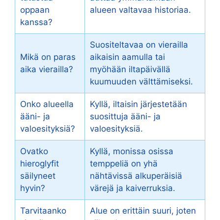
oppaan
alueen valtavaa historiaa.
kanssa?
Suositeltavaa on vierailla
Mikä on paras
aikaisin aamulla tai
aika vierailla?
myöhään iltapäivällä
kuumuuden välttämiseksi.
Onko alueella
Kyllä, iltaisin järjestetään
ääni- ja
suosittuja ääni- ja
valoesityksiä?
valoesityksiä.
Ovatko
Kyllä, monissa osissa
hieroglyfit
temppeliä on yhä
säilyneet
nähtävissä alkuperäisiä
hyvin?
värejä ja kaiverruksia.
Tarvitaanko
Alue on erittäin suuri, joten