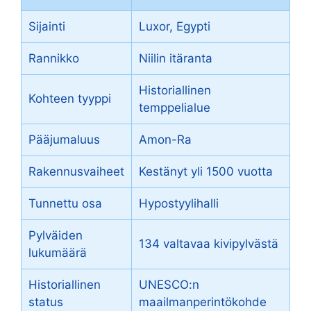
Sijainti
Luxor, Egypti
Rannikko
Niilin itäranta
Historiallinen
Kohteen tyyppi
temppelialue
Pääjumaluus
Amon-Ra
Rakennusvaiheet
Kestänyt yli 1500 vuotta
Tunnettu osa
Hypostyylihalli
Pylväiden
134 valtavaa kivipylvästä
lukumäärä
Historiallinen
UNESCO:n
status
maailmanperintökohde