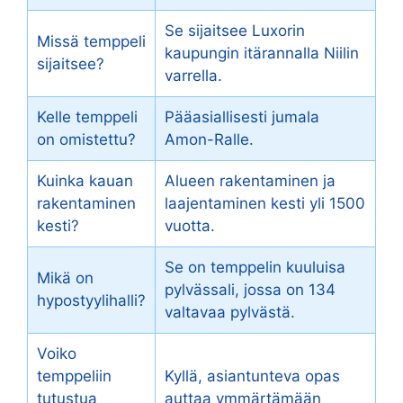
Se sijaitsee Luxorin
Missä temppeli
kaupungin itärannalla Niilin
sijaitsee?
varrella.
Kelle temppeli
Pääasiallisesti jumala
on omistettu?
Amon-Ralle.
Kuinka kauan
Alueen rakentaminen ja
rakentaminen
laajentaminen kesti yli 1500
kesti?
vuotta.
Se on temppelin kuuluisa
Mikä on
pylvässali, jossa on 134
hypostyylihalli?
valtavaa pylvästä.
Voiko
temppeliin
Kyllä, asiantunteva opas
tutustua
auttaa ymmärtämään