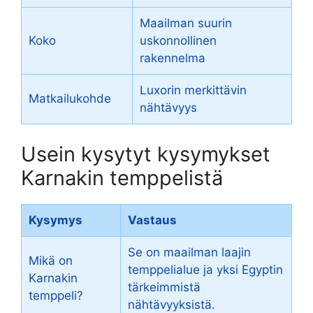
Maailman suurin
Koko
uskonnollinen
rakennelma
Luxorin merkittävin
Matkailukohde
nähtävyys
Usein kysytyt kysymykset
Karnakin temppelistä
Kysymys
Vastaus
Se on maailman laajin
Mikä on
temppelialue ja yksi Egyptin
Karnakin
tärkeimmistä
temppeli?
nähtävyyksistä.