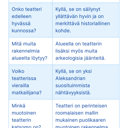
Onko teatteri
Kyllä, se on säilynyt
edelleen
yllättävän hyvin ja on
hyvässä
merkittävä historiallinen
kunnossa?
kohde.
Mitä muita
Alueella on teatterin
rakennelmia
lisäksi myös muita
alueelta löytyy?
arkeologisia jäänteitä.
Voiko
Kyllä, se on yksi
teatterissa
Aleksandrian
vierailla
suosituimmista
matkailijana?
nähtävyyksistä.
Minkä
Teatteri on perinteisen
muotoinen
roomalaisen mallin
teatterin
mukainen puolikaaren
katsomo on?
muotoinen rakennelma.