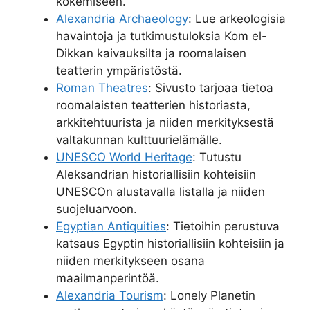
kokemiseen.
Alexandria Archaeology
: Lue arkeologisia
havaintoja ja tutkimustuloksia Kom el-
Dikkan kaivauksilta ja roomalaisen
teatterin ympäristöstä.
Roman Theatres
: Sivusto tarjoaa tietoa
roomalaisten teatterien historiasta,
arkkitehtuurista ja niiden merkityksestä
valtakunnan kulttuurielämälle.
UNESCO World Heritage
: Tutustu
Aleksandrian historiallisiin kohteisiin
UNESCOn alustavalla listalla ja niiden
suojeluarvoon.
Egyptian Antiquities
: Tietoihin perustuva
katsaus Egyptin historiallisiin kohteisiin ja
niiden merkitykseen osana
maailmanperintöä.
Alexandria Tourism
: Lonely Planetin