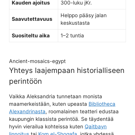
Kauden ajoitus
300-luku jKr.
Helppo pääsy jalan
Saavutettavuus
keskustasta
Suositeltu aika
1–2 tuntia
Ancient-mosaics-egypt
Yhteys laajempaan historialliseen
perintöön
Vaikka Aleksandria tunnetaan monista
maamerkeistään, kuten upeasta
Bibliotheca
Alexandrinasta
, roomalainen teatteri edustaa
kaupungin klassista perintöä. Se täydentää
hyvin vierailua kohteissa kuten
Qaitbayn
linnoitus
tai
Kom el-Shoqafa
, jotka yhdessä