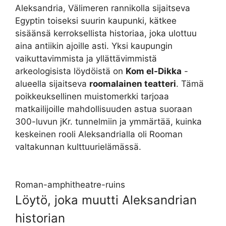
Aleksandria, Välimeren rannikolla sijaitseva
Egyptin toiseksi suurin kaupunki, kätkee
sisäänsä kerroksellista historiaa, joka ulottuu
aina antiikin ajoille asti. Yksi kaupungin
vaikuttavimmista ja yllättävimmistä
arkeologisista löydöistä on
Kom el-Dikka
-
alueella sijaitseva
roomalainen teatteri
. Tämä
poikkeuksellinen muistomerkki tarjoaa
matkailijoille mahdollisuuden astua suoraan
300-luvun jKr. tunnelmiin ja ymmärtää, kuinka
keskeinen rooli Aleksandrialla oli Rooman
valtakunnan kulttuurielämässä.
Roman-amphitheatre-ruins
Löytö, joka muutti Aleksandrian
historian