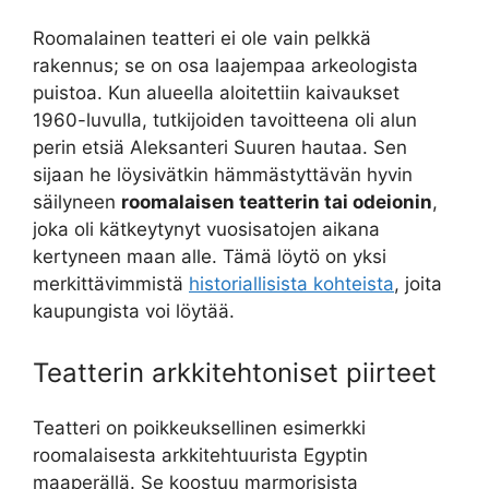
Roomalainen teatteri ei ole vain pelkkä
rakennus; se on osa laajempaa arkeologista
puistoa. Kun alueella aloitettiin kaivaukset
1960-luvulla, tutkijoiden tavoitteena oli alun
perin etsiä Aleksanteri Suuren hautaa. Sen
sijaan he löysivätkin hämmästyttävän hyvin
säilyneen
roomalaisen teatterin tai odeionin
,
joka oli kätkeytynyt vuosisatojen aikana
kertyneen maan alle. Tämä löytö on yksi
merkittävimmistä
historiallisista kohteista
, joita
kaupungista voi löytää.
Teatterin arkkitehtoniset piirteet
Teatteri on poikkeuksellinen esimerkki
roomalaisesta arkkitehtuurista Egyptin
maaperällä. Se koostuu marmorisista