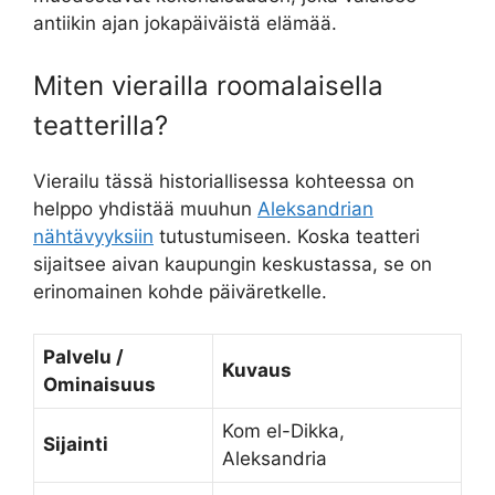
antiikin ajan jokapäiväistä elämää.
Miten vierailla roomalaisella
teatterilla?
Vierailu tässä historiallisessa kohteessa on
helppo yhdistää muuhun
Aleksandrian
nähtävyyksiin
tutustumiseen. Koska teatteri
sijaitsee aivan kaupungin keskustassa, se on
erinomainen kohde päiväretkelle.
Palvelu /
Kuvaus
Ominaisuus
Kom el-Dikka,
Sijainti
Aleksandria