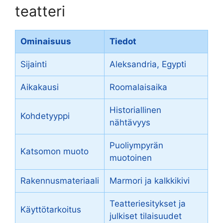
teatteri
Ominaisuus
Tiedot
Sijainti
Aleksandria, Egypti
Aikakausi
Roomalaisaika
Historiallinen
Kohdetyyppi
nähtävyys
Puoliympyrän
Katsomon muoto
muotoinen
Rakennusmateriaali
Marmori ja kalkkikivi
Teatteriesitykset ja
Käyttötarkoitus
julkiset tilaisuudet