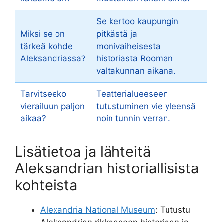
Se kertoo kaupungin
Miksi se on
pitkästä ja
tärkeä kohde
monivaiheisesta
Aleksandriassa?
historiasta Rooman
valtakunnan aikana.
Tarvitseeko
Teatterialueeseen
vierailuun paljon
tutustuminen vie yleensä
aikaa?
noin tunnin verran.
Lisätietoa ja lähteitä
Aleksandrian historiallisista
kohteista
Alexandria National Museum
: Tutustu
Aleksandrian rikkaaseen historiaan ja