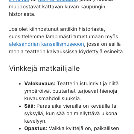
muodostavat kattavan kuvan kaupungin
historiasta.
Jos olet kiinnostunut antiikin historiasta,
suosittelemme lämpimästi tutustumaan myös
aleksandrian kansallismuseoon
, jossa on esillä
monia teatterin kaivauksissa löydettyjä esineitä.
Vinkkejä matkailijalle
Valokuvaus:
Teatterin istuinrivit ja niitä
ympäröivät puutarhat tarjoavat hienoja
kuvausmahdollisuuksia.
Sää:
Paras aika vierailla on keväällä tai
syksyllä, kun sää on miellyttävä ulkona
kävelyyn.
Opastus:
Vaikka kylttejä on, paikallisen