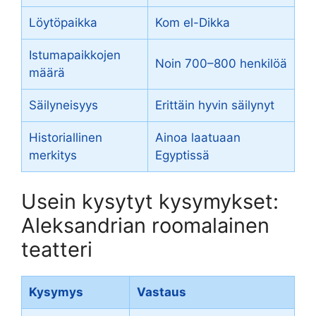
Löytöpaikka
Kom el-Dikka
Istumapaikkojen
Noin 700–800 henkilöä
määrä
Säilyneisyys
Erittäin hyvin säilynyt
Historiallinen
Ainoa laatuaan
merkitys
Egyptissä
Usein kysytyt kysymykset:
Aleksandrian roomalainen
teatteri
Kysymys
Vastaus