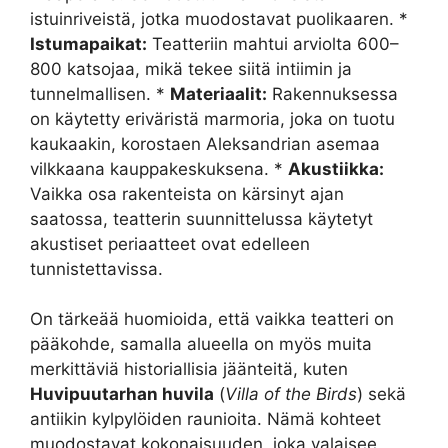
istuinriveistä, jotka muodostavat puolikaaren. *
Istumapaikat:
Teatteriin mahtui arviolta 600–
800 katsojaa, mikä tekee siitä intiimin ja
tunnelmallisen. *
Materiaalit:
Rakennuksessa
on käytetty eriväristä marmoria, joka on tuotu
kaukaakin, korostaen Aleksandrian asemaa
vilkkaana kauppakeskuksena. *
Akustiikka:
Vaikka osa rakenteista on kärsinyt ajan
saatossa, teatterin suunnittelussa käytetyt
akustiset periaatteet ovat edelleen
tunnistettavissa.
On tärkeää huomioida, että vaikka teatteri on
pääkohde, samalla alueella on myös muita
merkittäviä historiallisia jäänteitä, kuten
Huvipuutarhan huvila
(
Villa of the Birds
) sekä
antiikin kylpylöiden raunioita. Nämä kohteet
muodostavat kokonaisuuden, joka valaisee