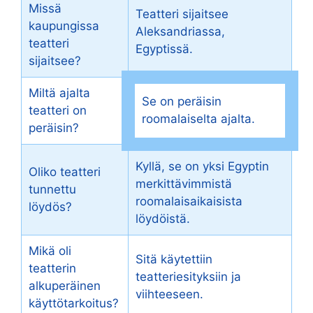
Missä
Teatteri sijaitsee
kaupungissa
Aleksandriassa,
teatteri
Egyptissä.
sijaitsee?
Miltä ajalta
Se on peräisin
teatteri on
roomalaiselta ajalta.
peräisin?
Kyllä, se on yksi Egyptin
Oliko teatteri
merkittävimmistä
tunnettu
roomalaisaikaisista
löydös?
löydöistä.
Mikä oli
Sitä käytettiin
teatterin
teatteriesityksiin ja
alkuperäinen
viihteeseen.
käyttötarkoitus?