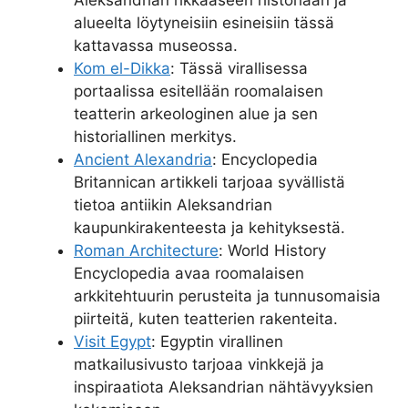
alueelta löytyneisiin esineisiin tässä
kattavassa museossa.
Kom el-Dikka
: Tässä virallisessa
portaalissa esitellään roomalaisen
teatterin arkeologinen alue ja sen
historiallinen merkitys.
Ancient Alexandria
: Encyclopedia
Britannican artikkeli tarjoaa syvällistä
tietoa antiikin Aleksandrian
kaupunkirakenteesta ja kehityksestä.
Roman Architecture
: World History
Encyclopedia avaa roomalaisen
arkkitehtuurin perusteita ja tunnusomaisia
piirteitä, kuten teatterien rakenteita.
Visit Egypt
: Egyptin virallinen
matkailusivusto tarjoaa vinkkejä ja
inspiraatiota Aleksandrian nähtävyyksien