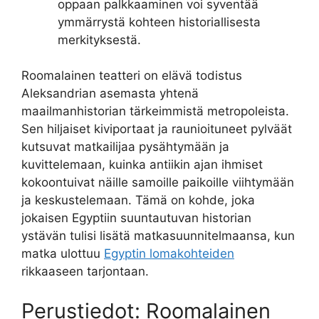
oppaan palkkaaminen voi syventää
ymmärrystä kohteen historiallisesta
merkityksestä.
Roomalainen teatteri on elävä todistus
Aleksandrian asemasta yhtenä
maailmanhistorian tärkeimmistä metropoleista.
Sen hiljaiset kiviportaat ja raunioituneet pylväät
kutsuvat matkailijaa pysähtymään ja
kuvittelemaan, kuinka antiikin ajan ihmiset
kokoontuivat näille samoille paikoille viihtymään
ja keskustelemaan. Tämä on kohde, joka
jokaisen Egyptiin suuntautuvan historian
ystävän tulisi lisätä matkasuunnitelmaansa, kun
matka ulottuu
Egyptin lomakohteiden
rikkaaseen tarjontaan.
Perustiedot: Roomalainen