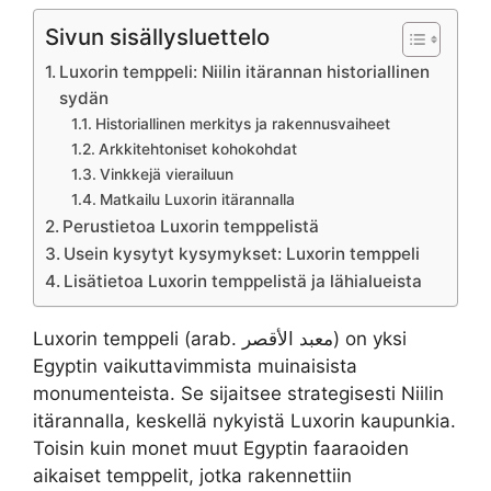
Sivun sisällysluettelo
Luxorin temppeli: Niilin itärannan historiallinen
sydän
Historiallinen merkitys ja rakennusvaiheet
Arkkitehtoniset kohokohdat
Vinkkejä vierailuun
Matkailu Luxorin itärannalla
Perustietoa Luxorin temppelistä
Usein kysytyt kysymykset: Luxorin temppeli
Lisätietoa Luxorin temppelistä ja lähialueista
Luxorin temppeli (arab. معبد الأقصر) on yksi
Egyptin vaikuttavimmista muinaisista
monumenteista. Se sijaitsee strategisesti Niilin
itärannalla, keskellä nykyistä Luxorin kaupunkia.
Toisin kuin monet muut Egyptin faaraoiden
aikaiset temppelit, jotka rakennettiin