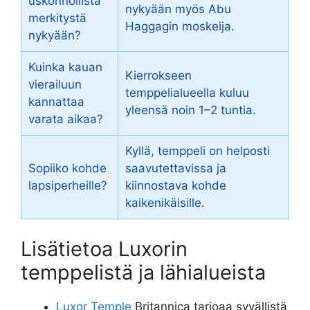
uskonnollista
nykyään myös Abu
merkitystä
Haggagin moskeija.
nykyään?
Kuinka kauan
Kierrokseen
vierailuun
temppelialueella kuluu
kannattaa
yleensä noin 1–2 tuntia.
varata aikaa?
Kyllä, temppeli on helposti
Sopiiko kohde
saavutettavissa ja
lapsiperheille?
kiinnostava kohde
kaikenikäisille.
Lisätietoa Luxorin
temppelistä ja lähialueista
Luxor Temple
Britannica tarjoaa syvällistä