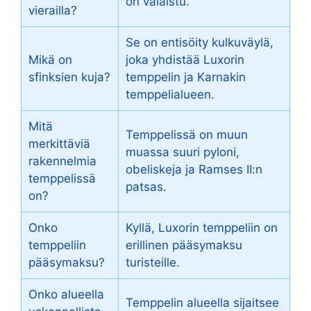
on valaistu.
vierailla?
Se on entisöity kulkuväylä,
Mikä on
joka yhdistää Luxorin
sfinksien kuja?
temppelin ja Karnakin
temppelialueen.
Mitä
Temppelissä on muun
merkittäviä
muassa suuri pyloni,
rakennelmia
obeliskeja ja Ramses II:n
temppelissä
patsas.
on?
Onko
Kyllä, Luxorin temppeliin on
temppeliin
erillinen pääsymaksu
pääsymaksu?
turisteille.
Onko alueella
Temppelin alueella sijaitsee