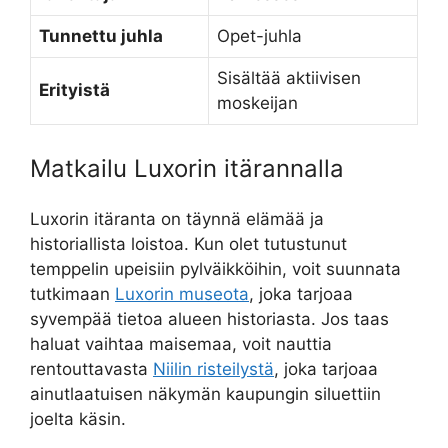
Tunnettu juhla
Opet-juhla
Sisältää aktiivisen
Erityistä
moskeijan
Matkailu Luxorin itärannalla
Luxorin itäranta on täynnä elämää ja
historiallista loistoa. Kun olet tutustunut
temppelin upeisiin pylväikköihin, voit suunnata
tutkimaan
Luxorin museota
, joka tarjoaa
syvempää tietoa alueen historiasta. Jos taas
haluat vaihtaa maisemaa, voit nauttia
rentouttavasta
Niilin risteilystä
, joka tarjoaa
ainutlaatuisen näkymän kaupungin siluettiin
joelta käsin.