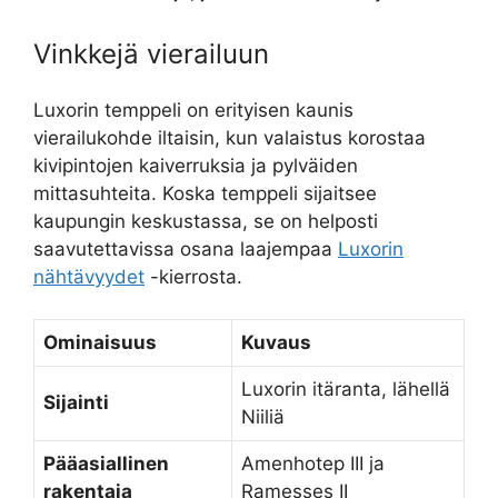
Vinkkejä vierailuun
Luxorin temppeli on erityisen kaunis
vierailukohde iltaisin, kun valaistus korostaa
kivipintojen kaiverruksia ja pylväiden
mittasuhteita. Koska temppeli sijaitsee
kaupungin keskustassa, se on helposti
saavutettavissa osana laajempaa
Luxorin
nähtävyydet
-kierrosta.
Ominaisuus
Kuvaus
Luxorin itäranta, lähellä
Sijainti
Niiliä
Pääasiallinen
Amenhotep III ja
rakentaja
Ramesses II