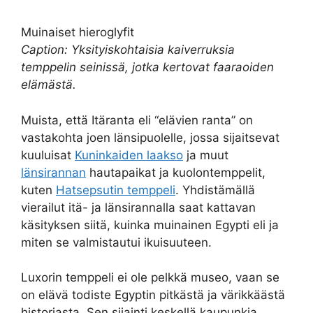
Muinaiset hieroglyfit
Caption: Yksityiskohtaisia kaiverruksia
temppelin seinissä, jotka kertovat faaraoiden
elämästä.
Muista, että Itäranta eli “elävien ranta” on
vastakohta joen länsipuolelle, jossa sijaitsevat
kuuluisat
Kuninkaiden laakso
ja muut
länsirannan
hautapaikat ja kuolontemppelit,
kuten
Hatsepsutin temppeli
. Yhdistämällä
vierailut itä- ja länsirannalla saat kattavan
käsityksen siitä, kuinka muinainen Egypti eli ja
miten se valmistautui ikuisuuteen.
Luxorin temppeli ei ole pelkkä museo, vaan se
on elävä todiste Egyptin pitkästä ja värikkäästä
historiasta. Sen sijainti keskellä kaupunkia