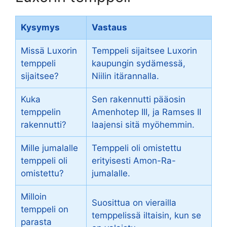
Kysymys
Vastaus
Missä Luxorin
Temppeli sijaitsee Luxorin
temppeli
kaupungin sydämessä,
sijaitsee?
Niilin itärannalla.
Kuka
Sen rakennutti pääosin
temppelin
Amenhotep III, ja Ramses II
rakennutti?
laajensi sitä myöhemmin.
Mille jumalalle
Temppeli oli omistettu
temppeli oli
erityisesti Amon-Ra-
omistettu?
jumalalle.
Milloin
Suosittua on vierailla
temppeli on
temppelissä iltaisin, kun se
parasta