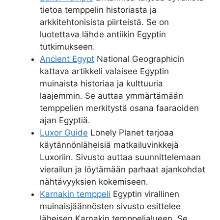
tietoa temppelin historiasta ja
arkkitehtonisista piirteistä. Se on
luotettava lähde antiikin Egyptin
tutkimukseen.
Ancient Egypt
National Geographicin
kattava artikkeli valaisee Egyptin
muinaista historiaa ja kulttuuria
laajemmin. Se auttaa ymmärtämään
temppelien merkitystä osana faaraoiden
ajan Egyptiä.
Luxor Guide
Lonely Planet tarjoaa
käytännönläheisiä matkailuvinkkejä
Luxoriin. Sivusto auttaa suunnittelemaan
vierailun ja löytämään parhaat ajankohdat
nähtävyyksien kokemiseen.
Karnakin temppeli
Egyptin virallinen
muinaisjäännösten sivusto esittelee
läheisen Karnakin temppelialueen. Se