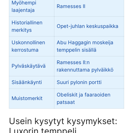
Myöhempi
Ramesses II
laajentaja
Historiallinen
Opet-juhlan keskuspaikka
merkitys
Uskonnollinen
Abu Haggagin moskeija
kerrostuma
temppelin sisällä
Ramesses II:n
Pylväskäytävä
rakennuttama pylväikkö
Sisäänkäynti
Suuri pylonin portti
Obeliskit ja faaraoiden
Muistomerkit
patsaat
Usein kysytyt kysymykset:
Luxorin temppeli