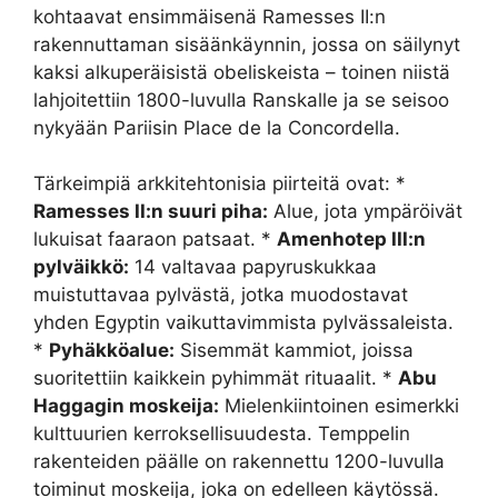
kohtaavat ensimmäisenä Ramesses II:n
rakennuttaman sisäänkäynnin, jossa on säilynyt
kaksi alkuperäisistä obeliskeista – toinen niistä
lahjoitettiin 1800-luvulla Ranskalle ja se seisoo
nykyään Pariisin Place de la Concordella.
Tärkeimpiä arkkitehtonisia piirteitä ovat: *
Ramesses II:n suuri piha:
Alue, jota ympäröivät
lukuisat faaraon patsaat. *
Amenhotep III:n
pylväikkö:
14 valtavaa papyruskukkaa
muistuttavaa pylvästä, jotka muodostavat
yhden Egyptin vaikuttavimmista pylvässaleista.
*
Pyhäkköalue:
Sisemmät kammiot, joissa
suoritettiin kaikkein pyhimmät rituaalit. *
Abu
Haggagin moskeija:
Mielenkiintoinen esimerkki
kulttuurien kerroksellisuudesta. Temppelin
rakenteiden päälle on rakennettu 1200-luvulla
toiminut moskeija, joka on edelleen käytössä.