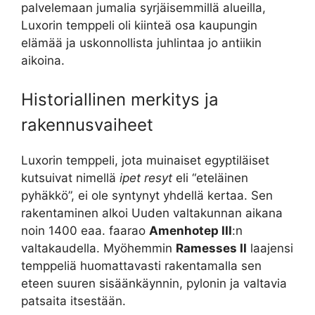
palvelemaan jumalia syrjäisemmillä alueilla,
Luxorin temppeli oli kiinteä osa kaupungin
elämää ja uskonnollista juhlintaa jo antiikin
aikoina.
Historiallinen merkitys ja
rakennusvaiheet
Luxorin temppeli, jota muinaiset egyptiläiset
kutsuivat nimellä
ipet resyt
eli “eteläinen
pyhäkkö”, ei ole syntynyt yhdellä kertaa. Sen
rakentaminen alkoi Uuden valtakunnan aikana
noin 1400 eaa. faarao
Amenhotep III
:n
valtakaudella. Myöhemmin
Ramesses II
laajensi
temppeliä huomattavasti rakentamalla sen
eteen suuren sisäänkäynnin, pylonin ja valtavia
patsaita itsestään.