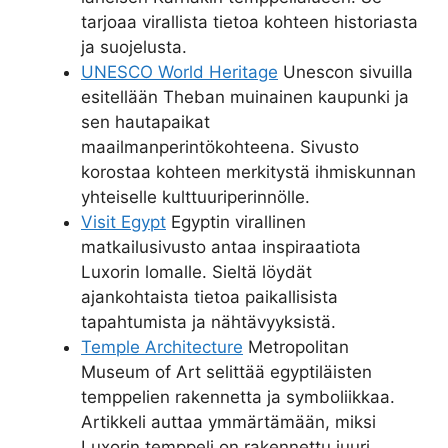
tarjoaa virallista tietoa kohteen historiasta
ja suojelusta.
UNESCO World Heritage
Unescon sivuilla
esitellään Theban muinainen kaupunki ja
sen hautapaikat
maailmanperintökohteena. Sivusto
korostaa kohteen merkitystä ihmiskunnan
yhteiselle kulttuuriperinnölle.
Visit Egypt
Egyptin virallinen
matkailusivusto antaa inspiraatiota
Luxorin lomalle. Sieltä löydät
ajankohtaista tietoa paikallisista
tapahtumista ja nähtävyyksistä.
Temple Architecture
Metropolitan
Museum of Art selittää egyptiläisten
temppelien rakennetta ja symboliikkaa.
Artikkeli auttaa ymmärtämään, miksi
Luxorin temppeli on rakennettu juuri