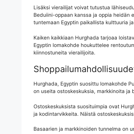
Lisäksi vierailijat voivat tutustua lähiseud
Beduiini-oppaan kanssa ja oppia heidän e
tuntemaan Egyptin paikallista kulttuuria j
Kaiken kaikkiaan Hurghada tarjoaa loistav
Egyptin lomakohde houkuttelee rentoutumise
kiinnostuneita vierailijoita.
Shoppailumahdollisuude
Hurghada, Egyptin suosittu lomakohde Pun
on useita ostoskeskuksia, markkinoita ja ba
Ostoskeskuksista suosituimpia ovat Hurgha
ja kodintarvikkeita. Näistä ostoskeskuks
Basaarien ja markkinoiden tunnelma on uniik