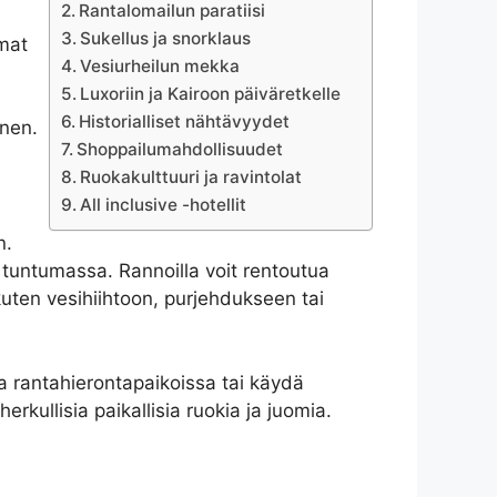
Rantalomailun paratiisi
Sukellus ja snorklaus
mmat
Vesiurheilun mekka
Luxoriin ja Kairoon päiväretkelle
Historialliset nähtävyydet
enen.
Shoppailumahdollisuudet
Ruokakulttuuri ja ravintolat
All inclusive -hotellit
n.
an tuntumassa. Rannoilla voit rentoutua
 kuten vesihiihtoon, purjehdukseen tai
sta rantahierontapaikoissa tai käydä
herkullisia paikallisia ruokia ja juomia.