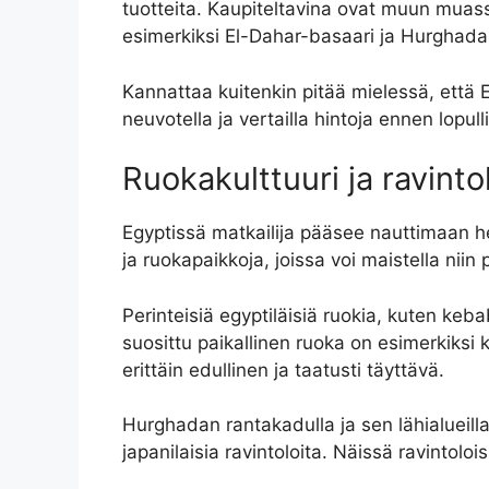
tuotteita. Kaupiteltavina ovat muun muassa
esimerkiksi El-Dahar-basaari ja Hurghada
Kannattaa kuitenkin pitää mielessä, että 
neuvotella ja vertailla hintoja ennen lopul
Ruokakulttuuri ja ravinto
Egyptissä matkailija pääsee nauttimaan herk
ja ruokapaikkoja, joissa voi maistella niin 
Perinteisiä egyptiläisiä ruokia, kuten keba
suosittu paikallinen ruoka on esimerkiksi k
erittäin edullinen ja taatusti täyttävä.
Hurghadan rantakadulla ja sen lähialueilla s
japanilaisia ravintoloita. Näissä ravintolo