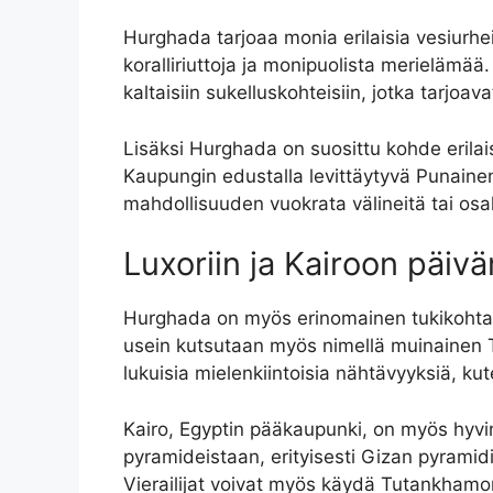
Hurghada tarjoaa monia erilaisia vesiurhei
koralliriuttoja ja monipuolista merielämä
kaltaisiin sukelluskohteisiin, jotka tarj
Lisäksi Hurghada on suosittu kohde erilaist
Kaupungin edustalla levittäytyvä Punainen
mahdollisuuden vuokrata välineitä tai osalli
Luxoriin ja Kairoon päivä
Hurghada on myös erinomainen tukikohta päi
usein kutsutaan myös nimellä muinainen Th
lukuisia mielenkiintoisia nähtävyyksiä, ku
Kairo, Egyptin pääkaupunki, on myös hyvi
pyramideistaan, erityisesti Gizan pyramid
Vierailijat voivat myös käydä Tutankhamon