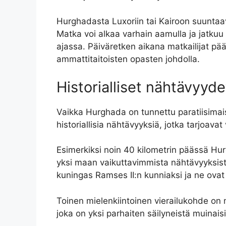
Hurghadasta Luxoriin tai Kairoon suuntaav
Matka voi alkaa varhain aamulla ja jatkuu
ajassa. Päiväretken aikana matkailijat pä
ammattitaitoisten opasten johdolla.
Historialliset nähtävyyde
Vaikka Hurghada on tunnettu paratiisimais
historiallisia nähtävyyksiä, jotka tarjoavat 
Esimerkiksi noin 40 kilometrin päässä Hu
yksi maan vaikuttavimmista nähtävyyksis
kuningas Ramses II:n kunniaksi ja ne ovat
Toinen mielenkiintoinen vierailukohde on m
joka on yksi parhaiten säilyneistä muinai