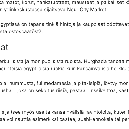
 matot, korut, nahkatuotteet, mausteet ja paikalliset kä
n ydinkeskustassa sijaitseva Nour City Market.
Egyptissä on tapana tinkiä hintoja ja kauppiaat odottav
lista ostospäätöstä.
lat
ullisista ja monipuolisista ruoista. Hurghada tarjoaa matk
perinteisiä egyptiläisiä ruokia kuin kansainvälisiä herkkuj
bia, hummusta, ful medamesia ja pita-leipiä, löytyy monist
ushari, joka on sekoitus riisiä, pastaa, linssikeittoa, kas
ijaitsee myös useita kansainvälisiä ravintoloita, kuten ita
issa voi nauttia esimerkiksi pastaa, sushi-annoksia tai per