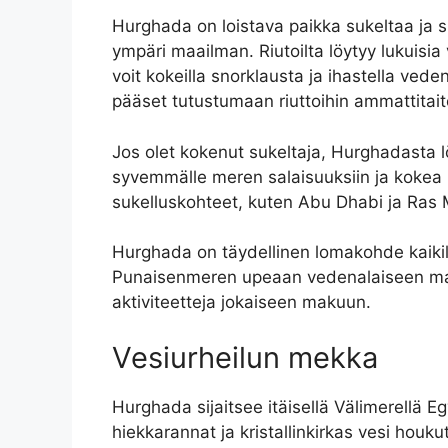
Hurghada on loistava paikka sukeltaa ja s
ympäri maailman. Riutoilta löytyy lukuisia 
voit kokeilla snorklausta ja ihastella ved
pääset tutustumaan riuttoihin ammattitait
Jos olet kokenut sukeltaja, Hurghadasta lö
syvemmälle meren salaisuuksiin ja kokea
sukelluskohteet, kuten Abu Dhabi ja Ras 
Hurghada on täydellinen lomakohde kaikille
Punaisenmeren upeaan vedenalaiseen maa
aktiviteetteja jokaiseen makuun.
Vesiurheilun mekka
Hurghada sijaitsee itäisellä Välimerellä 
hiekkarannat ja kristallinkirkas vesi houkut