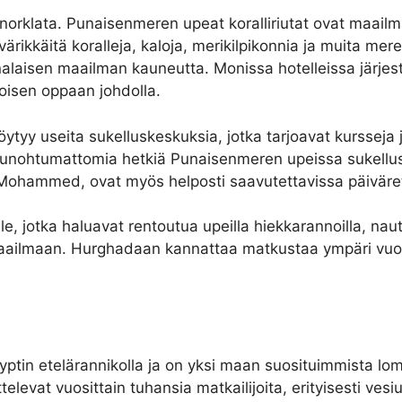
norklata. Punaisenmeren upeat koralliriutat ovat maailm
värikkäitä koralleja, kaloja, merikilpikonnia ja muita mer
enalaisen maailman kauneutta. Monissa hotelleissa järjes
oisen oppaan johdolla.
ytyy useita sukelluskeskuksia, jotka tarjoavat kursseja j
 unohtumattomia hetkiä Punaisenmeren upeissa sukellusk
Mohammed, ovat myös helposti saavutettavissa päiväret
, jotka haluavat rentoutua upeilla hiekkarannoilla, naut
ilmaan. Hurghadaan kannattaa matkustaa ympäri vuoden
Egyptin etelärannikolla ja on yksi maan suosituimmista l
televat vuosittain tuhansia matkailijoita, erityisesti vesi