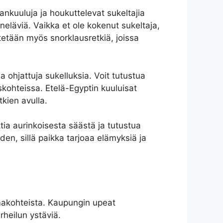
ankuuluja ja houkuttelevat sukeltajia
eneläviä. Vaikka et ole kokenut sukeltaja,
tetään myös snorklausretkiä, joissa
a ohjattuja sukelluksia. Voit tutustua
ohteissa. Etelä-Egyptin kuuluisat
kien avulla.
tia aurinkoisesta säästä ja tutustua
, sillä paikka tarjoaa elämyksiä ja
omakohteista. Kaupungin upeat
urheilun ystäviä.