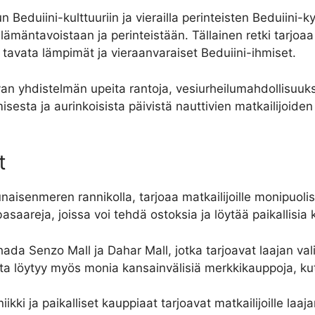
un Beduiini-kulttuuriin ja vierailla perinteisten Beduiini-k
lämäntavoistaan ja perinteistään. Tällainen retki tarj
a tavata lämpimät ja vieraanvaraiset Beduiini-ihmiset.
an yhdistelmän upeita rantoja, vesiurheilumahdollisuuksi
sta ja aurinkoisista päivistä nauttivien matkailijoiden l
t
aisenmeren rannikolla, tarjoaa matkailijoille monipuol
saareja, joissa voi tehdä ostoksia ja löytää paikallisia k
da Senzo Mall ja Dahar Mall, jotka tarjoavat laajan vali
ista löytyy myös monia kansainvälisiä merkkikauppoja, 
ki ja paikalliset kauppiaat tarjoavat matkailijoille laaja