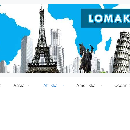
s
Aasia
Afrikka
Amerikka
Oseani