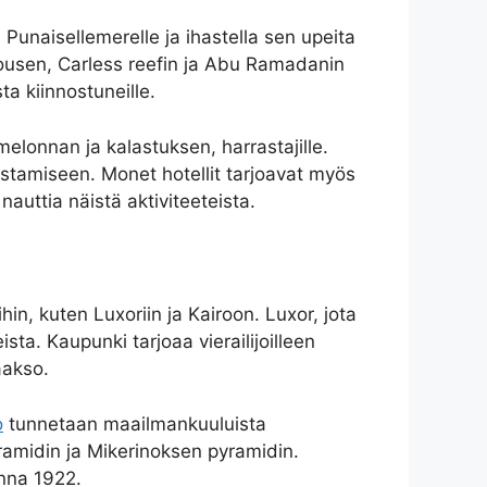
 Punaisellemerelle ja ihastella sen upeita
housen, Carless reefin ja Abu Ramadanin
a kiinnostuneille.
melonnan ja kalastuksen, harrastajille.
astamiseen. Monet hotellit tarjoavat myös
nauttia näistä aktiviteeteista.
in, kuten Luxoriin ja Kairoon. Luxor, jota
ta. Kaupunki tarjoaa vierailijoilleen
aakso.
o
tunnetaan maailmankuuluista
yramidin ja Mikerinoksen pyramidin.
onna 1922.