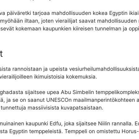
a päiväretki tarjoaa mahdollisuuden kokea Egyptin ikiaik
 myöhään iltaan, joten vierailijat saavat mahdollisuud
äsevät kokemaan kaupunkien kiireisen tunnelman ja oppi
t
ista rannoistaan ja upeista vesiurheilumahdollisuuksis
vierailijoilleen ikimuistoisia kokemuksia.
rghadasta sijaitsee upea Abu Simbelin temppelikomplek
tä, ja se on saanut UNESCOn maailmanperintökohteen a
 tunnettuja massiivisista kuvapatsaistaan.
uinainen kaupunki Edfu, joka sijaitsee Niilin rannalla. 
sista Egyptin temppeleistä. Temppeli on omistettu Horus-