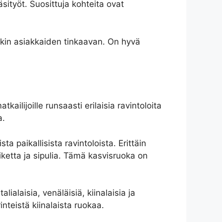
sityöt. Suosittuja kohteita ovat
atkin asiakkaiden tinkaavan. On hyvä
ailijoille runsaasti erilaisia ravintoloita
a.
a paikallisista ravintoloista. Erittäin
tiketta ja sipulia. Tämä kasvisruoka on
lialaisia, venäläisiä, kiinalaisia ja
inteistä kiinalaista ruokaa.