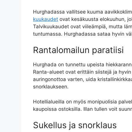
Hurghadassa vallitsee kuuma aavikkoklima
kuukaudet
ovat kesäkuusta elokuuhun, joll
Talvikuukaudet ovat viileämpiä, mutta läm
tuntumassa. Hurghadassa sataa hyvin vähä
Rantalomailun paratiisi
Hurghada on tunnettu upeista hiekkaranno
Ranta-alueet ovat erittäin siistejä ja hyvi
auringonottoa varten, uida kristallinkirkka
snorklaukseen.
Hotellialueilla on myös monipuolisia palvel
kaupoissa ostoksilla. Illan tullen voit suunn
Sukellus ja snorklaus