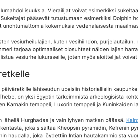
lumahdollisuuksia. Vierailijat voivat esimerkiksi sukeltaa
ä. Sukeltajat pääsevät tutustumaan esimerkiksi Dolphin 
oavat unohtumattomia kokemuksia vedenalaisesta maailmast
en vesiurheilulajien, kuten vesihiihdon, purjelautailun, 
meri tarjoaa optimaaliset olosuhteet näiden lajien harr
stua vesiurheilukursseille, joten myös aloittelijat voivat 
retkelle
väretkille lähiseudun upeisiin historiallisiin kaupunkeih
ebe, on yksi Egyptin tärkeimmistä arkeologisista kohteis
ten Karnakin temppeli, Luxorin temppeli ja Kuninkaiden l
n lähellä Hurghadaa ja vain lyhyen matkan päässä.
Kair
ikentästä, joka sisältää Kheopsin pyramidin, Kefrenin p
in haudalla, joka löydettiin Intian hautakammioista vu