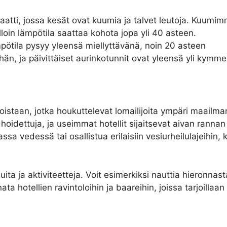
atti, jossa kesät ovat kuumia ja talvet leutoja. Kuumi
oin lämpötila saattaa kohota jopa yli 40 asteen.
pötila pysyy yleensä miellyttävänä, noin 20 asteen
n, ja päivittäiset aurinkotunnit ovat yleensä yli kymm
istaan, jotka houkuttelevat lomailijoita ympäri maailma
n hoidettuja, ja useimmat hotellit sijaitsevat aivan rann
assa vedessä tai osallistua erilaisiin vesiurheilulajeihin,
uita ja aktiviteetteja. Voit esimerkiksi nauttia hieronna
ata hotellien ravintoloihin ja baareihin, joissa tarjoillaan 