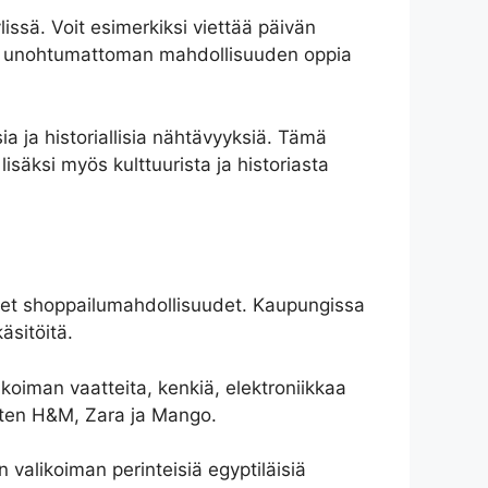
ylissä. Voit esimerkiksi viettää päivän
oaa unohtumattoman mahdollisuuden oppia
a ja historiallisia nähtävyyksiä. Tämä
isäksi myös kulttuurista ja historiasta
iset shoppailumahdollisuudet. Kaupungissa
äsitöitä.
koiman vaatteita, kenkiä, elektroniikkaa
kuten H&M, Zara ja Mango.
n valikoiman perinteisiä egyptiläisiä