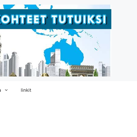
a
linkit