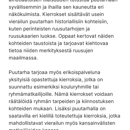
syvällisemmin ja ihailla sen kauneutta eri
näkökulmista. Kierrokset sisältävät usein
vierailun puutarhan historiallisiin kohteisiin,
kuten perinteisten ruusutarhojen ja
ruusukaarien luokse. Oppaat kertovat näiden
kohteiden taustoista ja tarjoavat kiehtovaa
tietoa niiden merkityksestä ruusujen
maailmassa.
Puutarha tarjoaa myös erikoispalveluna
yksityisiä opastettuja kierroksia, jotka on
suunnattu esimerkiksi kouluryhmille tai
ryhmämatkailijoille. Nämä kierrokset voidaan
räätälöidä ryhmän tarpeiden ja kiinnostuksen
kohteiden mukaan. Lisäksi puutarhalla on
saatavilla eri kielillä toteutettuja kierroksia, jotka
mahdollistavat vierailun myös kansainvälisten