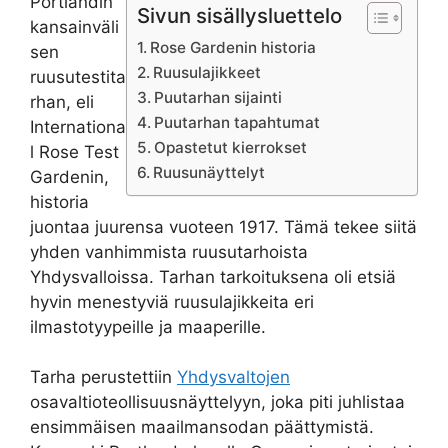
Portlandin
Sivun sisällysluettelo
kansainväli
Rose Gardenin historia
sen
Ruusulajikkeet
ruusutestita
Puutarhan sijainti
rhan, eli
Puutarhan tapahtumat
Internationa
Opastetut kierrokset
l Rose Test
Ruusunäyttelyt
Gardenin,
historia
juontaa juurensa vuoteen 1917. Tämä tekee siitä
yhden vanhimmista ruusutarhoista
Yhdysvalloissa. Tarhan tarkoituksena oli etsiä
hyvin menestyviä ruusulajikkeita eri
ilmastotyypeille ja maaperille.
Tarha perustettiin
Yhdysvaltojen
osavaltioteollisuusnäyttelyyn, joka piti juhlistaa
ensimmäisen maailmansodan päättymistä.