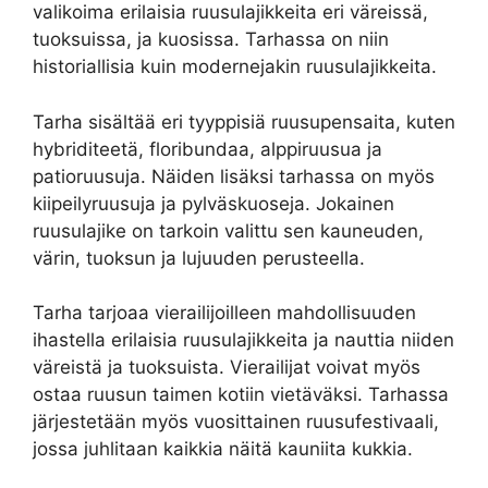
valikoima erilaisia ruusulajikkeita eri väreissä,
tuoksuissa, ja kuosissa. Tarhassa on niin
historiallisia kuin modernejakin ruusulajikkeita.
Tarha sisältää eri tyyppisiä ruusupensaita, kuten
hybriditeetä, floribundaa, alppiruusua ja
patioruusuja. Näiden lisäksi tarhassa on myös
kiipeilyruusuja ja pylväskuoseja. Jokainen
ruusulajike on tarkoin valittu sen kauneuden,
värin, tuoksun ja lujuuden perusteella.
Tarha tarjoaa vierailijoilleen mahdollisuuden
ihastella erilaisia ruusulajikkeita ja nauttia niiden
väreistä ja tuoksuista. Vierailijat voivat myös
ostaa ruusun taimen kotiin vietäväksi. Tarhassa
järjestetään myös vuosittainen ruusufestivaali,
jossa juhlitaan kaikkia näitä kauniita kukkia.