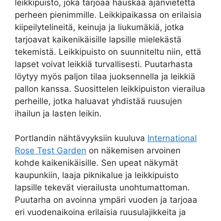
leikkipuisto, joka tarjoaa hauskaa ajanvietettä
perheen pienimmille. Leikkipaikassa on erilaisia
kiipeilytelineitä, keinuja ja liukumäkiä, jotka
tarjoavat kaikenikäisille lapsille mielekästä
tekemistä. Leikkipuisto on suunniteltu niin, että
lapset voivat leikkiä turvallisesti. Puutarhasta
löytyy myös paljon tilaa juoksennella ja leikkiä
pallon kanssa. Suosittelen leikkipuiston vierailua
perheille, jotka haluavat yhdistää ruusujen
ihailun ja lasten leikin.
Portlandin nähtävyyksiin kuuluva
International
Rose Test Garden
on näkemisen arvoinen
kohde kaikenikäisille. Sen upeat näkymät
kaupunkiin, laaja piknikalue ja leikkipuisto
lapsille tekevät vierailusta unohtumattoman.
Puutarha on avoinna ympäri vuoden ja tarjoaa
eri vuodenaikoina erilaisia ruusulajikkeita ja