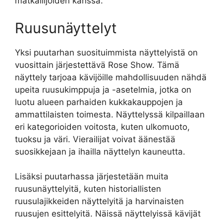
matkailijoiden kanssa.
Ruusunäyttelyt
Yksi puutarhan suosituimmista näyttelyistä on
vuosittain järjestettävä Rose Show. Tämä
näyttely tarjoaa kävijöille mahdollisuuden nähdä
upeita ruusukimppuja ja -asetelmia, jotka on
luotu alueen parhaiden kukkakauppojen ja
ammattilaisten toimesta. Näyttelyssä kilpaillaan
eri kategorioiden voitosta, kuten ulkomuoto,
tuoksu ja väri. Vierailijat voivat äänestää
suosikkejaan ja ihailla näyttelyn kauneutta.
Lisäksi puutarhassa järjestetään muita
ruusunäyttelyitä, kuten historiallisten
ruusulajikkeiden näyttelyitä ja harvinaisten
ruusujen esittelyitä. Näissä näyttelyissä kävijät