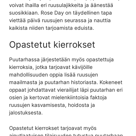
voivat ihailla eri ruusulajikkeita ja äänestää
suosikkiaan. Rose Day on täydellinen tapa
viettää päivä ruusujen seurassa ja nauttia
kaikista niiden tarjoamista eduista.
Opastetut kierrokset
Puutarhassa järjestetään myös opastettuja
kierroksia, jotka tarjoavat kävijöille
mahdollisuuden oppia lisää ruusujen
maailmasta ja puutarhan historiasta. Kokeneet
oppaat johdattavat vierailijat läpi puutarhan eri
osien ja kertovat mielenkiintoisia faktoja
ruusujen kasvamisesta, hoidosta ja
jalostuksesta.
Opastetut kierrokset tarjoavat myös
ainutlaatuisen tilaisuuden tutustua puutarhaan