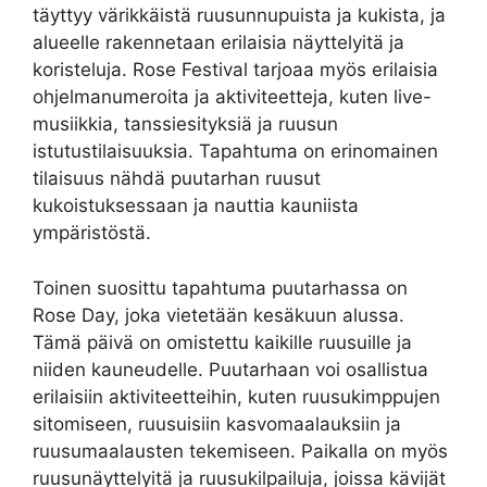
täyttyy värikkäistä ruusunnupuista ja kukista, ja
alueelle rakennetaan erilaisia näyttelyitä ja
koristeluja. Rose Festival tarjoaa myös erilaisia
ohjelmanumeroita ja aktiviteetteja, kuten live-
musiikkia, tanssiesityksiä ja ruusun
istutustilaisuuksia. Tapahtuma on erinomainen
tilaisuus nähdä puutarhan ruusut
kukoistuksessaan ja nauttia kauniista
ympäristöstä.
Toinen suosittu tapahtuma puutarhassa on
Rose Day, joka vietetään kesäkuun alussa.
Tämä päivä on omistettu kaikille ruusuille ja
niiden kauneudelle. Puutarhaan voi osallistua
erilaisiin aktiviteetteihin, kuten ruusukimppujen
sitomiseen, ruusuisiin kasvomaalauksiin ja
ruusumaalausten tekemiseen. Paikalla on myös
ruusunäyttelyitä ja ruusukilpailuja, joissa kävijät