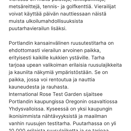
metsäreittejä, tennis- ja golfkenttiä. Vierailijat
voivat käyttää päivän nauttiessaan näistä
muista ulkoilumahdollisuuksista
puutarhavierailun lisäksi.
Portlandin kansainvälinen ruusutestitarha on
ehdottomasti vierailun arvoinen paikka,
erityisesti kaikille kukkien ystäville. Tarha
tarjoaa upean valikoiman erilaisia ruusulajikkeita
ja kauniita näkymiä ympäristöstään. Se on
paikka, jossa voi rentoutua ja nauttia
kauneudesta ja rauhasta.
International Rose Test Garden sijaitsee
Portlandin kaupungissa Oregonin osavaltiossa
Yhdysvalloissa. Kyseessä on yksi kaupungin
ikonisimmista nähtävyyksistä ja maailman
vanhin ruusujen testitarha. Puutarhassa on yli
10 000 erilaista ruusulajiketta ja se tarjoaa