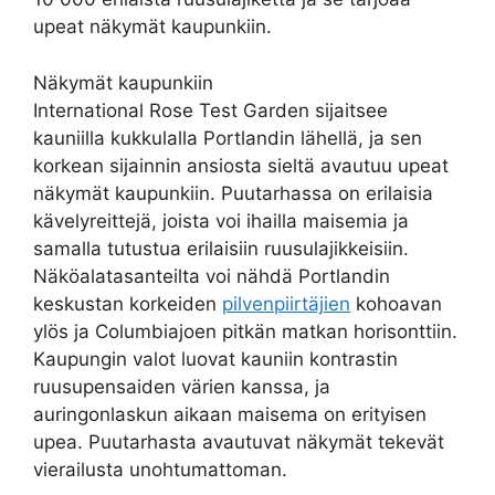
upeat näkymät kaupunkiin.
Näkymät kaupunkiin
International Rose Test Garden sijaitsee
kauniilla kukkulalla Portlandin lähellä, ja sen
korkean sijainnin ansiosta sieltä avautuu upeat
näkymät kaupunkiin. Puutarhassa on erilaisia
kävelyreittejä, joista voi ihailla maisemia ja
samalla tutustua erilaisiin ruusulajikkeisiin.
Näköalatasanteilta voi nähdä Portlandin
keskustan korkeiden
pilvenpiirtäjien
kohoavan
ylös ja Columbiajoen pitkän matkan horisonttiin.
Kaupungin valot luovat kauniin kontrastin
ruusupensaiden värien kanssa, ja
auringonlaskun aikaan maisema on erityisen
upea. Puutarhasta avautuvat näkymät tekevät
vierailusta unohtumattoman.