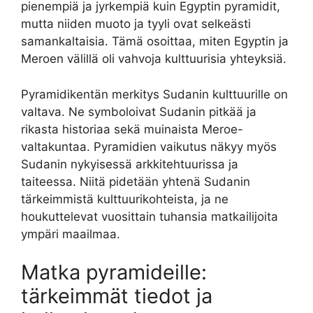
pienempiä ja jyrkempiä kuin Egyptin pyramidit,
mutta niiden muoto ja tyyli ovat selkeästi
samankaltaisia. Tämä osoittaa, miten Egyptin ja
Meroen välillä oli vahvoja kulttuurisia yhteyksiä.
Pyramidikentän merkitys Sudanin kulttuurille on
valtava. Ne symboloivat Sudanin pitkää ja
rikasta historiaa sekä muinaista Meroe-
valtakuntaa. Pyramidien vaikutus näkyy myös
Sudanin nykyisessä arkkitehtuurissa ja
taiteessa. Niitä pidetään yhtenä Sudanin
tärkeimmistä kulttuurikohteista, ja ne
houkuttelevat vuosittain tuhansia matkailijoita
ympäri maailmaa.
Matka pyramideille:
tärkeimmät tiedot ja