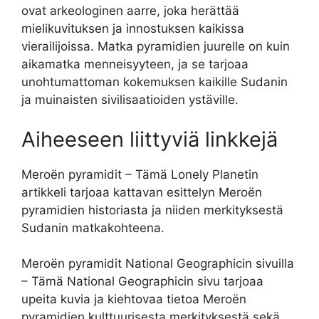
ovat arkeologinen aarre, joka herättää
mielikuvituksen ja innostuksen kaikissa
vierailijoissa. Matka pyramidien juurelle on kuin
aikamatka menneisyyteen, ja se tarjoaa
unohtumattoman kokemuksen kaikille Sudanin
ja muinaisten sivilisaatioiden ystäville.
Aiheeseen liittyviä linkkejä
Meroën pyramidit – Tämä Lonely Planetin
artikkeli tarjoaa kattavan esittelyn Meroën
pyramidien historiasta ja niiden merkityksestä
Sudanin matkakohteena.
Meroën pyramidit National Geographicin sivuilla
– Tämä National Geographicin sivu tarjoaa
upeita kuvia ja kiehtovaa tietoa Meroën
pyramidien kulttuurisesta merkityksestä sekä