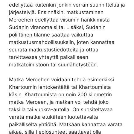
edellyttää kuitenkin jonkin verran suunnittelua ja
järjestelyjä. Ensinnäkin, matkustaminen
Meroehen edellyttää viisumin hankkimista
Sudanin viranomaisilta. Lisäksi, Sudanin
poliittinen tilanne saattaa vaikuttaa
matkustusmahdollisuuksiin, joten kannattaa
seurata matkustustiedotteita ja ottaa
tarvittaessa yhteyttä paikalliseen
matkatoimistoon tai suurlähetystöön.
Matka Meroehen voidaan tehdä esimerkiksi
Khartoumin lentokentältä tai Khartoumista
käsin. Khartoumista on noin 200 kilometrin
matka Meroeen, ja matkan voi tehdä joko
taksilla tai vuokra-autolla. On suositeltavaa
varata matka etukäteen luotettavalta
paikalliselta yhtiöltä. Matkaan kannattaa varata
aikaa, sillä tieolosuhteet saattavat olla