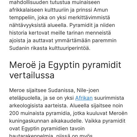
mahdollisuuden tutustua muinaiseen
afrikkalaiseen kulttuuriin ja prinssi Amun
temppeliin, joka on yksi merkittävimmistä
nähtävyyksistä alueella. Pyramidit ja niiden
historia kertovat meille tarinan menneistä
ajoista ja auttavat ymmärtämään paremmin
Sudanin rikasta kulttuuriperintöä.
Meroë ja Egyptin pyramidit
vertailussa
Meroe sijaitsee Sudanissa, Nile-joen
eteläpuolella, ja se on yksi
Afrikan
suurimmista
arkeologisista aarteista. Alueella sijaitsee noin
200 muinaista pyramidia, jotka kuuluvat Meroën
kuningaskunnan aikakaudelle. Vaikka pyramidit
ovat Egyptin pyramidien tavoin
hautarakennelmia, niissä on myös