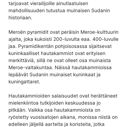
tarjoavat vierailijoille ainutlaatuisen
mahdollisuuden tutustua muinaisen Sudanin
historiaan.
Meroën pyramidit ovat peräisin Meroe-kulttuurin
ajalta, joka kukoisti 200-luvulta eaa. 400-luvulle
jaa. Pyramidikentän pohjoisosassa sijaitsevat
kuninkaalliset hautakammiot ovat erityisen
merkittäviä, sillä ne ovat olleet osa muinaista
Meroe-valtakuntaa. Näissä hautakammioissa
lepäävät Sudanin muinaiset kuninkaat ja
kuningattaret.
Hautakammioiden salaisuudet ovat herättäneet
mielenkiintoa tutkijoiden keskuudessa jo
pitkään. Vaikka osa hautakammioista on
ryöstetty vuosisatojen aikana, monissa niistä on
edelleen jäljellä aarteita ja koristeita, jotka