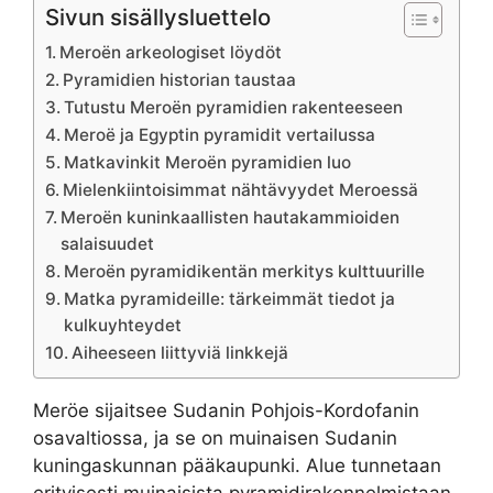
Sivun sisällysluettelo
Meroën arkeologiset löydöt
Pyramidien historian taustaa
Tutustu Meroën pyramidien rakenteeseen
Meroë ja Egyptin pyramidit vertailussa
Matkavinkit Meroën pyramidien luo
Mielenkiintoisimmat nähtävyydet Meroessä
Meroën kuninkaallisten hautakammioiden
salaisuudet
Meroën pyramidikentän merkitys kulttuurille
Matka pyramideille: tärkeimmät tiedot ja
kulkuyhteydet
Aiheeseen liittyviä linkkejä
Meröe sijaitsee Sudanin Pohjois-Kordofanin
osavaltiossa, ja se on muinaisen Sudanin
kuningaskunnan pääkaupunki. Alue tunnetaan
erityisesti muinaisista pyramidirakennelmistaan,