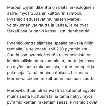
Meroën pyramidikenttä on paitsi arkeologinen
aarre, myös Sudanin kulttuurin symboli.
Pyramidit edustavat muinaisen Meroe-
valtakunnan vaurautta ja valtaa, ja ne ovat
tärkeä osa Sudanin kansallista identiteettiä.
Pyramidikenttä sijaitsee upealla paikalla Niilin
rannalla, ja se koostuu yli 200 pyramidista.
Suurin osa pyramidikentän rakennelmista on
kuninkaallisia hautakammioita, mutta joukossa
on myös muita rakennuksia, kuten temppeli ja
palatseja. Tämä monimuotoisuus heijastaa
Meroe-valtakunnan kulttuurin monipuolisuutta.
Meroe-kulttuuri oli vahvasti vaikuttunut Egyptin
muinaisesta kulttuurista, ja tämä näkyy myös
pyramidikentän rakentamisessa. Pyramidit ovat