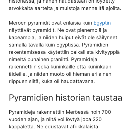
historiassa, ja hänen haudastaan on löydetty
arvokkaita aarteita ja muistoja menneiltä ajoilta.
Meröen pyramidit ovat erilaisia kuin
Egyptin
näyttävät pyramidit. Ne ovat pienempiä ja
kapeampia, ja niiden huiput eivät ole säilyneet
samalla tavalla kuin Egyptissä. Pyramidien
rakentamisessa käytettiin paikallista kivityyppiä
nimeltä punainen graniitti. Pyramideja
rakennettiin sekä kuninkaille että kuninkaan
äideille, ja niiden muoto oli hieman erilainen
riippuen siitä, kuka oli haudattavana.
Pyramidien historian taustaa
Pyramideja rakennettiin Meröessä noin 700
vuoden ajan, ja niitä voi löytyä jopa 220
kappaletta. Ne edustavat afrikkalaista