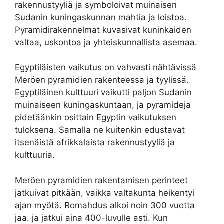
rakennustyyliä ja symboloivat muinaisen
Sudanin kuningaskunnan mahtia ja loistoa.
Pyramidirakennelmat kuvasivat kuninkaiden
valtaa, uskontoa ja yhteiskunnallista asemaa.
Egyptiläisten vaikutus on vahvasti nähtävissä
Meröen pyramidien rakenteessa ja tyylissä.
Egyptiläinen kulttuuri vaikutti paljon Sudanin
muinaiseen kuningaskuntaan, ja pyramideja
pidetäänkin osittain Egyptin vaikutuksen
tuloksena. Samalla ne kuitenkin edustavat
itsenäistä afrikkalaista rakennustyyliä ja
kulttuuria.
Meröen pyramidien rakentamisen perinteet
jatkuivat pitkään, vaikka valtakunta heikentyi
ajan myötä. Romahdus alkoi noin 300 vuotta
jaa. ja jatkui aina 400-luvulle asti. Kun