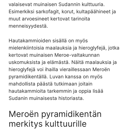
valaisevat muinaisen Sudannin kulttuuria.
Esimerkiksi sarkofagit, korut, kultapäähineet ja
muut arvoesineet kertovat tarinoita
menneisyydestä.
Hautakammioiden sisällä on myös
mielenkiintoisia maalauksia ja hieroglyfejä, jotka
kertovat muinaisen Meroe-valtakunnan
uskomuksista ja elämästä. Näitä maalauksia ja
hieroglyfejä voi ihailla vieraillessaan Meroën
pyramidikentällä. Luvan kanssa on myös
mahdollista päästä tutkimaan joitain
hautakammioita tarkemmin ja oppia lisää
Sudanin muinaisesta historiasta.
Meroën pyramidikentän
merkitys kulttuurille