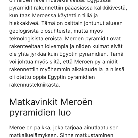
on niiden rakennustekniikassa. Egyptissä
pyramidit rakennettiin pääasiassa kalkkikivestä,
kun taas Meroessa käytettiin tiiliä ja
hiekkakiveä. Tämä on osittain johtunut alueen
geologisista olosuhteista, mutta myös
teknologisista eroista. Meroen pyramidit ovat
rakenteeltaan loivempia ja niiden kulmat eivät
ole yhtä jyrkkiä kuin Egyptin pyramidien. Tämä
voi johtua myös siitä, että Meroen pyramidit
rakennettiin myöhemmin aikakaudella ja niissä
oli otettu oppia Egyptin pyramidien
rakennustekniikasta.
Matkavinkit Meroën
pyramidien luo
Meroe on paikka, joka tarjoaa ainutlaatuisen
matkailuelämyksen. Sinne matkustaminen