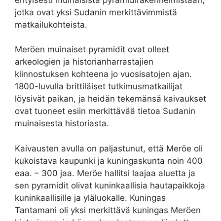
jotka ovat yksi Sudanin merkittävimmistä
matkailukohteista.
Meröen muinaiset pyramidit ovat olleet
arkeologien ja historianharrastajien
kiinnostuksen kohteena jo vuosisatojen ajan.
1800-luvulla brittiläiset tutkimusmatkailijat
löysivät paikan, ja heidän tekemänsä kaivaukset
ovat tuoneet esiin merkittävää tietoa Sudanin
muinaisesta historiasta.
Kaivausten avulla on paljastunut, että Meröe oli
kukoistava kaupunki ja kuningaskunta noin 400
eaa. – 300 jaa. Meröe hallitsi laajaa aluetta ja
sen pyramidit olivat kuninkaallisia hautapaikkoja
kuninkaallisille ja yläluokalle. Kuningas
Tantamani oli yksi merkittävä kuningas Meröen