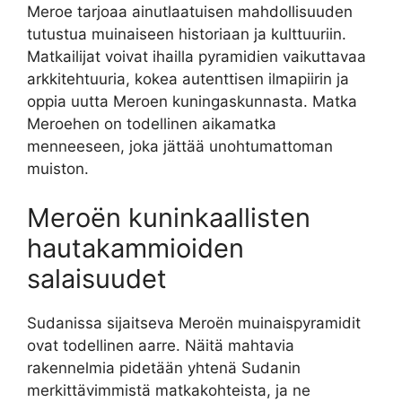
Meroe tarjoaa ainutlaatuisen mahdollisuuden
tutustua muinaiseen historiaan ja kulttuuriin.
Matkailijat voivat ihailla pyramidien vaikuttavaa
arkkitehtuuria, kokea autenttisen ilmapiirin ja
oppia uutta Meroen kuningaskunnasta. Matka
Meroehen on todellinen aikamatka
menneeseen, joka jättää unohtumattoman
muiston.
Meroën kuninkaallisten
hautakammioiden
salaisuudet
Sudanissa sijaitseva Meroën muinaispyramidit
ovat todellinen aarre. Näitä mahtavia
rakennelmia pidetään yhtenä Sudanin
merkittävimmistä matkakohteista, ja ne