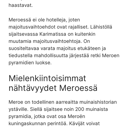
haastavat.
Meroessä ei ole hotelleja, joten
majoitusvaihtoehdot ovat rajalliset. Lähistöllä
sijaitsevassa Karimatissa on kuitenkin
muutamia majoitusvaihtoehtoja. On
suositeltavaa varata majoitus etukäteen ja
tiedustella mahdollisuutta järjestää retki Meroen
pyramidien luokse.
Mielenkiintoisimmat
nähtävyydet Meroessä
Meroe on todellinen aarreaitta muinaishistorian
ystäville. Siellä sijaitsee noin 200 muinaista
pyramidia, jotka ovat osa Meroën
kuningaskunnan perintöä. Kävijät voivat