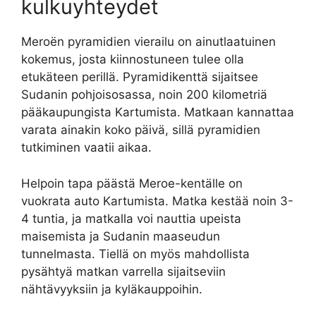
kulkuyhteydet
Meroën pyramidien vierailu on ainutlaatuinen
kokemus, josta kiinnostuneen tulee olla
etukäteen perillä. Pyramidikenttä sijaitsee
Sudanin pohjoisosassa, noin 200 kilometriä
pääkaupungista Kartumista. Matkaan kannattaa
varata ainakin koko päivä, sillä pyramidien
tutkiminen vaatii aikaa.
Helpoin tapa päästä Meroe-kentälle on
vuokrata auto Kartumista. Matka kestää noin 3-
4 tuntia, ja matkalla voi nauttia upeista
maisemista ja Sudanin maaseudun
tunnelmasta. Tiellä on myös mahdollista
pysähtyä matkan varrella sijaitseviin
nähtävyyksiin ja kyläkauppoihin.