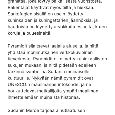
graniittia, joka löytyy paikallisesta vuoristosta.
Rakentajat käyttivät myös tiiltä ja hiekkaa.
Sarkofagien sisällä on usein löydetty
kuninkaiden ja kuningattarien jäännöksiä, ja
haudoista on löydetty arvokkaita esineitä, kuten
koruja ja puuesineitä.
Pyramidit sijaitsevat laajalla alueella, ja niitä
yhdistää monimutkainen verkkokuvioinen
tieverkosto. Pyramidit oli nimetty kuninkaallisten
sukujen mukaan, ja niitä pidetään edelleen
tärkeinä symbolina Sudanin muinaiselle
kulttuurille. Nykyään nämä pyramidit ovat
UNESCO:n maailmanperintökohde, ja ne
houkuttelevat matkailijoita ympäri maailman
ihmettelemään muinaista historiaa.
Sudanin Meröe tarjoaa ainutlaatuisen