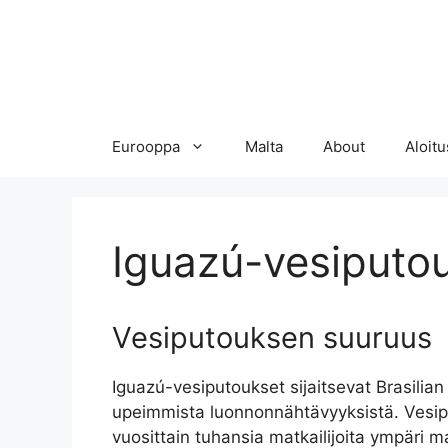
Eurooppa
Malta
About
Aloitu
Iguazú-vesiputo
Vesiputouksen suuruus
Iguazú-vesiputoukset sijaitsevat Brasilian 
upeimmista luonnonnähtävyyksistä. Vesipu
vuosittain tuhansia matkailijoita ympäri