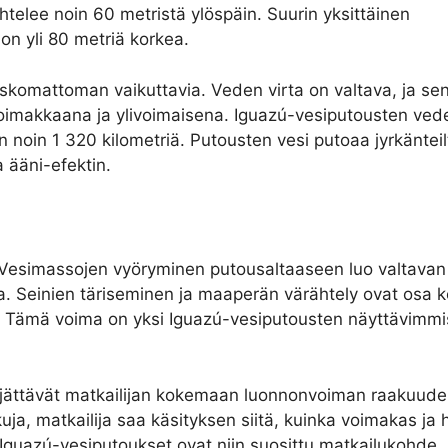
ihtelee noin 60 metristä ylöspäin. Suurin yksittäinen
 on yli 80 metriä korkea.
skomattoman vaikuttavia. Veden virta on valtava, ja se
 voimakkaana ja ylivoimaisena. Iguazú-vesiputousten ved
n noin 1 320 kilometriä. Putousten vesi putoaa jyrkänteil
 ääni-efektin.
Vesimassojen vyöryminen putousaltaaseen luo valtavan
sa. Seinien täriseminen ja maaperän värähtely ovat osa 
n. Tämä voima on yksi Iguazú-vesiputousten näyttävimmistä
jättävät matkailijan kokemaan luonnonvoiman raakuud
uja, matkailija saa käsityksen siitä, kuinka voimakas ja 
i Iguazú-vesiputoukset ovat niin suosittu matkailukohde.