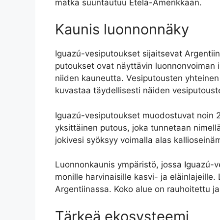
matka suuntautuu Etelä-Amerikkaan.
Kaunis luonnonnäky
Iguazú-vesiputoukset sijaitsevat Argentiin
putoukset ovat näyttävin luonnonvoiman i
niiden kauneutta. Vesiputousten yhteinen n
kuvastaa täydellisesti näiden vesiputoust
Iguazú-vesiputoukset muodostuvat noin 275 
yksittäinen putous, joka tunnetaan nimel
jokivesi syöksyy voimalla alas kalliosein
Luonnonkaunis ympäristö, jossa Iguazú-ve
monille harvinaisille kasvi- ja eläinlajeil
Argentiinassa. Koko alue on rauhoitettu ja 
Tärkeä ekosysteemi