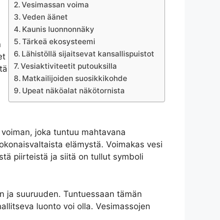
Vesimassan voima
Veden äänet
Kaunis luonnonnäky
Tärkeä ekosysteemi
n
Lähistöllä sijaitsevat kansallispuistot
et
Vesiaktiviteetit putouksilla
tä
Matkailijoiden suosikkikohde
Upeat näköalat näkötornista
 voiman, joka tuntuu mahtavana
kokonaisvaltaista elämystä. Voimakas vesi
 piirteistä ja siitä on tullut symboli
en ja suuruuden. Tuntuessaan tämän
hallitseva luonto voi olla. Vesimassojen