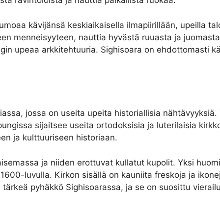
ä ravintoloista ja nauttia paikallista ruokaa.
aa kävijänsä keskiaikaisella ilmapiirillään, upeilla taloil
en menneisyyteen, nauttia hyvästä ruuasta ja juomasta, s
aupungin upeaa arkkitehtuuria. Sighisoara on ehdottomast
ssa, jossa on useita upeita historiallisia nähtävyyksiä
ngissa sijaitsee useita ortodoksisia ja luterilaisia kirkkoj
n ja kulttuuriseen historiaan.
semassa ja niiden erottuvat kullatut kupolit. Yksi huomi
00-luvulla. Kirkon sisällä on kauniita freskoja ja ikonej
tärkeä pyhäkkö Sighisoarassa, ja se on suosittu vierailu