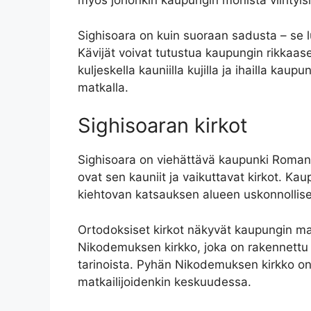
myös johonkin kaupungin monista viihtyisist
Sighisoara on kuin suoraan sadusta – se lumo
Kävijät voivat tutustua kaupungin rikkaase
kuljeskella kauniilla kujilla ja ihailla k
matkalla.
Sighisoaran kirkot
Sighisoara on viehättävä kaupunki Romania
ovat sen kauniit ja vaikuttavat kirkot. Kaupu
kiehtovan katsauksen alueen uskonnollisee
Ortodoksiset kirkot näkyvät kaupungin mai
Nikodemuksen kirkko, joka on rakennettu 16
tarinoista. Pyhän Nikodemuksen kirkko on 
matkailijoidenkin keskuudessa.