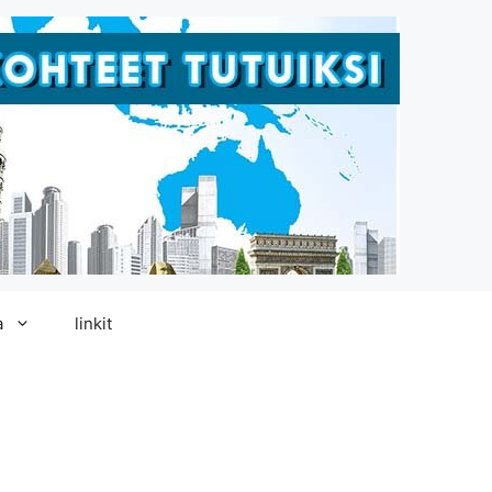
a
linkit