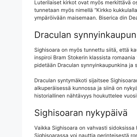
Luterilaiset kirkot ovat myös merkittävä o
tunnetaan myös nimellä ”Kirkko kukkulalla
ympäröivään maisemaan. Biserica din Dealil
Draculan synnyinkaupun
Sighisoara on myös tunnettu siitä, että kau
inspiroi Bram Stokerin klassista romaania
pidetään Draculan synnyinkaupunkina ja s
Draculan syntymäkoti sijaitsee Sighisoa
alkuperäisessä kunnossa ja siinä on nykyä
historiallinen nähtävyys houkuttelee vuosi
Sighisoaran nykypäivä
Vaikka Sighisoara on vahvasti sidoksissa 
Sighisoarassa voi nauttia perinteisestä rom