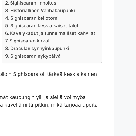
Sighisoaran linnoitus
Historiallinen Vanhakaupunki
Sighisoaran kellotorni
Sighisoaran keskiaikaiset talot
Kävelykadut ja tunnelmalliset kahvilat
Sighisoaran kirkot
Draculan synnyinkaupunki
Sighisoaran nykypäivä
lloin Sighisoara oli tärkeä keskiaikainen
ät kaupungin yli, ja siellä voi myös
a kävellä niitä pitkin, mikä tarjoaa upeita