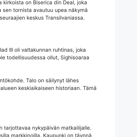
kirkoista on Biserica din Deal, joka
 ja sen tornista avautuu upea näkymä
 seuraajien keskus Transilvaniassa.
ad III oli valtakunnan ruhtinas, joka
le todellisuudessa ollut, Sighisoaraa
tökohde. Talo on säilynyt lähes
 alueen keskiaikaiseen historiaan. Tämä
 tarjottavaa nykypäivän matkailijalle.
isilla markkinoilla. Kaupunki on täynnä