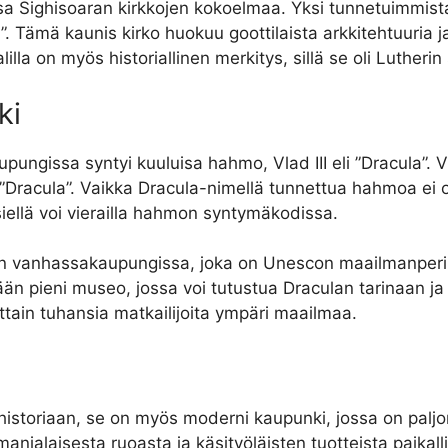
sa Sighisoaran kirkkojen kokoelmaa. Yksi tunnetuimmista 
”. Tämä kaunis kirko huokuu goottilaista arkkitehtuuria
la on myös historiallinen merkitys, sillä se oli Lutherin
ki
pungissa syntyi kuuluisa hahmo, Vlad III eli ”Dracula”. Vl
 ”Dracula”. Vaikka Dracula-nimellä tunnettua hahmoa ei o
iellä voi vierailla hahmon syntymäkodissa.
ran vanhassakaupungissa, joka on Unescon maailmanperin
än pieni museo, jossa voi tutustua Draculan tarinaan ja
ttain tuhansia matkailijoita ympäri maailmaa.
historiaan, se on myös moderni kaupunki, jossa on paljon
anialaisesta ruoasta ja käsityöläisten tuotteista paikall