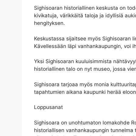
Sighisoaran historiallinen keskusta on tod
kivikatuja, värikkäitä taloja ja idyllisiä a
hengityksen.
Keskustassa sijaitsee myös Sighisoaran lin
Kävellessään läpi vanhankaupungin, voi ihas
Yksi Sighisoaran kuuluisimmista nähtävyy
historiallinen talo on nyt museo, jossa vi
Sighisoara tarjoaa myös monia kulttuurita
tapahtumien aikana kaupunki herää eloon, ja
Loppusanat
Sighisoara on unohtumaton lomakohde Roma
historiallisen vanhankaupungin tunnelma t