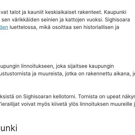
vat talot ja kauniit keskiaikaiset rakenteet. Kaupunki
en värikkäiden seinien ja kattojen vuoksi. Sighisoara
den
luettelossa, mikä osoittaa sen historiallisen ja
kaupungin linnoitukseen, joka sijaitsee kaupungin
ustustornista ja muureista, jotka on rakennettu aikana, jo
sistä on Sighisoaran kellotorni. Tornista on upeat näkym
railijat voivat myös kiivetä ylös linnoituksen muureille j
punki