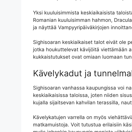
Yksi kuuluisimmista keskiaikaisista talois
Romanian kuuluisimman hahmon, Draculan, 
ja näyttää Vampyyripäiväkirjojen innoittane
Sighisoaran keskiaikaiset talot eivät ole p
jotka houkuttelevat kävijöitä viettämään a
kukkaistutukset ovat omiaan luomaan tunne
Kävelykadut ja tunnelmall
Sighisoaran vanhassa kaupungissa voi nautt
keskiaikaisissa taloissa, joten niiden sisu
kujalla sijaitsevan kahvilan terassilla, na
Kävelykatujen varrella on myös viehättäviä pu
matkamuistoja. Voit tutustua erilaisiin kä