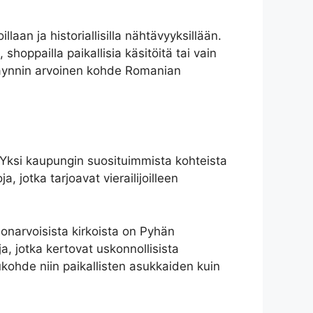
laan ja historiallisilla nähtävyyksillään.
hoppailla paikallisia käsitöitä tai vain
i käynnin arvoinen kohde Romanian
. Yksi kaupungin suosituimmista kohteista
a, jotka tarjoavat vierailijoilleen
onarvoisista kirkoista on Pyhän
a, jotka kertovat uskonnollisista
kohde niin paikallisten asukkaiden kuin