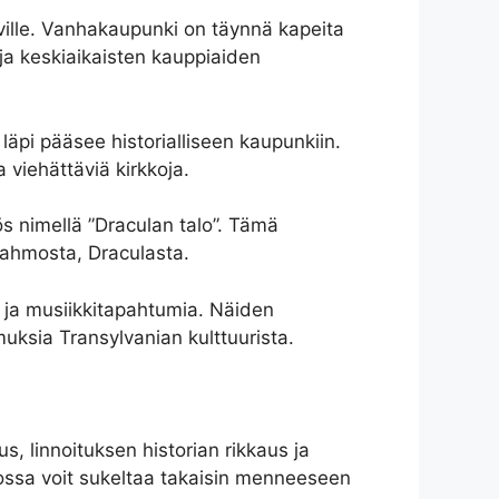
äville. Vanhakaupunki on täynnä kapeita
en ja keskiaikaisten kauppiaiden
läpi pääsee historialliseen kaupunkiin.
a viehättäviä kirkkoja.
s nimellä ”Draculan talo”. Tämä
 hahmosta, Draculasta.
a ja musiikkitapahtumia. Näiden
emuksia Transylvanian kulttuurista.
 linnoituksen historian rikkaus ja
jossa voit sukeltaa takaisin menneeseen