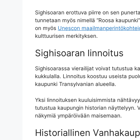
Sighisoaran erottuva piirre on sen punerta
tunnetaan myös nimellä ”Roosa kaupunki” s
on myös
Unescon maailmanperintökohtei
kulttuurisen merkityksen.
Sighisoaran linnoitus
Sighisoarassa vierailijat voivat tutustua 
kukkulalla. Linnoitus koostuu useista puol
kaupunki Transylvanian alueella.
Yksi linnoituksen kuuluisimmista nähtävyyk
tutustua kaupungin historian näyttelyyn. Vie
näkymiä ympäröivään maisemaan.
Historiallinen Vanhakau