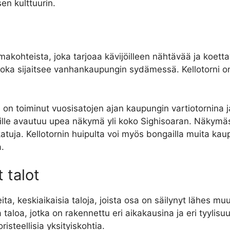
en kulttuurin.
akohteista, joka tarjoaa kävijöilleen nähtävää ja koet
 joka sijaitsee vanhankaupungin sydämessä. Kellotorni o
 on toiminut vuosisatojen ajan kaupungin vartiotornina ja 
peäjille avautuu upea näkymä yli koko Sighisoaran. Näkym
a katuja. Kellotornin huipulta voi myös bongailla muita k
a.
 talot
a, keskiaikaisia taloja, joista osa on säilynyt lähes m
a taloa, jotka on rakennettu eri aikakausina ja eri tyyli
oristeellisia yksityiskohtia.