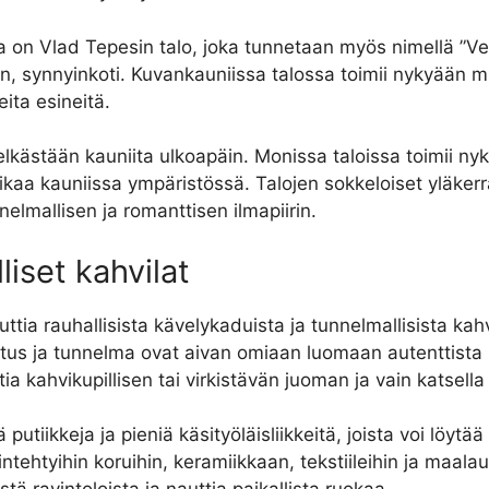
ta on Vlad Tepesin talo, joka tunnetaan myös nimellä ”Ve
synnyinkoti. Kuvankauniissa talossa toimii nykyään mus
ita esineitä.
elkästään kauniita ulkoapäin. Monissa taloissa toimii nyky
ikaa kauniissa ympäristössä. Talojen sokkeloiset yläkerr
lmallisen ja romanttisen ilmapiirin.
iset kahvilat
ia rauhallisista kävelykaduista ja tunnelmallisista kahvi
stus ja tunnelma ovat aivan omiaan luomaan autenttista ke
uttia kahvikupillisen tai virkistävän juoman ja vain katsel
tiikkeja ja pieniä käsityöläisliikkeitä, joista voi löytää p
sintehtyihin koruihin, keramiikkaan, tekstiileihin ja maal