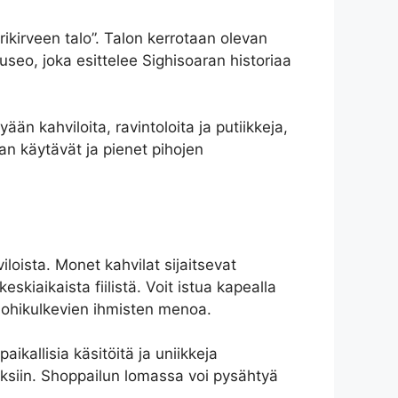
rikirveen talo”. Talon kerrotaan olevan
eo, joka esittelee Sighisoaran historiaa
ään kahviloita, ravintoloita ja putiikkeja,
an käytävät ja pienet pihojen
loista. Monet kahvilat sijaitsevat
skiaikaista fiilistä. Voit istua kapealla
la ohikulkevien ihmisten menoa.
aikallisia käsitöitä ja uniikkeja
auksiin. Shoppailun lomassa voi pysähtyä