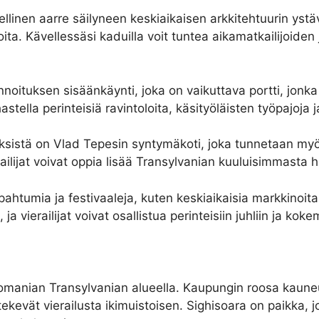
ellinen aarre säilyneen keskiaikaisen arkkitehtuurin yst
ukioita. Kävellessäsi kaduilla voit tuntea aikamatkailijoid
noituksen sisäänkäynti, joka on vaikuttava portti, jonka 
tella perinteisiä ravintoloita, käsityöläisten työpajoja j
ksistä on Vlad Tepesin syntymäkoti, joka tunnetaan myö
erailijat voivat oppia lisää Transylvanian kuuluisimmasta
pahtumia ja festivaaleja, kuten keskiaikaisia markkinoit
 vierailijat voivat osallistua perinteisiin juhliin ja kok
nian Transylvanian alueella. Kaupungin roosa kauneus,
ekevät vierailusta ikimuistoisen. Sighisoara on paikka, 