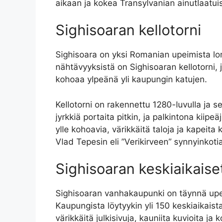
aikaan ja kokea Transylvanian ainutlaatuis
Sighisoaran kellotorni
Sighisoara on yksi Romanian upeimista lom
nähtävyyksistä on Sighisoaran kellotorni,
kohoaa ylpeänä yli kaupungin katujen.
Kellotorni on rakennettu 1280-luvulla ja se
jyrkkiä portaita pitkin, ja palkintona kii
ylle kohoavia, värikkäitä taloja ja kapeit
Vlad Tepesin eli ”Verikirveen” synnyinkoti
Sighisoaran keskiaikaiset
Sighisoaran vanhakaupunki on täynnä upeit
Kaupungista löytyykin yli 150 keskiaikaist
värikkäitä julkisivuja, kauniita kuvioita ja k