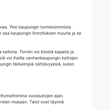
tavaa. Yksi kaupungin tunnetuimmista
n osa kaupungin linnoituksen muuria ja se
kellona. Torniin voi kiivetä kapeita ja
ästä voi ihailla vanhankaupungin kattojen
aupungin tärkeimpiä nähtävyyksiä, kuten
uuttumattomina vuosisatojen ajan.
suuntien mukaan. Talot ovat täynnä