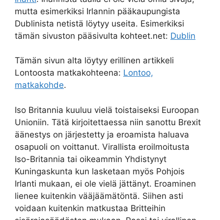
mutta esimerkiksi Irlannin pääkaupungista
Dublinista netistä löytyy useita. Esimerkiksi
tämän sivuston pääsivulta kohteet.net:
Dublin
Tämän sivun alta löytyy erillinen artikkeli
Lontoosta matkakohteena:
Lontoo,
matkakohde
.
Iso Britannia kuuluu vielä toistaiseksi Euroopan
Unioniin. Tätä kirjoitettaessa niin sanottu Brexit
äänestys on järjestetty ja eroamista haluava
osapuoli on voittanut. Virallista eroilmoitusta
Iso-Britannia tai oikeammin Yhdistynyt
Kuningaskunta kun lasketaan myös Pohjois
Irlanti mukaan, ei ole vielä jättänyt. Eroaminen
lienee kuitenkin vääjäämätöntä. Siihen asti
voidaan kuitenkin matkustaa Britteihin