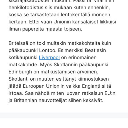
sisärajasäädösten mukaan. Passi tai virallinen
henkilötodistus siis mukaan kuten ennenkin,
koska se tarkastetaan lentokentällä moneen
kertaan. Ettei vaan Unionin kansalaiset liikkuisi
ilman papereita maasta toiseen.
Briteissä on toki muitakin matkakohteita kuin
pääkaupunki Lontoo. Esimerkiksi Beatlesin
kotikaupunki
Liverpool
on erinomainen
matkakohde. Myös Skotlannin pääkaupunki
Edinburgh on matkustamisen arvoinen.
Skotlanti on muuten esittänyt kiinnostuksen
jäädä Euroopan Unioniin vaikka Englanti siitä
irtoaa. Saa nähdä miten luovan ratkaisun EU:n
ja Britannian neuvottelijat siihen keksivät.