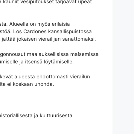
 kauniit vesiputoukset tarjoavat upeat
a. Alueella on myös erilaisia
mistöä. Los Cardones kansallispuistossa
 jättää jokaisen vierailijan sanattomaksi.
ingonnousut maalauksellisissa maisemissa
iselle ja itsensä löytämiselle.
ekevät alueesta ehdottomasti vierailun
oita ei koskaan unohda.
toriallisesta ja kulttuurisesta