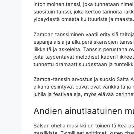
intohimoinen tanssi, joka tunnetaan nime
suosituin tanssi, joka kertoo tarinoita ra
ylpeydestä omasta kulttuurista ja maasta
Zamban tanssiminen vaatii erityisiä taitoj
espanjalaisia ja alkuperäiskansojen tanssip
liikkeitä ja askeleita. Tanssin perustana 
joita täydentävät melodiset käden liikkee
tunnettu dramaattisuudestaan ja tunteikka
Zamba-tanssin arvostus ja suosio Salta An
aikana esiintyvät puvut ovat värikkäitä ja 
juhlia ja festivaaleja, myös elävää perinne
Andien ainutlaatuinen mu
Salsan ohella musiikki on toinen tärkeä os
musiikista. Tyypilliset soittimet, kuten 