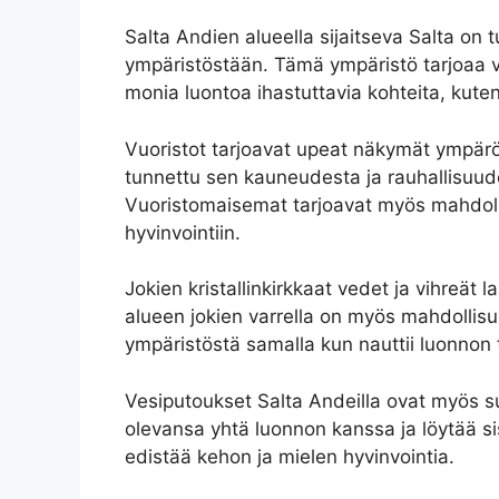
Salta Andien alueella sijaitseva Salta on
ympäristöstään. Tämä ympäristö tarjoaa vi
monia luontoa ihastuttavia kohteita, kuten 
Vuoristot tarjoavat upeat näkymät ympäröi
tunnettu sen kauneudesta ja rauhallisuud
Vuoristomaisemat tarjoavat myös mahdollis
hyvinvointiin.
Jokien kristallinkirkkaat vedet ja vihreät 
alueen jokien varrella on myös mahdollisuu
ympäristöstä samalla kun nauttii luonnon t
Vesiputoukset Salta Andeilla ovat myös su
olevansa yhtä luonnon kanssa ja löytää s
edistää kehon ja mielen hyvinvointia.