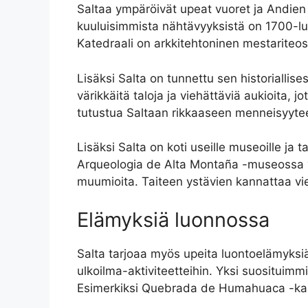
Saltaa ympäröivät upeat vuoret ja Andien
kuuluisimmista nähtävyyksistä on 1700-luv
Katedraali on arkkitehtoninen mestariteos, 
Lisäksi Salta on tunnettu sen historialli
värikkäitä taloja ja viehättäviä aukioita, jo
tutustua Saltaan rikkaaseen menneisyytee
Lisäksi Salta on koti useille museoille ja t
Arqueologia de Alta Montaña -museossa voi 
muumioita. Taiteen ystävien kannattaa vi
Elämyksiä luonnossa
Salta tarjoaa myös upeita luontoelämyksi
ulkoilma-aktiviteetteihin. Yksi suosituimmis
Esimerkiksi Quebrada de Humahuaca -kanyo