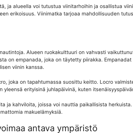
, ja alueella voi tutustua viinitarhoihin ja osallistua viin
een erikoisuus. Viinimatka tarjoaa mahdollisuuden tutust
 nautintoja. Alueen ruokakulttuuri on vahvasti vaikuttunut
ista on empanada, joka on täytetty piirakka. Empanadat tä
lisen viinin kanssa.
cro, joka on tapahtumassa suosittu keitto. Locro valmist
aan yleensä erityisinä juhlapäivinä, kuten itsenäisyyspäivä
ita ja kahviloita, joissa voi nauttia paikallisista herkuist
htumattomia makuelämyksiä.
 voimaa antava ympäristö