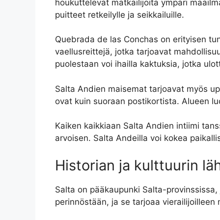
houkuttelevat matkailijoita ympäri maailm
puitteet retkeilylle ja seikkailuille.
Quebrada de las Conchas on erityisen tunn
vaellusreittejä, jotka tarjoavat mahdollis
puolestaan voi ihailla kaktuksia, jotka ulo
Salta Andien maisemat tarjoavat myös up
ovat kuin suoraan postikortista. Alueen lu
Kaiken kaikkiaan Salta Andien intiimi tan
arvoisen. Salta Andeilla voi kokea paikal
Historian ja kulttuurin l
Salta on pääkaupunki Salta-provinssissa, j
perinnöstään, ja se tarjoaa vierailijoilleen