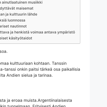
 ainutlaatuinen musiikki
dyttävät maisemat
ian ja kulttuurin lähde
ksiä luonnossa
ariset nautinnot
ttava ja henkistä voimaa antava ympäristö
eiset käsityötaidot
soa.
 omaa kulttuuriaan kohtaan. Tanssin
a-tanssi onkin paitsi tärkeä osa paikallisia
lta Andien sielua ja tarinaa.
ista ja eroaa muista.Argentiinalaisesta
kin tunnelmaan. Erityisesti Andien