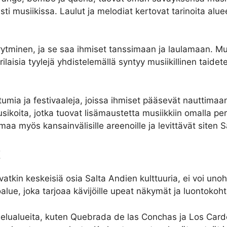
i musiikissa. Laulut ja melodiat kertovat tarinoita alue
rytminen, ja se saa ihmiset tanssimaan ja laulamaan. Mus
laisia tyylejä yhdistelemällä syntyy musiikillinen taidete
htumia ja festivaaleja, joissa ihmiset pääsevät nauttima
sikoita, jotka tuovat lisämaustetta musiikkiin omalla perso
a myös kansainvälisille areenoille ja levittävät siten S
t
atkin keskeisiä osia Salta Andien kulttuuria, ei voi un
alue, joka tarjoaa kävijöille upeat näkymät ja luontokoht
uojelualueita, kuten Quebrada de las Conchas ja Los Car