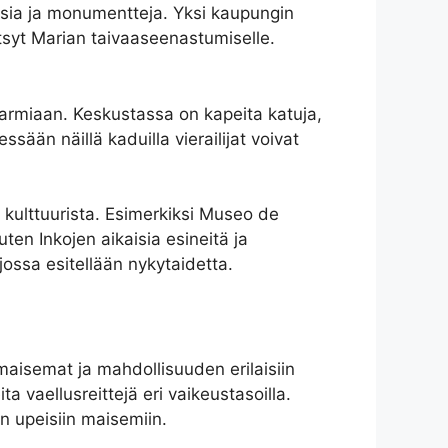
ksia ja monumentteja. Yksi kaupungin
tsyt Marian taivaaseenastumiselle.
harmiaan. Keskustassa on kapeita katuja,
essään näillä kaduilla vierailijat voivat
 ja kulttuurista. Esimerkiksi Museo de
ten Inkojen aikaisia esineitä ja
ssa esitellään nykytaidetta.
aisemat ja mahdollisuuden erilaisiin
ta vaellusreittejä eri vaikeustasoilla.
n upeisiin maisemiin.