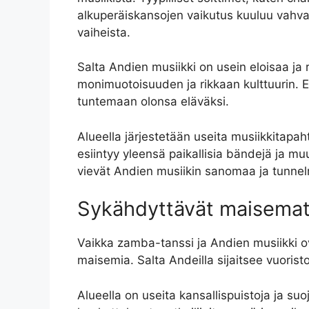
alkuperäiskansojen vaikutus kuuluu vahvast
vaiheista.
Salta Andien musiikki on usein eloisaa ja 
monimuotoisuuden ja rikkaan kulttuurin. Eri
tuntemaan olonsa eläväksi.
Alueella järjestetään useita musiikkitapa
esiintyy yleensä paikallisia bändejä ja muu
vievät Andien musiikin sanomaa ja tunnelma
Sykähdyttävät maisema
Vaikka zamba-tanssi ja Andien musiikki ov
maisemia. Salta Andeilla sijaitsee vuoristo
Alueella on useita kansallispuistoja ja s