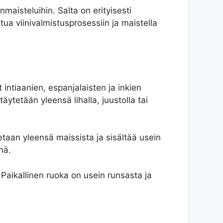
inmaisteluihin. Salta on erityisesti
ua viinivalmistusprosessiin ja maistella
 intiaanien, espanjalaisten ja inkien
ytetään yleensä lihalla, juustolla tai
etaan yleensä maissista ja sisältää usein
nä.
a. Paikallinen ruoka on usein runsasta ja