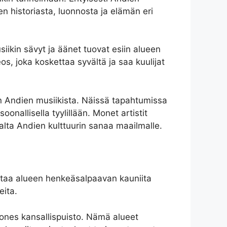
en historiasta, luonnosta ja elämän eri
iikin sävyt ja äänet tuovat esiin alueen
os, joka koskettaa syvältä ja saa kuulijat
an Andien musiikista. Näissä tapahtumissa
onallisella tyylillään. Monet artistit
alta Andien kulttuurin sanaa maailmalle.
ohtaa alueen henkeäsalpaavan kauniita
eita.
dones kansallispuisto. Nämä alueet