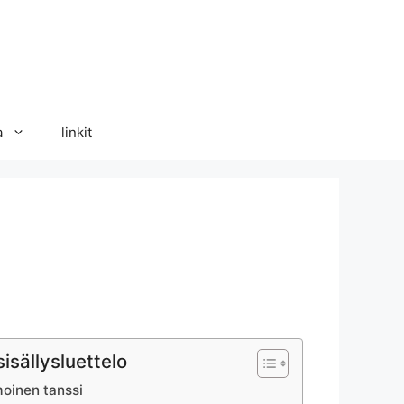
a
linkit
sisällysluettelo
moinen tanssi