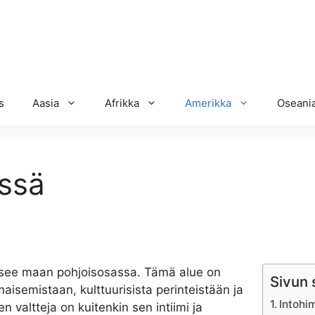
s
Aasia
Afrikka
Amerikka
Oseani
issä
itsee maan pohjoisosassa. Tämä alue on
Sivun 
aisemistaan, kulttuurisista perinteistään ja
Intohi
n valtteja on kuitenkin sen intiimi ja