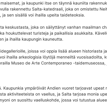
 maisemat, ja kaupunki itse on täynnä kauniita rakennu
ulla rakennettu Salta-katedraali, joka on omistettu Nei
ja sen sisällä voi ihailla upeita taideteoksia.
sesta keskustasta, joka on säilyttänyt vanhan maailman c
tka houkuttelevat turisteja ja paikallisia asukkaita. Kävell
n ja ihailla kaupungin kauneutta.
aidegallerioille, joissa voi oppia lisää alueen historiasta
ihailla arkeologisia löytöjä menneiltä vuosisadoilta, ku
erailla Museo de Arte Contemporaneo -taidemuseossa, jo
ä. Kaupunkia ympäröivät Andien vuoret tarjoavat upeat m
ta aktiviteeteista on vaellus, ja Salta tarjoaa monia upei
ni on suosittu vaelluskohde, jossa voi tutustua aluee