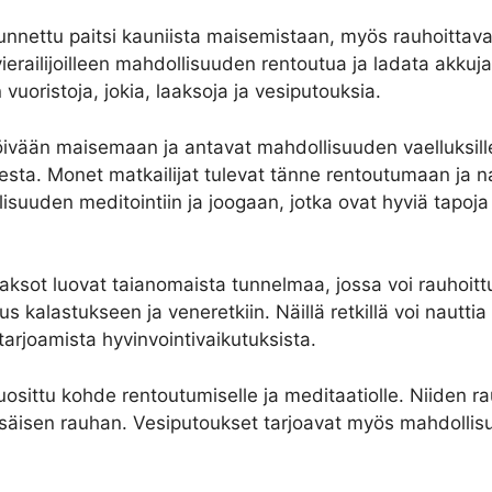
 tunnettu paitsi kauniista maisemistaan, myös rauhoittav
erailijoilleen mahdollisuuden rentoutua ja ladata akkuja
vuoristoja, jokia, laaksoja ja vesiputouksia.
vään maisemaan ja antavat mahdollisuuden vaelluksille j
esta. Monet matkailijat tulevat tänne rentoutumaan ja 
uuden meditointiin ja joogaan, jotka ovat hyviä tapoja
laaksot luovat taianomaista tunnelmaa, jossa voi rauhoitt
s kalastukseen ja veneretkiin. Näillä retkillä voi nauttia
arjoamista hyvinvointivaikutuksista.
osittu kohde rentoutumiselle ja meditaatiolle. Niiden ra
isäisen rauhan. Vesiputoukset tarjoavat myös mahdollis