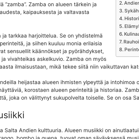
Andien
llä ”zamba”. Zamba on alueen tärkein ja
Sykäh
kkaudesta, kaipauksesta ja valtavasta
Histor
.
Elämy
Kulina
a ja tarkkaa harjoittelua. Se on yhdistelmä
Rauhoi
erinteitä, ja siihen kuuluu monia erilaisia
Perint
ovat sensuellit käännökset ja pyörähdykset,
t ja vivahteikas askelkuvio. Zamba on myös
asta ilmaisustaan, mikä tekee siitä niin vaikuttavan kat
deilla heijastaa alueen ihmisten ylpeyttä ja intohimoa
näyttäviä, korostaen alueen perinteitä ja historiaa. Zamb
ttä, joka on välittynyt sukupolvelta toiselle. Se on osa Sa
siikki
a Salta Andien kulttuuria. Alueen musiikki on ainutlaatu
charango, bombo ja quena, tuovat oman säväyksensä musii