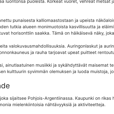
aa luontonsa puolesta. Korkeat vuoret, vehreät metsät ja
ettu punaisesta kalliomaastostaan ja upeista näköaloist
uuden tutkia alueen monimuotoista kasvillisuutta ja eläi
ttuvat horisonttiin saakka. Tämä on häikäisevä näky, joka
eita valokuvausmahdollisuuksia. Auringonlaskut ja aur
onnonkauneus ja rauha tarjoavat upeat puitteet rentoutum
ssi, ainutlaatuinen musiikki ja sykähdyttävät maisemat t
lisen kulttuurin syvimmän olemuksen ja luoda muistoja, j
ähde
oka sijaitsee Pohjois-Argentiinassa. Kaupunki on rikas his
 monia mielenkiintoisia nähtävyyksiä ja aktiviteetteja.