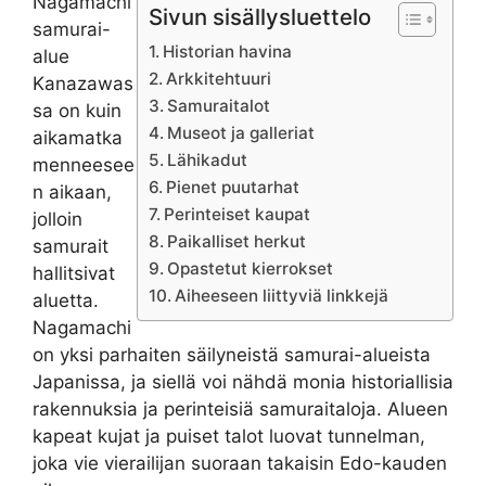
Nagamachi
Sivun sisällysluettelo
samurai-
Historian havina
alue
Arkkitehtuuri
Kanazawas
Samuraitalot
sa on kuin
Museot ja galleriat
aikamatka
Lähikadut
menneesee
Pienet puutarhat
n aikaan,
Perinteiset kaupat
jolloin
Paikalliset herkut
samurait
Opastetut kierrokset
hallitsivat
Aiheeseen liittyviä linkkejä
aluetta.
Nagamachi
on yksi parhaiten säilyneistä samurai-alueista
Japanissa, ja siellä voi nähdä monia historiallisia
rakennuksia ja perinteisiä samuraitaloja. Alueen
kapeat kujat ja puiset talot luovat tunnelman,
joka vie vierailijan suoraan takaisin Edo-kauden