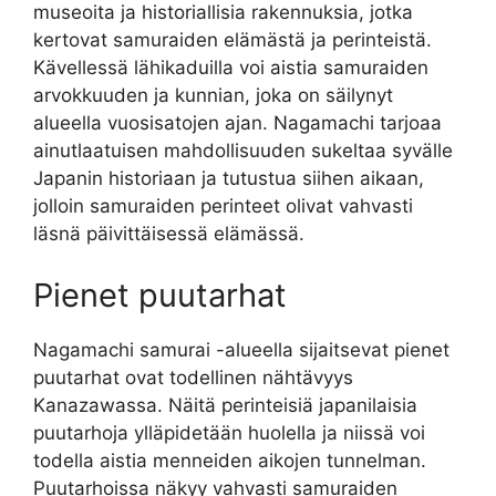
museoita ja historiallisia rakennuksia, jotka
kertovat samuraiden elämästä ja perinteistä.
Kävellessä lähikaduilla voi aistia samuraiden
arvokkuuden ja kunnian, joka on säilynyt
alueella vuosisatojen ajan. Nagamachi tarjoaa
ainutlaatuisen mahdollisuuden sukeltaa syvälle
Japanin historiaan ja tutustua siihen aikaan,
jolloin samuraiden perinteet olivat vahvasti
läsnä päivittäisessä elämässä.
Pienet puutarhat
Nagamachi samurai -alueella sijaitsevat pienet
puutarhat ovat todellinen nähtävyys
Kanazawassa. Näitä perinteisiä japanilaisia
puutarhoja ylläpidetään huolella ja niissä voi
todella aistia menneiden aikojen tunnelman.
Puutarhoissa näkyy vahvasti samuraiden