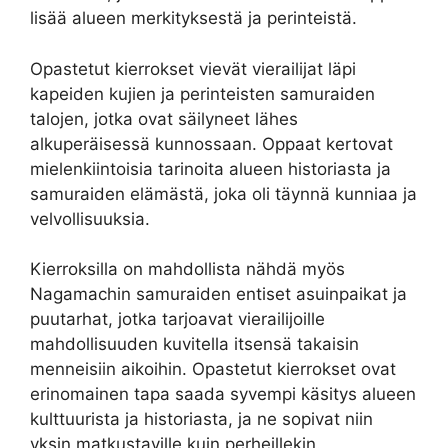
lisää alueen merkityksestä ja perinteistä.
Opastetut kierrokset vievät vierailijat läpi
kapeiden kujien ja perinteisten samuraiden
talojen, jotka ovat säilyneet lähes
alkuperäisessä kunnossaan. Oppaat kertovat
mielenkiintoisia tarinoita alueen historiasta ja
samuraiden elämästä, joka oli täynnä kunniaa ja
velvollisuuksia.
Kierroksilla on mahdollista nähdä myös
Nagamachin samuraiden entiset asuinpaikat ja
puutarhat, jotka tarjoavat vierailijoille
mahdollisuuden kuvitella itsensä takaisin
menneisiin aikoihin. Opastetut kierrokset ovat
erinomainen tapa saada syvempi käsitys alueen
kulttuurista ja historiasta, ja ne sopivat niin
yksin matkustaville kuin perheillekin.