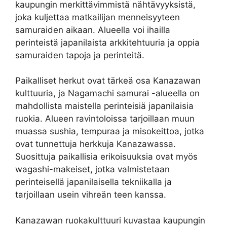
kaupungin merkittävimmistä nähtävyyksistä,
joka kuljettaa matkailijan menneisyyteen
samuraiden aikaan. Alueella voi ihailla
perinteistä japanilaista arkkitehtuuria ja oppia
samuraiden tapoja ja perinteitä.
Paikalliset herkut ovat tärkeä osa Kanazawan
kulttuuria, ja Nagamachi samurai -alueella on
mahdollista maistella perinteisiä japanilaisia
ruokia. Alueen ravintoloissa tarjoillaan muun
muassa sushia, tempuraa ja misokeittoa, jotka
ovat tunnettuja herkkuja Kanazawassa.
Suosittuja paikallisia erikoisuuksia ovat myös
wagashi-makeiset, jotka valmistetaan
perinteisellä japanilaisella tekniikalla ja
tarjoillaan usein vihreän teen kanssa.
Kanazawan ruokakulttuuri kuvastaa kaupungin