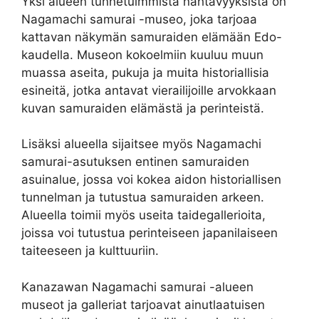
Yksi alueen tunnetuimmista nähtävyyksistä on
Nagamachi samurai -museo, joka tarjoaa
kattavan näkymän samuraiden elämään Edo-
kaudella. Museon kokoelmiin kuuluu muun
muassa aseita, pukuja ja muita historiallisia
esineitä, jotka antavat vierailijoille arvokkaan
kuvan samuraiden elämästä ja perinteistä.
Lisäksi alueella sijaitsee myös Nagamachi
samurai-asutuksen entinen samuraiden
asuinalue, jossa voi kokea aidon historiallisen
tunnelman ja tutustua samuraiden arkeen.
Alueella toimii myös useita taidegallerioita,
joissa voi tutustua perinteiseen japanilaiseen
taiteeseen ja kulttuuriin.
Kanazawan Nagamachi samurai -alueen
museot ja galleriat tarjoavat ainutlaatuisen