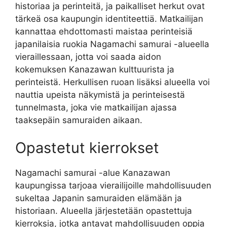
historiaa ja perinteitä, ja paikalliset herkut ovat
tärkeä osa kaupungin identiteettiä. Matkailijan
kannattaa ehdottomasti maistaa perinteisiä
japanilaisia ruokia Nagamachi samurai -alueella
vieraillessaan, jotta voi saada aidon
kokemuksen Kanazawan kulttuurista ja
perinteistä. Herkullisen ruoan lisäksi alueella voi
nauttia upeista näkymistä ja perinteisestä
tunnelmasta, joka vie matkailijan ajassa
taaksepäin samuraiden aikaan.
Opastetut kierrokset
Nagamachi samurai -alue Kanazawan
kaupungissa tarjoaa vierailijoille mahdollisuuden
sukeltaa Japanin samuraiden elämään ja
historiaan. Alueella järjestetään opastettuja
kierroksia, jotka antavat mahdollisuuden oppia