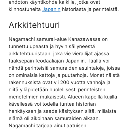
ehdoton käyntikohde kaikille, jotka ovat
kiinnostuneita
Japanin
historiasta ja perinteistä.
Arkkitehtuuri
Nagamachi samurai-alue Kanazawassa on
tunnettu upeasta ja hyvin säilyneestä
arkkitehtuuristaan, joka vie vierailijat ajassa
taaksepäin feodaaliajan Japaniin. Täällä voi
nähdä perinteisiä samuraiden asuintaloja, joissa
on ominaisia kattoja ja puutarhoja. Monet näistä
rakennuksista ovat yli 200 vuotta vanhoja ja
niitä ylläpidetään huolellisesti perinteisten
menetelmien mukaisesti. Alueen kapeilla kujilla
kävellessä voi todella tuntea historian
henkäyksen ja saada käsityksen siitä, millaista
elämä oli aikoinaan samuraiden aikaan.
Nagamachi tarjoaa ainutlaatuisen