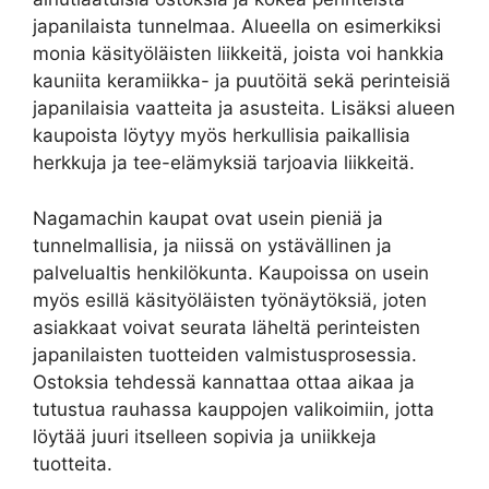
japanilaista tunnelmaa. Alueella on esimerkiksi
monia käsityöläisten liikkeitä, joista voi hankkia
kauniita keramiikka- ja puutöitä sekä perinteisiä
japanilaisia vaatteita ja asusteita. Lisäksi alueen
kaupoista löytyy myös herkullisia paikallisia
herkkuja ja tee-elämyksiä tarjoavia liikkeitä.
Nagamachin kaupat ovat usein pieniä ja
tunnelmallisia, ja niissä on ystävällinen ja
palvelualtis henkilökunta. Kaupoissa on usein
myös esillä käsityöläisten työnäytöksiä, joten
asiakkaat voivat seurata läheltä perinteisten
japanilaisten tuotteiden valmistusprosessia.
Ostoksia tehdessä kannattaa ottaa aikaa ja
tutustua rauhassa kauppojen valikoimiin, jotta
löytää juuri itselleen sopivia ja uniikkeja
tuotteita.