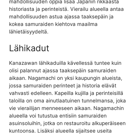
mahdollisuuden oppia lisää Japanin rikkaasta
historiasta ja perinteistä. Vierailu alueella antaa
mahdollisuuden astua ajassa taaksepäin ja
kokea samuraiden kiehtova maailma
lähietäisyydeltä.
Lähikadut
Kanazawan lähikaduilla kävellessä tuntee kuin
olisi palannut ajassa taaksepäin samuraiden
aikaan. Nagamachi on yksi kaupungin alueista,
jossa samuraiden perinteet ja historia elävät
vahvasti edelleen. Kapeilla kujilla ja perinteisillä
taloilla on oma ainutlaatuinen tunnelmansa, joka
vie vierailijan menneeseen aikaan. Nagamachin
alueella voi tutustua entisiin samuraiden
asuinsoluihin, jotka on restauroitu alkuperäiseen
kuntoonsa. Lisäksi alueella sijaitsee useita