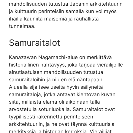
mahdollisuuden tutustua Japanin arkkitehtuurin
ja kulttuurin perinteisiin samalla kun voi myös
ihailla kauniita maisemia ja rauhallista
tunnelmaa.
Samuraitalot
Kanazawan Nagamachi-alue on merkittävä
historiallinen nähtävyys, joka tarjoaa vierailijoille
ainutlaatuisen mahdollisuuden tutustua
samuraitaloihin ja niiden elämäntapaan.
Alueella sijaitsee useita hyvin säilyneitä
samuraitaloja, jotka antavat kiehtovan kuvan
siitä, millaista elämä oli aikoinaan tällä
arvostetulla soturiluokalla. Samuraitalot ovat
tyypillisesti rakennettu perinteiseen
arkkitehtuuriin, ja ne ovat täynnä kulttuurisia
merkityksiä ja historian kerroksia. Vierailijat