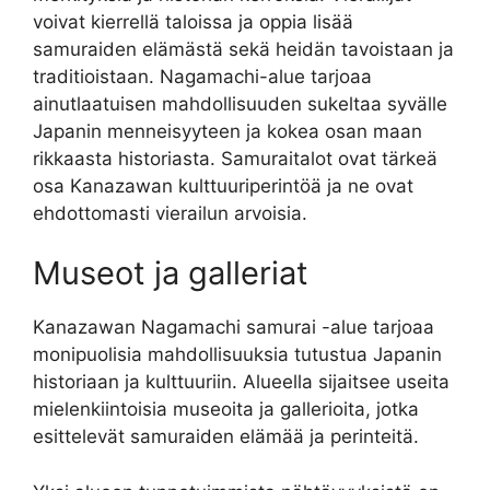
voivat kierrellä taloissa ja oppia lisää
samuraiden elämästä sekä heidän tavoistaan ja
traditioistaan. Nagamachi-alue tarjoaa
ainutlaatuisen mahdollisuuden sukeltaa syvälle
Japanin menneisyyteen ja kokea osan maan
rikkaasta historiasta. Samuraitalot ovat tärkeä
osa Kanazawan kulttuuriperintöä ja ne ovat
ehdottomasti vierailun arvoisia.
Museot ja galleriat
Kanazawan Nagamachi samurai -alue tarjoaa
monipuolisia mahdollisuuksia tutustua Japanin
historiaan ja kulttuuriin. Alueella sijaitsee useita
mielenkiintoisia museoita ja gallerioita, jotka
esittelevät samuraiden elämää ja perinteitä.