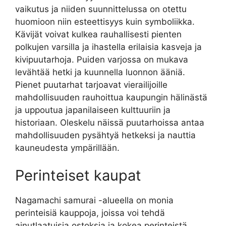
vaikutus ja niiden suunnittelussa on otettu
huomioon niin esteettisyys kuin symboliikka.
Kävijät voivat kulkea rauhallisesti pienten
polkujen varsilla ja ihastella erilaisia kasveja ja
kivipuutarhoja. Puiden varjossa on mukava
levähtää hetki ja kuunnella luonnon ääniä.
Pienet puutarhat tarjoavat vierailijoille
mahdollisuuden rauhoittua kaupungin hälinästä
ja uppoutua japanilaiseen kulttuuriin ja
historiaan. Oleskelu näissä puutarhoissa antaa
mahdollisuuden pysähtyä hetkeksi ja nauttia
kauneudesta ympärillään.
Perinteiset kaupat
Nagamachi samurai -alueella on monia
perinteisiä kauppoja, joissa voi tehdä
ainutlaatuisia ostoksia ja kokea perinteistä