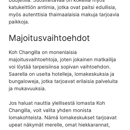
budjetilla. Suositeltavaa on kokeilla myös
katukeittiön antimia, jotka ovat paitsi edullisia,
myös autenttisia thaimaalaisia ​​makuja tarjoavia
paikkoja.
Majoitusvaihtoehdot
Koh Changilla on monenlaisia
majoitusvaihtoehtoja, joten jokainen matkailija
voi löytää tarpeisiinsa sopivan vaihtoehdon.
Saarella on useita hotelleja, lomakeskuksia ja
bungaloweja, jotka tarjoavat erilaisia ​​palveluita
ja mukavuuksia.
Jos haluat nauttia ylellisestä lomasta Koh
Changilla, voit valita yhden monista
lomakohteista. Nämä lomakeskukset tarjoavat
upeat näkymät merelle, omat hiekkarannat,