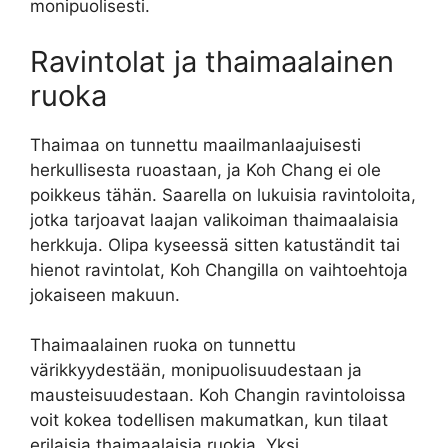
monipuolisesti.
Ravintolat ja thaimaalainen
ruoka
Thaimaa on tunnettu maailmanlaajuisesti
herkullisesta ruoastaan, ja Koh Chang ei ole
poikkeus tähän. Saarella on lukuisia ravintoloita,
jotka tarjoavat laajan valikoiman thaimaalaisia ​​
herkkuja. Olipa kyseessä sitten katuständit tai
hienot ravintolat, Koh Changilla on vaihtoehtoja
jokaiseen makuun.
Thaimaalainen ruoka on tunnettu
värikkyydestään, monipuolisuudestaan ​​ja
mausteisuudestaan. Koh Changin ravintoloissa
voit kokea todellisen makumatkan, kun tilaat
erilaisia ​​thaimaalaisia ​​ruokia. Yksi