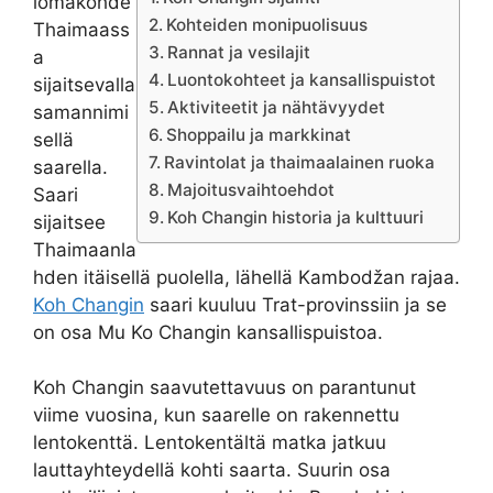
lomakohde
Kohteiden monipuolisuus
Thaimaass
Rannat ja vesilajit
a
Luontokohteet ja kansallispuistot
sijaitsevalla
Aktiviteetit ja nähtävyydet
samannimi
Shoppailu ja markkinat
sellä
Ravintolat ja thaimaalainen ruoka
saarella.
Majoitusvaihtoehdot
Saari
Koh Changin historia ja kulttuuri
sijaitsee
Thaimaanla
hden itäisellä puolella, lähellä Kambodžan rajaa.
Koh Changin
saari kuuluu Trat-provinssiin ja se
on osa Mu Ko Changin kansallispuistoa.
Koh Changin saavutettavuus on parantunut
viime vuosina, kun saarelle on rakennettu
lentokenttä. Lentokentältä matka jatkuu
lauttayhteydellä kohti saarta. Suurin osa