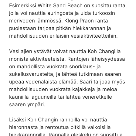
Esimerkiksi White Sand Beach on suosittu ranta,
jolla voi nauttia auringosta ja uida turkoosin
meriveden lämmössä. Klong Praon ranta
puolestaan tarjoaa pitkän hiekkarannan ja
mahdollisuuden erilaisiin vesiaktiviteetteihin.
Vesilajien ystävät voivat nauttia Koh Changilla
monista aktiviteeteista. Rantojen läheisyydessä
on mahdollista vuokrata snorklaus- ja
sukellusvarusteita, ja lähteä tutkimaan saaren
upeaa vedenalaista elämää. Saari tarjoaa myös
mahdollisuuden vuokrata kajakkeja ja meloa
kauniilla laguuneilla tai lähteä veneretkelle
saaren ympäri.
Lisäksi Koh Changin rannoilla voi nauttia
hieronnasta ja rentoutua pitkillä valkoisilla
hiekkarannoilla. Rannalla oleskelu on suosittua