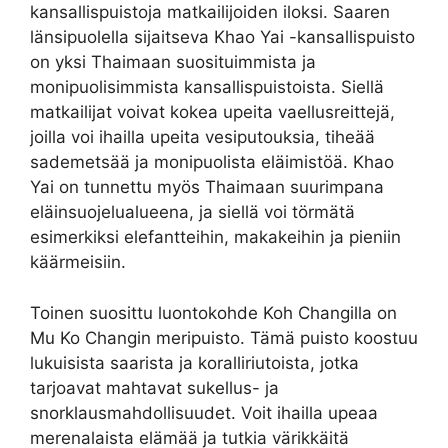
kansallispuistoja matkailijoiden iloksi. Saaren
länsipuolella sijaitseva Khao Yai -kansallispuisto
on yksi Thaimaan suosituimmista ja
monipuolisimmista kansallispuistoista. Siellä
matkailijat voivat kokea upeita vaellusreittejä,
joilla voi ihailla upeita vesiputouksia, tiheää
sademetsää ja monipuolista eläimistöä. Khao
Yai on tunnettu myös Thaimaan suurimpana
eläinsuojelualueena, ja siellä voi törmätä
esimerkiksi elefantteihin, makakeihin ja pieniin
käärmeisiin.
Toinen suosittu luontokohde Koh Changilla on
Mu Ko Changin meripuisto. Tämä puisto koostuu
lukuisista saarista ja koralliriutoista, jotka
tarjoavat mahtavat sukellus- ja
snorklausmahdollisuudet. Voit ihailla upeaa
merenalaista elämää ja tutkia värikkäitä