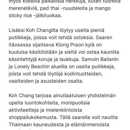
myös kokeilla paikallisia herkkuja, kuten tuoreita
mereneläviä, pad thai -nuudeleita ja mango
sticky rice -jälkiruokaa.
Lisäksi Koh Changilta löytyy useita pieniä
putiikkeja, joissa voit tehdä ostoksia. Saaren
itäosassa sijaitseva Klong Praon kylä on
kuuluisa käsitöistään ja sieltä voi ostaa kauniita
käsintehtyjä koruja ja laukkuja. Samoin Bailanin
ja Lonely Beachin alueilla on useita putiikkeja,
joista voit tehdä löytöjä kodintuotteiden,
vaatteiden ja asusteiden osalta.
Koh Chang tarjoaa ainutlaatuisen yhdistelmän
upeita luontokohteita, monipuolisia
aktiviteetteja ja mielenkiintoista
shoppailukokemusta. Tällä saarella voit nauttia
Thaimaan kauneudesta ja elämänmenoista