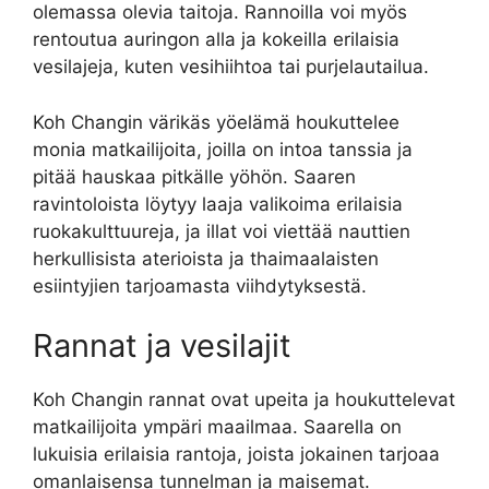
olemassa olevia taitoja. Rannoilla voi myös
rentoutua auringon alla ja kokeilla erilaisia
vesilajeja, kuten vesihiihtoa tai purjelautailua.
Koh Changin värikäs yöelämä houkuttelee
monia matkailijoita, joilla on intoa tanssia ja
pitää hauskaa pitkälle yöhön. Saaren
ravintoloista löytyy laaja valikoima erilaisia
ruokakulttuureja, ja illat voi viettää nauttien
herkullisista aterioista ja thaimaalaisten
esiintyjien tarjoamasta viihdytyksestä.
Rannat ja vesilajit
Koh Changin rannat ovat upeita ja houkuttelevat
matkailijoita ympäri maailmaa. Saarella on
lukuisia erilaisia rantoja, joista jokainen tarjoaa
omanlaisensa tunnelman ja maisemat.