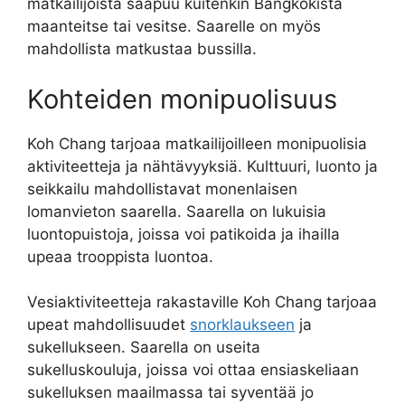
matkailijoista saapuu kuitenkin Bangkokista
maanteitse tai vesitse. Saarelle on myös
mahdollista matkustaa bussilla.
Kohteiden monipuolisuus
Koh Chang tarjoaa matkailijoilleen monipuolisia
aktiviteetteja ja nähtävyyksiä. Kulttuuri, luonto ja
seikkailu mahdollistavat monenlaisen
lomanvieton saarella. Saarella on lukuisia
luontopuistoja, joissa voi patikoida ja ihailla
upeaa trooppista luontoa.
Vesiaktiviteetteja rakastaville Koh Chang tarjoaa
upeat mahdollisuudet
snorklaukseen
ja
sukellukseen. Saarella on useita
sukelluskouluja, joissa voi ottaa ensiaskeliaan
sukelluksen maailmassa tai syventää jo