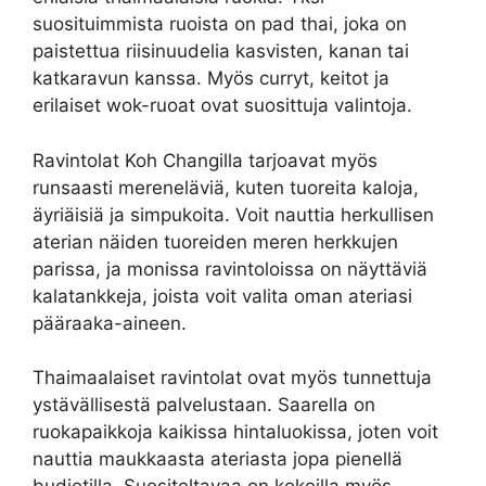
suosituimmista ruoista on pad thai, joka on
paistettua riisinuudelia kasvisten, kanan tai
katkaravun kanssa. Myös curryt, keitot ja
erilaiset wok-ruoat ovat suosittuja valintoja.
Ravintolat Koh Changilla tarjoavat myös
runsaasti mereneläviä, kuten tuoreita kaloja,
äyriäisiä ja simpukoita. Voit nauttia herkullisen
aterian näiden tuoreiden meren herkkujen
parissa, ja monissa ravintoloissa on näyttäviä
kalatankkeja, joista voit valita oman ateriasi
pääraaka-aineen.
Thaimaalaiset ravintolat ovat myös tunnettuja
ystävällisestä palvelustaan. Saarella on
ruokapaikkoja kaikissa hintaluokissa, joten voit
nauttia maukkaasta ateriasta jopa pienellä