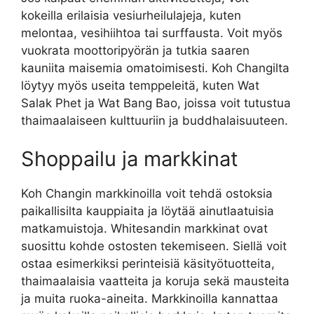
kokeilla erilaisia vesiurheilulajeja, kuten
melontaa, vesihiihtoa tai surffausta. Voit myös
vuokrata moottoripyörän ja tutkia saaren
kauniita maisemia omatoimisesti. Koh Changilta
löytyy myös useita temppeleitä, kuten Wat
Salak Phet ja Wat Bang Bao, joissa voit tutustua
thaimaalaiseen kulttuuriin ja buddhalaisuuteen.
Shoppailu ja markkinat
Koh Changin markkinoilla voit tehdä ostoksia
paikallisilta kauppiaita ja löytää ainutlaatuisia
matkamuistoja. Whitesandin markkinat ovat
suosittu kohde ostosten tekemiseen. Siellä voit
ostaa esimerkiksi perinteisiä käsityötuotteita,
thaimaalaisia vaatteita ja koruja sekä mausteita
ja muita ruoka-aineita. Markkinoilla kannattaa