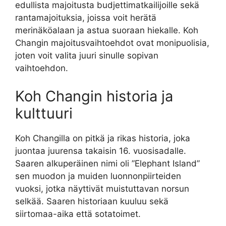
edullista majoitusta budjettimatkailijoille sekä
rantamajoituksia, joissa voit herätä
merinäköalaan ja astua suoraan hiekalle. Koh
Changin majoitusvaihtoehdot ovat monipuolisia,
joten voit valita juuri sinulle sopivan
vaihtoehdon.
Koh Changin historia ja
kulttuuri
Koh Changilla on pitkä ja rikas historia, joka
juontaa juurensa takaisin 16. vuosisadalle.
Saaren alkuperäinen nimi oli ”Elephant Island”
sen muodon ja muiden luonnonpiirteiden
vuoksi, jotka näyttivät muistuttavan norsun
selkää. Saaren historiaan kuuluu sekä
siirtomaa-aika että sotatoimet.