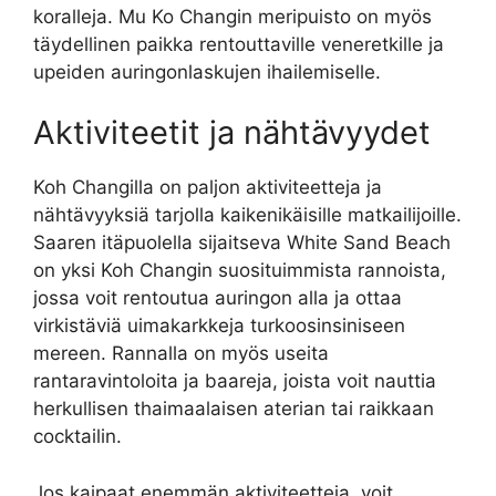
koralleja. Mu Ko Changin meripuisto on myös
täydellinen paikka rentouttaville veneretkille ja
upeiden auringonlaskujen ihailemiselle.
Aktiviteetit ja nähtävyydet
Koh Changilla on paljon aktiviteetteja ja
nähtävyyksiä tarjolla kaikenikäisille matkailijoille.
Saaren itäpuolella sijaitseva White Sand Beach
on yksi Koh Changin suosituimmista rannoista,
jossa voit rentoutua auringon alla ja ottaa
virkistäviä uimakarkkeja turkoosinsiniseen
mereen. Rannalla on myös useita
rantaravintoloita ja baareja, joista voit nauttia
herkullisen thaimaalaisen aterian tai raikkaan
cocktailin.
Jos kaipaat enemmän aktiviteetteja, voit