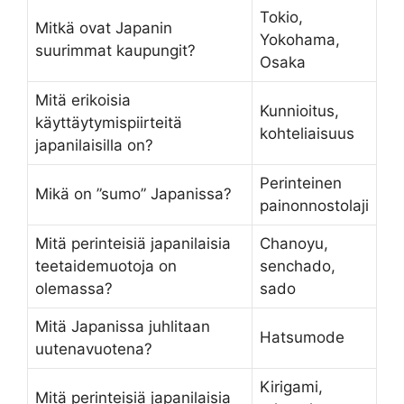
Tokio,
Mitkä ovat Japanin
Yokohama,
suurimmat kaupungit?
Osaka
Mitä erikoisia
Kunnioitus,
käyttäytymispiirteitä
kohteliaisuus
japanilaisilla on?
Perinteinen
Mikä on ”sumo” Japanissa?
painonnostolaji
Mitä perinteisiä japanilaisia
Chanoyu,
teetaidemuotoja on
senchado,
olemassa?
sado
Mitä Japanissa juhlitaan
Hatsumode
uutenavuotena?
Kirigami,
Mitä perinteisiä japanilaisia