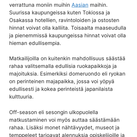
verrattuna moniin muihin
Aasian
maihin.
Suurissa kaupungeissa kuten Tokiossa ja
Osakassa hotellien, ravintoloiden ja ostosten
hinnat voivat olla kalliita. Toisaalta maaseudulla
ja pienemmissä kaupungeissa hinnat voivat olla
hieman edullisempia.
Matkailijoilla on kuitenkin mahdollisuus säästää
rahaa valitsemalla edullisia ruokapaikkoja ja
majoituksia. Esimerkiksi domeruondo eli ryokan
on perinteinen majapaikka, jossa voi yöpyä
edullisesti ja kokea perinteistä japanilaista
kulttuuria.
Off-season eli sesongin ulkopuolella
matkustaminen voi myös auttaa säästämään
rahaa. Lisäksi monet nähtävyydet, museot ja
temppeleet tarjoavat alennuksia opiskelijoille ja