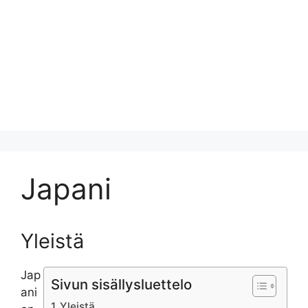
Japani
Yleistä
Jap
Sivun sisällysluettelo
ani
Yleistä