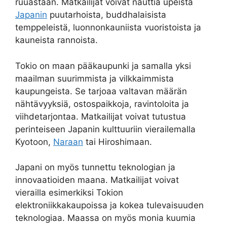
ruuastaan. Matkailijat voivat nauttia upeista
Japanin
puutarhoista, buddhalaisista
temppeleistä, luonnonkauniista vuoristoista ja
kauneista rannoista.
Tokio on maan pääkaupunki ja samalla yksi
maailman suurimmista ja vilkkaimmista
kaupungeista. Se tarjoaa valtavan määrän
nähtävyyksiä, ostospaikkoja, ravintoloita ja
viihdetarjontaa. Matkailijat voivat tutustua
perinteiseen Japanin kulttuuriin vierailemalla
Kyotoon,
Naraan
tai Hiroshimaan.
Japani on myös tunnettu teknologian ja
innovaatioiden maana. Matkailijat voivat
vierailla esimerkiksi Tokion
elektroniikkakaupoissa ja kokea tulevaisuuden
teknologiaa. Maassa on myös monia kuumia