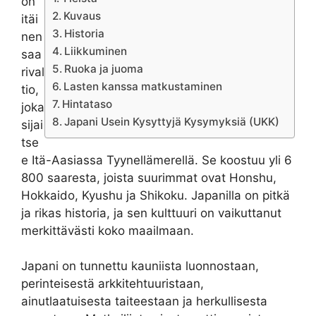
on
Kuvaus
itäi
Historia
nen
Liikkuminen
saa
Ruoka ja juoma
rival
Lasten kanssa matkustaminen
tio,
Hintataso
joka
Japani Usein Kysyttyjä Kysymyksiä (UKK)
sijai
tse
e Itä-Aasiassa Tyynellämerellä. Se koostuu yli 6
800 saaresta, joista suurimmat ovat Honshu,
Hokkaido, Kyushu ja Shikoku. Japanilla on pitkä
ja rikas historia, ja sen kulttuuri on vaikuttanut
merkittävästi koko maailmaan.
Japani on tunnettu kauniista luonnostaan,
perinteisestä arkkitehtuuristaan,
ainutlaatuisesta taiteestaan ja herkullisesta