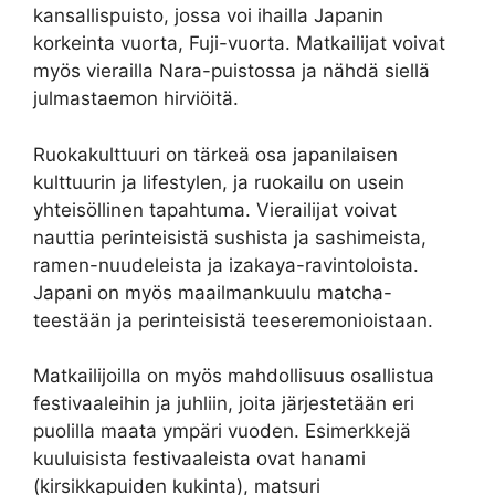
kansallispuisto, jossa voi ihailla Japanin
korkeinta vuorta, Fuji-vuorta. Matkailijat voivat
myös vierailla Nara-puistossa ja nähdä siellä
julmastaemon hirviöitä.
Ruokakulttuuri on tärkeä osa japanilaisen
kulttuurin ja lifestylen, ja ruokailu on usein
yhteisöllinen tapahtuma. Vierailijat voivat
nauttia perinteisistä sushista ja sashimeista,
ramen-nuudeleista ja izakaya-ravintoloista.
Japani on myös maailmankuulu matcha-
teestään ja perinteisistä teeseremonioistaan.
Matkailijoilla on myös mahdollisuus osallistua
festivaaleihin ja juhliin, joita järjestetään eri
puolilla maata ympäri vuoden. Esimerkkejä
kuuluisista festivaaleista ovat hanami
(kirsikkapuiden kukinta), matsuri