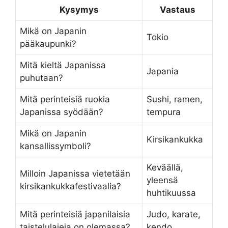
Kysymys
Vastaus
Mikä on Japanin
Tokio
pääkaupunki?
Mitä kieltä Japanissa
Japania
puhutaan?
Mitä perinteisiä ruokia
Sushi, ramen,
Japanissa syödään?
tempura
Mikä on Japanin
Kirsikankukka
kansallissymboli?
Keväällä,
Milloin Japanissa vietetään
yleensä
kirsikankukkafestivaalia?
huhtikuussa
Mitä perinteisiä japanilaisia
Judo, karate,
taistelulajeja on olemassa?
kendo