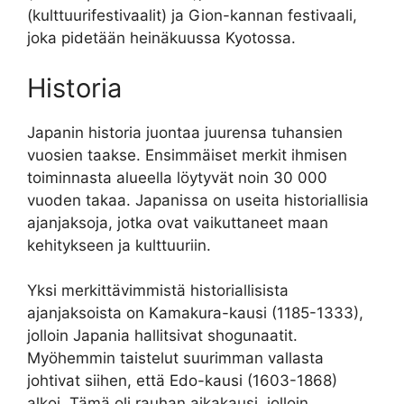
(kulttuurifestivaalit) ja Gion-kannan festivaali,
joka pidetään heinäkuussa Kyotossa.
Historia
Japanin historia juontaa juurensa tuhansien
vuosien taakse. Ensimmäiset merkit ihmisen
toiminnasta alueella löytyvät noin 30 000
vuoden takaa. Japanissa on useita historiallisia
ajanjaksoja, jotka ovat vaikuttaneet maan
kehitykseen ja kulttuuriin.
Yksi merkittävimmistä historiallisista
ajanjaksoista on Kamakura-kausi (1185-1333),
jolloin Japania hallitsivat shogunaatit.
Myöhemmin taistelut suurimman vallasta
johtivat siihen, että Edo-kausi (1603-1868)
alkoi. Tämä oli rauhan aikakausi, jolloin