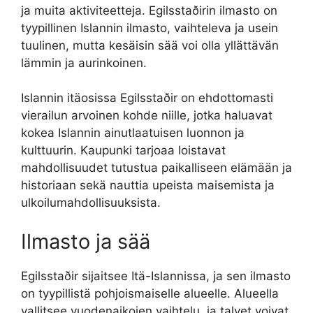
ja muita aktiviteetteja. Egilsstaðirin ilmasto on
tyypillinen Islannin ilmasto, vaihteleva ja usein
tuulinen, mutta kesäisin sää voi olla yllättävän
lämmin ja aurinkoinen.
Islannin itäosissa Egilsstaðir on ehdottomasti
vierailun arvoinen kohde niille, jotka haluavat
kokea Islannin ainutlaatuisen luonnon ja
kulttuurin. Kaupunki tarjoaa loistavat
mahdollisuudet tutustua paikalliseen elämään ja
historiaan sekä nauttia upeista maisemista ja
ulkoilumahdollisuuksista.
Ilmasto ja sää
Egilsstaðir sijaitsee Itä-Islannissa, ja sen ilmasto
on tyypillistä pohjoismaiselle alueelle. Alueella
vallitsee vuodenaikojen vaihtelu, ja talvet voivat