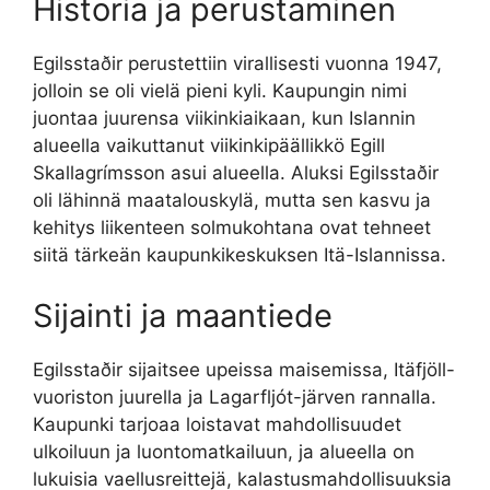
Historia ja perustaminen
Egilsstaðir perustettiin virallisesti vuonna 1947,
jolloin se oli vielä pieni kyli. Kaupungin nimi
juontaa juurensa viikinkiaikaan, kun Islannin
alueella vaikuttanut viikinkipäällikkö Egill
Skallagrímsson asui alueella. Aluksi Egilsstaðir
oli lähinnä maatalouskylä, mutta sen kasvu ja
kehitys liikenteen solmukohtana ovat tehneet
siitä tärkeän kaupunkikeskuksen Itä-Islannissa.
Sijainti ja maantiede
Egilsstaðir sijaitsee upeissa maisemissa, Itäfjöll-
vuoriston juurella ja Lagarfljót-järven rannalla.
Kaupunki tarjoaa loistavat mahdollisuudet
ulkoiluun ja luontomatkailuun, ja alueella on
lukuisia vaellusreittejä, kalastusmahdollisuuksia