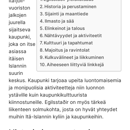
Itäfjöll-
Historia ja perustaminen
vuoriston
Sijainti ja maantiede
jalkojen
Ilmasto ja sää
juurella
Elinkeinot ja talous
sijaitseva
Nähtävyydet ja aktiviteetit
kaupunki,
Kulttuuri ja tapahtumat
joka on itse
Majoitus ja ravintolat
asiassa
Kulkuvälineet ja liikkuminen
itäisen
Aiheeseen liittyviä linkkejä
Islannin
suurin
keskus. Kaupunki tarjoaa upeita luontomaisemia
ja monipuolisia aktiviteetteja niin luonnon
ystäville kuin kaupunkikulttuurista
kiinnostuneille. Egilsstaðir on myös tärkeä
liikenteen solmukohta, josta on hyvät yhteydet
muihin Itä-Islannin kyliin ja kaupunkeihin.