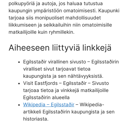
polkupyöriä ja autoja, jos haluaa tutustua
kaupungin ympäristöön omatoimisesti. Kaupunki
tarjoaa siis monipuoliset mahdollisuudet
liikkumiseen ja seikkailuihin niin omatoimisille
matkailijoille kuin ryhmillekin.
Aiheeseen liittyviä linkkejä
Egilsstaðir virallinen sivusto – Egilsstaðirin
viralliset sivut tarjoavat tietoa
kaupungista ja sen nähtävyyksistä.
Visit Eastfjords – Egilsstaðir – Sivusto
tarjoaa tietoa ja vinkkejä matkailijoille
Egilsstaðirin alueella
Wikipedia – Egilsstaðir
– Wikipedia-
artikkeli Egilsstaðirin kaupungista ja sen
historiasta.