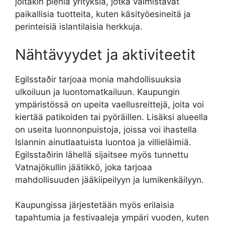
joitakin pieniä yrityksiä, jotka valmistavat
paikallisia tuotteita, kuten käsityöesineitä ja
perinteisiä islantilaisia herkkuja.
Nähtävyydet ja aktiviteetit
Egilsstaðir tarjoaa monia mahdollisuuksia
ulkoiluun ja luontomatkailuun. Kaupungin
ympäristössä on upeita vaellusreittejä, joita voi
kiertää patikoiden tai pyöräillen. Lisäksi alueella
on useita luonnonpuistoja, joissa voi ihastella
Islannin ainutlaatuista luontoa ja villieläimiä.
Egilsstaðirin lähellä sijaitsee myös tunnettu
Vatnajökullin jäätikkö, joka tarjoaa
mahdollisuuden jääkiipeilyyn ja lumikenkäilyyn.
Kaupungissa järjestetään myös erilaisia
tapahtumia ja festivaaleja ympäri vuoden, kuten