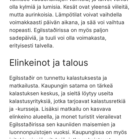
olla kylmiä ja lumisia. Kesät ovat yleensä viileitä,
mutta aurinkoisia. Lämpötilat voivat vaihdella
voimakkaasti päivän aikana, ja sää voi vaihtua
nopeasti. Egilsstaðirissa on myös paljon
sadepäiviä, ja tuuli voi olla voimakasta,
erityisesti talvella.
Elinkeinot ja talous
Egilsstaðir on tunnettu kalastuksesta ja
matkailusta. Kaupungin satama on tärkeä
kalastuksen keskus, ja sieltä löytyy useita
kalastusyrityksiä, jotka tarjoavat kalastusretkiä
ja -kursseja. Lisäksi matkailu on kasvava
elinkeino alueella, ja monet turistit vierailevat
Egilsstaðirissa sen kauniiden maisemien ja
luonnonpuistojen vuoksi. Kaupungissa on myös