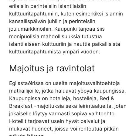
erilaisiin perinteisiin islantilaisiin
kulttuuritapahtumiin, kuten esimerkiksi Islannin
kansallispäivän juhliin ja perinteisiin
joulumarkkinoihin. Kaupunki tarjoaa siis
monipuolisia mahdollisuuksia tutustua
islantilaiseen kulttuuriin ja nauttia paikallisista
kulttuuritapahtumista ympäri vuoden.
Majoitus ja ravintolat
Egilsstaðirissa on useita majoitusvaihtoehtoja
matkailijoille, jotka haluavat yöpyä kaupungissa.
Kaupungissa on hotelleja, hostelleja, Bed &
Breakfast -majoituksia sekä leirintäalueita, joten
jokaiselle löytyy varmasti sopiva vaihtoehto.
Hotellit tarjoavat usein hyvät palvelut ja
mukavat huoneet, joissa voi rentoutua pitkän