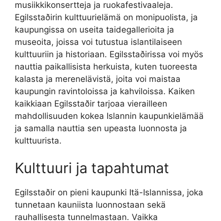
musiikkikonsertteja ja ruokafestivaaleja.
Egilsstaðirin kulttuurielämä on monipuolista, ja
kaupungissa on useita taidegallerioita ja
museoita, joissa voi tutustua islantilaiseen
kulttuuriin ja historiaan. Egilsstaðirissa voi myös
nauttia paikallisista herkuista, kuten tuoreesta
kalasta ja merenelävistä, joita voi maistaa
kaupungin ravintoloissa ja kahviloissa. Kaiken
kaikkiaan Egilsstaðir tarjoaa vierailleen
mahdollisuuden kokea Islannin kaupunkielämää
ja samalla nauttia sen upeasta luonnosta ja
kulttuurista.
Kulttuuri ja tapahtumat
Egilsstaðir on pieni kaupunki Itä-Islannissa, joka
tunnetaan kauniista luonnostaan sekä
rauhallisesta tunnelmastaan. Vaikka