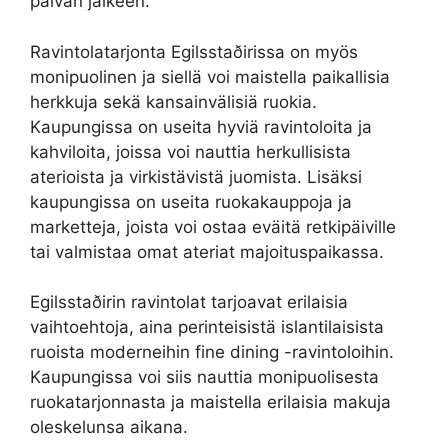
päivän jälkeen.
Ravintolatarjonta Egilsstaðirissa on myös
monipuolinen ja siellä voi maistella paikallisia
herkkuja sekä kansainvälisiä ruokia.
Kaupungissa on useita hyviä ravintoloita ja
kahviloita, joissa voi nauttia herkullisista
aterioista ja virkistävistä juomista. Lisäksi
kaupungissa on useita ruokakauppoja ja
marketteja, joista voi ostaa eväitä retkipäiville
tai valmistaa omat ateriat majoituspaikassa.
Egilsstaðirin ravintolat tarjoavat erilaisia
vaihtoehtoja, aina perinteisistä islantilaisista
ruoista moderneihin fine dining -ravintoloihin.
Kaupungissa voi siis nauttia monipuolisesta
ruokatarjonnasta ja maistella erilaisia makuja
oleskelunsa aikana.