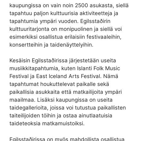
kaupungissa on vain noin 2500 asukasta, siellä
tapahtuu paljon kulttuurisia aktiviteetteja ja
tapahtumia ympäri vuoden. Egilsstaðirin
kulttuuritarjonta on monipuolinen ja siellä voi
esimerkiksi osallistua erilaisiin festivaaleihin,
konsertteihin ja taidenäyttelyihin.
Kesäisin Egilsstaðirissa järjestetään useita
musiikkitapahtumia, kuten Islanti Folk Music
Festival ja East Iceland Arts Festival. Nämä
tapahtumat houkuttelevat paikalle sekä
paikallisia asukkaita että matkailijoita ympäri
maailmaa. Lisäksi kaupungissa on useita
taidegallerioita, joissa voi tutustua paikallisten
taiteilijoiden töihin ja ostaa ainutlaatuisia
taideteoksia matkamuistoiksi.
Egilsstaðirissa on myös mahdollista osallistua