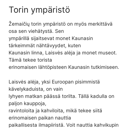
Torin ympäristö
Žemaičių torin ympäristö on myös merkittävä
osa sen viehätystä. Sen
ympärillä sijaitsevat monet Kaunasin
tärkeimmät nähtävyydet, kuten
Kaunasin linna, Laisvės alėja ja monet museot.
Tämä tekee torista
erinomaisen lähtöpisteen Kaunasin tutkimiseen.
Laisvės alėja, yksi Euroopan pisimmistä
kävelykaduista, on vain
lyhyen matkan päässä torilta. Tällä kadulla on
paljon kauppoja,
ravintoloita ja kahviloita, mikä tekee siitä
erinomaisen paikan nauttia
paikallisesta ilmapiiristä. Voit nauttia kahvikupin