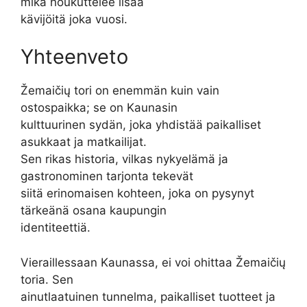
mikä houkuttelee lisää
kävijöitä joka vuosi.
Yhteenveto
Žemaičių tori on enemmän kuin vain
ostospaikka; se on Kaunasin
kulttuurinen sydän, joka yhdistää paikalliset
asukkaat ja matkailijat.
Sen rikas historia, vilkas nykyelämä ja
gastronominen tarjonta tekevät
siitä erinomaisen kohteen, joka on pysynyt
tärkeänä osana kaupungin
identiteettiä.
Vieraillessaan Kaunassa, ei voi ohittaa Žemaičių
toria. Sen
ainutlaatuinen tunnelma, paikalliset tuotteet ja