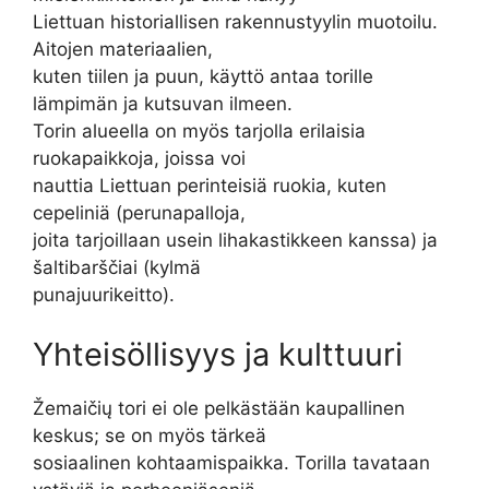
Liettuan historiallisen rakennustyylin muotoilu.
Aitojen materiaalien,
kuten tiilen ja puun, käyttö antaa torille
lämpimän ja kutsuvan ilmeen.
Torin alueella on myös tarjolla erilaisia
ruokapaikkoja, joissa voi
nauttia Liettuan perinteisiä ruokia, kuten
cepeliniä (perunapalloja,
joita tarjoillaan usein lihakastikkeen kanssa) ja
šaltibarščiai (kylmä
punajuurikeitto).
Yhteisöllisyys ja kulttuuri
Žemaičių tori ei ole pelkästään kaupallinen
keskus; se on myös tärkeä
sosiaalinen kohtaamispaikka. Torilla tavataan