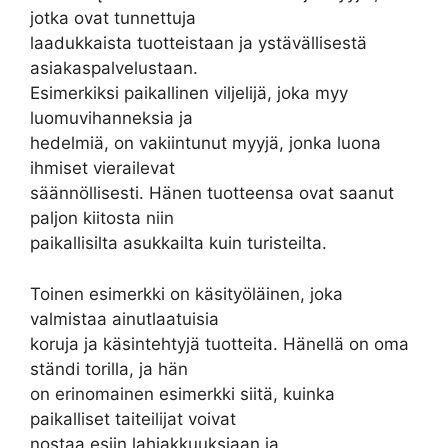
jotka ovat tunnettuja
laadukkaista tuotteistaan ja ystävällisestä
asiakaspalvelustaan.
Esimerkiksi paikallinen viljelijä, joka myy
luomuvihanneksia ja
hedelmiä, on vakiintunut myyjä, jonka luona
ihmiset vierailevat
säännöllisesti. Hänen tuotteensa ovat saanut
paljon kiitosta niin
paikallisilta asukkailta kuin turisteilta.
Toinen esimerkki on käsityöläinen, joka
valmistaa ainutlaatuisia
koruja ja käsintehtyjä tuotteita. Hänellä on oma
ständi torilla, ja hän
on erinomainen esimerkki siitä, kuinka
paikalliset taiteilijat voivat
nostaa esiin lahjakkuuksiaan ja