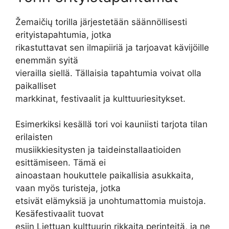
Žemaičių torilla järjestetään säännöllisesti
erityistapahtumia, jotka
rikastuttavat sen ilmapiiriä ja tarjoavat kävijöille
enemmän syitä
vierailla siellä. Tällaisia tapahtumia voivat olla
paikalliset
markkinat, festivaalit ja kulttuuriesitykset.
Esimerkiksi kesällä tori voi kauniisti tarjota tilan
erilaisten
musiikkiesitysten ja taideinstallaatioiden
esittämiseen. Tämä ei
ainoastaan houkuttele paikallisia asukkaita,
vaan myös turisteja, jotka
etsivät elämyksiä ja unohtumattomia muistoja.
Kesäfestivaalit tuovat
esiin Liettuan kulttuurin rikkaita perinteitä, ja ne