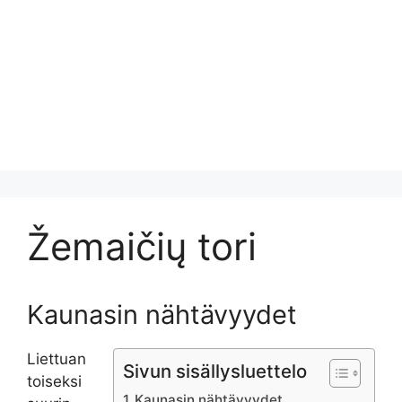
Žemaičių tori
Kaunasin nähtävyydet
Liettuan
Sivun sisällysluettelo
toiseksi
Kaunasin nähtävyydet