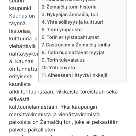
suurin
Žemaičių torin historia
kaupunki
Nykyajan Žemaičių tori
Kaunas
on
Yhteisöllisyys ja kulttuuri
täynnä
Torin ympäristö
historiaa,
Torin erityistapahtumat
kulttuuria ja
Gastronomia Žemaičių torilla
viehättäviä
Torin huomattavat myyjät
nähtävyyksi
Torin tulevaisuus
ä. Kaunas
Yhteenveto
on tunnettu
Aiheeseen liittyviä linkkejä
erityisesti
kauniista
arkkitehtuuristaan, vilkkaista toreistaan sekä
elävästä
kulttuurielämästään. Yksi kaupungin
merkittävimmistä ja viehättävimmistä
paikoista on Žemaičių tori, joka ei pelkästään
palvele paikallisten