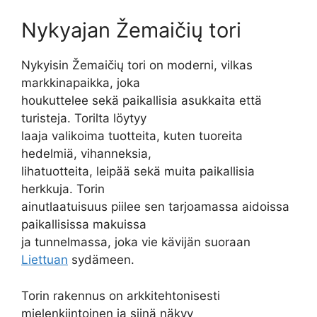
Nykyajan Žemaičių tori
Nykyisin Žemaičių tori on moderni, vilkas
markkinapaikka, joka
houkuttelee sekä paikallisia asukkaita että
turisteja. Torilta löytyy
laaja valikoima tuotteita, kuten tuoreita
hedelmiä, vihanneksia,
lihatuotteita, leipää sekä muita paikallisia
herkkuja. Torin
ainutlaatuisuus piilee sen tarjoamassa aidoissa
paikallisissa makuissa
ja tunnelmassa, joka vie kävijän suoraan
Liettuan
sydämeen.
Torin rakennus on arkkitehtonisesti
mielenkiintoinen ja siinä näkyy