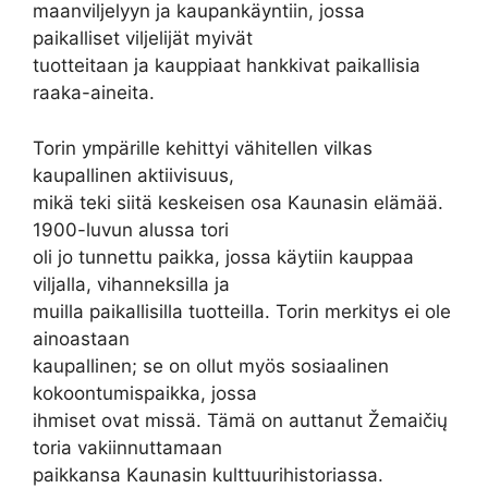
maanviljelyyn ja kaupankäyntiin, jossa
paikalliset viljelijät myivät
tuotteitaan ja kauppiaat hankkivat paikallisia
raaka-aineita.
Torin ympärille kehittyi vähitellen vilkas
kaupallinen aktiivisuus,
mikä teki siitä keskeisen osa Kaunasin elämää.
1900-luvun alussa tori
oli jo tunnettu paikka, jossa käytiin kauppaa
viljalla, vihanneksilla ja
muilla paikallisilla tuotteilla. Torin merkitys ei ole
ainoastaan
kaupallinen; se on ollut myös sosiaalinen
kokoontumispaikka, jossa
ihmiset ovat missä. Tämä on auttanut Žemaičių
toria vakiinnuttamaan
paikkansa Kaunasin kulttuurihistoriassa.