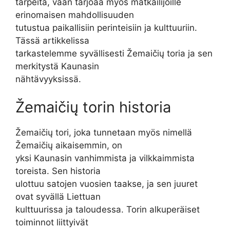
tarpeita, vaan tarjoaa myös matkailijoille
erinomaisen mahdollisuuden
tutustua paikallisiin perinteisiin ja kulttuuriin.
Tässä artikkelissa
tarkastelemme syvällisesti Žemaičių toria ja sen
merkitystä Kaunasin
nähtävyyksissä.
Žemaičių torin historia
Žemaičių tori, joka tunnetaan myös nimellä
Žemaičių aikaisemmin, on
yksi Kaunasin vanhimmista ja vilkkaimmista
toreista. Sen historia
ulottuu satojen vuosien taakse, ja sen juuret
ovat syvällä Liettuan
kulttuurissa ja taloudessa. Torin alkuperäiset
toiminnot liittyivät