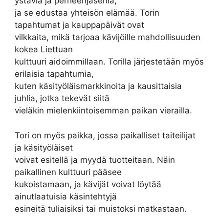
ystäviä ja perheenjäseniä,
ja se edustaa yhteisön elämää. Torin
tapahtumat ja kauppapäivät ovat
vilkkaita, mikä tarjoaa kävijöille mahdollisuuden
kokea Liettuan
kulttuuri aidoimmillaan. Torilla järjestetään myös
erilaisia tapahtumia,
kuten käsityöläismarkkinoita ja kausittaisia
juhlia, jotka tekevät siitä
vieläkin mielenkiintoisemman paikan vierailla.
Tori on myös paikka, jossa paikalliset taiteilijat
ja käsityöläiset
voivat esitellä ja myydä tuotteitaan. Näin
paikallinen kulttuuri pääsee
kukoistamaan, ja kävijät voivat löytää
ainutlaatuisia käsintehtyjä
esineitä tuliaisiksi tai muistoksi matkastaan.