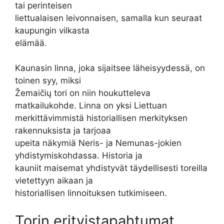
tai perinteisen
liettualaisen leivonnaisen, samalla kun seuraat
kaupungin vilkasta
elämää.
Kaunasin linna, joka sijaitsee läheisyydessä, on
toinen syy, miksi
Žemaičių tori on niin houkutteleva
matkailukohde. Linna on yksi Liettuan
merkittävimmistä historiallisen merkityksen
rakennuksista ja tarjoaa
upeita näkymiä Neris- ja Nemunas-jokien
yhdistymiskohdassa. Historia ja
kauniit maisemat yhdistyvät täydellisesti toreilla
vietettyyn aikaan ja
historiallisen linnoituksen tutkimiseen.
Torin erityistapahtumat