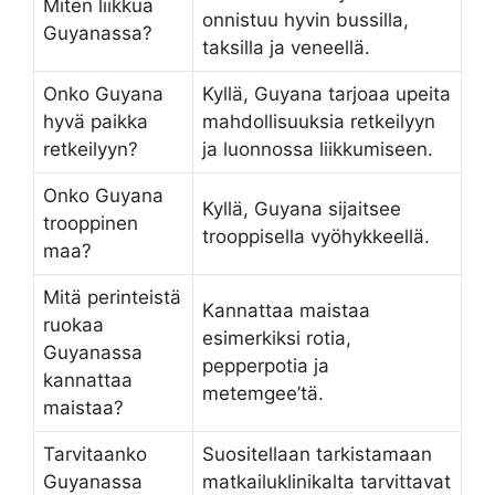
Miten liikkua
onnistuu hyvin bussilla,
Guyanassa?
taksilla ja veneellä.
Onko Guyana
Kyllä, Guyana tarjoaa upeita
hyvä paikka
mahdollisuuksia retkeilyyn
retkeilyyn?
ja luonnossa liikkumiseen.
Onko Guyana
Kyllä, Guyana sijaitsee
trooppinen
trooppisella vyöhykkeellä.
maa?
Mitä perinteistä
Kannattaa maistaa
ruokaa
esimerkiksi rotia,
Guyanassa
pepperpotia ja
kannattaa
metemgee’tä.
maistaa?
Tarvitaanko
Suositellaan tarkistamaan
Guyanassa
matkailuklinikalta tarvittavat