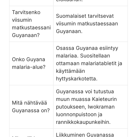
Tarvitsenko
Suomalaiset tarvitsevat
viisumin
viisumin matkustaessaan
matkustaessani
Guyanaan.
Guyanaan?
Osassa Guyanaa esiintyy
malariaa. Suositellaan
Onko Guyana
ottamaan malariatabletit ja
malaria-alue?
käyttämään
hyttyskarkotetta.
Guyanassa voi tutustua
muun muassa Kaieteurin
Mitä nähtävää
putoukseen, Iwokraman
Guyanassa on?
luonnonpuistoon ja
rannikkokaupunkeihin.
Liikkuminen Guyanassa