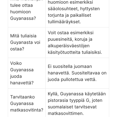
huomioon esimerkiksi
tulee ottaa
sääolosuhteet, hyttysten
huomioon
torjunta ja paikalliset
Guyanassa?
tullimääräykset.
Voit ostaa esimerkiksi
Mitä tuliaisia
puuesineitä, koruja ja
Guyanasta voi
alkuperäisväestöjen
ostaa?
käsityötuotteita tuliaisiksi.
Voiko
Ei suositella juomaan
Guyanassa
hanavettä. Suositeltavaa on
juoda
juoda pullotettua vettä.
hanavettä?
Kyllä, Guyanassa käytetään
Tarvitaanko
pistorasia tyyppiä G, joten
Guyanassa
suomalaiset tarvitsevat
matkasovitinta?
matkasovittimen.