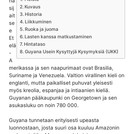
na
Kuvaus
sij
Historia
ait
Liikkuminen
se
Ruoka ja juoma
e
Lasten kanssa matkustaminen
Et
Hintataso
elä
Guyana Usein Kysyttyjä Kysymyksiä (UKK)
-
A
merikassa ja sen naapurimaat ovat Brasilia,
Suriname ja Venezuela. Valtion virallinen kieli on
englanti, mutta paikalliset puhuvat yleisesti
myös kreolia, espanjaa ja intiaanien kieliä.
Guyanan pääkaupunki on Georgetown ja sen
asukasluku on noin 780 000.
Guyana tunnetaan erityisesti upeasta
luonnostaan, josta suuri osa kuuluu Amazonin