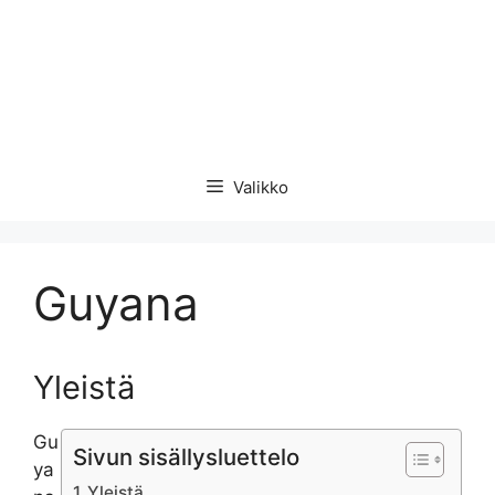
Valikko
Guyana
Yleistä
Gu
Sivun sisällysluettelo
ya
Yleistä