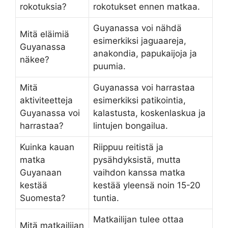
rokotuksia?
rokotukset ennen matkaa.
Guyanassa voi nähdä
Mitä eläimiä
esimerkiksi jaguaareja,
Guyanassa
anakondia, papukaijoja ja
näkee?
puumia.
Mitä
Guyanassa voi harrastaa
aktiviteetteja
esimerkiksi patikointia,
Guyanassa voi
kalastusta, koskenlaskua ja
harrastaa?
lintujen bongailua.
Kuinka kauan
Riippuu reitistä ja
matka
pysähdyksistä, mutta
Guyanaan
vaihdon kanssa matka
kestää
kestää yleensä noin 15-20
Suomesta?
tuntia.
Matkailijan tulee ottaa
Mitä matkailijan