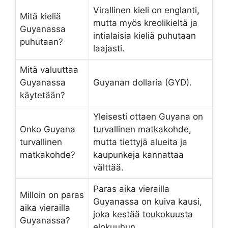
Virallinen kieli on englanti,
Mitä kieliä
mutta myös kreolikieltä ja
Guyanassa
intialaisia kieliä puhutaan
puhutaan?
laajasti.
Mitä valuuttaa
Guyanassa
Guyanan dollaria (GYD).
käytetään?
Yleisesti ottaen Guyana on
Onko Guyana
turvallinen matkakohde,
turvallinen
mutta tiettyjä alueita ja
matkakohde?
kaupunkeja kannattaa
välttää.
Paras aika vierailla
Milloin on paras
Guyanassa on kuiva kausi,
aika vierailla
joka kestää toukokuusta
Guyanassa?
elokuuhun.