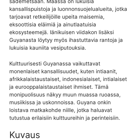
sademetsään. Maassa on lukuisia
kansallispuistoja ja luonnonsuojelualueita, jotka
tarjoavat retkeilijöille upeita maisemia,
eksoottisia eläimiä ja ainutlaatuisia
ekosysteemejä. Iänikuisen viidakon lisäksi
Guyanasta löytyy myös ihastuttavia rantoja ja
lukuisia kauniita vesiputouksia.
Kulttuurisesti Guyanassa vaikuttavat
monenlaiset kansallisuudet, kuten intiaanit,
afrikkalaistaustaiset, indonesialaiset, intialaiset
ja eurooppalaistaustaiset ihmiset. Tämä
monipuolisuus näkyy muun muassa ruoassa,
musiikissa ja uskonnoissa. Guyana onkin
loistava matkakohde niille, jotka haluavat
tutustua erilaisiin kulttuureihin ja perinteisiin.
Kuvaus