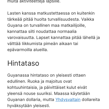
muita aktiviteetteja lapsille.
Lasten kanssa matkustettaessa on kuitenkin
tärkeää pitää huolta turvallisuudesta. Vaikka
Guyana on turvallinen maa matkailijoille,
kannattaa silti noudattaa normaalia
varovaisuutta. Lapset kannattaa pitää lähellä ja
välttää liikkumista pimeän aikaan tai
epävarmoilla alueilla.
Hintataso
Guyanassa hintataso on yleisesti ottaen
edullinen. Ruoka ja majoitus ovat
kohtuuhintaisia, ja päivittäiset kulut eivät
yleensä nouse suuriksi. Maassa käytetään
Guyanan dollaria, mutta
Yhdysvaltain
dollareita
hyväksytään yleisesti.