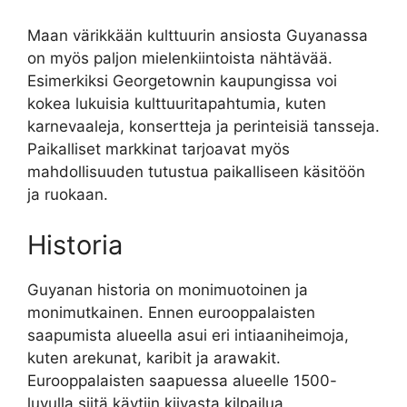
Maan värikkään kulttuurin ansiosta Guyanassa
on myös paljon mielenkiintoista nähtävää.
Esimerkiksi Georgetownin kaupungissa voi
kokea lukuisia kulttuuritapahtumia, kuten
karnevaaleja, konsertteja ja perinteisiä tansseja.
Paikalliset markkinat tarjoavat myös
mahdollisuuden tutustua paikalliseen käsitöön
ja ruokaan.
Historia
Guyanan historia on monimuotoinen ja
monimutkainen. Ennen eurooppalaisten
saapumista alueella asui eri intiaaniheimoja,
kuten arekunat, karibit ja arawakit.
Eurooppalaisten saapuessa alueelle 1500-
luvulla siitä käytiin kiivasta kilpailua