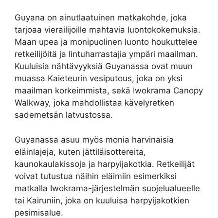
Guyana on ainutlaatuinen matkakohde, joka
tarjoaa vierailijoille mahtavia luontokokemuksia.
Maan upea ja monipuolinen luonto houkuttelee
retkeilijöitä ja lintuharrastajia ympäri maailman.
Kuuluisia nähtävyyksiä Guyanassa ovat muun
muassa Kaieteurin vesiputous, joka on yksi
maailman korkeimmista, sekä Iwokrama Canopy
Walkway, joka mahdollistaa kävelyretken
sademetsän latvustossa.
Guyanassa asuu myös monia harvinaisia
eläinlajeja, kuten jättiläisottereita,
kaunokaulakissoja ja harpyijakotkia. Retkeilijät
voivat tutustua näihin eläimiin esimerkiksi
matkalla Iwokrama-järjestelmän suojelualueelle
tai Kairuniin, joka on kuuluisa harpyijakotkien
pesimisalue.