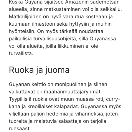
Koska Guyana sijaitsee Amazonin sademetsän
alueella, sinne matkustaminen voi olla seikkailu.
Matkailijoiden on hyvä varautua kosteaan ja
kuumaan ilmastoon sekä hyttysiin ja muihin
hyönteisiin. On myös tärkeää noudattaa
paikallisia turvallisuusohjeita, sillä Guyanassa
voi olla alueita, joilla liikkuminen ei ole
turvallista.
Ruoka ja juoma
Guyanan keittiö on monipuolinen ja siihen
vaikuttavat eri maahanmuuttajaryhmät.
Tyypillisiä ruokia ovat muun muassa roti, curry-
kana ja kreolilaiset kalapadat. Guyanassa myös
viljellään paljon hedelmiä ja vihanneksia, joten
tuoreita ja maistuvia salaatteja on tarjolla
runsaasti.