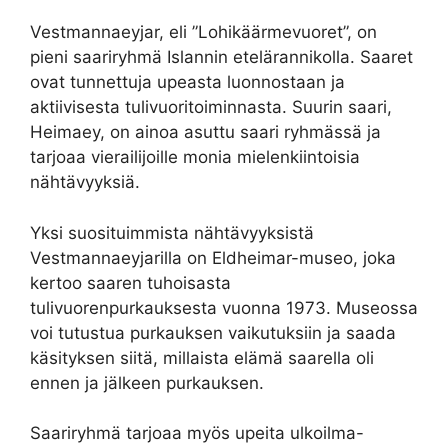
Vestmannaeyjar, eli ”Lohikäärmevuoret”, on
pieni saariryhmä Islannin etelärannikolla. Saaret
ovat tunnettuja upeasta luonnostaan ja
aktiivisesta tulivuoritoiminnasta. Suurin saari,
Heimaey, on ainoa asuttu saari ryhmässä ja
tarjoaa vierailijoille monia mielenkiintoisia
nähtävyyksiä.
Yksi suosituimmista nähtävyyksistä
Vestmannaeyjarilla on Eldheimar-museo, joka
kertoo saaren tuhoisasta
tulivuorenpurkauksesta vuonna 1973. Museossa
voi tutustua purkauksen vaikutuksiin ja saada
käsityksen siitä, millaista elämä saarella oli
ennen ja jälkeen purkauksen.
Saariryhmä tarjoaa myös upeita ulkoilma-