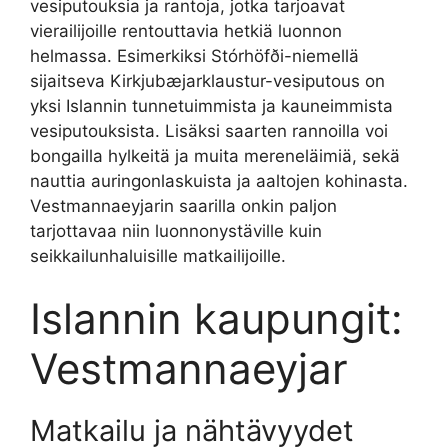
vesiputouksia ja rantoja, jotka tarjoavat
vierailijoille rentouttavia hetkiä luonnon
helmassa. Esimerkiksi Stórhöfði-niemellä
sijaitseva Kirkjubæjarklaustur-vesiputous on
yksi Islannin tunnetuimmista ja kauneimmista
vesiputouksista. Lisäksi saarten rannoilla voi
bongailla hylkeitä ja muita mereneläimiä, sekä
nauttia auringonlaskuista ja aaltojen kohinasta.
Vestmannaeyjarin saarilla onkin paljon
tarjottavaa niin luonnonystäville kuin
seikkailunhaluisille matkailijoille.
Islannin kaupungit:
Vestmannaeyjar
Matkailu ja nähtävyydet