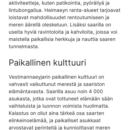
aktiviteetteja, kuten patikointia, pyöräilyä ja
lintubongailua. Heimaeyn ranta-alueet tarjoavat
loistavat mahdollisuudet rentoutumiseen ja
meren äärellä oleskeluun. Lisäksi saarilla on
useita hyviä ravintoloita ja kahviloita, joissa voi
maistella paikallisia herkkuja ja nauttia saaren
tunnelmasta.
Paikallinen kulttuuri
Vestmannaeyjarin paikallinen kulttuuri on
vahvasti vaikuttunut merestä ja saariston
elämäntavasta. Saarilla asuu noin 4 000
asukasta, jotka ovat tottuneet elämään sään
vaihteluista ja luonnon voimista huolimatta.
Kalastus on ollut aina tärkeä osa saarten
elinkeinoelämää, ja paikalliset asukkaat
arvostavat perinteitä ja kunnioittavat meren