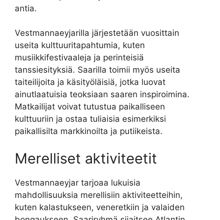
antia.
Vestmannaeyjarilla järjestetään vuosittain
useita kulttuuritapahtumia, kuten
musiikkifestivaaleja ja perinteisiä
tanssiesityksiä. Saarilla toimii myös useita
taiteilijoita ja käsityöläisiä, jotka luovat
ainutlaatuisia teoksiaan saaren inspiroimina.
Matkailijat voivat tutustua paikalliseen
kulttuuriin ja ostaa tuliaisia esimerkiksi
paikallisilta markkinoilta ja putiikeista.
Merelliset aktiviteetit
Vestmannaeyjar tarjoaa lukuisia
mahdollisuuksia merellisiin aktiviteetteihin,
kuten kalastukseen, veneretkiin ja valaiden
bongaukseen. Saariryhmä sijaitsee Atlantin