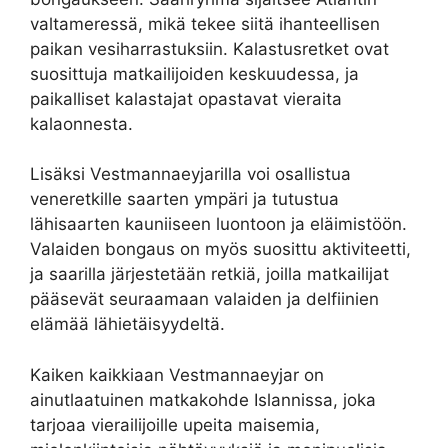
valtameressä, mikä tekee siitä ihanteellisen
paikan vesiharrastuksiin. Kalastusretket ovat
suosittuja matkailijoiden keskuudessa, ja
paikalliset kalastajat opastavat vieraita
kalaonnesta.
Lisäksi Vestmannaeyjarilla voi osallistua
veneretkille saarten ympäri ja tutustua
lähisaarten kauniiseen luontoon ja eläimistöön.
Valaiden bongaus on myös suosittu aktiviteetti,
ja saarilla järjestetään retkiä, joilla matkailijat
pääsevät seuraamaan valaiden ja delfiinien
elämää lähietäisyydeltä.
Kaiken kaikkiaan Vestmannaeyjar on
ainutlaatuinen matkakohde Islannissa, joka
tarjoaa vierailijoille upeita maisemia,