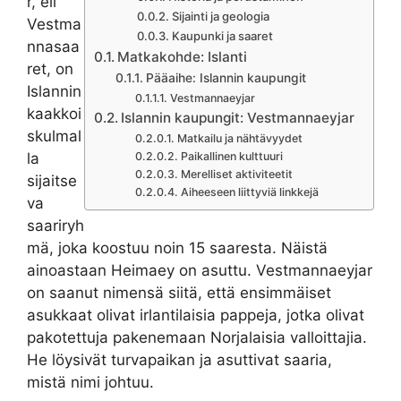
r, eli
Sijainti ja geologia
Vestma
Kaupunki ja saaret
nnasaa
Matkakohde: Islanti
ret, on
Pääaihe: Islannin kaupungit
Islannin
Vestmannaeyjar
kaakkoi
Islannin kaupungit: Vestmannaeyjar
skulmal
Matkailu ja nähtävyydet
la
Paikallinen kulttuuri
Merelliset aktiviteetit
sijaitse
Aiheeseen liittyviä linkkejä
va
saariryh
mä, joka koostuu noin 15 saaresta. Näistä
ainoastaan Heimaey on asuttu. Vestmannaeyjar
on saanut nimensä siitä, että ensimmäiset
asukkaat olivat irlantilaisia pappeja, jotka olivat
pakotettuja pakenemaan Norjalaisia valloittajia.
He löysivät turvapaikan ja asuttivat saaria,
mistä nimi johtuu.