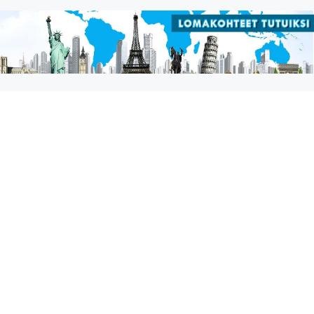
Siirry
sisältöön