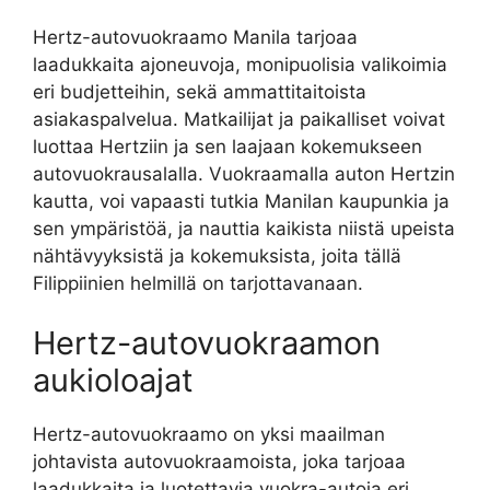
Hertz-autovuokraamo Manila tarjoaa
laadukkaita ajoneuvoja, monipuolisia valikoimia
eri budjetteihin, sekä ammattitaitoista
asiakaspalvelua. Matkailijat ja paikalliset voivat
luottaa Hertziin ja sen laajaan kokemukseen
autovuokrausalalla. Vuokraamalla auton Hertzin
kautta, voi vapaasti tutkia Manilan kaupunkia ja
sen ympäristöä, ja nauttia kaikista niistä upeista
nähtävyyksistä ja kokemuksista, joita tällä
Filippiinien helmillä on tarjottavanaan.
Hertz-autovuokraamon
aukioloajat
Hertz-autovuokraamo on yksi maailman
johtavista autovuokraamoista, joka tarjoaa
laadukkaita ja luotettavia vuokra-autoja eri