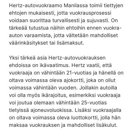
Hertz-autovuokraamo Manilassa toimii tiettyjen
ehtojen mukaisesti, jotta vuokrausprosessi
voidaan suorittaa turvallisesti ja sujuvasti. On
tärkeää tutustua näihin ehtoihin ennen vuokra-
auton varaamista, jotta vältetään mahdolliset
väärinkäsitykset tai lisämaksut.
Yksi tärkeä asia Hertz-autovuokrauksen
ehdoissa on ikävaatimus. Hertz vaatii, että
vuokraaja on vähintään 21-vuotias ja hänellä on
oltava voimassa oleva ajokortti, joka on ollut
voimassa vähintään vuoden. Joillakin autoilla
voi olla myös ikärajoitus, esimerkiksi vuokraaja
voi joutua olemaan vähintään 25-vuotias
tietyissä ajoneuvoluokissa. Lisäksi vuokraajalla
on oltava voimassa oleva luottokortti, jolla hän
maksaa vuokrauksen ja mahdolliset lisäkulut.