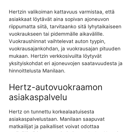
Hertzin valikoiman kattavuus varmistaa, että
asiakkaat löytävät aina sopivan ajoneuvon
riippumatta siitä, tarvitaanko sitä lyhytaikaiseen
vuokraukseen tai pidemmälle aikavälille.
Vuokraushinnat vaihtelevat auton tyypin,
vuokrausajankohdan, ja vuokrausajan pituuden
mukaan. Hertzin verkkosivuilta löytyvät
yksityiskohdat eri ajoneuvojen saatavuudesta ja
hinnoittelusta Manilaan.
Hertz-autovuokraamon
asiakaspalvelu
Hertz on tunnettu korkealaatuisesta
asiakaspalvelustaan. Manilaan saapuvat
matkailijat ja paikalliset voivat odottaa