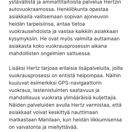
ystävällistä ja ammattitaitoista palvelua Hertzin
autovuokraamossa. Henkilökunta opastaa
asiakkaita valitsemaan sopivan ajoneuvon
heidän tarpeisiinsa, antaa tietoa
vuokrausehdoista ja vastaa kaikkiin asiakkaan
kysymyksiin. He ovat myös valmiita auttamaan
asiakasta koko vuokrausprosessin aikana
mahdollisten ongelmien sattuessa.
Lisäksi Hertz tarjoaa erilaisia lisäpalveluita, joilla
vuokrausprosessi on entistä helpompaa. Näihin
kuuluvat esimerkiksi GPS-navigaattorin
vuokraus, lastenistuinten saatavuus ja
mahdollisuus vuokrata ylimääräisiä kuljettajia.
Näiden palveluiden avulla Hertz varmistaa, että
asiakkaat voivat keskittyä nauttimaan
matkastaan Manilaan, kun heidän liikkumisensa
on vaivatonta ja miellyttävää.