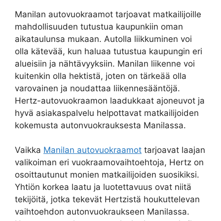
Manilan autovuokraamot tarjoavat matkailijoille
mahdollisuuden tutustua kaupunkiin oman
aikataulunsa mukaan. Autolla liikkuminen voi
olla kätevää, kun haluaa tutustua kaupungin eri
alueisiin ja nähtävyyksiin. Manilan liikenne voi
kuitenkin olla hektistä, joten on tärkeää olla
varovainen ja noudattaa liikennesääntöjä.
Hertz-autovuokraamon laadukkaat ajoneuvot ja
hyvä asiakaspalvelu helpottavat matkailijoiden
kokemusta autonvuokrauksesta Manilassa.
Vaikka
Manilan autovuokraamot
tarjoavat laajan
valikoiman eri vuokraamovaihtoehtoja, Hertz on
osoittautunut monien matkailijoiden suosikiksi.
Yhtiön korkea laatu ja luotettavuus ovat niitä
tekijöitä, jotka tekevät Hertzistä houkuttelevan
vaihtoehdon autonvuokraukseen Manilassa.