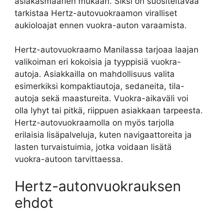
asiakasmäärien mukaan. Siksi on suositeltavaa
tarkistaa Hertz-autovuokraamon viralliset
aukioloajat ennen vuokra-auton varaamista.
Hertz-autovuokraamo Manilassa tarjoaa laajan
valikoiman eri kokoisia ja tyyppisiä vuokra-
autoja. Asiakkailla on mahdollisuus valita
esimerkiksi kompaktiautoja, sedaneita, tila-
autoja sekä maastureita. Vuokra-aikaväli voi
olla lyhyt tai pitkä, riippuen asiakkaan tarpeesta.
Hertz-autovuokraamolla on myös tarjolla
erilaisia lisäpalveluja, kuten navigaattoreita ja
lasten turvaistuimia, jotka voidaan lisätä
vuokra-autoon tarvittaessa.
Hertz-autonvuokrauksen
ehdot