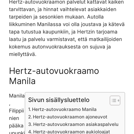
Hertz-autovuokraamon palvelut kattavat kaiken
tarvittavan, ja hinnat vaihtelevat asiakkaiden
tarpeiden ja sesonkien mukaan. Autolla
liikkuminen Manilassa voi olla joustava ja kätevä
tapa tutustua kaupunkiin, ja Hertzin tarjoama
laatu ja palvelu varmistavat, että matkailijoiden
kokemus autonvuokrauksesta on sujuva ja
miellyttävä.
Hertz-autovuokraamo
Manila
Manila
Sivun sisällysluettelo
,
Hertz-autovuokraamo Manila
Filippii
Hertz-autovuokraamon ajoneuvot
nien
Hertz-autovuokraamon asiakaspalvelu
pääka
Hertz-autovuokraamon aukioloajat
upunki