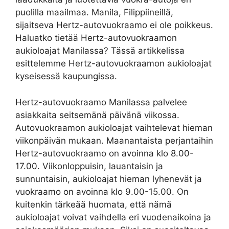
puolilla maailmaa. Manila, Filippiineillä,
sijaitseva Hertz-autovuokraamo ei ole poikkeus.
Haluatko tietää Hertz-autovuokraamon
aukioloajat Manilassa? Tässä artikkelissa
esittelemme Hertz-autovuokraamon aukioloajat
kyseisessä kaupungissa.
Hertz-autovuokraamo Manilassa palvelee
asiakkaita seitsemänä päivänä viikossa.
Autovuokraamon aukioloajat vaihtelevat hieman
viikonpäivän mukaan. Maanantaista perjantaihin
Hertz-autovuokraamo on avoinna klo 8.00-
17.00. Viikonloppuisin, lauantaisin ja
sunnuntaisin, aukioloajat hieman lyhenevät ja
vuokraamo on avoinna klo 9.00-15.00. On
kuitenkin tärkeää huomata, että nämä
aukioloajat voivat vaihdella eri vuodenaikoina ja