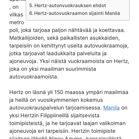
Hertz-autonvuokrauksen ehdot
, on
Hertz-autovuokraamon sijainti Manila
vilkas
metro
poli, joka tarjoaa paljon nähtävää ja koettavaa.
Matkailijoiden, sekä paikallisten asukkaiden,
tarpeisiin on kehittynyt useita autovuokraamoja,
jotka tarjoavat laadukkaita palveluita ja
ajoneuvoja. Yksi näistä vuokraamoista on Hertz,
joka on yksi maailman suurimmista
autovuokraamoista.
Hertz on läsnä yli 150 maassa ympäri maailmaa
ja heillä on vuosikymmenien kokemus
autovuokrauspalvelun tarjoamisessa.
Manila
on
yksi Hertzin Filippiineillä sijaitsevista
toimipisteistä, ja he tarjoavat laajan valikoiman
ajoneuvoja eri tarpeisiin. Hertzin toimipiste
sijaitsee lähellä Ninoy Aquino -kansainvälistä