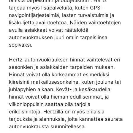
omista tarpeistaan ja budjetistaan. Hertz
tarjoaa myös lisäpalveluita, kuten GPS-
navigointijärjestelmiä, lasten turvaistuimia ja
lisäkuljettajavaihtoehtoa. Näiden vaihtoehtojen
avulla asiakkaat voivat räätälöidä
autonvuokrauksen juuri omiin tarpeisiinsa
sopivaksi.
Hertz-autonvuokrauksen hinnat vaihtelevat eri
sesonkien ja asiakkaiden tarpeiden mukaan.
Hinnat voivat olla korkeammat esimerkiksi
kiireisinä matkailusesonkeina, kuten jouluna tai
juhlapyhien aikaan. Kevät- ja kesäkaudella
hinnat voivat olla hieman edullisemmat, ja
viikonloppuisin saattaa olla tarjolla
erikoishintoja. Hertzillä on myös erilaisia
tarjouksia ja alennuksia, joita kannattaa seurata
autonvuokrausta suunnitellessa.