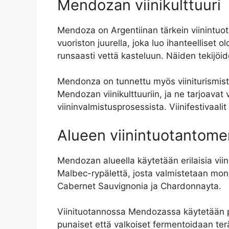
Mendozan viinikulttuuri
Mendoza on Argentiinan tärkein viinintuota
vuoriston juurella, joka luo ihanteelliset 
runsaasti vettä kasteluun. Näiden tekijöi
Mendonza on tunnettu myös viiniturismistaa
Mendozan viinikulttuuriin, ja ne tarjoavat vi
viininvalmistusprosessista. Viinifestivaalit
Alueen viinintuotantom
Mendozan alueella käytetään erilaisia viin
Malbec-rypälettä, josta valmistetaan monipu
Cabernet Sauvignonia ja Chardonnayta.
Viinituotannossa Mendozassa käytetään pe
punaiset että valkoiset fermentoidaan terä