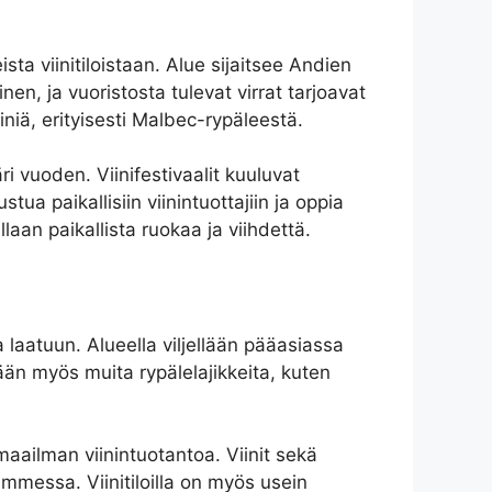
ta viinitiloistaan. Alue sijaitsee Andien
nen, ja vuoristosta tulevat virrat tarjoavat
niä, erityisesti Malbec-rypäleestä.
i vuoden. Viinifestivaalit kuuluvat
stua paikallisiin viinintuottajiin ja oppia
llaan paikallista ruokaa ja viihdettä.
 laatuun. Alueella viljellään pääasiassa
lään myös muita rypälelajikkeita, kuten
aailman viinintuotantoa. Viinit sekä
ammessa. Viinitiloilla on myös usein