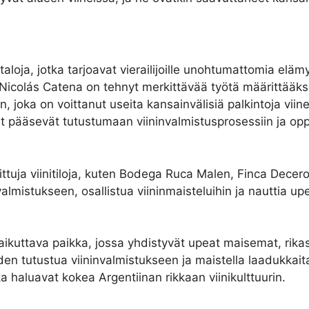
oja, jotka tarjoavat vierailijoille unohtumattomia elämy
 Nicolás Catena on tehnyt merkittävää työtä määrittää
joka on voittanut useita kansainvälisiä palkintoja viineis
ävijät pääsevät tutustumaan viininvalmistusprosessiin j
uja viinitiloja, kuten Bodega Ruca Malen, Finca Decero 
ja valmistukseen, osallistua viininmaisteluihin ja nauttia 
kuttava paikka, jossa yhdistyvät upeat maisemat, rikas hi
isuuden tutustua viininvalmistukseen ja maistella laadukka
tka haluavat kokea Argentiinan rikkaan viinikulttuurin.