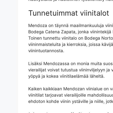
Tunnetuimmat viinitalot
Mendoza on täynnä maailmankuuluja viinital
Bodega Catena Zapata, jonka viinintekijä
Toinen tunnettu viinitalo on Bodega Norton, 
viininmaisteluita ja kierroksia, joissa k
viinintuotannosta.
Lisäksi Mendozassa on monia muita suositt
vierailijat voivat tutustua viininviljelyyn 
yöpyä ja kokea viinitilaelämää läheltä.
Kaiken kaikkiaan Mendozan viinialue on vai
viinitilat tarjoavat vierailijoille mahdoll
ehdoton kohde viinin ystäville ja niille, jo