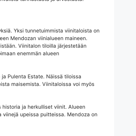
ksiä. Yksi tunnetuimmista viinitaloista on
kseen Mendozan viinialueen maineen.
tään. Viinitalon tiloilla järjestetään
a oppimaan enemmän alueen
ja Pulenta Estate. Näissä tiloissa
upeista maisemista. Viinitaloissa voi myös
storia ja herkulliset viinit. Alueen
ita viinejä upeissa puitteissa. Mendoza on