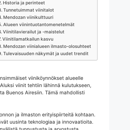
Historia ja perinteet
Tunnetuimmat viinitalot
Mendozan viinikulttuuri
Alueen viinintuotantomenetelmät
Viinitilavierailut ja -maistelut
Viinitilamatkailun kasvu
Mendozan viinialueen ilmasto-olosuhteet
Tulevaisuuden näkymät ja uudet trendit
ensimmäiset viiniköynnökset alueelle
luksi viinit tehtiin lähinnä kulutukseen,
sta Buenos Airesiin. Tämä mahdollisti
on ja ilmaston erityispiirteitä kohtaan.
vät uusinta teknologiaa ja innovaatioita.
nvälistä tunnustusta ja arvostusta.