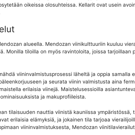
kypsytetään oikeissa olosuhteissa. Kellarit ovat usein avoimi
.
telut
 Mendozan alueella. Mendozan viinikulttuuriin kuuluu vierail
ä. Monilla tiloilla on myös ravintoloita, joissa tarjoillaan 
n nähdä viininvalmistusprosessi läheltä ja oppia samalla 
 rypäleenkorjuuseen ja seurata viinin valmistusta aina fe
istella erilaisia viinejä. Maistelusessioilla asiantunteva
 ominaisuuksista ja makuprofiileista.
an tilaisuuden nauttia viinistä kauniissa ympäristössä, t
oavat erilaisia elämyksiä, ja jokainen tila tarjoaa vierail
oppimaan viininvalmistuksesta, Mendozan viinitilavierailu