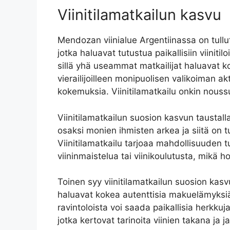
Viinitilamatkailun kasvu
Mendozan viinialue Argentiinassa on tullut
jotka haluavat tutustua paikallisiin viinit
sillä yhä useammat matkailijat haluavat ko
vierailijoilleen monipuolisen valikoiman akt
kokemuksia. Viinitilamatkailu onkin noussu
Viinitilamatkailun suosion kasvun taustalla 
osaksi monien ihmisten arkea ja siitä on tu
Viinitilamatkailu tarjoaa mahdollisuuden tu
viininmaistelua tai viinikoulutusta, mikä ho
Toinen syy viinitilamatkailun suosion kasvu
haluavat kokea autenttisia makuelämyksiä ja
ravintoloista voi saada paikallisia herkkuja
jotka kertovat tarinoita viinien takana ja ja