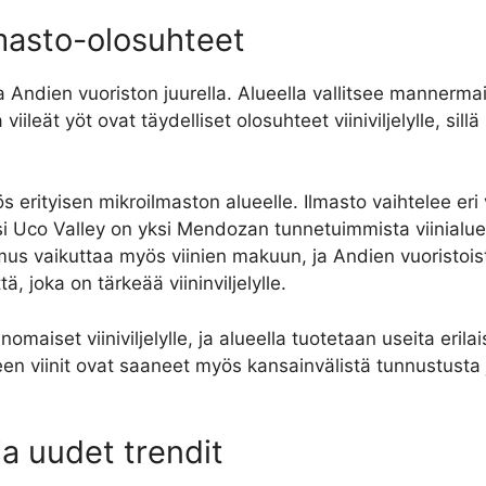
masto-olosuhteet
 Andien vuoriston juurella. Alueella vallitsee mannermai
 viileät yöt ovat täydelliset olosuhteet viiniviljelylle, si
 erityisen mikroilmaston alueelle. Ilmasto vaihtelee eri v
ksi Uco Valley on yksi Mendozan tunnetuimmista viinialue
us vaikuttaa myös viinien makuun, ja Andien vuoristois
ä, joka on tärkeää viininviljelylle.
maiset viiniviljelylle, ja alueella tuotetaan useita erila
en viinit ovat saaneet myös kansainvälistä tunnustusta
a uudet trendit