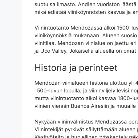
suotuisa ilmasto. Andien vuoriston jäästä
mikä edistää viiniköynnösten kasvua ja a
Viinintuotanto Mendozassa alkoi 1500-luvun
viiniköynnöksiä mukanaan. Alueen suosio k
viinitilaa. Mendozan viinialue on jaettu er
ja Uco Valley. Jokaisella alueella on omat 
Historia ja perinteet
Mendozan viinialueen historia ulottuu yli 
1500-luvun lopulla, ja viininviljely levisi
mutta viinintuotanto alkoi kasvaa 1800-lu
viinien viennin Buenos Airesiin ja muuall
Nykyään viininvalmistus Mendozassa perus
Viinintekijät pyrkivät säilyttämään alueen
Käsityötaito ja huolellinen työskentely nä