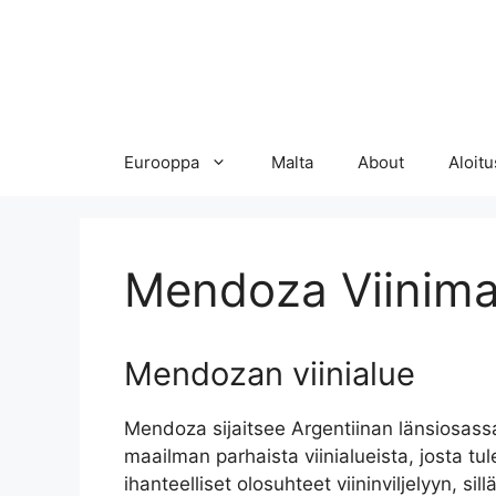
Eurooppa
Malta
About
Aloitu
Mendoza Viinim
Mendozan viinialue
Mendoza sijaitsee Argentiinan länsiosass
maailman parhaista viinialueista, josta tu
ihanteelliset olosuhteet viininviljelyyn, si