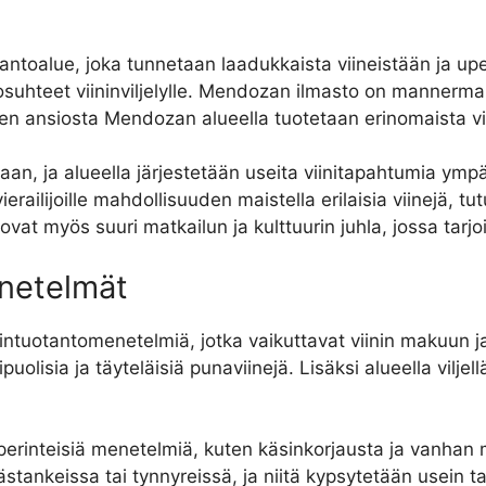
ntoalue, joka tunnetaan laadukkaista viineistään ja upeis
olosuhteet viininviljelylle. Mendozan ilmasto on mannermai
den ansiosta Mendozan alueella tuotetaan erinomaista vii
n, ja alueella järjestetään useita viinitapahtumia ympär
erailijoille mahdollisuuden maistella erilaisia viinejä, tutu
 ovat myös suuri matkailun ja kulttuurin juhla, jossa tarjoi
enetelmät
intuotantomenetelmiä, jotka vaikuttavat viinin makuun ja
olisia ja täyteläisiä punaviinejä. Lisäksi alueella viljel
rinteisiä menetelmiä, kuten käsinkorjausta ja vanhan m
stankeissa tai tynnyreissä, ja niitä kypsytetään usein t