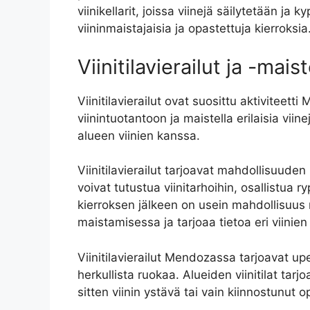
viinikellarit, joissa viinejä säilytetään ja 
viininmaistajaisia ja opastettuja kierroksia
Viinitilavierailut ja -mais
Viinitilavierailut ovat suosittu aktiviteetti
viinintuotantoon ja maistella erilaisia viinej
alueen viinien kanssa.
Viinitilavierailut tarjoavat mahdollisuude
voivat tutustua viinitarhoihin, osallistua
kierroksen jälkeen on usein mahdollisuus ma
maistamisessa ja tarjoaa tietoa eri viinien
Viinitilavierailut Mendozassa tarjoavat upe
herkullista ruokaa. Alueiden viinitilat tarj
sitten viinin ystävä tai vain kiinnostunut 