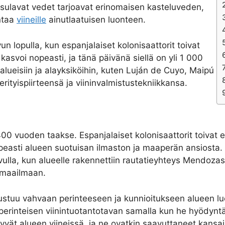
 sulavat vedet tarjoavat erinomaisen kasteluveden,
ntaa
viineille
ainutlaatuisen luonteen.
 lopulla, kun espanjalaiset kolonisaattorit toivat
asvoi nopeasti, ja tänä päivänä siellä on yli 1 000
i alueisiin ja alayksiköihin, kuten Luján de Cuyo, Maipú
erityispiirteensä ja viininvalmistustekniikkansa.
400 vuoden taakse. Espanjalaiset kolonisaattorit toivat 
 nopeasti alueen suotuisan ilmaston ja maaperän ansiosta. A
vulla, kun alueelle rakennettiin rautatieyhteys Mendoza
e maailmaan.
tuu vahvaan perinteeseen ja kunnioitukseen alueen luonn
 perinteisen viinintuotantotavan samalla kun he hyödyntä
kyvät alueen viineissä, ja ne ovatkin saavuttaneet kansai