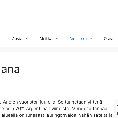
s
Aasia
Afrikka
Amerikka
Oseani
aana
a Andien vuoriston juurella. Se tunnetaan yhtenä
lee noin 70% Argentiinan viineistä. Mendoza tarjoaa
llä alueella on runsaasti auringonvaloa, vähän sateita ja