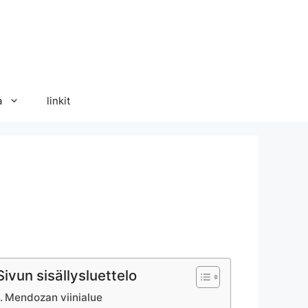
a
linkit
Sivun sisällysluettelo
Mendozan viinialue