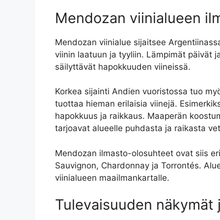
Mendozan viinialueen il
Mendozan viinialue sijaitsee Argentiinassa
viinin laatuun ja tyyliin. Lämpimät päivät ja
säilyttävät hapokkuuden viineissä.
Korkea sijainti Andien vuoristossa tuo myös
tuottaa hieman erilaisia viinejä. Esimerki
hapokkuus ja raikkaus. Maaperän koostum
tarjoavat alueelle puhdasta ja raikasta vett
Mendozan ilmasto-olosuhteet ovat siis erino
Sauvignon, Chardonnay ja Torrontés. Alue
viinialueen maailmankartalle.
Tulevaisuuden näkymät j