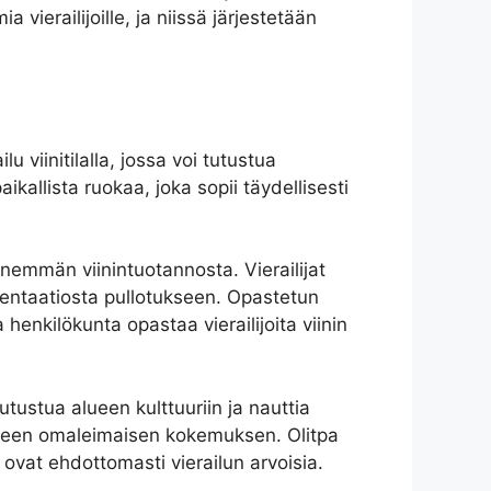
a vierailijoille, ja niissä järjestetään
u viinitilalla, jossa voi tutustua
paikallista ruokaa, joka sopii täydellisesti
enemmän viinintuotannosta. Vierailijat
rmentaatiosta pullotukseen. Opastetun
 henkilökunta opastaa vierailijoita viinin
utustua alueen kulttuuriin ja nauttia
ijoilleen omaleimaisen kokemuksen. Olitpa
t ovat ehdottomasti vierailun arvoisia.