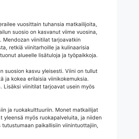
ailee vuosittain tuhansia matkailijoita,
tkailun suosio on kasvanut viime vuosina,
. Mendozan viinitilat tarjoavatkin
, retkiä viinitarhoille ja kulinaarisia
onut alueelle lisätuloja ja työpaikkoja.
n suosion kasvu yleisesti. Viini on tullut
ä ja kokea erilaisia viinikokemuksia.
 Lisäksi viinitilat tarjoavat usein myös
iin ja ruokakulttuuriin. Monet matkailijat
vat yleensä myös ruokapalveluita, ja niiden
 tutustumaan paikallisiin viinintuottajiin,