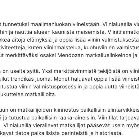
 tunnetuksi maailmanluokan viineistään. Viinialueella vier
iloihin ja nauttia alueen kauniista maisemista. Viinitilama
kea aitoja elämyksiä ja oppia lisää viinin valmistuksesta
iviteetteja, kuten viininmaistelua, kuohuviinien valmistusta
t merkittäväksi osaksi Mendozan matkailuelinkeinoa ja tu
on useita syitä. Yksi merkittävimmistä tekijöistä on viini
llut trendikäs juoma. Monet haluavat oppia lisää viineist
tustua viinin valmistusprosessiin ja oppia uutta viineistä.
ukuttelee matkailijoita.
un on matkailijoiden kiinnostus paikallisiin elintarvikkeis
 tutustua paikallisiin raaka-aineisiin. Viinitilat tarjoa
. Viinialueilla vierailevat matkailijat pääsevät usein myös
kavat tietoa paikallisista perinteistä ja historiasta.