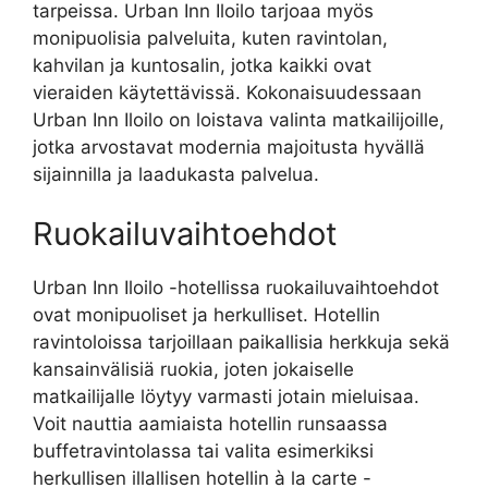
tarpeissa. Urban Inn Iloilo tarjoaa myös
monipuolisia palveluita, kuten ravintolan,
kahvilan ja kuntosalin, jotka kaikki ovat
vieraiden käytettävissä. Kokonaisuudessaan
Urban Inn Iloilo on loistava valinta matkailijoille,
jotka arvostavat modernia majoitusta hyvällä
sijainnilla ja laadukasta palvelua.
Ruokailuvaihtoehdot
Urban Inn Iloilo -hotellissa ruokailuvaihtoehdot
ovat monipuoliset ja herkulliset. Hotellin
ravintoloissa tarjoillaan paikallisia herkkuja sekä
kansainvälisiä ruokia, joten jokaiselle
matkailijalle löytyy varmasti jotain mieluisaa.
Voit nauttia aamiaista hotellin runsaassa
buffetravintolassa tai valita esimerkiksi
herkullisen illallisen hotellin à la carte -