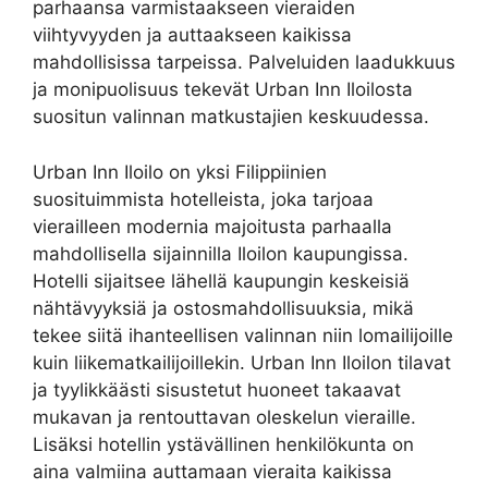
parhaansa varmistaakseen vieraiden
viihtyvyyden ja auttaakseen kaikissa
mahdollisissa tarpeissa. Palveluiden laadukkuus
ja monipuolisuus tekevät Urban Inn Iloilosta
suositun valinnan matkustajien keskuudessa.
Urban Inn Iloilo on yksi Filippiinien
suosituimmista hotelleista, joka tarjoaa
vierailleen modernia majoitusta parhaalla
mahdollisella sijainnilla Iloilon kaupungissa.
Hotelli sijaitsee lähellä kaupungin keskeisiä
nähtävyyksiä ja ostosmahdollisuuksia, mikä
tekee siitä ihanteellisen valinnan niin lomailijoille
kuin liikematkailijoillekin. Urban Inn Iloilon tilavat
ja tyylikkäästi sisustetut huoneet takaavat
mukavan ja rentouttavan oleskelun vieraille.
Lisäksi hotellin ystävällinen henkilökunta on
aina valmiina auttamaan vieraita kaikissa