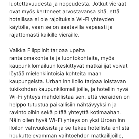
luotettavuudesta ja nopeudesta. Jotkut vieraat
ovat myös kertoneet arvostavansa sitä, että
hotellissa ei ole rajoituksia Wi-Fi yhteyden
käytölle, vaan se on saatavilla vapaasti ja
rajattomasti kaikille vieraille.
Vaikka Filippiinit tarjoaa upeita
rantalomakohteita ja luontokohteita, myös
kaupunkilomailuun keskittyvät matkailijat voivat
löytää mielenkiintoisia kohteita maan
kaupungeista. Urban Inn Iloilo tarjoaa loistavan
tukikohdan kaupunkilomailijoille, ja hotellin hyvä
Wi-Fi yhteys mahdollistaa sen, että vieraiden on
helppo tutustua paikallisiin nähtävyyksiin ja
ravintoloihin sekä pitää yhteyttä kotimaahan.
Näin ollen hyvä Wi-Fi yhteys on yksi Urban Inn
Iloilon vahvuuksista ja se tekee hotellista entistä
houkuttelevamman vaihtoehdon matkailijoille,