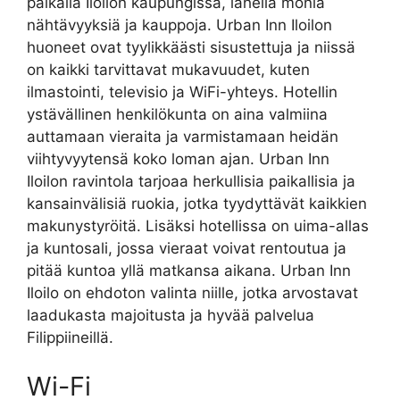
paikalla Iloilon kaupungissa, lähellä monia
nähtävyyksiä ja kauppoja. Urban Inn Iloilon
huoneet ovat tyylikkäästi sisustettuja ja niissä
on kaikki tarvittavat mukavuudet, kuten
ilmastointi, televisio ja WiFi-yhteys. Hotellin
ystävällinen henkilökunta on aina valmiina
auttamaan vieraita ja varmistamaan heidän
viihtyvyytensä koko loman ajan. Urban Inn
Iloilon ravintola tarjoaa herkullisia paikallisia ja
kansainvälisiä ruokia, jotka tyydyttävät kaikkien
makunystyröitä. Lisäksi hotellissa on uima-allas
ja kuntosali, jossa vieraat voivat rentoutua ja
pitää kuntoa yllä matkansa aikana. Urban Inn
Iloilo on ehdoton valinta niille, jotka arvostavat
laadukasta majoitusta ja hyvää palvelua
Filippiineillä.
Wi-Fi