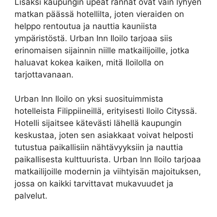
Lisäksi kaupungin upeat rannat ovat vain lyhyen
matkan päässä hotellilta, joten vieraiden on
helppo rentoutua ja nauttia kauniista
ympäristöstä. Urban Inn Iloilo tarjoaa siis
erinomaisen sijainnin niille matkailijoille, jotka
haluavat kokea kaiken, mitä Iloilolla on
tarjottavanaan.
Urban Inn Iloilo on yksi suosituimmista
hotelleista Filippiineillä, erityisesti Iloilo Cityssä.
Hotelli sijaitsee kätevästi lähellä kaupungin
keskustaa, joten sen asiakkaat voivat helposti
tutustua paikallisiin nähtävyyksiin ja nauttia
paikallisesta kulttuurista. Urban Inn Iloilo tarjoaa
matkailijoille modernin ja viihtyisän majoituksen,
jossa on kaikki tarvittavat mukavuudet ja
palvelut.