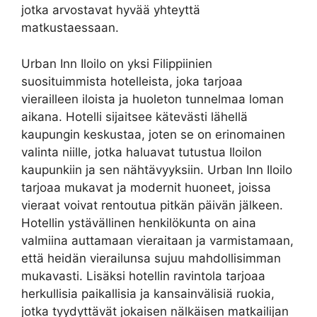
jotka arvostavat hyvää yhteyttä
matkustaessaan.
Urban Inn Iloilo on yksi Filippiinien
suosituimmista hotelleista, joka tarjoaa
vierailleen iloista ja huoleton tunnelmaa loman
aikana. Hotelli sijaitsee kätevästi lähellä
kaupungin keskustaa, joten se on erinomainen
valinta niille, jotka haluavat tutustua Iloilon
kaupunkiin ja sen nähtävyyksiin. Urban Inn Iloilo
tarjoaa mukavat ja modernit huoneet, joissa
vieraat voivat rentoutua pitkän päivän jälkeen.
Hotellin ystävällinen henkilökunta on aina
valmiina auttamaan vieraitaan ja varmistamaan,
että heidän vierailunsa sujuu mahdollisimman
mukavasti. Lisäksi hotellin ravintola tarjoaa
herkullisia paikallisia ja kansainvälisiä ruokia,
jotka tyydyttävät jokaisen nälkäisen matkailijan