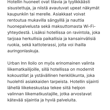
Hotellin huoneet ovat tilavia ja tyylikkäästi
sisustettuja, ja niistä avautuvat upeat näkymät
kaupunkiin tai merelle. Asiakkaat voivat
rentoutua mukavilla sängyillä ja nauttia
huonepalvelusta sekä maksuttomasta Wi-Fi-
yhteydestä. Lisäksi hotellissa on ravintola, joka
tarjoaa herkullisia paikallisia ja kansainvälisiä
ruokia, sekä kattoterassi, jolta voi ihailla
auringonlaskuja.
Urban Inn Iloilo on myös erinomainen valinta
liikematkailijoille, sillä hotellissa on modernit
kokoustilat ja ystävällinen henkilökunta, joka
huolehtii asiakkaiden tarpeista. Hotellin sijainti
lähellä liikekeskustaa tekee siitä helpon
valinnan liikematkustajille, jotka arvostavat
kätevää sijaintia ja hyviä palveluita.