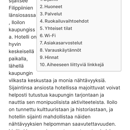
sijaitsee
Huoneet
Filippiinien
Palvelut
länsiosassa
Ruokailuvaihtoehdot
, Iloilon
Yhteiset tilat
kaupungiss
Wi-Fi
a. Hotelli on
Asiakasarvostelut
hyvin
Varauskäytännöt
keskeisellä
Hinnat
paikalla,
Aiheeseen liittyviä linkkejä
lähellä
kaupungin
vilkasta keskustaa ja monia nähtävyyksiä.
Sijaintinsa ansiosta hotellissa majoittuvat voivat
helposti tutustua kaupungin tarjontaan ja
nauttia sen monipuolisista aktiviteeteista. Iloilo
on tunnettu kulttuuristaan ja historiastaan, ja
hotellin sijainti mahdollistaa näiden
nähtävyyksien helpomman saavutettavuuden.