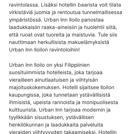
ravintolassa. Lisäksi hotellin baarista voit tilata
virkistäviä juomia ja rentoutua tunnelmallisessa
ympäristössä. Urban Inn Iloilo panostaa
laadukkaisiin raaka-aineisiin ja huolehtii siitä,
että ruoat ovat tuoreita ja maistuvia. Tule siis
nauttimaan herkullisista makuelämyksistä
Urban Inn Iloilon ravintoloihin!
Urban Inn Iloilo on yksi Filippiinien
suosituimmista hotelleista, joka tarjoaa
vierailleen ainutlaatuisen ja viihtyisän
majoituskokemuksen. Hotelli sijaitsee Iloilon
kaupungissa, joka tunnetaan ystävällisistä
ihmisistä, upeista rannoista ja monipuolisesta
kulttuurista. Urban Inn tarjoaa modernin ja
tyylikkään sisustuksen, ystävällisen
henkilökunnan ja laadukkaita palveluita
vieraiden viihtyvyyden takaamiseksi. Hotellin