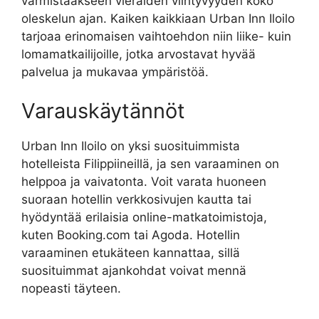
varmistaakseen vieraiden viihtyvyyden koko
oleskelun ajan. Kaiken kaikkiaan Urban Inn Iloilo
tarjoaa erinomaisen vaihtoehdon niin liike- kuin
lomamatkailijoille, jotka arvostavat hyvää
palvelua ja mukavaa ympäristöä.
Varauskäytännöt
Urban Inn Iloilo on yksi suosituimmista
hotelleista Filippiineillä, ja sen varaaminen on
helppoa ja vaivatonta. Voit varata huoneen
suoraan hotellin verkkosivujen kautta tai
hyödyntää erilaisia online-matkatoimistoja,
kuten Booking.com tai Agoda. Hotellin
varaaminen etukäteen kannattaa, sillä
suosituimmat ajankohdat voivat mennä
nopeasti täyteen.