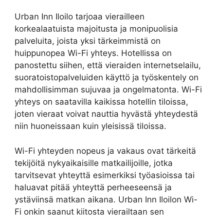
Urban Inn Iloilo tarjoaa vierailleen
korkealaatuista majoitusta ja monipuolisia
palveluita, joista yksi tärkeimmistä on
huippunopea Wi-Fi yhteys. Hotellissa on
panostettu siihen, että vieraiden internetselailu,
suoratoistopalveluiden käyttö ja työskentely on
mahdollisimman sujuvaa ja ongelmatonta. Wi-Fi
yhteys on saatavilla kaikissa hotellin tiloissa,
joten vieraat voivat nauttia hyvästä yhteydestä
niin huoneissaan kuin yleisissä tiloissa.
Wi-Fi yhteyden nopeus ja vakaus ovat tärkeitä
tekijöitä nykyaikaisille matkailijoille, jotka
tarvitsevat yhteyttä esimerkiksi työasioissa tai
haluavat pitää yhteyttä perheeseensä ja
ystäviinsä matkan aikana. Urban Inn Iloilon Wi-
Fi onkin saanut kiitosta vierailtaan sen