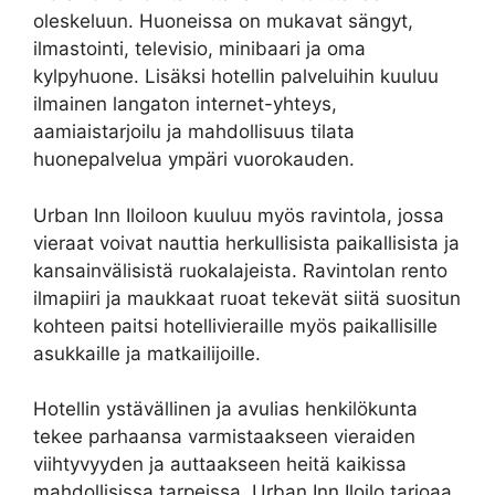
oleskeluun. Huoneissa on mukavat sängyt,
ilmastointi, televisio, minibaari ja oma
kylpyhuone. Lisäksi hotellin palveluihin kuuluu
ilmainen langaton internet-yhteys,
aamiaistarjoilu ja mahdollisuus tilata
huonepalvelua ympäri vuorokauden.
Urban Inn Iloiloon kuuluu myös ravintola, jossa
vieraat voivat nauttia herkullisista paikallisista ja
kansainvälisistä ruokalajeista. Ravintolan rento
ilmapiiri ja maukkaat ruoat tekevät siitä suositun
kohteen paitsi hotellivieraille myös paikallisille
asukkaille ja matkailijoille.
Hotellin ystävällinen ja avulias henkilökunta
tekee parhaansa varmistaakseen vieraiden
viihtyvyyden ja auttaakseen heitä kaikissa
mahdollisissa tarpeissa. Urban Inn Iloilo tarjoaa