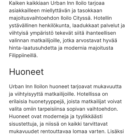
Kaiken kaikkiaan Urban Inn Iloilo tarjoaa
asiakkailleen miellyttävän ja tasokkaan
majoitusvaihtoehdon Iloilo Cityssä. Hotellin
ystävällinen henkilökunta, laadukkaat palvelut ja
viihtyisä ympäristö tekevät siitä ihanteellisen
valinnan matkailijoille, jotka arvostavat hyvää
hinta-laatusuhdetta ja modernia majoitusta
Filippiineillä.
Huoneet
Urban Inn Iloilon huoneet tarjoavat mukavuutta
ja viihtyisyyttä matkailijoille. Hotellissa on
erilaisia huonetyyppejä, joista matkailijat voivat
valita omiin tarpeisiinsa sopivan vaihtoehdon.
Huoneet ovat moderneja ja tyylikkäästi
sisustettuja, ja niissä on kaikki tarvittavat
mukavuudet rentouttavaa lomaa varten. Lisäksi