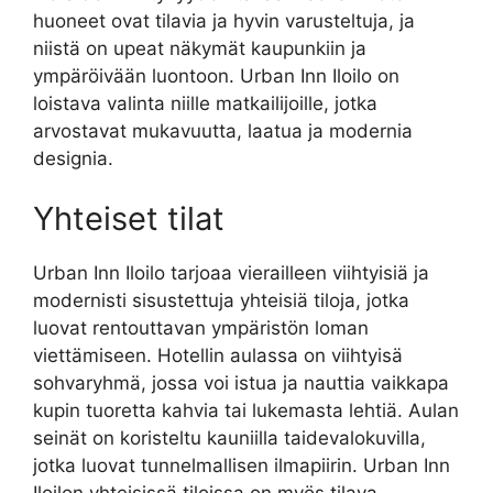
huoneet ovat tilavia ja hyvin varusteltuja, ja
niistä on upeat näkymät kaupunkiin ja
ympäröivään luontoon. Urban Inn Iloilo on
loistava valinta niille matkailijoille, jotka
arvostavat mukavuutta, laatua ja modernia
designia.
Yhteiset tilat
Urban Inn Iloilo tarjoaa vierailleen viihtyisiä ja
modernisti sisustettuja yhteisiä tiloja, jotka
luovat rentouttavan ympäristön loman
viettämiseen. Hotellin aulassa on viihtyisä
sohvaryhmä, jossa voi istua ja nauttia vaikkapa
kupin tuoretta kahvia tai lukemasta lehtiä. Aulan
seinät on koristeltu kauniilla taidevalokuvilla,
jotka luovat tunnelmallisen ilmapiirin. Urban Inn