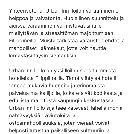
Yhteenvetona, Urban Inn Iloilon varaaminen on
helppoa ja vaivatonta. Huolellinen suunnittelu ja
ajoissa varaaminen varmistavat sinulle
miellyttävän ja stressittömän majoittumisen
Filippiineillä. Muista tarkistaa varausten ehdot ja
mahdolliset lisämaksut, jotta voit nauttia
lomastasi täysin siemauksin.
Urban Inn Iloilo on yksi Iloilon suosituimmista
hotelleista Filippiineillä. Tämä viihtyisä hotelli
tarjoaa mukavia huoneita ja erinomaista
palvelua matkailijoille, jotka etsivät kodikasta ja
edullista majoitusta kaupungin keskustassa.
Urban Inn Iloilo sijaitsee kätevästi lähellä monia
nähtävyyksiä, ravintoloita ja
ostosmahdollisuuksia, joten vieraat voivat
helposti tutustua paikalliseen kulttuuriin ja