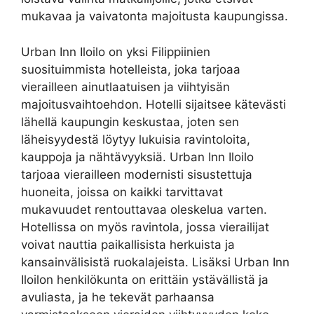
mukavaa ja vaivatonta majoitusta kaupungissa.
Urban Inn Iloilo on yksi Filippiinien
suosituimmista hotelleista, joka tarjoaa
vierailleen ainutlaatuisen ja viihtyisän
majoitusvaihtoehdon. Hotelli sijaitsee kätevästi
lähellä kaupungin keskustaa, joten sen
läheisyydestä löytyy lukuisia ravintoloita,
kauppoja ja nähtävyyksiä. Urban Inn Iloilo
tarjoaa vierailleen modernisti sisustettuja
huoneita, joissa on kaikki tarvittavat
mukavuudet rentouttavaa oleskelua varten.
Hotellissa on myös ravintola, jossa vierailijat
voivat nauttia paikallisista herkuista ja
kansainvälisistä ruokalajeista. Lisäksi Urban Inn
Iloilon henkilökunta on erittäin ystävällistä ja
avuliasta, ja he tekevät parhaansa