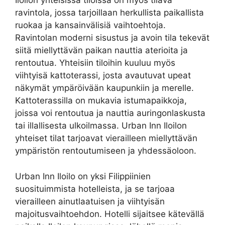
Iloilon yhteisissä tiloissa on myös tilava
ravintola, jossa tarjoillaan herkullista paikallista
ruokaa ja kansainvälisiä vaihtoehtoja.
Ravintolan moderni sisustus ja avoin tila tekevät
siitä miellyttävän paikan nauttia aterioita ja
rentoutua. Yhteisiin tiloihin kuuluu myös
viihtyisä kattoterassi, josta avautuvat upeat
näkymät ympäröivään kaupunkiin ja merelle.
Kattoterassilla on mukavia istumapaikkoja,
joissa voi rentoutua ja nauttia auringonlaskusta
tai illallisesta ulkoilmassa. Urban Inn Iloilon
yhteiset tilat tarjoavat vierailleen miellyttävän
ympäristön rentoutumiseen ja yhdessäoloon.
Urban Inn Iloilo on yksi Filippiinien
suosituimmista hotelleista, ja se tarjoaa
vierailleen ainutlaatuisen ja viihtyisän
majoitusvaihtoehdon. Hotelli sijaitsee kätevällä