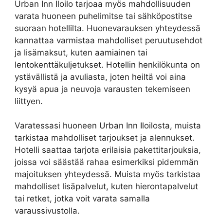
Urban Inn Iloilo tarjoaa myös mahdollisuuden
varata huoneen puhelimitse tai sähköpostitse
suoraan hotellilta. Huonevarauksen yhteydessä
kannattaa varmistaa mahdolliset peruutusehdot
ja lisämaksut, kuten aamiainen tai
lentokenttäkuljetukset. Hotellin henkilökunta on
ystävällistä ja avuliasta, joten heiltä voi aina
kysyä apua ja neuvoja varausten tekemiseen
liittyen.
Varatessasi huoneen Urban Inn Iloilosta, muista
tarkistaa mahdolliset tarjoukset ja alennukset.
Hotelli saattaa tarjota erilaisia pakettitarjouksia,
joissa voi säästää rahaa esimerkiksi pidemmän
majoituksen yhteydessä. Muista myös tarkistaa
mahdolliset lisäpalvelut, kuten hierontapalvelut
tai retket, jotka voit varata samalla
varaussivustolla.