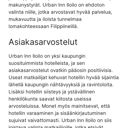
makunystyrät. Urban Inn Iloilo on ehdoton
valinta niille, jotka arvostavat hyvää palvelua,
mukavuutta ja iloista tunnelmaa
lomakohteessaan Filippiineillä.
Asiakasarvostelut
Urban Inn Iloilo on yksi kaupungin
suosituimmista hotelleista, ja sen
asiakasarvostelut ovatkin pääosin positiivisia.
Useat matkailijat kehuvat hotellin hyvää sijaintia
lähellä kaupungin nähtävyyksiä ja ravintoloita.
Lisäksi hotellin siisteys ja ystävällinen
henkilökunta saavat kiitosta useissa
arvosteluissa. Monet myös mainitsevat, että
hotellin varaaminen ja sisäänkirjautuminen
sujuivat vaivattomasti. Urban Inn Iloilo on siis
loistava valinta matkailijoille, jotka etsivät