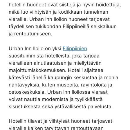
hotellin huoneet ovat siistejä ja hyvin hoidettuja,
mikä luo viihtyisän ja kodikkaan tunnelman
vieraille. Urban Inn Iloilon huoneet tarjoavat
täydellisen tukikohdan Filippiineillä seikkailuun
ja rentoutumiseen.
Urban Inn Iloilo on yksi
Filippiinien
suosituimmista hotelleista, joka tarjoaa
vierailleen ainutlaatuisen ja miellyttävän
majoittumiskokemuksen. Hotelli sijaitsee
kätevästi lähellä kaupungin keskustaa ja monia
nähtävyyksiä, kuten museoita, ravintoloita ja
ostoskeskuksia. Urban Inn Iloilossa vieraat
voivat nauttia modernista ja tyylikkäästä
sisustuksesta sekä ystävällisestä palvelusta.
Hotellin tilavat ja viihtyisät huoneet tarjoavat
vieraille kaiken tarvittavan rentouttavaan