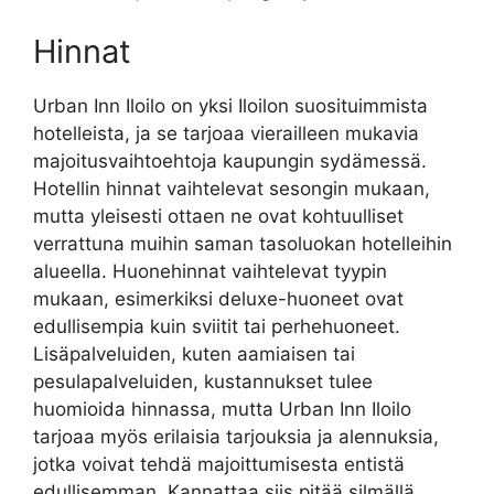
Hinnat
Urban Inn Iloilo on yksi Iloilon suosituimmista
hotelleista, ja se tarjoaa vierailleen mukavia
majoitusvaihtoehtoja kaupungin sydämessä.
Hotellin hinnat vaihtelevat sesongin mukaan,
mutta yleisesti ottaen ne ovat kohtuulliset
verrattuna muihin saman tasoluokan hotelleihin
alueella. Huonehinnat vaihtelevat tyypin
mukaan, esimerkiksi deluxe-huoneet ovat
edullisempia kuin sviitit tai perhehuoneet.
Lisäpalveluiden, kuten aamiaisen tai
pesulapalveluiden, kustannukset tulee
huomioida hinnassa, mutta Urban Inn Iloilo
tarjoaa myös erilaisia tarjouksia ja alennuksia,
jotka voivat tehdä majoittumisesta entistä
edullisemman. Kannattaa siis pitää silmällä