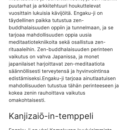
puutarhat ja arkkitehtuuri houkuttelevat
vuosittain lukuisia kävijöitä. Engaku-ji on
täydellinen paikka tutustua zen-
buddhalaisuuden oppiin ja tunnelmaan, ja se
tarjoaa mahdollisuuden oppia uusia
meditaatiotekniikoita sekä osallistua zen-
rituaaleihin. Zen-buddhalaisuuden perinteen
vaikutus on vahva Japanissa, ja monet
japanilaiset harjoittavat zen-meditaatiota
säännöllisesti terveytensä ja hyvinvointinsa
edistämiseksi.Engaku-ji tarjoaa ainutlaatuisen
mahdollisuuden tutustua tähän perinteeseen ja
kokea zenin rauhoittava vaikutus
omakohtaisesti.
Kanjizaiō-in-temppeli