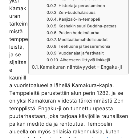
yksi
Historia ja perustaminen
Kamak
Zen-buddhalaisuus
uran
Kanjizaiō-in-temppeli
tärkeim
Koshakin suuri Buddha-patsas
mistä
Puiden hedelmätarha
temppe
Meditaatiomahdollisuudet
leistä,
Teehuone ja teeseremonia
Vuodenajat ja festivaalit
ja se
Aiheeseen liittyviä linkkejä
sijaitse
Kamakuran nähtävyydet – Engaku-ji
e
kauniill
a vuoristoalueella lähellä Kamakura-kapia.
Temppeleitä perustettiin alun perin 1282, ja se
on yksi Kamakuran viidestä tärkeimmästä Zen-
tempplistä. Engaku-ji on tunnettu upeasta
puutarhastaan, joka tarjoaa kävijöille rauhallisen
paikan meditoida ja rentoutua. Temppelin
alueella on myös erilaisia ​​rakennuksia, kuten