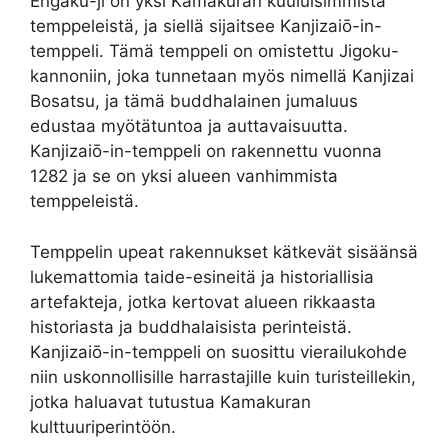
Engaku-ji on yksi Kamakuran kuuluisimmista
temppeleistä, ja siellä sijaitsee Kanjizaiō-in-
temppeli. Tämä temppeli on omistettu Jigoku-
kannoniin, joka tunnetaan myös nimellä Kanjizai
Bosatsu, ja tämä buddhalainen jumaluus
edustaa myötätuntoa ja auttavaisuutta.
Kanjizaiō-in-temppeli on rakennettu vuonna
1282 ja se on yksi alueen vanhimmista
temppeleistä.
Temppelin upeat rakennukset kätkevät sisäänsä
lukemattomia taide-esineitä ja historiallisia
artefakteja, jotka kertovat alueen rikkaasta
historiasta ja buddhalaisista perinteistä.
Kanjizaiō-in-temppeli on suosittu vierailukohde
niin uskonnollisille harrastajille kuin turisteillekin,
jotka haluavat tutustua Kamakuran
kulttuuriperintöön.