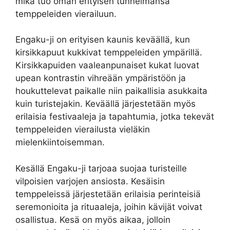
mikä tuo oman erityisen tunnelmansa
temppeleiden vierailuun.
Engaku-ji on erityisen kaunis keväällä, kun
kirsikkapuut kukkivat temppeleiden ympärillä.
Kirsikkapuiden vaaleanpunaiset kukat luovat
upean kontrastin vihreään ympäristöön ja
houkuttelevat paikalle niin paikallisia asukkaita
kuin turistejakin. Keväällä järjestetään myös
erilaisia festivaaleja ja tapahtumia, jotka tekevät
temppeleiden vierailusta vieläkin
mielenkiintoisemman.
Kesällä Engaku-ji tarjoaa suojaa turisteille
vilpoisien varjojen ansiosta. Kesäisin
temppeleissä järjestetään erilaisia perinteisiä
seremonioita ja rituaaleja, joihin kävijät voivat
osallistua. Kesä on myös aikaa, jolloin