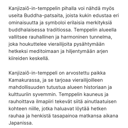
Kanjizaiō-in-temppelin pihalla voi nähdä myös
useita Buddha-patsaita, joista kukin edustaa eri
ominaisuutta ja symboloi erilaisia merkityksiä
buddhalaisessa traditiossa. Temppelin alueella
vallitsee rauhallinen ja harmoninen tunnelma,
joka houkuttelee vierailijoita pysähtymään
hetkeksi meditoimaan ja hiljentymään arjen
kiireiden keskellä.
Kanjizaiō-in-temppeli on arvostettu paikka
Kamakurassa, ja se tarjoaa vierailijoilleen
mahdollisuuden tutustua alueen historiaan ja
kulttuuriin syvemmin. Temppelin kauneus ja
rauhoittava ilmapiiri tekevät siitä ainutlaatuisen
kohteen niille, jotka haluavat löytää hetken
rauhaa ja henkistä tasapainoa matkansa aikana
Japanissa.