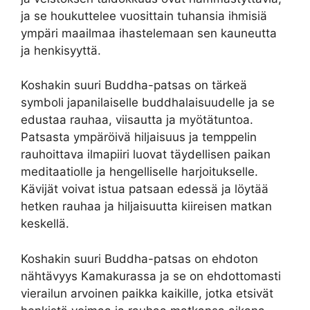
ja se houkuttelee vuosittain tuhansia ihmisiä
ympäri maailmaa ihastelemaan sen kauneutta
ja henkisyyttä.
Koshakin suuri Buddha-patsas on tärkeä
symboli japanilaiselle buddhalaisuudelle ja se
edustaa rauhaa, viisautta ja myötätuntoa.
Patsasta ympäröivä hiljaisuus ja temppelin
rauhoittava ilmapiiri luovat täydellisen paikan
meditaatiolle ja hengelliselle harjoitukselle.
Kävijät voivat istua patsaan edessä ja löytää
hetken rauhaa ja hiljaisuutta kiireisen matkan
keskellä.
Koshakin suuri Buddha-patsas on ehdoton
nähtävyys Kamakurassa ja se on ehdottomasti
vierailun arvoinen paikka kaikille, jotka etsivät