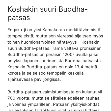
Koshakin suuri Buddha-
patsas
Engaku-ji on yksi Kamakuran merkittävimmistä
temppeleistä, mutta sen vieressä sijaitsee myös
toinen huomionarvoinen nähtävyys – Koshakin
suuri Buddha-patsas. Tämä valtava pronssinen
Buddha-patsas on peräisin 1200-luvulta ja se
on yksi Japanin suurimmista Buddha-patsaista.
Koshakin Buddha-patsas on noin 13,4 metriä
korkea ja se seisoo temppelin keskellä
sijaitsevassa paviljongissa.
Buddha-patsaan valmistumisesta on kulunut yli
700 vuotta, mutta se säteilee edelleen rauhaa
ja voimaa ympärilleen. Patsaan yksityiskohdat
ja veistoksen taidokkuus ovat hämmästyttäviä,