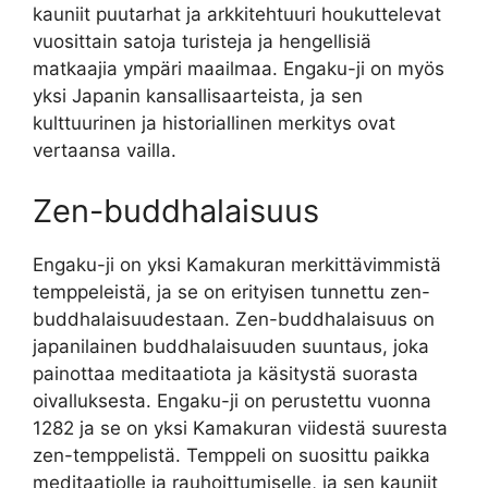
kauniit puutarhat ja arkkitehtuuri houkuttelevat
vuosittain satoja turisteja ja hengellisiä
matkaajia ympäri maailmaa. Engaku-ji on myös
yksi Japanin kansallisaarteista, ja sen
kulttuurinen ja historiallinen merkitys ovat
vertaansa vailla.
Zen-buddhalaisuus
Engaku-ji on yksi Kamakuran merkittävimmistä
temppeleistä, ja se on erityisen tunnettu zen-
buddhalaisuudestaan. Zen-buddhalaisuus on
japanilainen buddhalaisuuden suuntaus, joka
painottaa meditaatiota ja käsitystä suorasta
oivalluksesta. Engaku-ji on perustettu vuonna
1282 ja se on yksi Kamakuran viidestä suuresta
zen-temppelistä. Temppeli on suosittu paikka
meditaatiolle ja rauhoittumiselle, ja sen kauniit