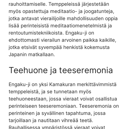
rauhoittamiselle. Temppeleissä järjestetään
myös opastettuja meditaatio- ja joogatunteja,
jotka antavat vierailijoille mahdollisuuden oppia
lisää perinteisistä meditaatiomenetelmistä ja
rentoutumistekniikoista. Engaku-ji on
ehdottomasti vierailun arvoinen paikka kaikille,
jotka etsivät syvempää henkistä kokemusta
Japanin matkallaan.
Teehuone ja teeseremonia
Engaku-ji on yksi Kamakuran merkittävimmistä
temppeleistä, ja se tunnetaan myös
teehuoneestaan, jossa vieraat voivat osallistua
perinteiseen teeseremoniaan. Teeseremonia on
perinteinen ja syvällinen tapahtuma, jossa
tarjoillaan ja nautitaan vihreää teetä.
Rauhallisessa ympäristössä vieraat voivat