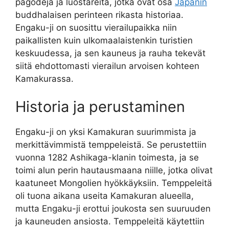
pagodeja ja luostareita, jotka ovat osa
Japanin
buddhalaisen perinteen rikasta historiaa.
Engaku-ji on suosittu vierailupaikka niin
paikallisten kuin ulkomaalaistenkin turistien
keskuudessa, ja sen kauneus ja rauha tekevät
siitä ehdottomasti vierailun arvoisen kohteen
Kamakurassa.
Historia ja perustaminen
Engaku-ji on yksi Kamakuran suurimmista ja
merkittävimmistä temppeleistä. Se perustettiin
vuonna 1282 Ashikaga-klanin toimesta, ja se
toimi alun perin hautausmaana niille, jotka olivat
kaatuneet Mongolien hyökkäyksiin. Temppeleitä
oli tuona aikana useita Kamakuran alueella,
mutta Engaku-ji erottui joukosta sen suuruuden
ja kauneuden ansiosta. Temppeleitä käytettiin