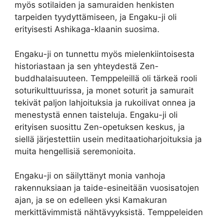
myös sotilaiden ja samuraiden henkisten
tarpeiden tyydyttämiseen, ja Engaku-ji oli
erityisesti Ashikaga-klaanin suosima.
Engaku-ji on tunnettu myös mielenkiintoisesta
historiastaan ja sen yhteydestä Zen-
buddhalaisuuteen. Temppeleillä oli tärkeä rooli
soturikulttuurissa, ja monet soturit ja samurait
tekivät paljon lahjoituksia ja rukoilivat onnea ja
menestystä ennen taisteluja. Engaku-ji oli
erityisen suosittu Zen-opetuksen keskus, ja
siellä järjestettiin usein meditaatioharjoituksia ja
muita hengellisiä seremonioita.
Engaku-ji on säilyttänyt monia vanhoja
rakennuksiaan ja taide-esineitään vuosisatojen
ajan, ja se on edelleen yksi Kamakuran
merkittävimmistä nähtävyyksistä. Temppeleiden