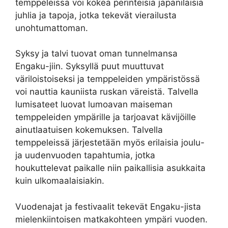
temppeleissä voi kokea perinteisiä japanilaisia
juhlia ja tapoja, jotka tekevät vierailusta
unohtumattoman.
Syksy ja talvi tuovat oman tunnelmansa
Engaku-jiin. Syksyllä puut muuttuvat
väriloistoiseksi ja temppeleiden ympäristössä
voi nauttia kauniista ruskan väreistä. Talvella
lumisateet luovat lumoavan maiseman
temppeleiden ympärille ja tarjoavat kävijöille
ainutlaatuisen kokemuksen. Talvella
temppeleissä järjestetään myös erilaisia joulu-
ja uudenvuoden tapahtumia, jotka
houkuttelevat paikalle niin paikallisia asukkaita
kuin ulkomaalaisiakin.
Vuodenajat ja festivaalit tekevät Engaku-jista
mielenkiintoisen matkakohteen ympäri vuoden.