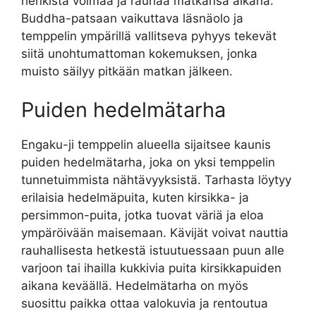
henkistä voimaa ja rauhaa matkansa aikana.
Buddha-patsaan vaikuttava läsnäolo ja
temppelin ympärillä vallitseva pyhyys tekevät
siitä unohtumattoman kokemuksen, jonka
muisto säilyy pitkään matkan jälkeen.
Puiden hedelmätarha
Engaku-ji temppelin alueella sijaitsee kaunis
puiden hedelmätarha, joka on yksi temppelin
tunnetuimmista nähtävyyksistä. Tarhasta löytyy
erilaisia hedelmäpuita, kuten kirsikka- ja
persimmon-puita, jotka tuovat väriä ja eloa
ympäröivään maisemaan. Kävijät voivat nauttia
rauhallisesta hetkestä istuutuessaan puun alle
varjoon tai ihailla kukkivia puita kirsikkapuiden
aikana keväällä. Hedelmätarha on myös
suosittu paikka ottaa valokuvia ja rentoutua