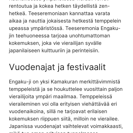
rentoutua ja kokea hetken täydellistä zen-
hetkeä. Teeseremoniaan kannattaa varata
aikaa ja nauttia jokaisesta hetkestä temppelein
upeassa ympäristössä. Teeseremonia Engaku-
jin teehuoneessa tarjoaa unohtumattoman
kokemuksen, joka vie vierailijan syvälle
japanilaiseen kulttuuriin ja perinteisiin.
Vuodenajat ja festivaalit
Engaku-ji on yksi Kamakuran merkittävimmistä
temppeleistä ja se houkuttelee vuosittain paljon
vierailijoita ympäri maailmaa. Temppeleissä
vieraileminen voi olla erityisen viehättävää eri
vuodenaikoina, sillä ne tarjoavat erilaisen
kokemuksen riippuen siitä, milloin ne vierailee.
Japanissa vuodenajat vaihtelevat voimakkaasti,