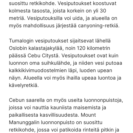
suosittu retkikohde. Vesiputoukset koostuvat
kolmesta tasosta, joista korkein on yli 30
metriä. Vesiputouksilla voi uida, ja alueella on
myös mahdollisuus järjestää canyoning-retkiä.
Tumalogin vesiputoukset sijaitsevat lähellä
Oslobin kalastajakylää, noin 120 kilometrin
päässä Cebu Citystä. Vesiputoukset ovat kuin
luonnon oma suihkulähde, ja niiden vesi putoaa
kalkkikivimuodostelmien läpi, luoden upean
näyn. Alueella voi myös ihailla upeaa luontoa ja
kävelyretkiä.
Cebun saarella on myös useita luonnonpuistoja,
joissa voi nauttia kauniista maisemista ja
paikallisesta kasvillisuudesta. Mount
Manunggalin luonnonpuisto on suosittu
retkikohde, jossa voi patikoida rinteitä pitkin ja