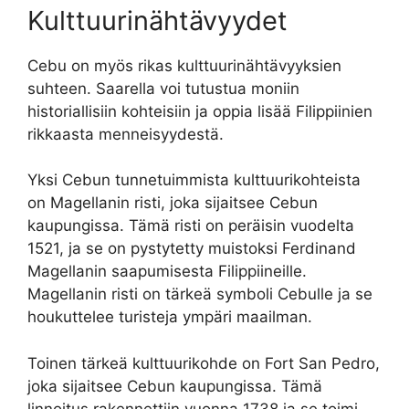
Kulttuurinähtävyydet
Cebu on myös rikas kulttuurinähtävyyksien
suhteen. Saarella voi tutustua moniin
historiallisiin kohteisiin ja oppia lisää Filippiinien
rikkaasta menneisyydestä.
Yksi Cebun tunnetuimmista kulttuurikohteista
on Magellanin risti, joka sijaitsee Cebun
kaupungissa. Tämä risti on peräisin vuodelta
1521, ja se on pystytetty muistoksi Ferdinand
Magellanin saapumisesta Filippiineille.
Magellanin risti on tärkeä symboli Cebulle ja se
houkuttelee turisteja ympäri maailman.
Toinen tärkeä kulttuurikohde on Fort San Pedro,
joka sijaitsee Cebun kaupungissa. Tämä
linnoitus rakennettiin vuonna 1738 ja se toimi