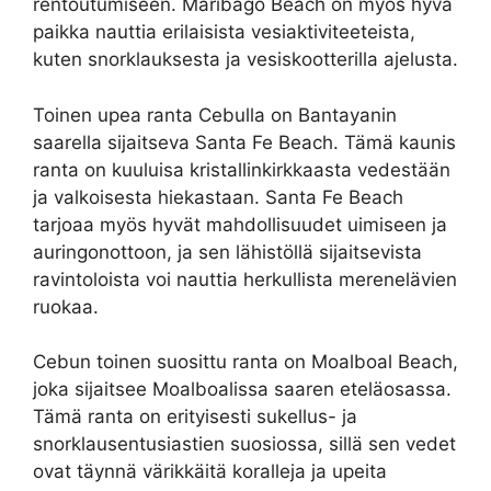
rentoutumiseen. Maribago Beach on myös hyvä
paikka nauttia erilaisista vesiaktiviteeteista,
kuten snorklauksesta ja vesiskootterilla ajelusta.
Toinen upea ranta Cebulla on Bantayanin
saarella sijaitseva Santa Fe Beach. Tämä kaunis
ranta on kuuluisa kristallinkirkkaasta vedestään
ja valkoisesta hiekastaan. Santa Fe Beach
tarjoaa myös hyvät mahdollisuudet uimiseen ja
auringonottoon, ja sen lähistöllä sijaitsevista
ravintoloista voi nauttia herkullista merenelävien
ruokaa.
Cebun toinen suosittu ranta on Moalboal Beach,
joka sijaitsee Moalboalissa saaren eteläosassa.
Tämä ranta on erityisesti sukellus- ja
snorklausentusiastien suosiossa, sillä sen vedet
ovat täynnä värikkäitä koralleja ja upeita