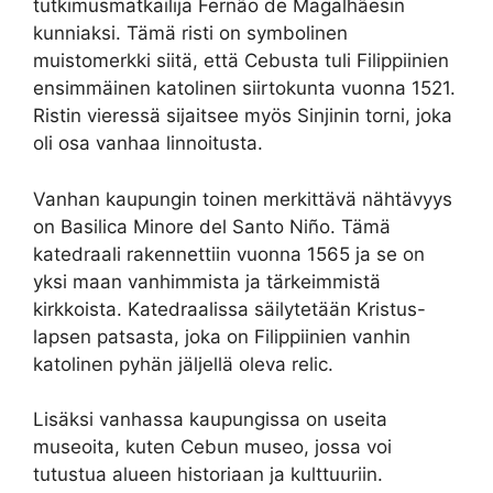
tutkimusmatkailija Fernão de Magalhãesin
kunniaksi. Tämä risti on symbolinen
muistomerkki siitä, että Cebusta tuli Filippiinien
ensimmäinen katolinen siirtokunta vuonna 1521.
Ristin vieressä sijaitsee myös Sinjinin torni, joka
oli osa vanhaa linnoitusta.
Vanhan kaupungin toinen merkittävä nähtävyys
on Basilica Minore del Santo Niño. Tämä
katedraali rakennettiin vuonna 1565 ja se on
yksi maan vanhimmista ja tärkeimmistä
kirkkoista. Katedraalissa säilytetään Kristus-
lapsen patsasta, joka on Filippiinien vanhin
katolinen pyhän jäljellä oleva relic.
Lisäksi vanhassa kaupungissa on useita
museoita, kuten Cebun museo, jossa voi
tutustua alueen historiaan ja kulttuuriin.