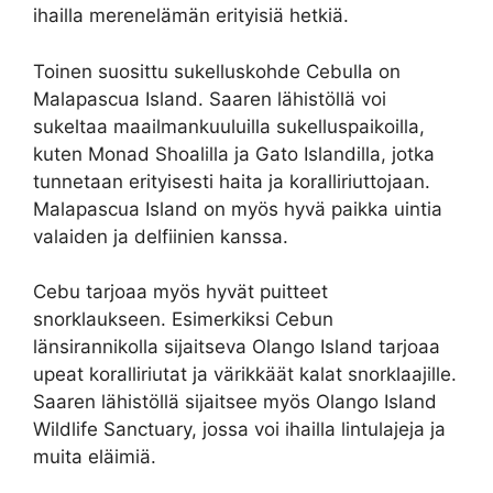
ihailla merenelämän erityisiä hetkiä.
Toinen suosittu sukelluskohde Cebulla on
Malapascua Island. Saaren lähistöllä voi
sukeltaa maailmankuuluilla sukelluspaikoilla,
kuten Monad Shoalilla ja Gato Islandilla, jotka
tunnetaan erityisesti haita ja koralliriuttojaan.
Malapascua Island on myös hyvä paikka uintia
valaiden ja delfiinien kanssa.
Cebu tarjoaa myös hyvät puitteet
snorklaukseen. Esimerkiksi Cebun
länsirannikolla sijaitseva Olango Island tarjoaa
upeat koralliriutat ja värikkäät kalat snorklaajille.
Saaren lähistöllä sijaitsee myös Olango Island
Wildlife Sanctuary, jossa voi ihailla lintulajeja ja
muita eläimiä.