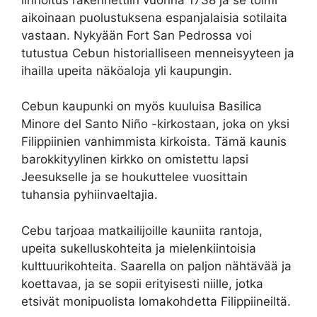
aikoinaan puolustuksena espanjalaisia sotilaita
vastaan. Nykyään Fort San Pedrossa voi
tutustua Cebun historialliseen menneisyyteen ja
ihailla upeita näköaloja yli kaupungin.
Cebun kaupunki on myös kuuluisa Basilica
Minore del Santo Niño -kirkostaan, joka on yksi
Filippiinien vanhimmista kirkoista. Tämä kaunis
barokkityylinen kirkko on omistettu lapsi
Jeesukselle ja se houkuttelee vuosittain
tuhansia pyhiinvaeltajia.
Cebu tarjoaa matkailijoille kauniita rantoja,
upeita sukelluskohteita ja mielenkiintoisia
kulttuurikohteita. Saarella on paljon nähtävää ja
koettavaa, ja se sopii erityisesti niille, jotka
etsivät monipuolista lomakohdetta Filippiineiltä.