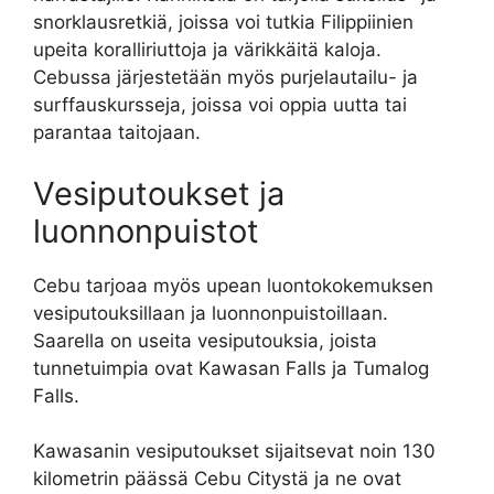
snorklausretkiä, joissa voi tutkia Filippiinien
upeita koralliriuttoja ja värikkäitä kaloja.
Cebussa järjestetään myös purjelautailu- ja
surffauskursseja, joissa voi oppia uutta tai
parantaa taitojaan.
Vesiputoukset ja
luonnonpuistot
Cebu tarjoaa myös upean luontokokemuksen
vesiputouksillaan ja luonnonpuistoillaan.
Saarella on useita vesiputouksia, joista
tunnetuimpia ovat Kawasan Falls ja Tumalog
Falls.
Kawasanin vesiputoukset sijaitsevat noin 130
kilometrin päässä Cebu Citystä ja ne ovat