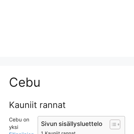
Cebu
Kauniit rannat
Cebu on
Sivun sisällysluettelo
yksi
Kauniit rannat