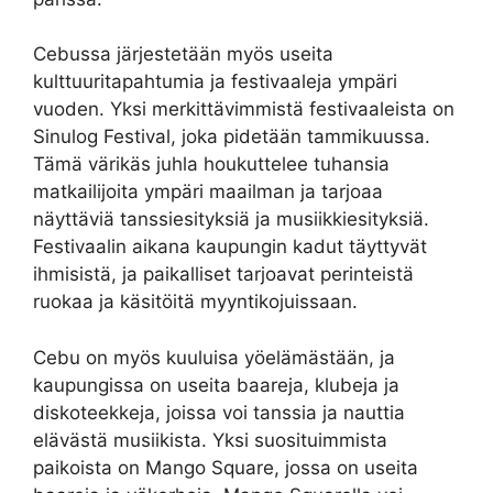
Cebussa järjestetään myös useita
kulttuuritapahtumia ja festivaaleja ympäri
vuoden. Yksi merkittävimmistä festivaaleista on
Sinulog Festival, joka pidetään tammikuussa.
Tämä värikäs juhla houkuttelee tuhansia
matkailijoita ympäri maailman ja tarjoaa
näyttäviä tanssiesityksiä ja musiikkiesityksiä.
Festivaalin aikana kaupungin kadut täyttyvät
ihmisistä, ja paikalliset tarjoavat perinteistä
ruokaa ja käsitöitä myyntikojuissaan.
Cebu on myös kuuluisa yöelämästään, ja
kaupungissa on useita baareja, klubeja ja
diskoteekkeja, joissa voi tanssia ja nauttia
elävästä musiikista. Yksi suosituimmista
paikoista on Mango Square, jossa on useita