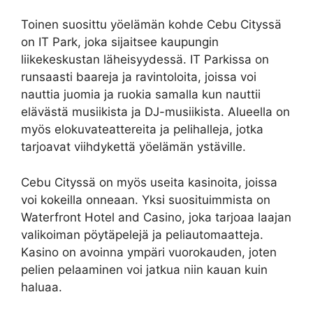
Toinen suosittu yöelämän kohde Cebu Cityssä
on IT Park, joka sijaitsee kaupungin
liikekeskustan läheisyydessä. IT Parkissa on
runsaasti baareja ja ravintoloita, joissa voi
nauttia juomia ja ruokia samalla kun nauttii
elävästä musiikista ja DJ-musiikista. Alueella on
myös elokuvateattereita ja pelihalleja, jotka
tarjoavat viihdykettä yöelämän ystäville.
Cebu Cityssä on myös useita kasinoita, joissa
voi kokeilla onneaan. Yksi suosituimmista on
Waterfront Hotel and Casino, joka tarjoaa laajan
valikoiman pöytäpelejä ja peliautomaatteja.
Kasino on avoinna ympäri vuorokauden, joten
pelien pelaaminen voi jatkua niin kauan kuin
haluaa.