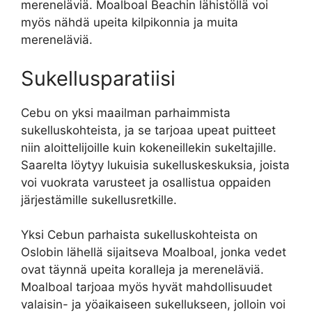
mereneläviä. Moalboal Beachin lähistöllä voi
myös nähdä upeita kilpikonnia ja muita
mereneläviä.
Sukellusparatiisi
Cebu on yksi maailman parhaimmista
sukelluskohteista, ja se tarjoaa upeat puitteet
niin aloittelijoille kuin kokeneillekin sukeltajille.
Saarelta löytyy lukuisia sukelluskeskuksia, joista
voi vuokrata varusteet ja osallistua oppaiden
järjestämille sukellusretkille.
Yksi Cebun parhaista sukelluskohteista on
Oslobin lähellä sijaitseva Moalboal, jonka vedet
ovat täynnä upeita koralleja ja mereneläviä.
Moalboal tarjoaa myös hyvät mahdollisuudet
valaisin- ja yöaikaiseen sukellukseen, jolloin voi