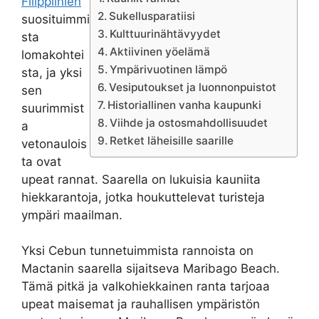
Filippiinien
Sukellusparatiisi
suosituimmi
Kulttuurinähtävyydet
sta
Aktiivinen yöelämä
lomakohtei
Ympärivuotinen lämpö
sta, ja yksi
Vesiputoukset ja luonnonpuistot
sen
Historiallinen vanha kaupunki
suurimmist
Viihde ja ostosmahdollisuudet
a
Retket läheisille saarille
vetonaulois
ta ovat
upeat rannat. Saarella on lukuisia kauniita
hiekkarantoja, jotka houkuttelevat turisteja
ympäri maailman.
Yksi Cebun tunnetuimmista rannoista on
Mactanin saarella sijaitseva Maribago Beach.
Tämä pitkä ja valkohiekkainen ranta tarjoaa
upeat maisemat ja rauhallisen ympäristön