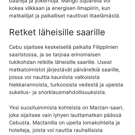
baareja ja yökerhoja. Mango Squarella voi
kokea vilkkaan ja energisen ilmapiirin, kun
matkailijat ja paikalliset nauttivat iltaelämästä.
Retket läheisille saarille
Cebu sijaitsee keskeisellä paikalla Filippiinien
saaristossa, ja se tarjoaa erinomaisen
tukikohdan retkille läheisille saarille. Useat
matkatoimistot järjestävät päiväretkiä saarille,
joissa voi nauttia kauniista valkoisista
hiekkarannoista, turkoosista vedestä ja upeista
sukellus- ja snorklausmahdollisuuksista.
Yksi suosituimmista kohteista on Mactan-saari,
joka sijaitsee vain lyhyen lauttamatkan päässä
Cebusta. Mactanilla on upeita lomakohteita ja
hotelleja, joista voi nauttia rauhallisista