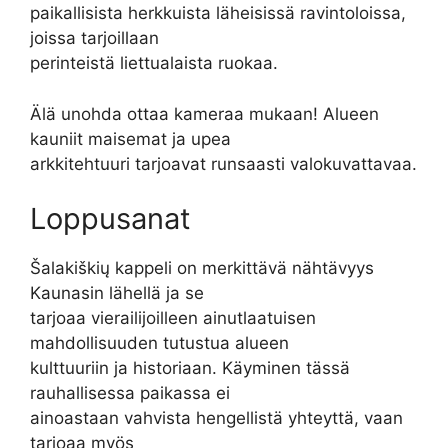
paikallisista herkkuista läheisissä ravintoloissa,
joissa tarjoillaan
perinteistä liettualaista ruokaa.
Älä unohda ottaa kameraa mukaan! Alueen
kauniit maisemat ja upea
arkkitehtuuri tarjoavat runsaasti valokuvattavaa.
Loppusanat
Šalakiškių kappeli on merkittävä nähtävyys
Kaunasin lähellä ja se
tarjoaa vierailijoilleen ainutlaatuisen
mahdollisuuden tutustua alueen
kulttuuriin ja historiaan. Käyminen tässä
rauhallisessa paikassa ei
ainoastaan vahvista hengellistä yhteyttä, vaan
tarjoaa myös