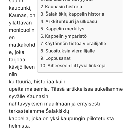
suurin
Kaunasin historia
kaupunki,
Šalakiškių kappelin historia
Kaunas, on
Arkkitehtuuri ja ulkoasu
yllättävän
Kappelin merkitys
monipuolin
Kappelin ympäristö
en
Käytännön tietoa vierailijalle
matkakohd
Suosituksia vierailijalle
e, joka
Loppusanat
tarjoaa
Aiheeseen liittyviä linkkejä
kävijöilleen
niin
kulttuuria, historiaa kuin
upeita maisemia. Tässä artikkelissa sukellamme
syvälle Kaunasin
nähtävyyksien maailmaan ja erityisesti
tarkastelemme Šalakiškių
kappelia, joka on yksi kaupungin piilotetuista
helmistä.