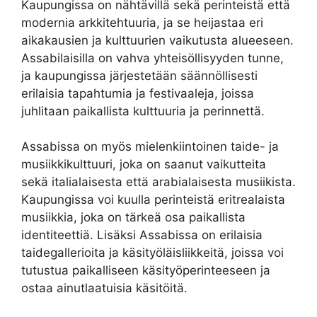
Kaupungissa on nähtävillä sekä perinteistä että
modernia arkkitehtuuria, ja se heijastaa eri
aikakausien ja kulttuurien vaikutusta alueeseen.
Assabilaisilla on vahva yhteisöllisyyden tunne,
ja kaupungissa järjestetään säännöllisesti
erilaisia tapahtumia ja festivaaleja, joissa
juhlitaan paikallista kulttuuria ja perinnettä.
Assabissa on myös mielenkiintoinen taide- ja
musiikkikulttuuri, joka on saanut vaikutteita
sekä italialaisesta että arabialaisesta musiikista.
Kaupungissa voi kuulla perinteistä eritrealaista
musiikkia, joka on tärkeä osa paikallista
identiteettiä. Lisäksi Assabissa on erilaisia
taidegallerioita ja käsityöläisliikkeitä, joissa voi
tutustua paikalliseen käsityöperinteeseen ja
ostaa ainutlaatuisia käsitöitä.