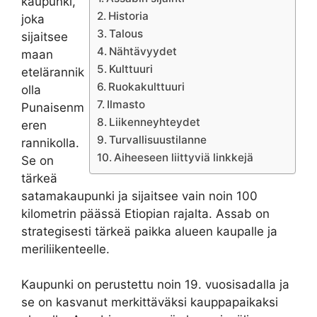
kaupunki,
Historia
joka
Talous
sijaitsee
Nähtävyydet
maan
Kulttuuri
etelärannik
Ruokakulttuuri
olla
Ilmasto
Punaisenm
Liikenneyhteydet
eren
Turvallisuustilanne
rannikolla.
Aiheeseen liittyviä linkkejä
Se on
tärkeä
satamakaupunki ja sijaitsee vain noin 100
kilometrin päässä Etiopian rajalta. Assab on
strategisesti tärkeä paikka alueen kaupalle ja
meriliikenteelle.
Kaupunki on perustettu noin 19. vuosisadalla ja
se on kasvanut merkittäväksi kauppapaikaksi