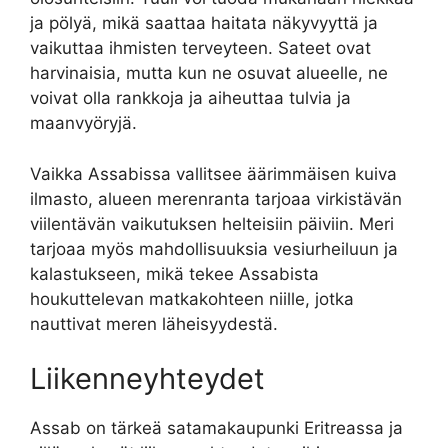
ja pölyä, mikä saattaa haitata näkyvyyttä ja
vaikuttaa ihmisten terveyteen. Sateet ovat
harvinaisia, mutta kun ne osuvat alueelle, ne
voivat olla rankkoja ja aiheuttaa tulvia ja
maanvyöryjä.
Vaikka Assabissa vallitsee äärimmäisen kuiva
ilmasto, alueen merenranta tarjoaa virkistävän
viilentävän vaikutuksen helteisiin päiviin. Meri
tarjoaa myös mahdollisuuksia vesiurheiluun ja
kalastukseen, mikä tekee Assabista
houkuttelevan matkakohteen niille, jotka
nauttivat meren läheisyydestä.
Liikenneyhteydet
Assab on tärkeä satamakaupunki Eritreassa ja