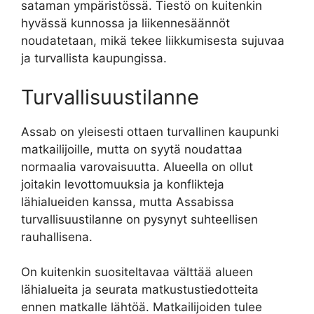
sataman ympäristössä. Tiestö on kuitenkin
hyvässä kunnossa ja liikennesäännöt
noudatetaan, mikä tekee liikkumisesta sujuvaa
ja turvallista kaupungissa.
Turvallisuustilanne
Assab on yleisesti ottaen turvallinen kaupunki
matkailijoille, mutta on syytä noudattaa
normaalia varovaisuutta. Alueella on ollut
joitakin levottomuuksia ja konflikteja
lähialueiden kanssa, mutta Assabissa
turvallisuustilanne on pysynyt suhteellisen
rauhallisena.
On kuitenkin suositeltavaa välttää alueen
lähialueita ja seurata matkustustiedotteita
ennen matkalle lähtöä. Matkailijoiden tulee