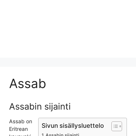
Assab
Assabin sijainti
Assab on
Sivun sisällysluettelo
Eritrean
Assabin sijainti