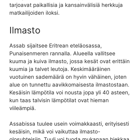
tarjoavat paikallisia ja kansainvälisiä herkkuja
matkailijoiden iloksi.
Ilmasto
Assab sijaitsee Eritrean eteläosassa,
Punaisenmeren rannalla. Alueella vallitsee
kuuma ja kuiva ilmasto, jossa kesät ovat erittäin
kuumia ja talvet leutoja. Keskimääräinen
vuotuinen sademäärä on hyvin vähäinen, joten
alue on tunnettu aavikkomaisesta ilmastostaan.
Kesäisin lämpötila voi nousta jopa yli 40 asteen,
kun taas talvisin lämpötilat ovat hieman
viileämpiä.
Assabissa tuulee usein voimakkaasti, erityisesti
kesäisin, mikä voi vaikuttaa ilmasto-
olosuhteisiin. Tuuli voi tuoda mukanaan hiekkaa