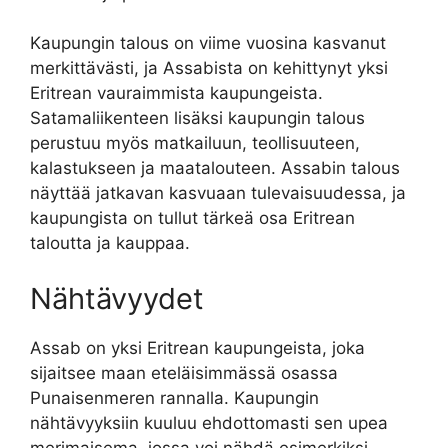
Kaupungin talous on viime vuosina kasvanut
merkittävästi, ja Assabista on kehittynyt yksi
Eritrean vauraimmista kaupungeista.
Satamaliikenteen lisäksi kaupungin talous
perustuu myös matkailuun, teollisuuteen,
kalastukseen ja maatalouteen. Assabin talous
näyttää jatkavan kasvuaan tulevaisuudessa, ja
kaupungista on tullut tärkeä osa Eritrean
taloutta ja kauppaa.
Nähtävyydet
Assab on yksi Eritrean kaupungeista, joka
sijaitsee maan eteläisimmässä osassa
Punaisenmeren rannalla. Kaupungin
nähtävyyksiin kuuluu ehdottomasti sen upea
merimaisema, jossa voi nähdä esimerkiksi