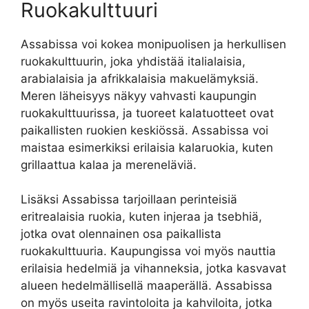
Ruokakulttuuri
Assabissa voi kokea monipuolisen ja herkullisen
ruokakulttuurin, joka yhdistää italialaisia,
arabialaisia ja afrikkalaisia makuelämyksiä.
Meren läheisyys näkyy vahvasti kaupungin
ruokakulttuurissa, ja tuoreet kalatuotteet ovat
paikallisten ruokien keskiössä. Assabissa voi
maistaa esimerkiksi erilaisia kalaruokia, kuten
grillaattua kalaa ja mereneläviä.
Lisäksi Assabissa tarjoillaan perinteisiä
eritrealaisia ruokia, kuten injeraa ja tsebhiä,
jotka ovat olennainen osa paikallista
ruokakulttuuria. Kaupungissa voi myös nauttia
erilaisia hedelmiä ja vihanneksia, jotka kasvavat
alueen hedelmällisellä maaperällä. Assabissa
on myös useita ravintoloita ja kahviloita, jotka