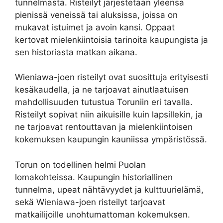
tunnelmasta. Risteilyt järjestetään yleensä
pienissä veneissä tai aluksissa, joissa on
mukavat istuimet ja avoin kansi. Oppaat
kertovat mielenkiintoisia tarinoita kaupungista ja
sen historiasta matkan aikana.
Wieniawa-joen risteilyt ovat suosittuja erityisesti
kesäkaudella, ja ne tarjoavat ainutlaatuisen
mahdollisuuden tutustua Toruniin eri tavalla.
Risteilyt sopivat niin aikuisille kuin lapsillekin, ja
ne tarjoavat rentouttavan ja mielenkiintoisen
kokemuksen kaupungin kauniissa ympäristössä.
Torun on todellinen helmi Puolan
lomakohteissa. Kaupungin historiallinen
tunnelma, upeat nähtävyydet ja kulttuurielämä,
sekä Wieniawa-joen risteilyt tarjoavat
matkailijoille unohtumattoman kokemuksen.