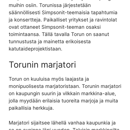
muihin osiin. Torunissa järjestetään
säännöllisesti Simpsonit-teemaisia tapahtumia
ja konsertteja. Paikalliset yritykset ja ravintolat
ovat ottaneet Simpsonit-teeman osaksi
toimintaansa. Tällä tavalla Torun on saanut
tunnustusta ja mainetta erikoisesta
katutaideprojektistaan.
Torunin marjatori
Torun on kuuluisa myös laajasta ja
monipuolisesta marjatoristaan. Torunin marjatori
on kaupungin suurin ja vilkkain markkina-alue,
jolla myydään erilaisia tuoreita marjoja ja muita
paikallisia herkkuja.
Marjatori sijaitsee lähellä vanhaa kaupunkia ja
se on avoinna läpi vuoden. Talvisin markkinoilta