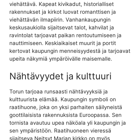
viehättävä. Kapeat kivikadut, historialliset
rakennukset ja kirkot luovat romanttisen ja
viehättävän ilmapiirin. Vanhankaupungin
keskusaukiolla sijaitsevat talot, kahvilat ja
ravintolat tarjoavat paikan rentoutumiseen ja
nauttimiseen. Keskiaikaiset muurit ja portit
kertovat kaupungin menneisyydestä ja tarjoavat
upeita näkymiä ympäröivälle maisemalle.
Nähtävyydet ja kulttuuri
Torun tarjoaa runsaasti nähtävyyksiä ja
kulttuurista elämää. Kaupungin symboli on
raatihuone, joka on yksi parhaiten säilyneistä
goottilaisista rakennuksista Euroopassa. Sen
tornista avautuu upea näköala yli kaupungin ja
sen ympäristöön. Raatihuoneen vieressä
sijaitseva Neitsyt Marian kirkko on myös