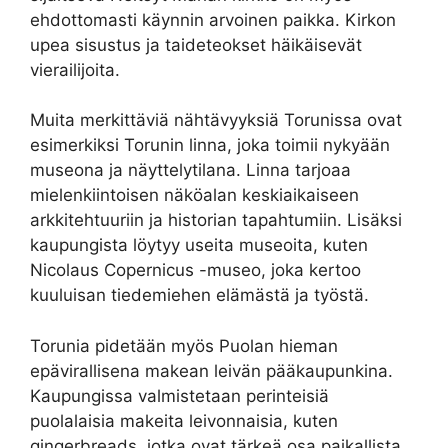
ehdottomasti käynnin arvoinen paikka. Kirkon
upea sisustus ja taideteokset häikäisevät
vierailijoita.
Muita merkittäviä nähtävyyksiä Torunissa ovat
esimerkiksi Torunin linna, joka toimii nykyään
museona ja näyttelytilana. Linna tarjoaa
mielenkiintoisen näköalan keskiaikaiseen
arkkitehtuuriin ja historian tapahtumiin. Lisäksi
kaupungista löytyy useita museoita, kuten
Nicolaus Copernicus -museo, joka kertoo
kuuluisan tiedemiehen elämästä ja työstä.
Torunia pidetään myös Puolan hieman
epävirallisena makean leivän pääkaupunkina.
Kaupungissa valmistetaan perinteisiä
puolalaisia makeita leivonnaisia, kuten
gingerbreads, jotka ovat tärkeä osa paikallista