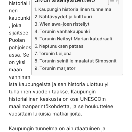
historialli
Kaupungin historiallinen tunnelma
nen
Nähtävyydet ja kulttuuri
kaupunki
Wieniawa-joen risteilyt
, joka
Torunin vanhakaupunki
sijaitsee
Torunin Neitsyt Marian katedraali
Puolan
Neptunuksen patsas
pohjoisos
Torunin Leijona
assa. Se
Torunin seinälle maalatut Simpsonit
on yksi
Torunin marjatori
maan
vanhimm
ista kaupungeista ja sen historia ulottuu yli
tuhannen vuoden taakse. Kaupungin
historiallinen keskusta on osa UNESCO:n
maailmanperintökohdetta, ja se houkuttelee
vuosittain lukuisia matkailijoita.
Kaupungin tunnelma on ainutlaatuinen ja