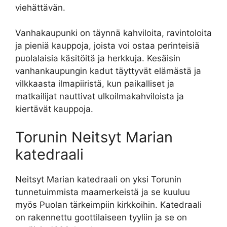
viehättävän.
Vanhakaupunki on täynnä kahviloita, ravintoloita
ja pieniä kauppoja, joista voi ostaa perinteisiä
puolalaisia käsitöitä ja herkkuja. Kesäisin
vanhankaupungin kadut täyttyvät elämästä ja
vilkkaasta ilmapiiristä, kun paikalliset ja
matkailijat nauttivat ulkoilmakahviloista ja
kiertävät kauppoja.
Torunin Neitsyt Marian
katedraali
Neitsyt Marian katedraali on yksi Torunin
tunnetuimmista maamerkeistä ja se kuuluu
myös Puolan tärkeimpiin kirkkoihin. Katedraali
on rakennettu goottilaiseen tyyliin ja se on