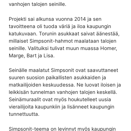
vanhojen talojen seinille.
Projekti sai alkunsa vuonna 2014 ja sen
tavoitteena oli tuoda väriä ja iloa kaupungin
katukuvaan. Torunin asukkaat saivat äänestää,
millaiset Simpsonit-hahmot maalataan talojen
seinille. Valituiksi tulivat muun muassa Homer,
Marge, Bart ja Lisa.
Seinälle maalatut Simpsonit ovat saavuttaneet
suuren suosion paikallisten asukkaiden ja
matkailijoiden keskuudessa. Ne luovat iloisen ja
leikkisän tunnelman vanhojen talojen keskellä.
Seinämuraalit ovat myös houkutelleet uusia
vierailijoita kaupunkiin ja lisänneet kaupungin
tunnettuutta.
Simpsonit-teema on levinnyt myös kaupungin