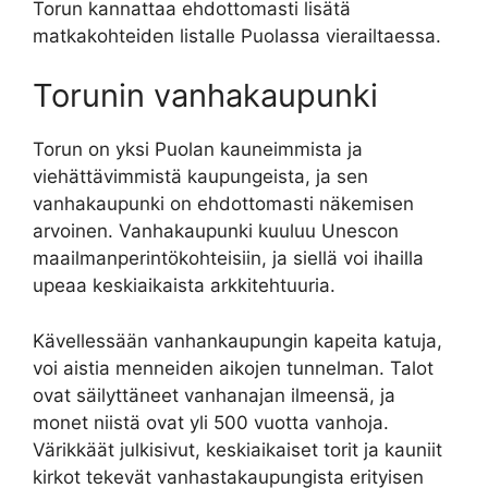
Torun kannattaa ehdottomasti lisätä
matkakohteiden listalle Puolassa vierailtaessa.
Torunin vanhakaupunki
Torun on yksi Puolan kauneimmista ja
viehättävimmistä kaupungeista, ja sen
vanhakaupunki on ehdottomasti näkemisen
arvoinen. Vanhakaupunki kuuluu Unescon
maailmanperintökohteisiin, ja siellä voi ihailla
upeaa keskiaikaista arkkitehtuuria.
Kävellessään vanhankaupungin kapeita katuja,
voi aistia menneiden aikojen tunnelman. Talot
ovat säilyttäneet vanhanajan ilmeensä, ja
monet niistä ovat yli 500 vuotta vanhoja.
Värikkäät julkisivut, keskiaikaiset torit ja kauniit
kirkot tekevät vanhastakaupungista erityisen