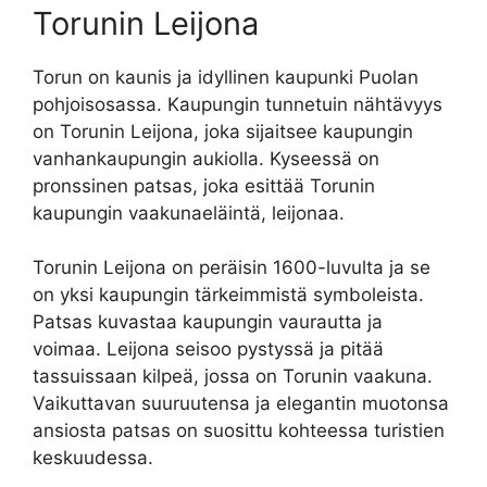
Torunin Leijona
Torun on kaunis ja idyllinen kaupunki Puolan
pohjoisosassa. Kaupungin tunnetuin nähtävyys
on Torunin Leijona, joka sijaitsee kaupungin
vanhankaupungin aukiolla. Kyseessä on
pronssinen patsas, joka esittää Torunin
kaupungin vaakunaeläintä, leijonaa.
Torunin Leijona on peräisin 1600-luvulta ja se
on yksi kaupungin tärkeimmistä symboleista.
Patsas kuvastaa kaupungin vaurautta ja
voimaa. Leijona seisoo pystyssä ja pitää
tassuissaan kilpeä, jossa on Torunin vaakuna.
Vaikuttavan suuruutensa ja elegantin muotonsa
ansiosta patsas on suosittu kohteessa turistien
keskuudessa.