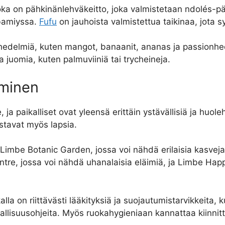
oka on pähkinänlehväkeitto, joka valmistetaan ndolés-pä
i bamiyssa.
Fufu
on jauhoista valmistettua taikinaa, jota 
hedelmiä, kuten mangot, banaanit, ananas ja passionhe
 juomia, kuten palmuviiniä tai trycheineja.
aminen
a paikalliset ovat yleensä erittäin ystävällisiä ja huoleh
ostavat myös lapsia.
 Limbe Botanic Garden, jossa voi nähdä erilaisia kasveja 
entre, jossa voi nähdä uhanalaisia eläimiä, ja Limbe Hap
la on riittävästi lääkityksiä ja suojautumistarvikkeita, 
vallisuusohjeita. Myös ruokahygieniaan kannattaa kiinnitt