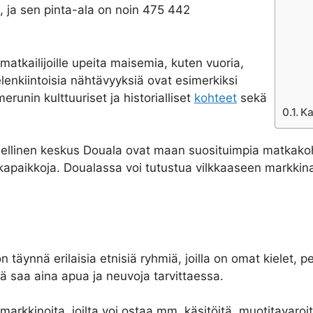
, ja sen pinta-ala on noin 475 442
tkailijoille upeita maisemia, kuten vuoria,
lenkiintoisia nähtävyyksiä ovat esimerkiksi
unin kulttuuriset ja historialliset
kohteet
sekä
Ka
llinen keskus Douala ovat maan suosituimpia matkakohtei
uokapaikkoja. Doualassa voi tutustua vilkkaaseen markkina
 täynnä erilaisia etnisiä ryhmiä, joilla on omat kielet,
ltä saa aina apua ja neuvoja tarvittaessa.
 markkinoita, joilta voi ostaa mm. käsitöitä, muotitavaroi