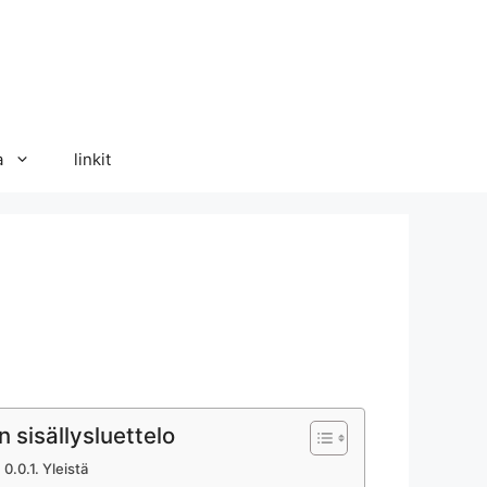
a
linkit
n sisällysluettelo
Yleistä