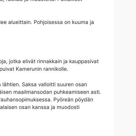
ee alueittain. Pohjoisessa on kuuma ja
ja, jotka elivät rinnakkain ja kauppasivat
puivat Kamerunin rannikolle.
 lähtien. Saksa valloitti suuren osan
mmäisen maailmansodan puhkeamiseen asti.
’n rauhansopimuksessa. Pyöreän pöydän
skalaisen osan kanssa ja muodosti