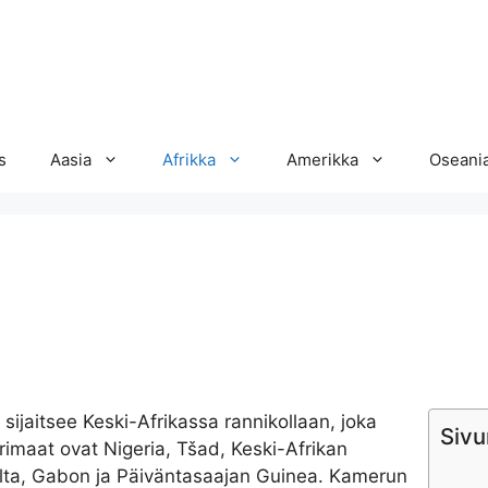
s
Aasia
Afrikka
Amerikka
Oseani
 sijaitsee Keski-Afrikassa rannikollaan, joka
Sivu
rimaat ovat Nigeria, Tšad, Keski-Afrikan
lta, Gabon ja Päiväntasaajan Guinea. Kamerun