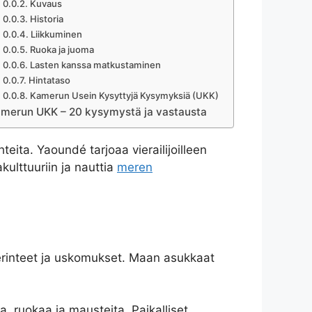
Kuvaus
Historia
Liikkuminen
Ruoka ja juoma
Lasten kanssa matkustaminen
Hintataso
Kamerun Usein Kysyttyjä Kysymyksiä (UKK)
merun UKK – 20 kysymystä ja vastausta
ta. Yaoundé tarjoaa vierailijoilleen
kulttuuriin ja nauttia
meren
 perinteet ja uskomukset. Maan asukkaat
ta, ruokaa ja mausteita. Paikalliset