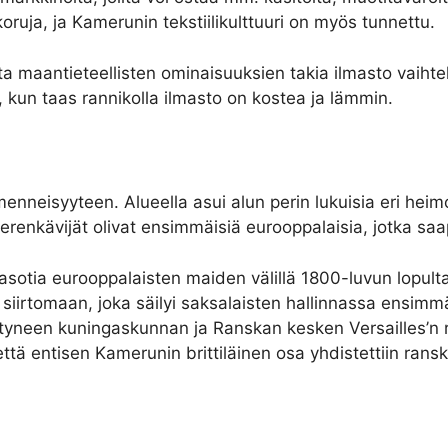
koruja, ja Kamerunin tekstiilikulttuuri on myös tunnettu.
 maantieteellisten ominaisuuksien takia ilmasto vaihtel
, kun taas rannikolla ilmasto on kostea ja lämmin.
nneisyyteen. Alueella asui alun perin lukuisia eri heimo
erenkävijät olivat ensimmäisiä eurooppalaisia, jotka saa
asotia eurooppalaisten maiden välillä 1800-luvun lopulta
 siirtomaan, joka säilyi saksalaisten hallinnassa ensi
distyneen kuningaskunnan ja Ranskan kesken Versailles
ttä entisen Kamerunin brittiläinen osa yhdistettiin ran