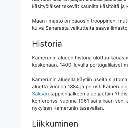
käsityöläiset tekevät kauniita käsitöitä ja 
Maan ilmasto on pääosin trooppinen, mutta
kuiva Saharasta vaikutteita saava ilmasto
Historia
Kamerunin alueen historia ulottuu kauas me
keskenään. 1400-luvulla portugalilaiset m
Kamerunin alueella käytiin useita siirtoma
aluetta vuonna 1884 ja perusti Kamerunin
Saksan
tappion jälkeen alue jaettiin Yh
konferenssi vuonna 1961 sai aikaan sen, e
nykyisen Kamerunin tasavallan.
Liikkuminen