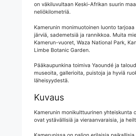
on väkiluvultaan Keski-Afrikan suurin maa
neliökilometriä.
Kamerunin monimuotoinen luonto tarjoaa ma
järviä, sademetsiä ja rannikkoa. Muita mie
Kamerun-vuoret, Waza National Park, Kamer
Limbe Botanic Garden.
Pääkaupunkina toimiva Yaoundé ja taloude
museoita, gallerioita, puistoja ja hyviä r
läheisyydestä.
Kuvaus
Kamerunin monikulttuurinen yhteiskunta on
ovat ystävällisiä ja vieraanvaraisia, ja hei
Kamerunissa on paljon erilaisia paikallisia