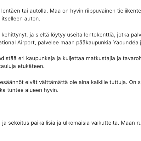
entäen tai autolla. Maa on hyvin riippuvainen tieliikente
 itselleen auton.
ehittynyt, ja sieltä löytyy useita lentokenttiä, jotka pa
ational Airport, palvelee maan pääkaupunkia Yaoundéa ja
stää eri kaupunkeja ja kuljettaa matkustajia ja tavaroit
tauluja etukäteen.
esäännöt eivät välttämättä ole aina kaikille tuttuja. On s
joka tuntee alueen hyvin.
a sekoitus paikallisia ja ulkomaisia vaikutteita. Maan ru