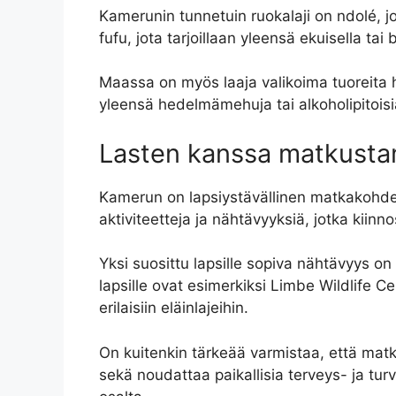
Kamerunin tunnetuin ruokalaji on ndolé, j
fufu, jota tarjoillaan yleensä ekuisella ta
Maassa on myös laaja valikoima tuoreita 
yleensä hedelmämehuja tai alkoholipitoisia
Lasten kanssa matkust
Kamerun on lapsiystävällinen matkakohde, j
aktiviteetteja ja nähtävyyksiä, jotka kiinn
Yksi suosittu lapsille sopiva nähtävyys on
lapsille ovat esimerkiksi Limbe Wildlife C
erilaisiin eläinlajeihin.
On kuitenkin tärkeää varmistaa, että matkal
sekä noudattaa paikallisia terveys- ja tur