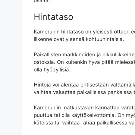
osalta.
Hintataso
Kamerunin hintataso on yleisesti ottaen ed
liikenne ovat yleensä kohtuuhintaisia.
Paikallisten markkinoiden ja pikkuliikkeide
ostoksia. On kuitenkin hyvä pitää mielessä
olla hyödyllisiä.
Hintoja voi alentaa entisestään välttämällä
vaihtaa valuuttaa paikallisissa pankeissa
Kameruniin matkustavan kannattaa varata k
puuttua tai olla käyttökelvottomia. On myös
käteistä tai vaihtaa rahaa paikallisessa v