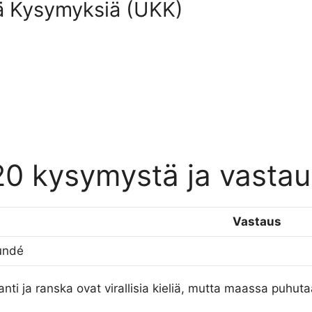
ä Kysymyksiä (UKK)
0 kysymystä ja vastau
Vastaus
undé
anti ja ranska ovat virallisia kieliä, mutta maassa puhutaa