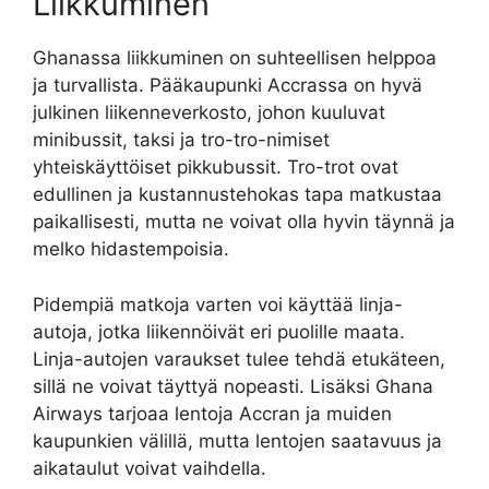
Liikkuminen
Ghanassa liikkuminen on suhteellisen helppoa
ja turvallista. Pääkaupunki Accrassa on hyvä
julkinen liikenneverkosto, johon kuuluvat
minibussit, taksi ja tro-tro-nimiset
yhteiskäyttöiset pikkubussit. Tro-trot ovat
edullinen ja kustannustehokas tapa matkustaa
paikallisesti, mutta ne voivat olla hyvin täynnä ja
melko hidastempoisia.
Pidempiä matkoja varten voi käyttää linja-
autoja, jotka liikennöivät eri puolille maata.
Linja-autojen varaukset tulee tehdä etukäteen,
sillä ne voivat täyttyä nopeasti. Lisäksi Ghana
Airways tarjoaa lentoja Accran ja muiden
kaupunkien välillä, mutta lentojen saatavuus ja
aikataulut voivat vaihdella.