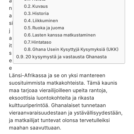
a
Kuvaus
n
Historia
a
Liikkuminen
si
Ruoka ja juoma
j
Lasten kanssa matkustaminen
a
Hintataso
it
Ghana Usein Kysyttyjä Kysymyksiä (UKK)
s
20 kysymystä ja vastausta Ghanasta
e
e
Länsi-Afrikassa ja se on yksi mantereen
suosituimmista matkakohteista. Tämä kaunis
maa tarjoaa vierailijoilleen upeita rantoja,
eksoottisia luontokohteita ja rikasta
kulttuuriperintöä. Ghanalaiset tunnetaan
vieraanvaraisuudestaan ja ystävällisyydestään,
ja matkailijat tuntevat olonsa tervetulleiksi
maahan saavuttuaan.