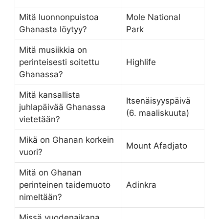
Mitä luonnonpuistoa
Mole National
Ghanasta löytyy?
Park
Mitä musiikkia on
perinteisesti soitettu
Highlife
Ghanassa?
Mitä kansallista
Itsenäisyyspäivä
juhlapäivää Ghanassa
(6. maaliskuuta)
vietetään?
Mikä on Ghanan korkein
Mount Afadjato
vuori?
Mitä on Ghanan
perinteinen taidemuoto
Adinkra
nimeltään?
Missä vuodenaikana