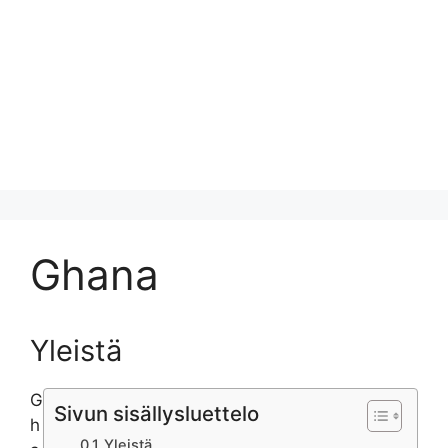
Ghana
Yleistä
G
Sivun sisällysluettelo
h
Yleistä