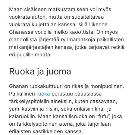
Maan sisäiseen matkustamiseen voi myös
vuokrata auton, mutta on suositeltavaa
vuokrata kuljettajan kanssa, sillä liikenne
Ghanassa voi olla melko kaoottista. On myös
mahdollista järjestää ryhmämatkoja paikallisten
matkanjärjestäjien kanssa, jotka tarjoavat retkiä
eri puolille maata.
Ruoka ja juoma
Ghanan ruokakulttuuri on rikas ja monipuolinen.
Paikallinen
ruoka
perustuu pääasiassa
tärkkelyspitoisiin aineksiin, kuten cassavaan,
yam-kasviin ja riisiin, sekä erilaisiin liha- ja
kalaruokiin. Maan kansallisruoka on ”fufu”, joka
on tärkkelyspitoinen ateria, joka tarjoillaan
erilaisten kastikkeiden kanssa.