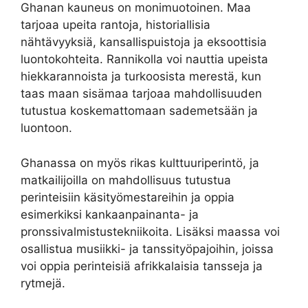
Ghanan kauneus on monimuotoinen. Maa
tarjoaa upeita rantoja, historiallisia
nähtävyyksiä, kansallispuistoja ja eksoottisia
luontokohteita. Rannikolla voi nauttia upeista
hiekkarannoista ja turkoosista merestä, kun
taas maan sisämaa tarjoaa mahdollisuuden
tutustua koskemattomaan sademetsään ja
luontoon.
Ghanassa on myös rikas kulttuuriperintö, ja
matkailijoilla on mahdollisuus tutustua
perinteisiin käsityömestareihin ja oppia
esimerkiksi kankaanpainanta- ja
pronssivalmistustekniikoita. Lisäksi maassa voi
osallistua musiikki- ja tanssityöpajoihin, joissa
voi oppia perinteisiä afrikkalaisia tansseja ja
rytmejä.