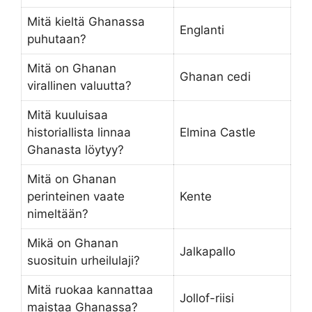
Mitä kieltä Ghanassa
Englanti
puhutaan?
Mitä on Ghanan
Ghanan cedi
virallinen valuutta?
Mitä kuuluisaa
historiallista linnaa
Elmina Castle
Ghanasta löytyy?
Mitä on Ghanan
perinteinen vaate
Kente
nimeltään?
Mikä on Ghanan
Jalkapallo
suosituin urheilulaji?
Mitä ruokaa kannattaa
Jollof-riisi
maistaa Ghanassa?