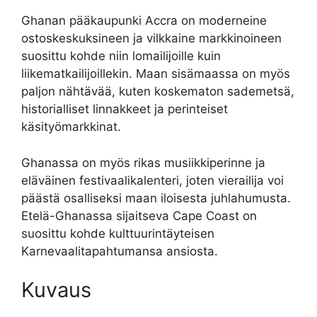
Ghanan pääkaupunki Accra on moderneine
ostoskeskuksineen ja vilkkaine markkinoineen
suosittu kohde niin lomailijoille kuin
liikematkailijoillekin. Maan sisämaassa on myös
paljon nähtävää, kuten koskematon sademetsä,
historialliset linnakkeet ja perinteiset
käsityömarkkinat.
Ghanassa on myös rikas musiikkiperinne ja
eläväinen festivaalikalenteri, joten vierailija voi
päästä osalliseksi maan iloisesta juhlahumusta.
Etelä-Ghanassa sijaitseva Cape Coast on
suosittu kohde kulttuurintäyteisen
Karnevaalitapahtumansa ansiosta.
Kuvaus