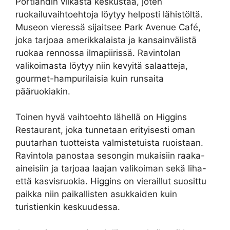
Portlandin vilkasta keskustaa, joten
ruokailuvaihtoehtoja löytyy helposti lähistöltä.
Museon vieressä sijaitsee Park Avenue Café,
joka tarjoaa amerikkalaista ja kansainvälistä
ruokaa rennossa ilmapiirissä. Ravintolan
valikoimasta löytyy niin kevyitä salaatteja,
gourmet-hampurilaisia kuin runsaita
pääruokiakin.
Toinen hyvä vaihtoehto lähellä on Higgins
Restaurant, joka tunnetaan erityisesti oman
puutarhan tuotteista valmistetuista ruoistaan.
Ravintola panostaa sesongin mukaisiin raaka-
aineisiin ja tarjoaa laajan valikoiman sekä liha-
että kasvisruokia. Higgins on vieraillut suosittu
paikka niin paikallisten asukkaiden kuin
turistienkin keskuudessa.