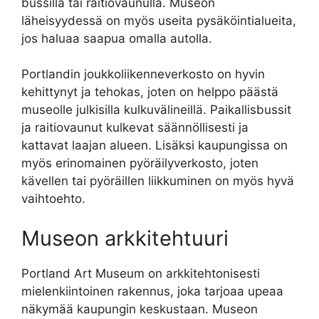
bussilla tai raitiovaunulla. Museon
läheisyydessä on myös useita pysäköintialueita,
jos haluaa saapua omalla autolla.
Portlandin joukkoliikenneverkosto on hyvin
kehittynyt ja tehokas, joten on helppo päästä
museolle julkisilla kulkuvälineillä. Paikallisbussit
ja raitiovaunut kulkevat säännöllisesti ja
kattavat laajan alueen. Lisäksi kaupungissa on
myös erinomainen pyöräilyverkosto, joten
kävellen tai pyöräillen liikkuminen on myös hyvä
vaihtoehto.
Museon arkkitehtuuri
Portland Art Museum on arkkitehtonisesti
mielenkiintoinen rakennus, joka tarjoaa upeaa
näkymää kaupungin keskustaan. Museon