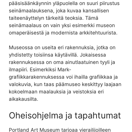
pääsisäänkäynnin yläpuolella on suuri piirustus
seinämaalauksena, joka kuvaa kansallisen
taiteenäyttelyn tärkeitä teoksia. Tämä
seinämaalaus on vain yksi esimerkki museon
omaperäisestä ja modernista arkkitehtuurista.
Museossa on useita eri rakennuksia, jotka on
yhdistetty toisiinsa käytävillä. Jokaisessa
rakennuksessa on oma ainutlaatuinen tyyli ja
ilmapiiri. Esimerkiksi Mark-
grafiikkarakennuksessa voi ihailla grafiikkaa ja
valokuvia, kun taas päämuseo keskittyy laajaan
kokoelmaan maalauksia ja veistoksia eri
aikakausilta.
Oheisohjelma ja tapahtumat
Portland Art Museum tarjoaa vierailijoilleen