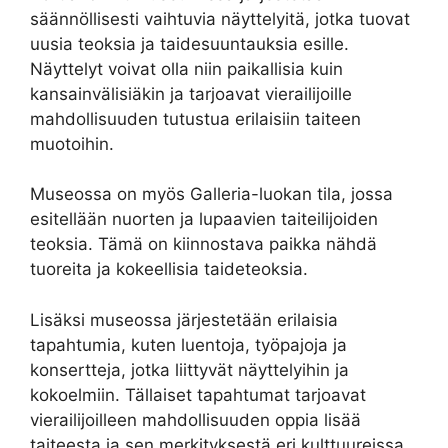
säännöllisesti vaihtuvia näyttelyitä, jotka tuovat
uusia teoksia ja taidesuuntauksia esille.
Näyttelyt voivat olla niin paikallisia kuin
kansainvälisiäkin ja tarjoavat vierailijoille
mahdollisuuden tutustua erilaisiin taiteen
muotoihin.
Museossa on myös Galleria-luokan tila, jossa
esitellään nuorten ja lupaavien taiteilijoiden
teoksia. Tämä on kiinnostava paikka nähdä
tuoreita ja kokeellisia taideteoksia.
Lisäksi museossa järjestetään erilaisia
tapahtumia, kuten luentoja, työpajoja ja
konsertteja, jotka liittyvät näyttelyihin ja
kokoelmiin. Tällaiset tapahtumat tarjoavat
vierailijoilleen mahdollisuuden oppia lisää
taiteesta ja sen merkityksestä eri kulttuureissa.