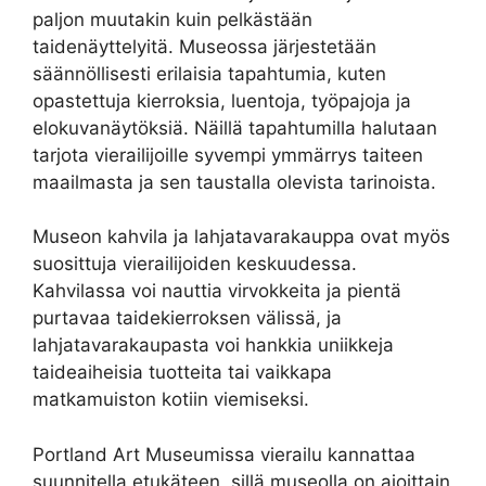
paljon muutakin kuin pelkästään
taidenäyttelyitä. Museossa järjestetään
säännöllisesti erilaisia tapahtumia, kuten
opastettuja kierroksia, luentoja, työpajoja ja
elokuvanäytöksiä. Näillä tapahtumilla halutaan
tarjota vierailijoille syvempi ymmärrys taiteen
maailmasta ja sen taustalla olevista tarinoista.
Museon kahvila ja lahjatavarakauppa ovat myös
suosittuja vierailijoiden keskuudessa.
Kahvilassa voi nauttia virvokkeita ja pientä
purtavaa taidekierroksen välissä, ja
lahjatavarakaupasta voi hankkia uniikkeja
taideaiheisia tuotteita tai vaikkapa
matkamuiston kotiin viemiseksi.
Portland Art Museumissa vierailu kannattaa
suunnitella etukäteen, sillä museolla on ajoittain