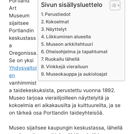
Portland
Sivun sisällysluettelo
Art
Perustiedot
Museum
Kokoelmat
sijaitsee
Näyttelyt
Portlandin
Liikkuminen alueella
keskustass
Museon arkkitehtuuri
a
Oheisohjelma ja tapahtumat
Oregonissa.
Ruokailu lähellä
Se on yksi
Vinkkejä vierailuun
Yhdysvaltoj
Museokauppa ja aukioloajat
en
vanhimmist
a taidekeskuksista, perustettu vuonna 1892.
Museo tarjoaa vierailijoilleen näyttelyitä ja
kokoelmia eri aikakausilta ja kulttuureilta, ja se
on tärkeä osa Portlandin taideyhteisöä.
Museo sijaitsee kaupungin keskustassa, lähellä