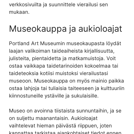
verkkosivuilta ja suunnittele vierailusi sen
mukaan.
Museokauppa ja aukioloajat
Portland Art Museumin museokaupasta löydät
laajan valikoiman taideaiheista kirjallisuutta,
julisteita, pientaidetta ja matkamuistoja. Voit
ostaa vaikkapa taidetarinoiden kokoelmaa tai
taideteoksia kotiisi muistoksi vierailustasi
museoon. Museokauppa on myös mainio paikka
ostaa lahjoja tai tuliaisia taiteeseen ja kulttuuriin
kiinnostuneille ystäville ja sukulaisille.
Museo on avoinna tiistaista sunnuntaihin, ja se
on suljettu maanantaisin. Aukioloajat
vaihtelevat hieman päivästä riippuen, joten
kannattaa tarkistaa ajankohtaiset tiedot ennen