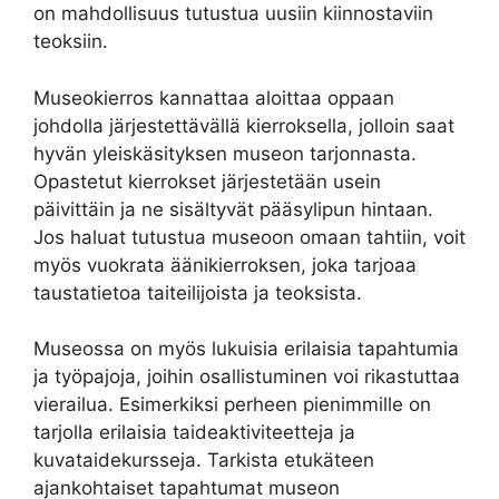
on mahdollisuus tutustua uusiin kiinnostaviin
teoksiin.
Museokierros kannattaa aloittaa oppaan
johdolla järjestettävällä kierroksella, jolloin saat
hyvän yleiskäsityksen museon tarjonnasta.
Opastetut kierrokset järjestetään usein
päivittäin ja ne sisältyvät pääsylipun hintaan.
Jos haluat tutustua museoon omaan tahtiin, voit
myös vuokrata äänikierroksen, joka tarjoaa
taustatietoa taiteilijoista ja teoksista.
Museossa on myös lukuisia erilaisia tapahtumia
ja työpajoja, joihin osallistuminen voi rikastuttaa
vierailua. Esimerkiksi perheen pienimmille on
tarjolla erilaisia taideaktiviteetteja ja
kuvataidekursseja. Tarkista etukäteen
ajankohtaiset tapahtumat museon