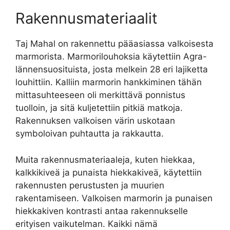
Rakennusmateriaalit
Taj Mahal on rakennettu pääasiassa valkoisesta
marmorista. Marmorilouhoksia käytettiin Agra-
lännensuosituista, josta melkein 28 eri lajiketta
louhittiin. Kalliin marmorin hankkiminen tähän
mittasuhteeseen oli merkittävä ponnistus
tuolloin, ja sitä kuljetettiin pitkiä matkoja.
Rakennuksen valkoisen värin uskotaan
symboloivan puhtautta ja rakkautta.
Muita rakennusmateriaaleja, kuten hiekkaa,
kalkkikiveä ja punaista hiekkakiveä, käytettiin
rakennusten perustusten ja muurien
rakentamiseen. Valkoisen marmorin ja punaisen
hiekkakiven kontrasti antaa rakennukselle
erityisen vaikutelman. Kaikki nämä