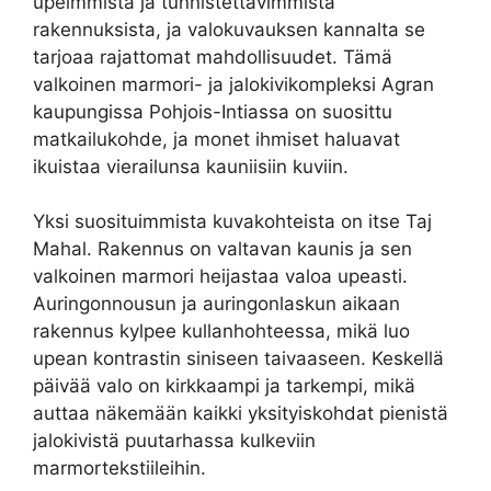
upeimmista ja tunnistettavimmista
rakennuksista, ja valokuvauksen kannalta se
tarjoaa rajattomat mahdollisuudet. Tämä
valkoinen marmori- ja jalokivikompleksi Agran
kaupungissa Pohjois-Intiassa on suosittu
matkailukohde, ja monet ihmiset haluavat
ikuistaa vierailunsa kauniisiin kuviin.
Yksi suosituimmista kuvakohteista on itse Taj
Mahal. Rakennus on valtavan kaunis ja sen
valkoinen marmori heijastaa valoa upeasti.
Auringonnousun ja auringonlaskun aikaan
rakennus kylpee kullanhohteessa, mikä luo
upean kontrastin siniseen taivaaseen. Keskellä
päivää valo on kirkkaampi ja tarkempi, mikä
auttaa näkemään kaikki yksityiskohdat pienistä
jalokivistä puutarhassa kulkeviin
marmortekstiileihin.