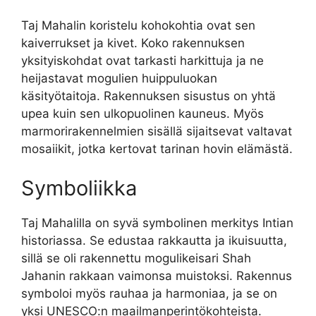
Taj Mahalin koristelu kohokohtia ovat sen
kaiverrukset ja kivet. Koko rakennuksen
yksityiskohdat ovat tarkasti harkittuja ja ne
heijastavat mogulien huippuluokan
käsityötaitoja. Rakennuksen sisustus on yhtä
upea kuin sen ulkopuolinen kauneus. Myös
marmorirakennelmien sisällä sijaitsevat valtavat
mosaiikit, jotka kertovat tarinan hovin elämästä.
Symboliikka
Taj Mahalilla on syvä symbolinen merkitys Intian
historiassa. Se edustaa rakkautta ja ikuisuutta,
sillä se oli rakennettu mogulikeisari Shah
Jahanin rakkaan vaimonsa muistoksi. Rakennus
symboloi myös rauhaa ja harmoniaa, ja se on
yksi UNESCO:n maailmanperintökohteista.