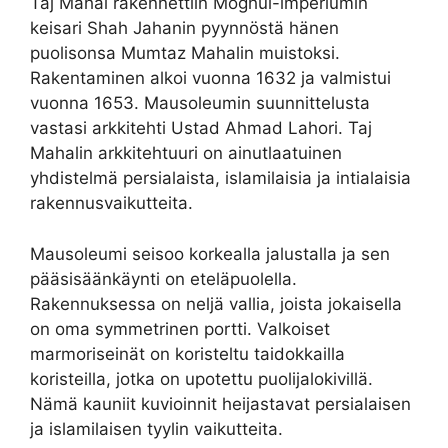
Taj Mahal rakennettiin Moghul-imperiumin
keisari Shah Jahanin pyynnöstä hänen
puolisonsa Mumtaz Mahalin muistoksi.
Rakentaminen alkoi vuonna 1632 ja valmistui
vuonna 1653. Mausoleumin suunnittelusta
vastasi arkkitehti Ustad Ahmad Lahori. Taj
Mahalin arkkitehtuuri on ainutlaatuinen
yhdistelmä persialaista, islamilaisia ​​ja intialaisia ​​
rakennusvaikutteita.
Mausoleumi seisoo korkealla jalustalla ja sen
pääsisäänkäynti on eteläpuolella.
Rakennuksessa on neljä vallia, joista jokaisella
on oma symmetrinen portti. Valkoiset
marmoriseinät on koristeltu taidokkailla
koristeilla, jotka on upotettu puolijalokivillä.
Nämä kauniit kuvioinnit heijastavat persialaisen
ja islamilaisen tyylin vaikutteita.