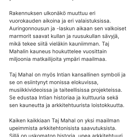
Rakennuksen ulkonäkö muuttuu eri
vuorokauden aikoina ja eri valaistuksissa.
Auringonnousun ja -laskun aikaan sen valkoiset
marmorit saavat kullan ja ruusukullan sävyjä,
mikä tekee siitä vieläkin kauniimman. Taj
Mahalin kauneus houkuttelee vuosittain
miljoonia matkailijoita ympäri maailmaa.
Taj Mahal on myös Intian kansallinen symboli ja
se on esiintynyt monissa elokuvissa,
musiikkivideoissa ja taiteellisissa projekteissa.
Se edustaa Intian historiaa ja kulttuuria sekä
sen kauneutta ja arkkitehtuurista loistokkuutta.
Kaiken kaikkiaan Taj Mahal on yksi maailman
upeimmista arkkitehtonisista saavutuksista.
Sillä on uskomaton historia, upea arkkitehtuuri