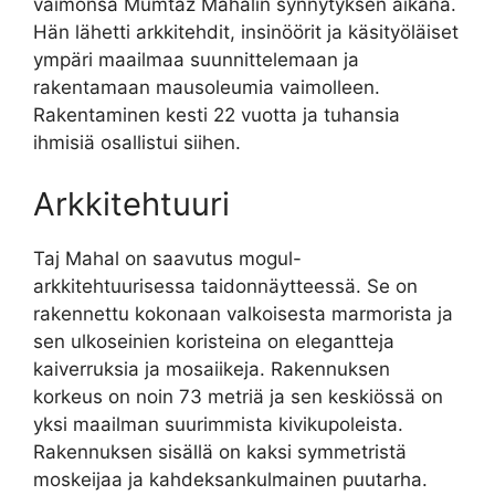
vaimonsa Mumtaz Mahalin synnytyksen aikana.
Hän lähetti arkkitehdit, insinöörit ja käsityöläiset
ympäri maailmaa suunnittelemaan ja
rakentamaan mausoleumia vaimolleen.
Rakentaminen kesti 22 vuotta ja tuhansia
ihmisiä osallistui siihen.
Arkkitehtuuri
Taj Mahal on saavutus mogul-
arkkitehtuurisessa taidonnäytteessä. Se on
rakennettu kokonaan valkoisesta marmorista ja
sen ulkoseinien koristeina on elegantteja
kaiverruksia ja mosaiikeja. Rakennuksen
korkeus on noin 73 metriä ja sen keskiössä on
yksi maailman suurimmista kivikupoleista.
Rakennuksen sisällä on kaksi symmetristä
moskeijaa ja kahdeksankulmainen puutarha.