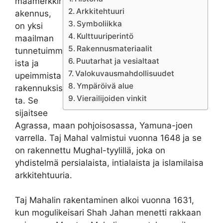
maamerkkir
Arkkitehtuuri
akennus,
Symboliikka
on yksi
Kulttuuriperintö
maailman
Rakennusmateriaalit
tunnetuimm
Puutarhat ja vesialtaat
ista ja
Valokuvausmahdollisuudet
upeimmista
Ympäröivä alue
rakennuksis
Vierailijoiden vinkit
ta. Se
sijaitsee
Agrassa, maan pohjoisosassa, Yamuna-joen
varrella. Taj Mahal valmistui vuonna 1648 ja se
on rakennettu Mughal-tyylillä, joka on
yhdistelmä persialaista, intialaista ja islamilaisa
arkkitehtuuria.
Taj Mahalin rakentaminen alkoi vuonna 1631,
kun mogulikeisari Shah Jahan menetti rakkaan