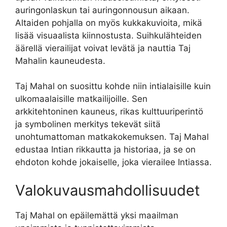
auringonlaskun tai auringonnousun aikaan.
Altaiden pohjalla on myös kukkakuvioita, mikä
lisää visuaalista kiinnostusta. Suihkulähteiden
äärellä vierailijat voivat levätä ja nauttia Taj
Mahalin kauneudesta.
Taj Mahal on suosittu kohde niin intialaisille kuin
ulkomaalaisille matkailijoille. Sen
arkkitehtoninen kauneus, rikas kulttuuriperintö
ja symbolinen merkitys tekevät siitä
unohtumattoman matkakokemuksen. Taj Mahal
edustaa Intian rikkautta ja historiaa, ja se on
ehdoton kohde jokaiselle, joka vierailee Intiassa.
Valokuvausmahdollisuudet
Taj Mahal on epäilemättä yksi maailman