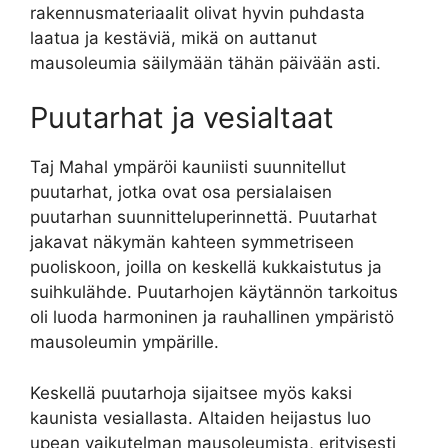
rakennusmateriaalit olivat hyvin puhdasta
laatua ja kestäviä, mikä on auttanut
mausoleumia säilymään tähän päivään asti.
Puutarhat ja vesialtaat
Taj Mahal ympäröi kauniisti suunnitellut
puutarhat, jotka ovat osa persialaisen
puutarhan suunnitteluperinnettä. Puutarhat
jakavat näkymän kahteen symmetriseen
puoliskoon, joilla on keskellä kukkaistutus ja
suihkulähde. Puutarhojen käytännön tarkoitus
oli luoda harmoninen ja rauhallinen ympäristö
mausoleumin ympärille.
Keskellä puutarhoja sijaitsee myös kaksi
kaunista vesiallasta. Altaiden heijastus luo
upean vaikutelman mausoleumista, erityisesti