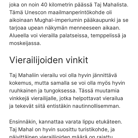
joka on noin 40 kilometrin päässä Taj Mahalista.
Tämä Unescon maailmanperintökohde oli
aikoinaan Mughal-imperiumin pääkaupunki ja se
tarjoaa upean näkymän menneeseen aikaan.
Alueella voi vierailla palatseissa, temppelissä ja
moskeijassa.
Vierailijoiden vinkit
Taj Mahaliin vierailu voi olla hyvin jännittävä
kokemus, mutta samalla se voi olla myös hyvin
ruuhkainen ja tungoksessa. Tässä muutamia
vinkkejä vierailijalle, jotka helpottavat vierailua
ja tekevät siitä entistäkin nautinnollisemman.
Ensinnäkin, kannattaa varata lippu etukäteen.
Taj Mahal on hyvin suosittu turistikohde, ja
päivittäinen vierailijoiden määrä on rajattu.