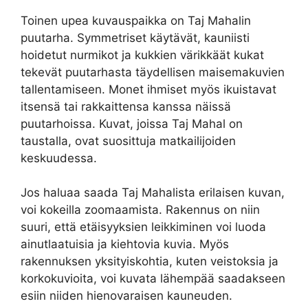
Toinen upea kuvauspaikka on Taj Mahalin
puutarha. Symmetriset käytävät, kauniisti
hoidetut nurmikot ja kukkien värikkäät kukat
tekevät puutarhasta täydellisen maisemakuvien
tallentamiseen. Monet ihmiset myös ikuistavat
itsensä tai rakkaittensa kanssa näissä
puutarhoissa. Kuvat, joissa Taj Mahal on
taustalla, ovat suosittuja matkailijoiden
keskuudessa.
Jos haluaa saada Taj Mahalista erilaisen kuvan,
voi kokeilla zoomaamista. Rakennus on niin
suuri, että etäisyyksien leikkiminen voi luoda
ainutlaatuisia ja kiehtovia kuvia. Myös
rakennuksen yksityiskohtia, kuten veistoksia ja
korkokuvioita, voi kuvata lähempää saadakseen
esiin niiden hienovaraisen kauneuden.