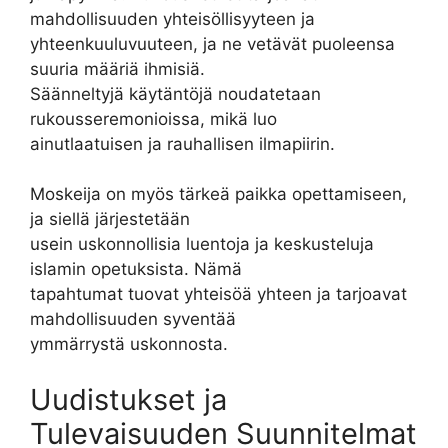
mahdollisuuden yhteisöllisyyteen ja
yhteenkuuluvuuteen, ja ne vetävät puoleensa
suuria määriä ihmisiä.
Säänneltyjä käytäntöjä noudatetaan
rukousseremonioissa, mikä luo
ainutlaatuisen ja rauhallisen ilmapiirin.
Moskeija on myös tärkeä paikka opettamiseen,
ja siellä järjestetään
usein uskonnollisia luentoja ja keskusteluja
islamin opetuksista. Nämä
tapahtumat tuovat yhteisöä yhteen ja tarjoavat
mahdollisuuden syventää
ymmärrystä uskonnosta.
Uudistukset ja
Tulevaisuuden Suunnitelmat