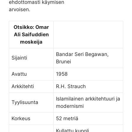
ehdottomasti käymisen
arvoisen.
Otsikko: Omar
Ali Saifuddien
moskeija
Bandar Seri Begawan,
Sijainti
Brunei
Avattu
1958
Arkkitehti
R.H. Strauch
Islamilainen arkkitehtuuri ja
Tyylisuunta
modernismi
Korkeus
52 metriä
Kullattu kupoli,