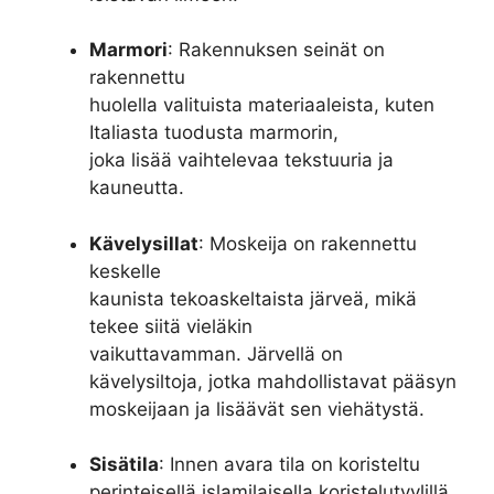
Marmori
: Rakennuksen seinät on
rakennettu
huolella valituista materiaaleista, kuten
Italiasta tuodusta marmorin,
joka lisää vaihtelevaa tekstuuria ja
kauneutta.
Kävelysillat
: Moskeija on rakennettu
keskelle
kaunista tekoaskeltaista järveä, mikä
tekee siitä vieläkin
vaikuttavamman. Järvellä on
kävelysiltoja, jotka mahdollistavat pääsyn
moskeijaan ja lisäävät sen viehätystä.
Sisätila
: Innen avara tila on koristeltu
perinteisellä islamilaisella koristelutyylillä,