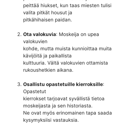
peittää hiukset, kun taas miesten tulisi
valita pitkät housut ja
pitkähihaisen paidan.
Ota valokuvia
: Moskeija on upea
valokuvien
kohde, mutta muista kunnioittaa muita
kävijöitä ja paikallista
kulttuuria. Vältä valokuvien ottamista
rukoushetkien aikana.
Osallistu opastetuille kierroksille
:
Opastetut
kierrokset tarjoavat syvällistä tietoa
moskeijasta ja sen historiasta.
Ne ovat myös erinomainen tapa saada
kysymyksiisi vastauksia.