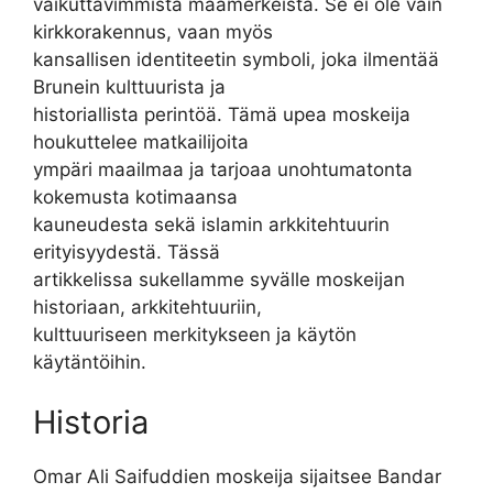
vaikuttavimmista maamerkeistä. Se ei ole vain
kirkkorakennus, vaan myös
kansallisen identiteetin symboli, joka ilmentää
Brunein kulttuurista ja
historiallista perintöä. Tämä upea moskeija
houkuttelee matkailijoita
ympäri maailmaa ja tarjoaa unohtumatonta
kokemusta kotimaansa
kauneudesta sekä islamin arkkitehtuurin
erityisyydestä. Tässä
artikkelissa sukellamme syvälle moskeijan
historiaan, arkkitehtuuriin,
kulttuuriseen merkitykseen ja käytön
käytäntöihin.
Historia
Omar Ali Saifuddien moskeija sijaitsee Bandar