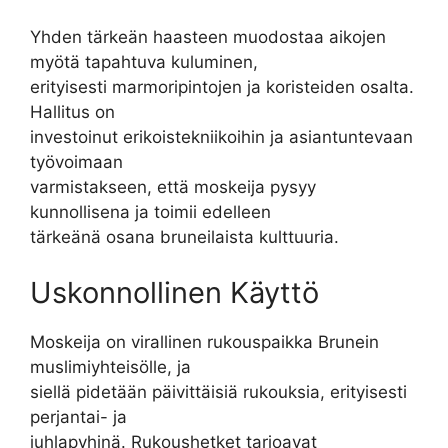
Yhden tärkeän haasteen muodostaa aikojen
myötä tapahtuva kuluminen,
erityisesti marmoripintojen ja koristeiden osalta.
Hallitus on
investoinut erikoistekniikoihin ja asiantuntevaan
työvoimaan
varmistakseen, että moskeija pysyy
kunnollisena ja toimii edelleen
tärkeänä osana bruneilaista kulttuuria.
Uskonnollinen Käyttö
Moskeija on virallinen rukouspaikka Brunein
muslimiyhteisölle, ja
siellä pidetään päivittäisiä rukouksia, erityisesti
perjantai- ja
juhlapyhinä. Rukoushetket tarjoavat