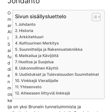
Johdanto
O
Sivun sisällysluettelo
m
Johdanto
ar
Historia
Al
Arkkitehtuuri
i
Kulttuurinen Merkitys
S
Suunnittelija ja Rakennustekniikka
ai
Matkailua ja Kävijöitä
fu
Huoltoa ja Suojelua
d
Uskonnollinen Käyttö
di
Uudistukset ja Tulevaisuuden Suunnitelmat
e
Vinkkejä Vierailijalle
n
Yhteenveto
m
Aiheeseen liittyviä linkkejä
os
ke
ija on yksi Brunein tunnetuimmista ja