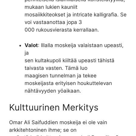
mukaan lukien kauniit
mosaiikkiteokset ja intricate kalligrafia. Se
voi vastaanottaa jopa 3
000 rukousvierasta kerrallaan.
Valot
: Illalla moskeija valaistaan upeasti,
ja
sen kultakupoli kiiltää upeasti tähistä
taivasta vasten. Tämä luo
maagisen tunnelman ja tekee
moskeijasta erityisen houkuttelevan
nähtävyyden yöaikaan.
Kulttuurinen Merkitys
Omar Ali Saifuddien moskeija ei ole vain
arkkitehtoninen ihme; se on