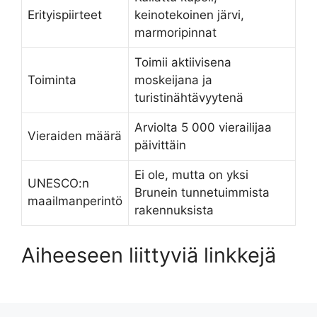
Erityispiirteet
keinotekoinen järvi,
marmoripinnat
Toimii aktiivisena
Toiminta
moskeijana ja
turistinähtävyytenä
Arviolta 5 000 vierailijaa
Vieraiden määrä
päivittäin
Ei ole, mutta on yksi
UNESCO:n
Brunein tunnetuimmista
maailmanperintö
rakennuksista
Aiheeseen liittyviä linkkejä