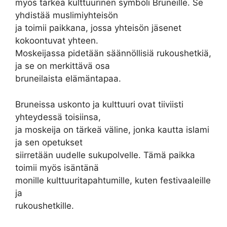
myös tärkeä kulttuurinen symboli Bruneille. Se
yhdistää muslimiyhteisön
ja toimii paikkana, jossa yhteisön jäsenet
kokoontuvat yhteen.
Moskeijassa pidetään säännöllisiä rukoushetkiä,
ja se on merkittävä osa
bruneilaista elämäntapaa.
Bruneissa uskonto ja kulttuuri ovat tiiviisti
yhteydessä toisiinsa,
ja moskeija on tärkeä väline, jonka kautta islami
ja sen opetukset
siirretään uudelle sukupolvelle. Tämä paikka
toimii myös isäntänä
monille kulttuuritapahtumille, kuten festivaaleille
ja
rukoushetkille.