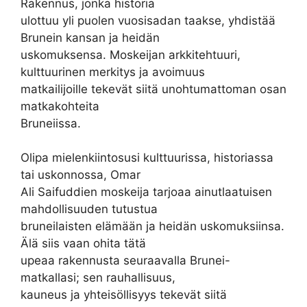
Rakennus, jonka historia
ulottuu yli puolen vuosisadan taakse, yhdistää
Brunein kansan ja heidän
uskomuksensa. Moskeijan arkkitehtuuri,
kulttuurinen merkitys ja avoimuus
matkailijoille tekevät siitä unohtumattoman osan
matkakohteita
Bruneiissa.
Olipa mielenkiintosusi kulttuurissa, historiassa
tai uskonnossa, Omar
Ali Saifuddien moskeija tarjoaa ainutlaatuisen
mahdollisuuden tutustua
bruneilaisten elämään ja heidän uskomuksiinsa.
Älä siis vaan ohita tätä
upeaa rakennusta seuraavalla Brunei-
matkallasi; sen rauhallisuus,
kauneus ja yhteisöllisyys tekevät siitä