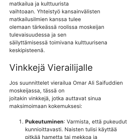
matkailua ja kulttuurista
vaihtoaan. Yhteistyö kansainvälisten
matkailusilmien kanssa tulee
olemaan tärkeässä roolissa moskeijan
tulevaisuudessa ja sen
säilyttämisessä toimivana kulttuurisena
keskipisteenä.
Vinkkejä Vierailijalle
Jos suunnittelet vierailua Omar Ali Saifuddien
moskeijassa, tässä on
joitakin vinkkejä, jotka auttavat sinua
maksimoimaan kokemuksesi:
Pukeutuminen
: Varmista, että pukeudut
kunnioittavasti. Naisten tulisi käyttää
pitkää hametta tai mekkoa ja