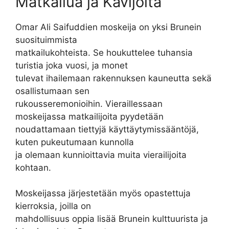
Matkailua ja Kävijöitä
Omar Ali Saifuddien moskeija on yksi Brunein
suosituimmista
matkailukohteista. Se houkuttelee tuhansia
turistia joka vuosi, ja monet
tulevat ihailemaan rakennuksen kauneutta sekä
osallistumaan sen
rukousseremonioihin. Vieraillessaan
moskeijassa matkailijoita pyydetään
noudattamaan tiettyjä käyttäytymissääntöjä,
kuten pukeutumaan kunnolla
ja olemaan kunnioittavia muita vierailijoita
kohtaan.
Moskeijassa järjestetään myös opastettuja
kierroksia, joilla on
mahdollisuus oppia lisää Brunein kulttuurista ja