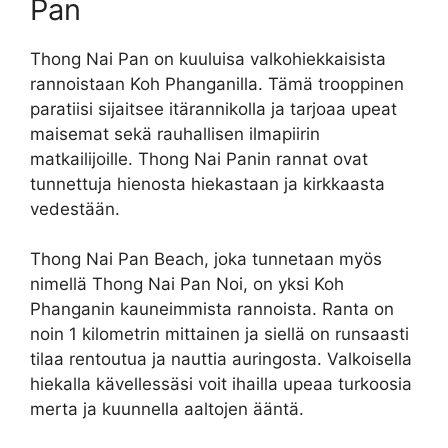
Pan
Thong Nai Pan on kuuluisa valkohiekkaisista
rannoistaan Koh Phanganilla. Tämä trooppinen
paratiisi sijaitsee itärannikolla ja tarjoaa upeat
maisemat sekä rauhallisen ilmapiirin
matkailijoille. Thong Nai Panin rannat ovat
tunnettuja hienosta hiekastaan ja kirkkaasta
vedestään.
Thong Nai Pan Beach, joka tunnetaan myös
nimellä Thong Nai Pan Noi, on yksi Koh
Phanganin kauneimmista rannoista. Ranta on
noin 1 kilometrin mittainen ja siellä on runsaasti
tilaa rentoutua ja nauttia auringosta. Valkoisella
hiekalla kävellessäsi voit ihailla upeaa turkoosia
merta ja kuunnella aaltojen ääntä.