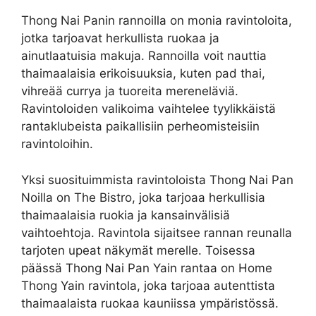
Thong Nai Panin rannoilla on monia ravintoloita,
jotka tarjoavat herkullista ruokaa ja
ainutlaatuisia makuja. Rannoilla voit nauttia
thaimaalaisia ​​erikoisuuksia, kuten pad thai,
vihreää currya ja tuoreita mereneläviä.
Ravintoloiden valikoima vaihtelee tyylikkäistä
rantaklubeista paikallisiin perheomisteisiin
ravintoloihin.
Yksi suosituimmista ravintoloista Thong Nai Pan
Noilla on The Bistro, joka tarjoaa herkullisia
thaimaalaisia ​​ruokia ja kansainvälisiä
vaihtoehtoja. Ravintola sijaitsee rannan reunalla
tarjoten upeat näkymät merelle. Toisessa
päässä Thong Nai Pan Yain rantaa on Home
Thong Yain ravintola, joka tarjoaa autenttista
thaimaalaista ruokaa kauniissa ympäristössä.