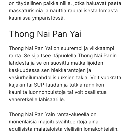
on täydellinen paikka niille, jotka haluavat paeta
massaturismia ja nauttia rauhallisesta lomasta
kauniissa ympäristössä.
Thong Nai Pan Yai
Thong Nai Pan Yai on suurempi ja vilkkaampi
ranta. Se sijaitsee itäpuolella Thong Nai Panin
lahdesta ja se on suosittu matkailijoiden
keskuudessa sen hiekkarantojen ja
vesiurheilumahdollisuuksien takia. Voit vuokrata
kajakin tai SUP-laudan ja tutkia rannikon
kauniita luonnonpuistoja tai voit osallistua
veneretkelle lähisaarille.
Thong Nai Pan Yain ranta-alueella on
monenlaisia ​​majoitusvaihtoehtoja aina
edullisista majataloista ylellisiin lomakohteisiin.