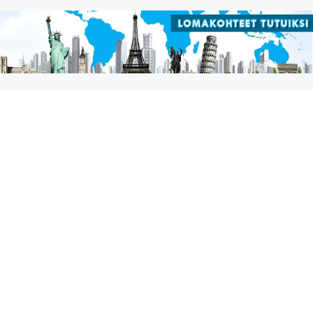
Siirry
sisältöön