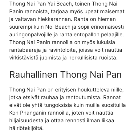
Thong Nai Pan Yai Beach, toinen Thong Nai
Panin rannoista, tarjoaa myös upeat maisemat
ja valtavan hiekkarannan. Ranta on hieman
suurempi kuin Noi Beach ja sopii erinomaisesti
auringonpalvojille ja rantalentopallon pelaajille.
Thong Nai Panin rannoilla on myös lukuisia
rantabaareja ja ravintoloita, joissa voit nauttia
virkistävistä juomista ja herkullisista ruoista.
Rauhallinen Thong Nai Pan
Thong Nai Pan on erityisen houkutteleva niille,
jotka etsivät rauhaa ja rentoutumista. Rannat
eivät ole yhtä tungoksisia kuin muilla suosituilla
Koh Phanganin rannoilla, joten voit nauttia
hiljaisuudesta ja ottaa rennosti ilman liikaa
häiriötekijöitä.