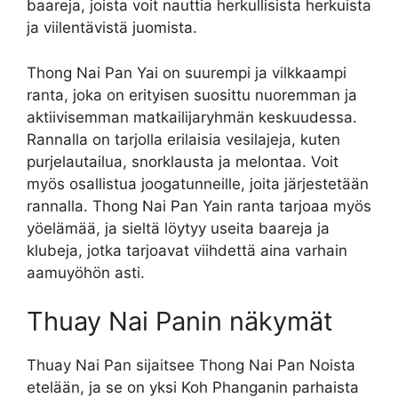
baareja, joista voit nauttia herkullisista herkuista
ja viilentävistä juomista.
Thong Nai Pan Yai on suurempi ja vilkkaampi
ranta, joka on erityisen suosittu nuoremman ja
aktiivisemman matkailijaryhmän keskuudessa.
Rannalla on tarjolla erilaisia ​​vesilajeja, kuten
purjelautailua, snorklausta ja melontaa. Voit
myös osallistua joogatunneille, joita järjestetään
rannalla. Thong Nai Pan Yain ranta tarjoaa myös
yöelämää, ja sieltä löytyy useita baareja ja
klubeja, jotka tarjoavat viihdettä aina varhain
aamuyöhön asti.
Thuay Nai Panin näkymät
Thuay Nai Pan sijaitsee Thong Nai Pan Noista
etelään, ja se on yksi Koh Phanganin parhaista