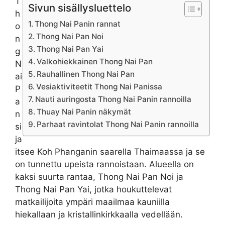
T
Sivun sisällysluettelo
h
Thong Nai Panin rannat
o
Thong Nai Pan Noi
n
Thong Nai Pan Yai
g
Valkohiekkainen Thong Nai Pan
N
Rauhallinen Thong Nai Pan
ai
Vesiaktiviteetit Thong Nai Panissa
P
Nauti auringosta Thong Nai Panin rannoilla
a
Thuay Nai Panin näkymät
n
Parhaat ravintolat Thong Nai Panin rannoilla
si
ja
itsee Koh Phanganin saarella Thaimaassa ja se
on tunnettu upeista rannoistaan. Alueella on
kaksi suurta rantaa, Thong Nai Pan Noi ja
Thong Nai Pan Yai, jotka houkuttelevat
matkailijoita ympäri maailmaa kauniilla
hiekallaan ja kristallinkirkkaalla vedellään.