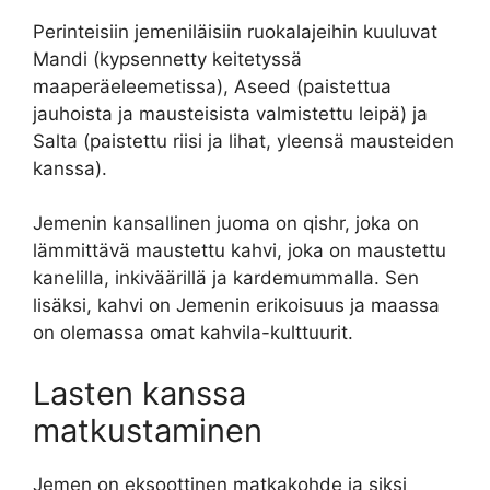
Perinteisiin jemeniläisiin ruokalajeihin kuuluvat
Mandi (kypsennetty keitetyssä
maaperäeleemetissa), Aseed (paistettua
jauhoista ja mausteisista valmistettu leipä) ja
Salta (paistettu riisi ja lihat, yleensä mausteiden
kanssa).
Jemenin kansallinen juoma on qishr, joka on
lämmittävä maustettu kahvi, joka on maustettu
kanelilla, inkiväärillä ja kardemummalla. Sen
lisäksi, kahvi on Jemenin erikoisuus ja maassa
on olemassa omat kahvila-kulttuurit.
Lasten kanssa
matkustaminen
Jemen on eksoottinen matkakohde ja siksi