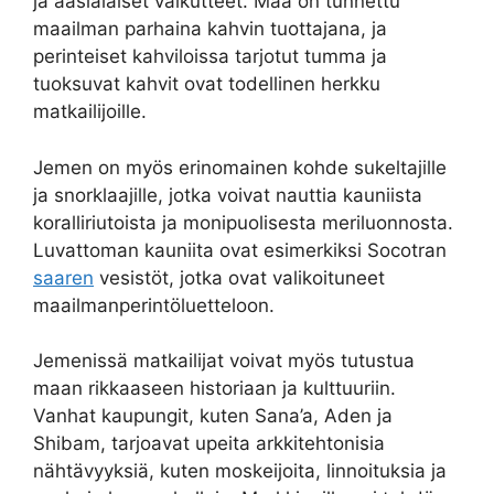
ja aasialaiset vaikutteet. Maa on tunnettu
maailman parhaina kahvin tuottajana, ja
perinteiset kahviloissa tarjotut tumma ja
tuoksuvat kahvit ovat todellinen herkku
matkailijoille.
Jemen on myös erinomainen kohde sukeltajille
ja snorklaajille, jotka voivat nauttia kauniista
koralliriutoista ja monipuolisesta meriluonnosta.
Luvattoman kauniita ovat esimerkiksi Socotran
saaren
vesistöt, jotka ovat valikoituneet
maailmanperintöluetteloon.
Jemenissä matkailijat voivat myös tutustua
maan rikkaaseen historiaan ja kulttuuriin.
Vanhat kaupungit, kuten Sana’a, Aden ja
Shibam, tarjoavat upeita arkkitehtonisia
nähtävyyksiä, kuten moskeijoita, linnoituksia ja