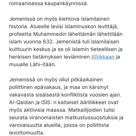
romaanisessa kaupankäynnissä.
Jemenissä on myös kiehtova islamilainen
historia. Alueelle levisi islaminuskon levittäjä,
profeetta Muhammedin lähettämän lähettilään
islam vuonna 632. Jemenistä tuli islamilaisen
kulttuurin keskus ja se oli islamin tieteellisen ja
henkisen tietämyksen leviäminen
Afrikkaan
ja
muualle Lähi-itään.
Jemenissä on myös ollut pitkäaikainen
poliittinen epävakaus, ja maa on kärsinyt
vakavasta sisäisestä konfliktista vuosien ajan.
Al-Qaidan ja ISIS: n kaltaiset ääriliikkeet ovat
myös aktiivisia maassa. Matkailijoiden tulisi
seurata viranomaisten matkustussuosituksia ja
varovaisuutta alueilla, joissa on poliittista
levottomuutta.