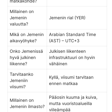
matkakohde?
Millainen on
Jemenin
Jemenin rial (YER)
valuutta?
Mikä on Jemenin
Arabian Standard Time
aikavyöhyke?
(AST) – UTC+3
Onko Jemenissä
Julkisen liikenteen
hyvä julkinen
infrastruktuuri on hyvin
liikenne?
vähäinen
Tarvitaanko
Kyllä, viisumi tarvitaan
Jemeniin
ennen matkaa
viisumi?
Pääosin kuuma ja kuiva,
Millainen on
mutta vuoristoalueilla
Jemenin ilmasto?
viileämpää