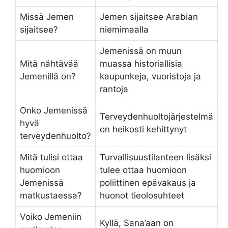
Missä Jemen
Jemen sijaitsee Arabian
sijaitsee?
niemimaalla
Jemenissä on muun
Mitä nähtävää
muassa historiallisia
Jemenillä on?
kaupunkeja, vuoristoja ja
rantoja
Onko Jemenissä
Terveydenhuoltojärjestelmä
hyvä
on heikosti kehittynyt
terveydenhuolto?
Mitä tulisi ottaa
Turvallisuustilanteen lisäksi
huomioon
tulee ottaa huomioon
Jemenissä
poliittinen epävakaus ja
matkustaessa?
huonot tieolosuhteet
Voiko Jemeniin
Kyllä, Sana’aan on