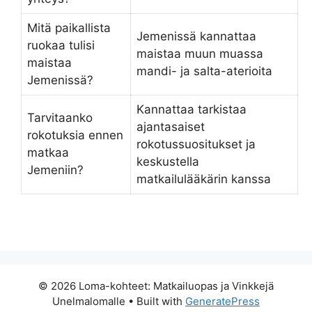
Mitä paikallista
Jemenissä kannattaa
ruokaa tulisi
maistaa muun muassa
maistaa
mandi- ja salta-aterioita
Jemenissä?
Kannattaa tarkistaa
Tarvitaanko
ajantasaiset
rokotuksia ennen
rokotussuositukset ja
matkaa
keskustella
Jemeniin?
matkailulääkärin kanssa
© 2026 Loma-kohteet: Matkailuopas ja Vinkkejä
Unelmalomalle
• Built with
GeneratePress