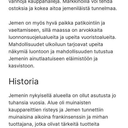
vanhoja kauppahalleja. Markkinoilla voi tehdä
ostoksia ja kokea aitoa jemeniläistä tunnelmaa.
Jemen on myös hyvä paikka patikointiin ja
vaeltamiseen, sillä maassa on arvokkaita
luonnonsuojelualueita ja upeita vuoristoalueita.
Mahdollisuudet ulkoiluun tarjoavat upeita
näkymiä luontoon ja mahdollisuuden tutustua
Jemenin ainutlaatuiseen eläimistöön ja
kasvistoon.
Historia
Jemenin nykyisellä alueella on ollut asutusta jo
tuhansia vuosia. Alue oli muinaisten
kauppareittien risteys ja Jemen tunnettiin
muinaisina aikoina frankinsenssin ja mirhan
tuottajana, jotka olivat tärkeitä tuotteita