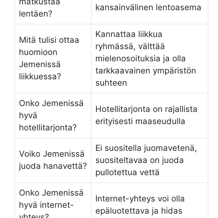
matkustaa
kansainvälinen lentoasema
lentäen?
Kannattaa liikkua
Mitä tulisi ottaa
ryhmässä, välttää
huomioon
mielenosoituksia ja olla
Jemenissä
tarkkaavainen ympäristön
liikkuessa?
suhteen
Onko Jemenissä
Hotellitarjonta on rajallista
hyvä
erityisesti maaseudulla
hotellitarjonta?
Ei suositella juomavetenä,
Voiko Jemenissä
suositeltavaa on juoda
juoda hanavettä?
pullotettua vettä
Onko Jemenissä
Internet-yhteys voi olla
hyvä internet-
epäluotettava ja hidas
yhteys?