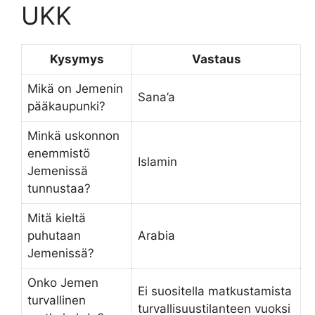
UKK
Kysymys
Vastaus
Mikä on Jemenin
Sana’a
pääkaupunki?
Minkä uskonnon
enemmistö
Islamin
Jemenissä
tunnustaa?
Mitä kieltä
puhutaan
Arabia
Jemenissä?
Onko Jemen
Ei suositella matkustamista
turvallinen
turvallisuustilanteen vuoksi