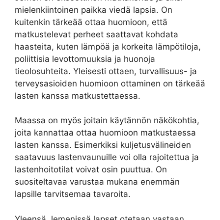
mielenkiintoinen paikka viedä lapsia. On
kuitenkin tärkeää ottaa huomioon, että
matkustelevat perheet saattavat kohdata
haasteita, kuten lämpöä ja korkeita lämpötiloja,
poliittisia levottomuuksia ja huonoja
tieolosuhteita. Yleisesti ottaen, turvallisuus- ja
terveysasioiden huomioon ottaminen on tärkeää
lasten kanssa matkustettaessa.
Maassa on myös joitain käytännön näkökohtia,
joita kannattaa ottaa huomioon matkustaessa
lasten kanssa. Esimerkiksi kuljetusvälineiden
saatavuus lastenvaunuille voi olla rajoitettua ja
lastenhoitotilat voivat osin puuttua. On
suositeltavaa varustaa mukana enemmän
lapsille tarvitsemaa tavaroita.
Yleensä Jemenissä lapset otetaan vastaan