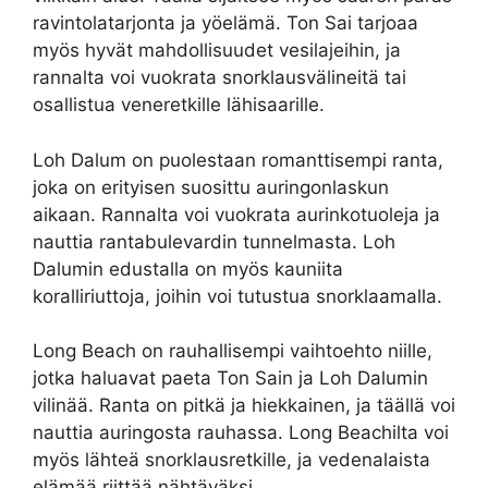
ravintolatarjonta ja yöelämä. Ton Sai tarjoaa
myös hyvät mahdollisuudet vesilajeihin, ja
rannalta voi vuokrata snorklausvälineitä tai
osallistua veneretkille lähisaarille.
Loh Dalum on puolestaan romanttisempi ranta,
joka on erityisen suosittu auringonlaskun
aikaan. Rannalta voi vuokrata aurinkotuoleja ja
nauttia rantabulevardin tunnelmasta. Loh
Dalumin edustalla on myös kauniita
koralliriuttoja, joihin voi tutustua snorklaamalla.
Long Beach on rauhallisempi vaihtoehto niille,
jotka haluavat paeta Ton Sain ja Loh Dalumin
vilinää. Ranta on pitkä ja hiekkainen, ja täällä voi
nauttia auringosta rauhassa. Long Beachilta voi
myös lähteä snorklausretkille, ja vedenalaista
elämää riittää nähtäväksi.