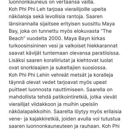
luonnonkauneus on vertaansa vailla.
Koh Phi Phi Leh tarjoaa vierailijoille upeita
näköaloja sekä levollisia rantoja. Saaren
länsirannalla sijaitsee erityisen suosittu Maya
Bay, joka on tunnettu myös elokuvasta ”The
Beach” vuodelta 2000. Maya Bayn kirkas
turkoosinsininen vesi ja valkoiset hiekkarannat
saavat kävijät tuntemaan olevansa paratiisissa.
Lisäksi saaren koralliriutat ja kiehtovat luolat
ovat snorklaajien ja sukeltajien suosiossa.
Koh Phi Phi Lehin vehreät metsät ja koralleja
täynnä olevat vedet tarjoavat myös upeat
puitteet luonnosta nauttimiseen. Saarella on
mahdollista tehdä patikointiretkiä, jotka vievät
vierailijat viidakkoon ja muihin upeisiin
näköalapaikkoihin. Saarelta löytyy myös erilaisia
vene- ja kajakkiretkiä, joiden avulla voi tutustua
saaren luonnonkauneuteen ja rauhaan. Koh Phi