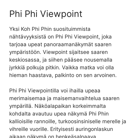
Phi Phi Viewpoint
Yksi Koh Phi Phin suosituimmista
nähtävyyksistä on Phi Phi Viewpoint, joka
tarjoaa upeat panoraamanäkymät saaren
ympäristöön. Viewpoint sijaitsee saaren
keskiosassa, ja siihen pääsee nousemalla
jyrkkiä polkuja pitkin. Vaikka matka voi olla
hieman haastava, palkinto on sen arvoinen.
Phi Phi Viewpointilla voi ihailla upeaa
merimaisemaa ja maisemanvaihtelua saaren
ympärillä. Näköalapaikan korkeimmalta
kohdalta avautuu upea näkymä Phi Phin
kallioisille rannoille, turkoosinsiniselle merelle ja
vihreille vuorille. Erityisesti auringonlaskun
aikaan näkymä on henkeäsalpaava.