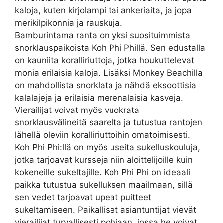
kaloja, kuten kirjolampi tai ankeriaita, ja jopa
merikilpikonnia ja rauskuja.
Bamburintama ranta on yksi suosituimmista
snorklauspaikoista Koh Phi Phillä. Sen edustalla
on kauniita koralliriuttoja, jotka houkuttelevat
monia erilaisia kaloja. Lisäksi Monkey Beachilla
on mahdollista snorklata ja nähdä eksoottisia
kalalajeja ja erilaisia merenalaisia kasveja.
Vierailijat voivat myös vuokrata
snorklausvälineitä saarelta ja tutustua rantojen
lähellä oleviin koralliriuttoihin omatoimisesti.
Koh Phi Phi:llä on myös useita sukelluskouluja,
jotka tarjoavat kursseja niin aloittelijoille kuin
kokeneille sukeltajille. Koh Phi Phi on ideaali
paikka tutustua sukelluksen maailmaan, sillä
sen vedet tarjoavat upeat puitteet
sukeltamiseen. Paikalliset asiantuntijat vievät
vierailijat turvallisesti pohjaan, jossa he voivat