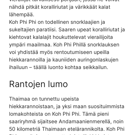
nähdä pitkät koralliriutat ja värikkäät kalat
lähempää.
Koh Phi Phi on todellinen snorklaajien ja
sukeltajien paratiisi. Saaren upeat koralliriutat ja
kiehtovat kalalajit houkuttelevat vierailijoita
ympäri maailmaa. Koh Phi Phillä snorklauksen
voi yhdistää myös rentoutumiseen upeilla
hiekkarannoilla ja kauniiden auringonlaskujen
ihailuun – täällä luonto kohtaa seikkailun.
Rantojen lumo
Thaimaa on tunnettu upeista
hiekkarannoistaan, ja yksi maan suosituimmista
lomakohteista on Koh Phi Phi. Tämä pieni
saariryhmä sijaitsee Andamaanienmerellä, noin
50 kilometriä Thaimaan etelärannikolta. Koh Phi