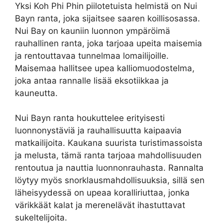
Yksi Koh Phi Phin piilotetuista helmistä on Nui
Bayn ranta, joka sijaitsee saaren koillisosassa.
Nui Bay on kauniin luonnon ympäröimä
rauhallinen ranta, joka tarjoaa upeita maisemia
ja rentouttavaa tunnelmaa lomailijoille.
Maisemaa hallitsee upea kalliomuodostelma,
joka antaa rannalle lisää eksotiikkaa ja
kauneutta.
Nui Bayn ranta houkuttelee erityisesti
luonnonystäviä ja rauhallisuutta kaipaavia
matkailijoita. Kaukana suurista turistimassoista
ja melusta, tämä ranta tarjoaa mahdollisuuden
rentoutua ja nauttia luonnonrauhasta. Rannalta
löytyy myös snorklausmahdollisuuksia, sillä sen
läheisyydessä on upeaa koralliriuttaa, jonka
värikkäät kalat ja merenelävät ihastuttavat
sukeltelijoita.