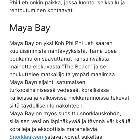
Phi Leh onkin paikka, jossa luonto, seikkailu ja
rentoutuminen kohtaavat.
Maya Bay
Maya Bay on yksi Koh Phi Phi Leh saaren
kuuluisimmista nähtävyyksistä. Tämä upea
poukama on saavuttanut kansainvälistä
mainetta elokuvasta ”The Beach” ja se
houkuttelee matkailijoita ympäri maailmaa.
Maya Bayn sijainti satumaisen
turkoosinsinisessä vedessä, korallisissa
kallioissa ja valkoisissa hiekkarannoissa tekevät
siitä täydellisen lomakohteen.
Maya Bay on myös suosittu snorklauskohde,
sillä sen vesi on läpinäkyvää ja täynnä värikkäitä
koralleja ja eksoottisia mereneläviä.
Snorklauksen
ystävät voivat sukeltaa