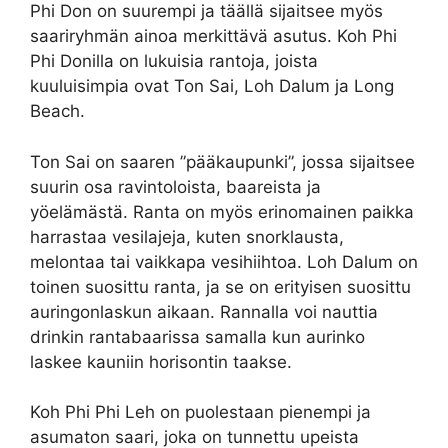
Phi Don on suurempi ja täällä sijaitsee myös
saariryhmän ainoa merkittävä asutus. Koh Phi
Phi Donilla on lukuisia rantoja, joista
kuuluisimpia ovat Ton Sai, Loh Dalum ja Long
Beach.
Ton Sai on saaren ”pääkaupunki”, jossa sijaitsee
suurin osa ravintoloista, baareista ja
yöelämästä. Ranta on myös erinomainen paikka
harrastaa vesilajeja, kuten snorklausta,
melontaa tai vaikkapa vesihiihtoa. Loh Dalum on
toinen suosittu ranta, ja se on erityisen suosittu
auringonlaskun aikaan. Rannalla voi nauttia
drinkin rantabaarissa samalla kun aurinko
laskee kauniin horisontin taakse.
Koh Phi Phi Leh on puolestaan pienempi ja
asumaton saari, joka on tunnettu upeista