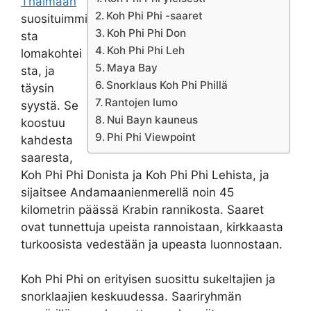
Thaimaan
Koh Phi Phi -saaret
suosituimmi
Koh Phi Phi Don
sta
Koh Phi Phi Leh
lomakohtei
Maya Bay
sta, ja
Snorklaus Koh Phi Phillä
täysin
Rantojen lumo
syystä. Se
Nui Bayn kauneus
koostuu
Phi Phi Viewpoint
kahdesta
saaresta,
Koh Phi Phi Donista ja Koh Phi Phi Lehista, ja
sijaitsee Andamaanienmerellä noin 45
kilometrin päässä Krabin rannikosta. Saaret
ovat tunnettuja upeista rannoistaan, kirkkaasta
turkoosista vedestään ja upeasta luonnostaan.
Koh Phi Phi on erityisen suosittu sukeltajien ja
snorklaajien keskuudessa. Saariryhmän