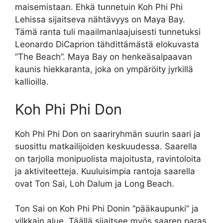
maisemistaan. Ehkä tunnetuin Koh Phi Phi
Lehissa sijaitseva nähtävyys on Maya Bay.
Tämä ranta tuli maailmanlaajuisesti tunnetuksi
Leonardo DiCaprion tähdittämästä elokuvasta
”The Beach”. Maya Bay on henkeäsalpaavan
kaunis hiekkaranta, joka on ympäröity jyrkillä
kallioilla.
Koh Phi Phi Don
Koh Phi Phi Don on saariryhmän suurin saari ja
suosittu matkailijoiden keskuudessa. Saarella
on tarjolla monipuolista majoitusta, ravintoloita
ja aktiviteetteja. Kuuluisimpia rantoja saarella
ovat Ton Sai, Loh Dalum ja Long Beach.
Ton Sai on Koh Phi Phi Donin ”pääkaupunki” ja
vilkkain alue. Täällä sijaitsee myös saaren paras