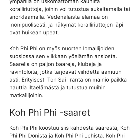
ympärillä on uskomattoman kauniita
koralliriuttoja, joihin voi tutustua sukeltamalla tai
snorklaamalla. Vedenalaista elämää on
monipuolisesti, ja näkymät koralliriuttojen läpi
ovat huikean upeat.
Koh Phi Phi on myös nuorten lomailijoiden
suosiossa sen vilkkaan yöelämän ansiosta.
Saarella on paljon baareja, klubeja ja
ravintoloita, jotka tarjoavat viihdettä aamuun
asti. Erityisesti Ton Sai -ranta on mainio paikka
nauttia iltaelämästä ja tutustua muihin
matkailijoihin.
Koh Phi Phi -saaret
Koh Phi Phi koostuu siis kahdesta saaresta, Koh
Phi Phi Donista ja Koh Phi Phi Lehista. Koh Phi