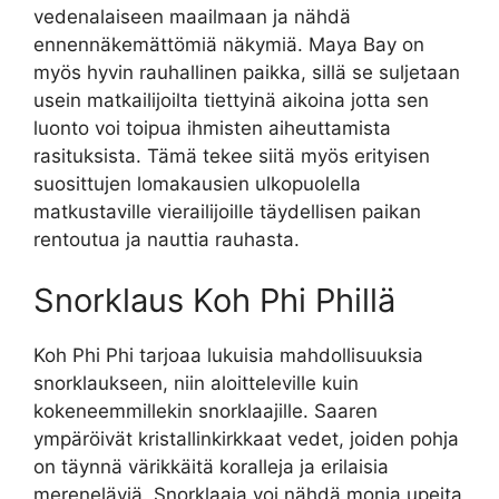
vedenalaiseen maailmaan ja nähdä
ennennäkemättömiä näkymiä. Maya Bay on
myös hyvin rauhallinen paikka, sillä se suljetaan
usein matkailijoilta tiettyinä aikoina jotta sen
luonto voi toipua ihmisten aiheuttamista
rasituksista. Tämä tekee siitä myös erityisen
suosittujen lomakausien ulkopuolella
matkustaville vierailijoille täydellisen paikan
rentoutua ja nauttia rauhasta.
Snorklaus Koh Phi Phillä
Koh Phi Phi tarjoaa lukuisia mahdollisuuksia
snorklaukseen, niin aloitteleville kuin
kokeneemmillekin snorklaajille. Saaren
ympäröivät kristallinkirkkaat vedet, joiden pohja
on täynnä värikkäitä koralleja ja erilaisia
mereneläviä. Snorklaaja voi nähdä monia upeita