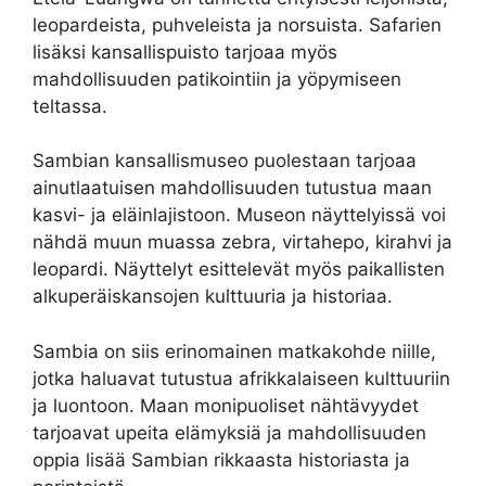
leopardeista, puhveleista ja norsuista. Safarien
lisäksi kansallispuisto tarjoaa myös
mahdollisuuden patikointiin ja yöpymiseen
teltassa.
Sambian kansallismuseo puolestaan tarjoaa
ainutlaatuisen mahdollisuuden tutustua maan
kasvi- ja eläinlajistoon. Museon näyttelyissä voi
nähdä muun muassa zebra, virtahepo, kirahvi ja
leopardi. Näyttelyt esittelevät myös paikallisten
alkuperäiskansojen kulttuuria ja historiaa.
Sambia on siis erinomainen matkakohde niille,
jotka haluavat tutustua afrikkalaiseen kulttuuriin
ja luontoon. Maan monipuoliset nähtävyydet
tarjoavat upeita elämyksiä ja mahdollisuuden
oppia lisää Sambian rikkaasta historiasta ja