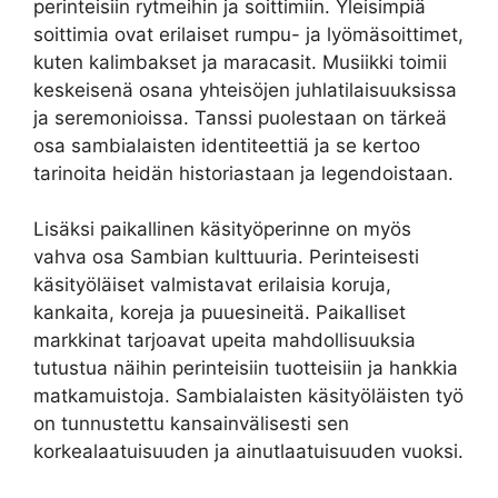
perinteisiin rytmeihin ja soittimiin. Yleisimpiä
soittimia ovat erilaiset rumpu- ja lyömäsoittimet,
kuten kalimbakset ja maracasit. Musiikki toimii
keskeisenä osana yhteisöjen juhlatilaisuuksissa
ja seremonioissa. Tanssi puolestaan on tärkeä
osa sambialaisten identiteettiä ja se kertoo
tarinoita heidän historiastaan ja legendoistaan.
Lisäksi paikallinen käsityöperinne on myös
vahva osa Sambian kulttuuria. Perinteisesti
käsityöläiset valmistavat erilaisia koruja,
kankaita, koreja ja puuesineitä. Paikalliset
markkinat tarjoavat upeita mahdollisuuksia
tutustua näihin perinteisiin tuotteisiin ja hankkia
matkamuistoja. Sambialaisten käsityöläisten työ
on tunnustettu kansainvälisesti sen
korkealaatuisuuden ja ainutlaatuisuuden vuoksi.