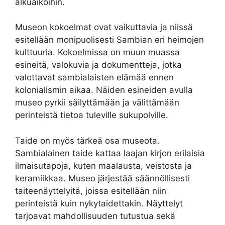
alkuaikoihin.
Museon kokoelmat ovat vaikuttavia ja niissä
esitellään monipuolisesti Sambian eri heimojen
kulttuuria. Kokoelmissa on muun muassa
esineitä, valokuvia ja dokumentteja, jotka
valottavat sambialaisten elämää ennen
kolonialismin aikaa. Näiden esineiden avulla
museo pyrkii säilyttämään ja välittämään
perinteistä tietoa tuleville sukupolville.
Taide on myös tärkeä osa museota.
Sambialainen taide kattaa laajan kirjon erilaisia
ilmaisutapoja, kuten maalausta, veistosta ja
keramiikkaa. Museo järjestää säännöllisesti
taiteenäyttelyitä, joissa esitellään niin
perinteistä kuin nykytaidettakin. Näyttelyt
tarjoavat mahdollisuuden tutustua sekä