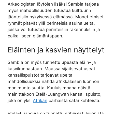
Arkeologisten löytöjen lisäksi Sambia tarjoaa
myös mahdollisuuden tutustua kulttuurin
jäänteisiin nykyisessä elämässä. Monet etniset
ryhmät pitävät yllä perinteisiä asuinalueita,
joissa voi tutustua perinteisiin rakennuksiin ja
paikalliseen elämäntapaan.
Eläinten ja kasvien näyttelyt
Sambia on myös tunnettu upeasta eläin- ja
kasvikunnastaan. Maassa sijaitsevat useat
kansallispuistot tarjoavat upeita
mahdollisuuksia nähdä afrikkalaisen luonnon
monimuotoisuutta. Kuuluisimpana näistä
mainittakoon Etelä-Luangwan kansallispuisto,
joka on yksi
Afrikan
parhaista safarikohteista.
Etelä-Luangwa on tunnettu erityisesti leijonista,