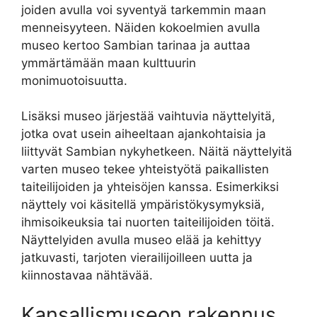
joiden avulla voi syventyä tarkemmin maan
menneisyyteen. Näiden kokoelmien avulla
museo kertoo Sambian tarinaa ja auttaa
ymmärtämään maan kulttuurin
monimuotoisuutta.
Lisäksi museo järjestää vaihtuvia näyttelyitä,
jotka ovat usein aiheeltaan ajankohtaisia ja
liittyvät Sambian nykyhetkeen. Näitä näyttelyitä
varten museo tekee yhteistyötä paikallisten
taiteilijoiden ja yhteisöjen kanssa. Esimerkiksi
näyttely voi käsitellä ympäristökysymyksiä,
ihmisoikeuksia tai nuorten taiteilijoiden töitä.
Näyttelyiden avulla museo elää ja kehittyy
jatkuvasti, tarjoten vierailijoilleen uutta ja
kiinnostavaa nähtävää.
Kansallismuseon rakennus