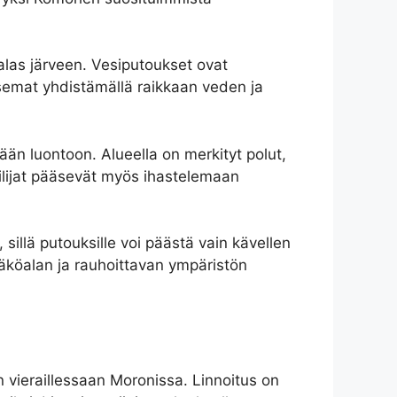
alas järveen. Vesiputoukset ovat
emat yhdistämällä raikkaan veden ja
än luontoon. Alueella on merkityt polut,
ailijat pääsevät myös ihastelemaan
sillä putouksille voi päästä vain kävellen
 näköalan ja rauhoittavan ympäristön
n vieraillessaan Moronissa. Linnoitus on