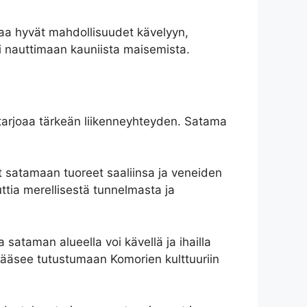
oaa hyvät mahdollisuudet kävelyyn,
i nauttimaan kauniista maisemista.
 tarjoaa tärkeän liikenneyhteyden. Satama
at satamaan tuoreet saaliinsa ja veneiden
uttia merellisestä tunnelmasta ja
ataman alueella voi kävellä ja ihailla
 pääsee tutustumaan Komorien kulttuuriin