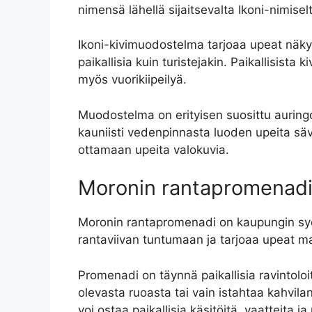
nimensä lähellä sijaitsevalta Ikoni-nimisel
Ikoni-kivimuodostelma tarjoaa upeat näkym
paikallisia kuin turistejakin. Paikallisista
myös vuorikiipeilyä.
Muodostelma on erityisen suosittu auringo
kauniisti vedenpinnasta luoden upeita säv
ottamaan upeita valokuvia.
Moronin rantapromenad
Moronin rantapromenadi on kaupungin sydä
rantaviivan tuntumaan ja tarjoaa upeat 
Promenadi on täynnä paikallisia ravintoloit
olevasta ruoasta tai vain istahtaa kahvila
voi ostaa paikallisia käsitöitä, vaatteita 