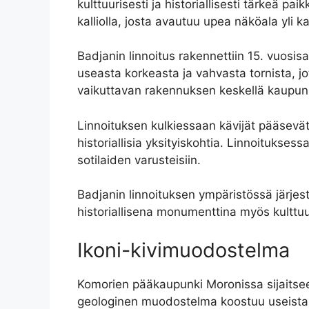
kulttuurisesti ja historiallisesti tärkeä pa
kalliolla, josta avautuu upea näköala yli 
Badjanin linnoitus rakennettiin 15. vuosisa
useasta korkeasta ja vahvasta tornista, jot
vaikuttavan rakennuksen keskellä kaupun
Linnoituksen kulkiessaan kävijät pääsevät
historiallisia yksityiskohtia. Linnoitukses
sotilaiden varusteisiin.
Badjanin linnoituksen ympäristössä järjeste
historiallisena monumenttina myös kulttuur
Ikoni-kivimuodostelma
Komorien pääkaupunki Moronissa sijaitse
geologinen muodostelma koostuu useista 