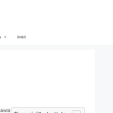
a
linkit
näistä