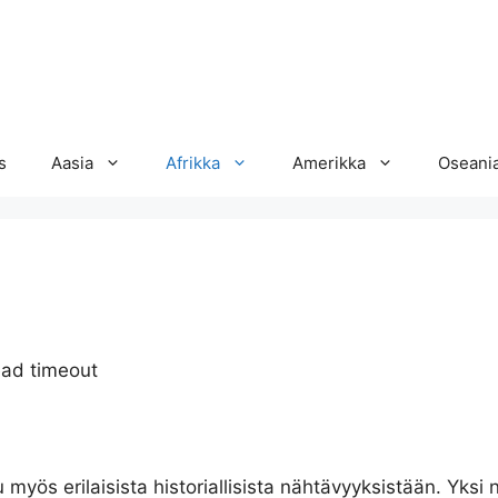
s
Aasia
Afrikka
Amerikka
Oseani
ead timeout
yös erilaisista historiallisista nähtävyyksistään. Yksi 