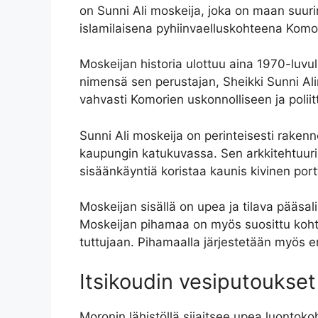
on Sunni Ali moskeija, joka on maan suuri
islamilaisena pyhiinvaelluskohteena Komor
Moskeijan historia ulottuu aina 1970-luvull
nimensä sen perustajan, Sheikki Sunni Alin
vahvasti Komorien uskonnolliseen ja polii
Sunni Ali moskeija on perinteisesti raken
kaupungin katukuvassa. Sen arkkitehtuuri j
sisäänkäyntiä koristaa kaunis kivinen port
Moskeijan sisällä on upea ja tilava pääsali,
Moskeijan pihamaa on myös suosittu kohta
tuttujaan. Pihamaalla järjestetään myös eril
Itsikoudin vesiputoukset
Moronin lähistöllä sijaitsee upea luontok