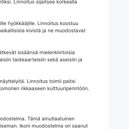
tiksi. Linnoitus sijaitsee korkealla
ille hyökkääjille. Linnoitus koostuu
paikallisista kivistä ja ne muodostavat
ätkevät sisäänsä mielenkiintoisia
isiin taideaarteisiin sekä aseisiin ja
yttelyitä. Linnoitus toimii paitsi
 Komorien rikkaaseen kulttuuriperintöön.
uodostelma. Tämä ainutlaatuinen
maiseman. Ikoni muodostelma on saanut