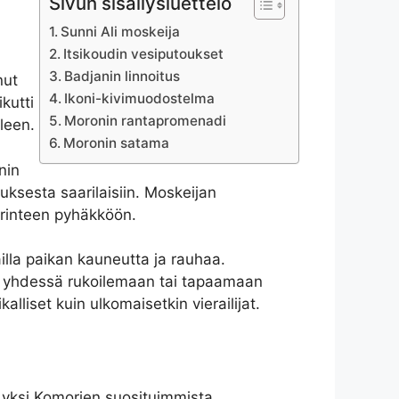
Sivun sisällysluettelo
Sunni Ali moskeija
Itsikoudin vesiputoukset
Badjanin linnoitus
nut
Ikoni-kivimuodostelma
kutti
Moronin rantapromenadi
leen.
Moronin satama
nin
uksesta saarilaisiin. Moskeijan
perinteen pyhäkköön.
hailla paikan kauneutta ja rauhaa.
ne yhdessä rukoilemaan tai tapaamaan
alliset kuin ulkomaisetkin vierailijat.
t yksi Komorien suosituimmista