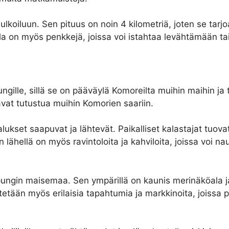
koiluun. Sen pituus on noin 4 kilometriä, joten se tarj
la on myös penkkejä, joissa voi istahtaa levähtämään ta
gille, sillä se on pääväylä Komoreilta muihin maihin ja
uavat tutustua muihin Komorien saariin.
lukset saapuvat ja lähtevät. Paikalliset kalastajat tuov
lähellä on myös ravintoloita ja kahviloita, joissa voi na
gin maisemaa. Sen ympärillä on kaunis merinäköala ja s
stetään myös erilaisia tapahtumia ja markkinoita, joissa