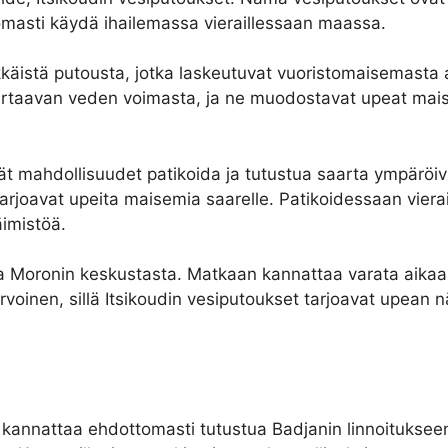
tomasti käydä ihailemassa vieraillessaan maassa.
kkäistä putousta, jotka laskeutuvat vuoristomaisemasta 
rtaavan veden voimasta, ja ne muodostavat upeat mais
 mahdollisuudet patikoida ja tutustua saarta ympäröivä
 tarjoavat upeita maisemia saarelle. Patikoidessaan vier
äimistöä.
a Moronin keskustasta. Matkaan kannattaa varata aikaa, 
arvoinen, sillä Itsikoudin vesiputoukset tarjoavat upean
en kannattaa ehdottomasti tutustua Badjanin linnoituksee