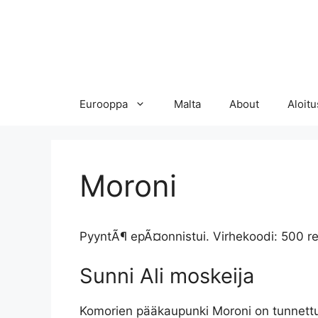
Eurooppa
Malta
About
Aloitu
Moroni
PyyntÃ¶ epÃ¤onnistui. Virhekoodi: 500 r
Sunni Ali moskeija
Komorien pääkaupunki Moroni on tunnettu m