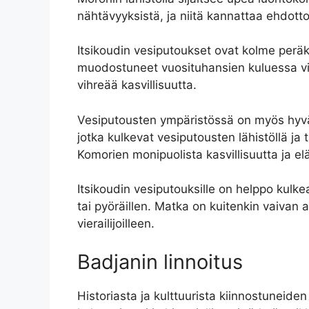
nähtävyyksistä, ja niitä kannattaa ehdot
Itsikoudin vesiputoukset ovat kolme perä
muodostuneet vuosituhansien kuluessa vi
vihreää kasvillisuutta.
Vesiputousten ympäristössä on myös hyvät
jotka kulkevat vesiputousten lähistöllä ja
Komorien monipuolista kasvillisuutta ja el
Itsikoudin vesiputouksille on helppo kulke
tai pyöräillen. Matka on kuitenkin vaivan 
vierailijoilleen.
Badjanin linnoitus
Historiasta ja kulttuurista kiinnostuneid