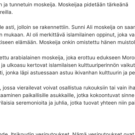
n ja tunnetuin moskeija. Moskeijaa pidetään tärkeänä
eilla.
e asti, jolloin se rakennettiin. Sunni Ali moskeija on saa
 mukaan. Al oli merkittävä islamilainen oppinut, joka vai
ttiseen elämään. Moskeija onkin omistettu hänen muistol
nettu arabialainen moskeija, joka erottuu edukseen Moro
a ulkoasu kertovat islamilaisen kulttuuriperinnön vaikut
ti, jonka läpi astuessaan astuu ikivanhan kulttuurin ja 
 jossa vierailevat voivat osallistua rukouksiin tai vain i
aminen paikallisille asukkaille, jotka kokoontuvat sin
aisia seremonioita ja juhlia, jotka tuovat yhteen niin paik
ohde, Itsikoudin vesiputoukset. Nämä vesiputoukset ova