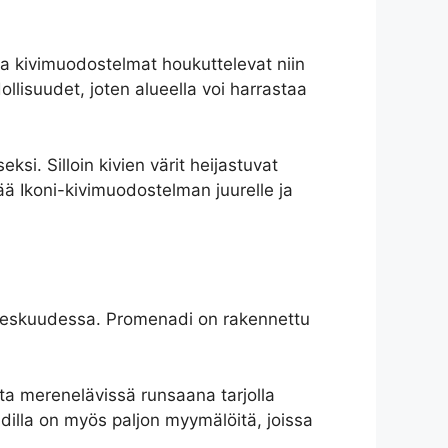
ja kivimuodostelmat houkuttelevat niin
dollisuudet, joten alueella voi harrastaa
i. Silloin kivien värit heijastuvat
ää Ikoni-kivimuodostelman juurelle ja
n keskuudessa. Promenadi on rakennettu
esta merenelävissä runsaana tarjolla
adilla on myös paljon myymälöitä, joissa