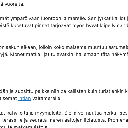
tä vuorelta.
ät ympäröivään luontoon ja merelle. Sen jyrkät kalliot 
 kivistä koostuvat pinnat tarjoavat myös hyvät kiipeilymah
nlaskun aikaan, jolloin koko maisema muuttuu satumaiseks
yjä. Monet matkailijat tulevatkin ihailemaan tätä näkym
i
n ja suosittu paikka niin paikallisten kuin turistienki
maisemat
Intian
valtamerelle.
a, kahviloita ja myymälöitä. Siellä voi nauttia herkullis
n terassille ja seurata meren aaltojen liplatusta. Promen
ja muita matkamuistoja.