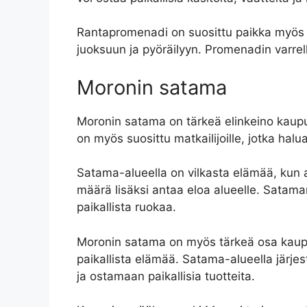
Rantapromenadi on suosittu paikka myös ul
juoksuun ja pyöräilyyn. Promenadin varrel
Moronin satama
Moronin satama on tärkeä elinkeino kaupun
on myös suosittu matkailijoille, jotka hal
Satama-alueella on vilkasta elämää, kun a
määrä lisäksi antaa eloa alueelle. Sataman 
paikallista ruokaa.
Moronin satama on myös tärkeä osa kaupun
paikallista elämää. Satama-alueella järje
ja ostamaan paikallisia tuotteita.