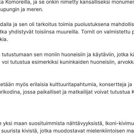
ikka Komoreilla, ja se onkin nimetty kansalliseksi monumen
kaupungin ja meren.
dalla ja sen oli tarkoitus toimia puolustuksena mahdollis
ka yhdistyvät toisiinsa muureilla. Tornit on valmistettu 
kia.
 tutustumaan sen moniin huoneisiin ja käytäviin, jotka k
sa voi tutustua esimerkiksi kuninkaiden huoneisiin, arvokka
tään myös erilaisia kulttuuritapahtumia, konsertteja ja nä
ikodina, jossa paikalliset ja matkailijat voivat tutustua
e yksi maan suosituimmista nähtävyyksistä, Ikoni-kivim
suurista kivistä, jotka muodostavat mielenkiintoisen 