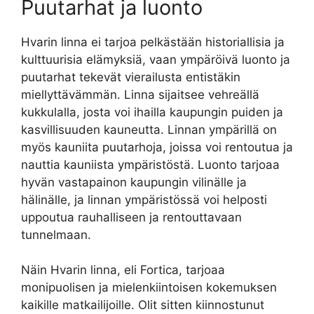
Puutarhat ja luonto
Hvarin linna ei tarjoa pelkästään historiallisia ja
kulttuurisia elämyksiä, vaan ympäröivä luonto ja
puutarhat tekevät vierailusta entistäkin
miellyttävämmän. Linna sijaitsee vehreällä
kukkulalla, josta voi ihailla kaupungin puiden ja
kasvillisuuden kauneutta. Linnan ympärillä on
myös kauniita puutarhoja, joissa voi rentoutua ja
nauttia kauniista ympäristöstä. Luonto tarjoaa
hyvän vastapainon kaupungin vilinälle ja
hälinälle, ja linnan ympäristössä voi helposti
uppoutua rauhalliseen ja rentouttavaan
tunnelmaan.
Näin Hvarin linna, eli Fortica, tarjoaa
monipuolisen ja mielenkiintoisen kokemuksen
kaikille matkailijoille. Olit sitten kiinnostunut