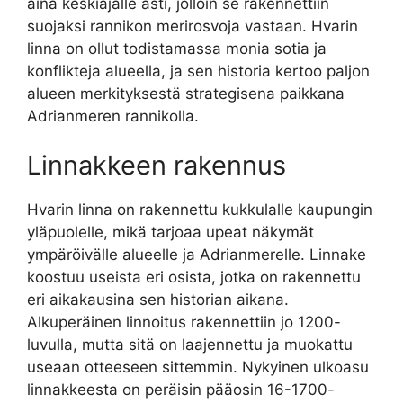
aina keskiajalle asti, jolloin se rakennettiin
suojaksi rannikon merirosvoja vastaan. Hvarin
linna on ollut todistamassa monia sotia ja
konflikteja alueella, ja sen historia kertoo paljon
alueen merkityksestä strategisena paikkana
Adrianmeren rannikolla.
Linnakkeen rakennus
Hvarin linna on rakennettu kukkulalle kaupungin
yläpuolelle, mikä tarjoaa upeat näkymät
ympäröivälle alueelle ja Adrianmerelle. Linnake
koostuu useista eri osista, jotka on rakennettu
eri aikakausina sen historian aikana.
Alkuperäinen linnoitus rakennettiin jo 1200-
luvulla, mutta sitä on laajennettu ja muokattu
useaan otteeseen sittemmin. Nykyinen ulkoasu
linnakkeesta on peräisin pääosin 16-1700-