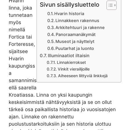
Hvarin
Sivun sisällysluettelo
linna, joka
Hvarin historia
tunnetaan
Linnakkeen rakennus
myös
Arkkitehtuuri ja rakenne
nimellä
Panoraamanäkymät
Fortica tai
Museot ja näyttelyt
Forteresse,
Puutarhat ja luonto
sijaitsee
Illuminaatiot iltaisin
Hvarin
Linnakierrokset
kaupungiss
Vinkit vierailijoille
a
Aiheeseen liittyviä linkkejä
samannimis
ellä saarella
Kroatiassa. Linna on yksi kaupungin
keskeisimmistä nähtävyyksistä ja se on ollut
tärkeä osa paikallista historiaa jo vuosisatojen
ajan. Linnake on rakennettu
puolustustarkoituksiin ja sen historia ulottuu