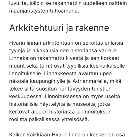
luvuilta, jolloin se rakennettiin uudelleen osittain
maanjäristysten tuhoamana.
Arkkitehtuuri ja rakenne
Hvarin linnan arkkitehtuuri on sekoitus erilaisia
tyylejä ja aikakausia sen historiansa varrella.
Linnake on rakennettu kivestä ja sen korkeat
muurit sekä tornit ovat tyypillisiä keskiaikaiselle
linnoitukselle. Linnakkeesta avautuu upea
näköala kaupungin ylle ja Adrianmerelle, mikä
tekee siitä suositun nähtävyyden turistien
keskuudessa. Linnoituksessa on myös useita
historiallisia näyttelyitä ja museoita, jotka
kertovat alueen historiasta ja linnoituksen
roolista paikallisessa yhteisössä.
Kaiken kaikkiaan Hvarin linna on keskeinen osa