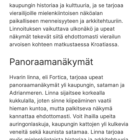
kaupungin historiaa ja kulttuuria, ja se tarjoaa
vierailijoille mielenkiintoisen näköalan
paikalliseen menneisyyteen ja arkkitehtuuriin.
Linnoituksen vaikuttava ulkonäkö ja upeat
näkymät tekevät siitä ehdottomasti vierailun
arvoisen kohteen matkustaessa Kroatiassa.
Panoraamanäkymät
Hvarin linna, eli Fortica, tarjoaa upeat
panoraamanäkymät yli kaupungin, sataman ja
Adrianmeren. Linna sijaitsee korkealla
kukkulalla, joten sinne kiipeäminen vaatii
hieman kuntoa, mutta palkitseva näkymä
kannattaa ehdottomasti. Voit ihailla upeita
auringonlaskuja, kaupungin kattojen yli kulkevia
veneitä sekä kaunista satamaa. Linna tarjoaa
myös mielenkiintoista historiaa ja arkkitehtuuria,