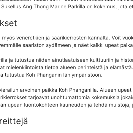
 Sukellus Ang Thong Marine Parkilla on kokemus, jota et 
okset
yös veneretkien ja saarikierrosten kannalta. Voit vuokra
yvemmälle saariston sydämeen ja näet kaikki upeat paika
rilla ja tutustua niiden ainutlaatuiseen kulttuuriin ja histo
avat mielenkiintoista tietoa alueen perinteistä ja elämäst
 ja tutustua Koh Phanganin lähiympäristöön.
erailun arvoinen paikka Koh Phanganilla. Alueen upeat
ikierrokset tarjoavat unohtumattomia kokemuksia jokaise
ämän upean luontokohteen kauneuden ja tehdä muistoja, 
reittejä