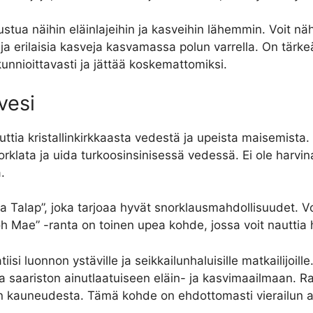
tua näihin eläinlajeihin ja kasveihin lähemmin. Voit näh
i ja erilaisia kasveja kasvamassa polun varrella. On tärk
 kunnioittavasti ja jättää koskemattomiksi.
vesi
uttia kristallinkirkkaasta vedestä ja upeista maisemista
klata ja uida turkoosinsinisessä vedessä. Ei ole harvina
.
Talap”, joka tarjoaa hyvät snorklausmahdollisuudet. Voit 
Koh Mae” -ranta on toinen upea kohde, jossa voit nauttia
i luonnon ystäville ja seikkailunhaluisille matkailijoille.
saariston ainutlaatuiseen eläin- ja kasvimaailmaan. Rant
 kauneudesta. Tämä kohde on ehdottomasti vierailun a