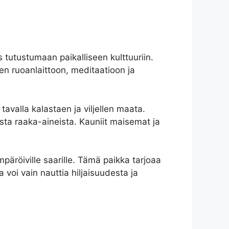
tutustumaan paikalliseen kulttuuriin.
isen ruoanlaittoon, meditaatioon ja
tavalla kalastaen ja viljellen maata.
eista raaka-aineista. Kauniit maisemat ja
päröiville saarille. Tämä paikka tarjoaa
oi vain nauttia hiljaisuudesta ja