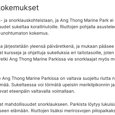
takokemukset
 ja snorklauskohteistaan, ja Ang Thong Marine Park ei o
det sukeltaa koralliriutoille. Riuttojen pohjalla asustele
on unohtumaton kokemus.
a järjestetään yleensä päiväretkenä, ja mukaan pääsee n
t kursseja ja ohjattuja sukelluksia eri taitotasoille, joten
etki Ang Thong Marine Parkissa vie snorklaajat myös mu
e Ang Thong Marine Parkissa on valtava suojeltu riutta n
ää. Sukeltaessa voi törmätä upeisiin merikilpikonnin ja l
evat eteenpäin valtavalla voimallaan.
mahdollisuudet snorklaukseen. Parkista löytyy lukuisia 
seen elämään. Riuttojen lisäksi merirosvojen piilopaika