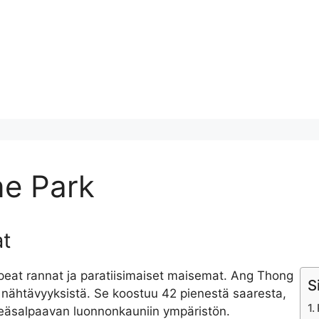
e Park
at
peat rannat ja paratiisimaiset maisemat. Ang Thong
S
nähtävyyksistä. Se koostuu 42 pienestä saaresta,
enkeäsalpaavan luonnonkauniin ympäristön.