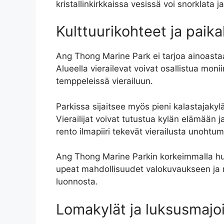
kristallinkirkkaissa vesissä voi snorklata ja
Kulttuurikohteet ja paika
Ang Thong Marine Park ei tarjoa ainoasta
Alueella vierailevat voivat osallistua moni
temppeleissä vierailuun.
Parkissa sijaitsee myös pieni kalastajakylä
Vierailijat voivat tutustua kylän elämään j
rento ilmapiiri tekevät vierailusta unoh
Ang Thong Marine Parkin korkeimmalla huip
upeat mahdollisuudet valokuvaukseen ja 
luonnosta.
Lomakylät ja luksusmajo