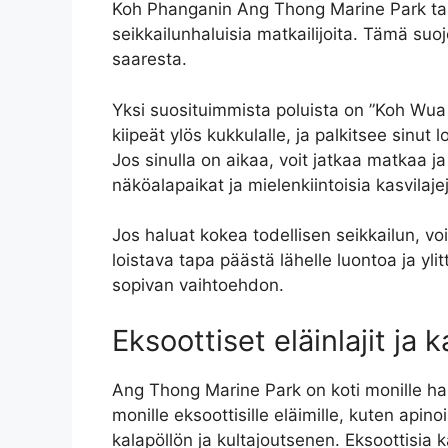
Koh Phanganin Ang Thong Marine Park tarjo
seikkailunhaluisia matkailijoita. Tämä suo
saaresta.
Yksi suosituimmista poluista on ”Koh Wua 
kiipeät ylös kukkulalle, ja palkitsee sinut
Jos sinulla on aikaa, voit jatkaa matkaa j
näköalapaikat ja mielenkiintoisia kasvilaje
Jos haluat kokea todellisen seikkailun, vo
loistava tapa päästä lähelle luontoa ja ylitt
sopivan vaihtoehdon.
Eksoottiset eläinlajit ja k
Ang Thong Marine Park on koti monille harvi
monille eksoottisille eläimille, kuten apino
kalapöllön ja kultajoutsenen. Eksoottisia k