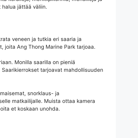
halua jättää väliin.
ta veneen ja tutkia eri saaria ja
t, joita Ang Thong Marine Park tarjoaa.
riaan. Monilla saarilla on pieniä
ä. Saarikierrokset tarjoavat mahdollisuuden
 maisemat, snorklaus- ja
lle matkailijalle. Muista ottaa kamera
joita et koskaan unohda.