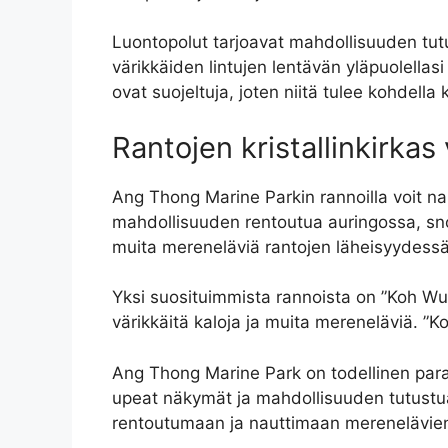
Luontopolut tarjoavat mahdollisuuden tutus
värikkäiden lintujen lentävän yläpuolellas
ovat suojeltuja, joten niitä tulee kohdella
Rantojen kristallinkirkas 
Ang Thong Marine Parkin rannoilla voit na
mahdollisuuden rentoutua auringossa, snor
muita mereneläviä rantojen läheisyydessä
Yksi suosituimmista rannoista on ”Koh Wua 
värikkäitä kaloja ja muita mereneläviä. ”
Ang Thong Marine Park on todellinen paratiis
upeat näkymät ja mahdollisuuden tutustua 
rentoutumaan ja nauttimaan merenelävien