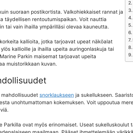
in suoraan postikortista. Valkohiekkaiset rannat ja
a täydellisen rentoutumispaikan. Voit nauttia
 tai vain ihailla ympärilläsi olevaa kauneutta.
orkeita kallioita, jotka tarjoavat upeat näköalat
s kallioille ja ihailla upeita auringonlaskuja tai
Marine Parkin maisemat tarjoavat upeita
taa muistorikkaan kuvan.
hdollisuudet
t mahdollisuudet
snorklaukseen
ja sukellukseen. Saaristo
uksesta unohtumattoman kokemuksen. Voit uppoutua mere
viä.
arkilla ovat myös erinomaiset. Useat sukelluskoulut ta
 vedenalaiseen maailmaan. Pääset ihmettelemään värikkäitä