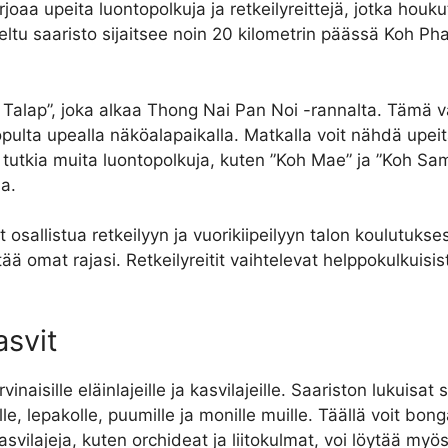
aa upeita luontopolkuja ja retkeilyreittejä, jotka houku
jeltu saaristo sijaitsee noin 20 kilometrin päässä Koh P
Talap”, joka alkaa Thong Nai Pan Noi -rannalta. Tämä va
 lopulta upealla näköalapaikalla. Matkalla voit nähdä upei
a tutkia muita luontopolkuja, kuten ”Koh Mae” ja ”Koh Sa
ja.
it osallistua retkeilyyn ja vuorikiipeilyyn talon koulutuk
ää omat rajasi. Retkeilyreitit vaihtelevat helppokulkuisista 
asvit
naisille eläinlajeille ja kasvilajeille. Saariston lukuisa
ille, lepakolle, puumille ja monille muille. Täällä voit bon
asvilajeja, kuten orchideat ja liitokulmat, voi löytää myös