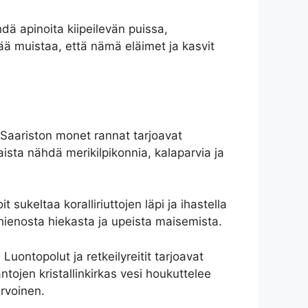
dä apinoita kiipeilevän puissa,
eää muistaa, että nämä eläimet ja kasvit
. Saariston monet rannat tarjoavat
ista nähdä merikilpikonnia, kalaparvia ja
sukeltaa koralliriuttojen läpi ja ihastella
 hienosta hiekasta ja upeista maisemista.
 Luontopolut ja retkeilyreitit tarjoavat
ojen kristallinkirkas vesi houkuttelee
rvoinen.