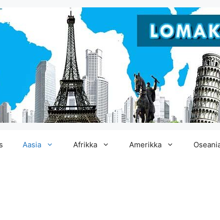
s
Aasia
Afrikka
Amerikka
Oseani