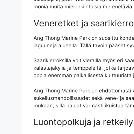
monia muita mielenkiintoisia mereneläviä.
Veneretket ja saarikierr
Ang Thong Marine Park on suosittu kohde m
laguuneja alueella. Tällä tavoin pääset s
Saarikierroksilla voit vierailla myös eri saa
kalastajakyliä ja temppeleitä, jotka tarjo
oppia enemmän paikallisesta kulttuurista
Ang Thong Marine Park on ehdottomasti vi
sukellusmahdollisuudet sekä vene- ja saar
mukaan, sillä haluat varmasti ikuistaa t
Luontopolkuja ja retkeily