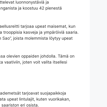
ttelevat luonnonystäviä ja
hanganista ja koostuu 42 pienestä
ellusreitti tarjoaa upeat maisemat, kun
ta trooppisia kasveja ja ympäröiviä saaria.
m Sao”, joista molemmista löytyy upeat
sessa olevien oppaiden johdolla. Tämä on
vaativiin, joten voit valita itsellesi
t sademetsät tarjoavat suojapaikkoja
gata upeat lintulajit, kuten vuorikakan,
 saariston eri osista.