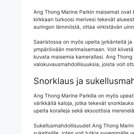
Ang Thong Marine Parkin maisemat ovat ku
kirkkaan turkoosi merivesi tekevät alueest
auringon lämmöstä, ottaa virkistävän uinnin
Saaristossa on myös upeita jyrkänteitä ja k
ympäröivään merimaisemaan. Voit kiivetä ylö
kuvata maisemia kamerallasi. Ang Thong 
valokuvausmahdollisuuksia, joista voit ot
Snorklaus ja sukellusma
Ang Thong Marine Parkilla on myös upea
värikkäitä kaloja, jotka tekevät snorkla
upeita koralleja sekä eksoottisia merenelä
Sukellusmahdollisuudet Ang Thong Marine P
sukeltajille, joten voit tutkia syvemmälle