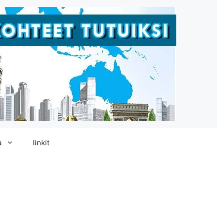
a
linkit