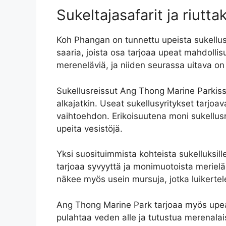
Sukeltajasafarit ja riut
Koh Phangan on tunnettu upeista sukellus-
saaria, joista osa tarjoaa upeat mahdollisuu
mereneläviä, ja niiden seurassa uitava 
Sukellusreissut Ang Thong Marine Parkiss
alkajatkin. Useat sukellusyritykset tarjoava
vaihtoehdon. Erikoisuutena moni sukellusr
upeita vesistöjä.
Yksi suosituimmista kohteista sukelluksill
tarjoaa syvyyttä ja monimuotoista merieläm
näkee myös usein mursuja, jotka luikertel
Ang Thong Marine Park tarjoaa myös upeat 
pulahtaa veden alle ja tutustua merenalai