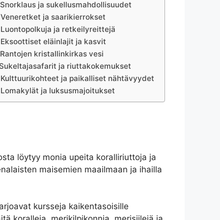
Snorklaus ja sukellusmahdollisuudet
Veneretket ja saarikierrokset
Luontopolkuja ja retkeilyreittejä
Eksoottiset eläinlajit ja kasvit
Rantojen kristallinkirkas vesi
Sukeltajasafarit ja riuttakokemukset
Kulttuurikohteet ja paikalliset nähtävyydet
Lomakylät ja luksusmajoitukset
sta löytyy monia upeita koralliriuttoja ja
nalaisten maisemien maailmaan ja ihailla
rjoavat kursseja kaikentasoisille
 koralleja, merikilpikonnia, merisiilejä ja