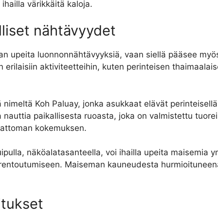
 ihailla värikkäitä kaloja.
lliset nähtävyydet
an upeita luonnonnähtävyyksiä, vaan siellä pääsee myös 
in erilaisiin aktiviteetteihin, kuten perinteisen thaimaala
 nimeltä Koh Paluay, jonka asukkaat elävät perinteisellä 
a nauttia paikallisesta ruoasta, joka on valmistettu tuor
tumattoman kokemuksen.
ulla, näköalatasanteella, voi ihailla upeita maisemia ym
rentoutumiseen. Maiseman kauneudesta hurmioituneena v
itukset