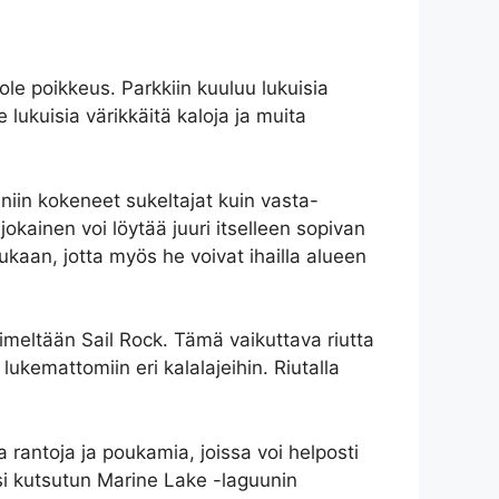
le poikkeus. Parkkiin kuuluu lukuisia
e lukuisia värikkäitä kaloja ja muita
iin kokeneet sukeltajat kuin vasta-
 jokainen voi löytää juuri itselleen sopivan
kaan, jotta myös he voivat ihailla alueen
imeltään Sail Rock. Tämä vaikuttava riutta
ukemattomiin eri kalalajeihin. Riutalla
rantoja ja poukamia, joissa voi helposti
ksi kutsutun Marine Lake -laguunin