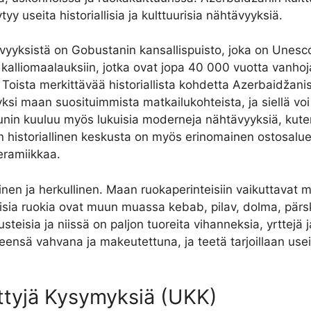
y useita historiallisia ja kulttuurisia nähtävyyksiä.
vyyksistä on Gobustanin kansallispuisto, joka on Unes
n kalliomaalauksiin, jotka ovat jopa 40 000 vuotta vanho
. Toista merkittävää historiallista kohdetta Azerbaidžan
ksi maan suosituimmista matkailukohteista, ja siellä voi
Bakunin kuuluu myös lukuisia moderneja nähtävyyksiä, kute
n historiallinen keskusta on myös erinomainen ostosalue,
eramiikkaa.
nen ja herkullinen. Maan ruokaperinteisiin vaikuttavat 
llisia ruokia ovat muun muassa kebab, pilav, dolma, pärs
teisia ja niissä on paljon tuoreita vihanneksia, yrttejä
eensä vahvana ja makeutettuna, ja teetä tarjoillaan use
ttyjä Kysymyksiä (UKK)