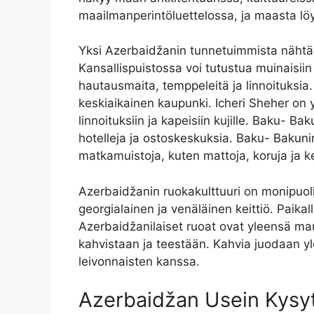
maailmanperintöluettelossa, ja maasta löyty
Yksi Azerbaidžanin tunnetuimmista nähtä
Kansallispuistossa voi tutustua muinaisii
hautausmaita, temppeleitä ja linnoituksia
keskiaikainen kaupunki. Icheri Sheher on y
linnoituksiin ja kapeisiin kujille. Baku- 
hotelleja ja ostoskeskuksia. Baku- Bakuni
matkamuistoja, kuten mattoja, koruja ja k
Azerbaidžanin ruokakulttuuri on monipuoli
georgialainen ja venäläinen keittiö. Paika
Azerbaidžanilaiset ruoat ovat yleensä maus
kahvistaan ja teestään. Kahvia juodaan yl
leivonnaisten kanssa.
Azerbaidžan Usein Kysy