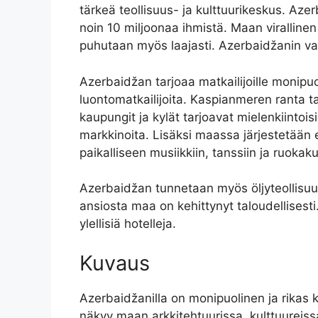
tärkeä teollisuus- ja kulttuurikeskus. Az
noin 10 miljoonaa ihmistä. Maan virallinen 
puhutaan myös laajasti. Azerbaidžanin va
Azerbaidžan tarjoaa matkailijoille monipuo
luontomatkailijoita. Kaspianmeren ranta 
kaupungit ja kylät tarjoavat mielenkiintois
markkinoita. Lisäksi maassa järjestetään e
paikalliseen musiikkiin, tanssiin ja ruokakul
Azerbaidžan tunnetaan myös öljyteollisuud
ansiosta maa on kehittynyt taloudellisest
ylellisiä hotelleja.
Kuvaus
Azerbaidžanilla on monipuolinen ja rikas k
näkyy maan arkkitehtuurissa, kulttuureiss