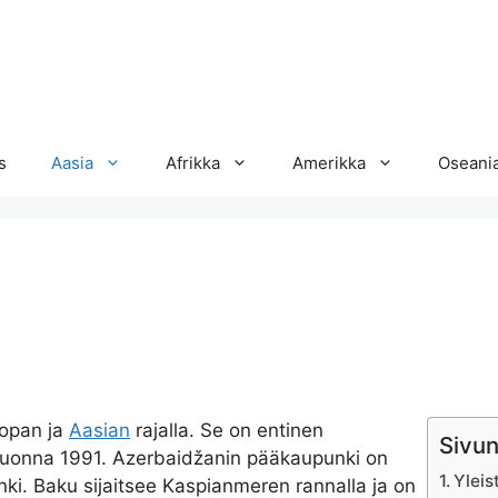
s
Aasia
Afrikka
Amerikka
Oseani
oopan ja
Aasian
rajalla. Se on entinen
Sivun
i vuonna 1991. Azerbaidžanin pääkaupunki on
Yleis
ki. Baku sijaitsee Kaspianmeren rannalla ja on