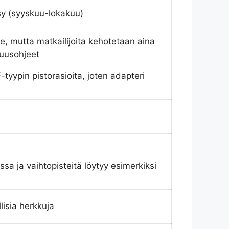
sy (syyskuu-lokakuu)
e, mutta matkailijoita kehotetaan aina
suusohjeet
tyypin pistorasioita, joten adapteri
a ja vaihtopisteitä löytyy esimerkiksi
llisia herkkuja