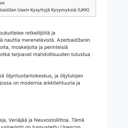
us
baidžan Usein Kysyttyjä Kysymyksiä (UKK)
kuttelee retkeilijöitä ja
kä nauttia merenelävistä. Azerbaidžanin
ita, moskeijoita ja perinteisiä
, jotka tarjoavat mahdollisuuden tutustua
 öljyntuotantokeskus, ja öljytulojen
jossa on modernia arkkitehtuuria ja
teja, Venäjää ja Neuvostoliittoa. Tämä
tuuriperintö on tunnustettu Unescon