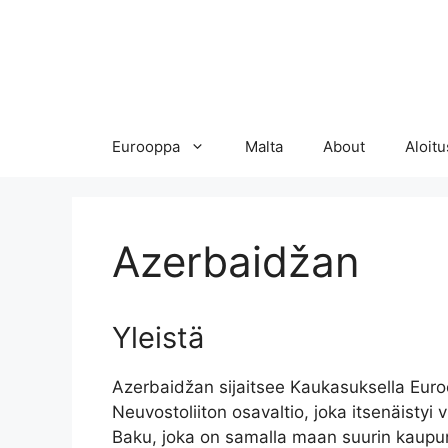
Eurooppa
Malta
About
Aloitu
Azerbaidžan
Yleistä
Azerbaidžan sijaitsee Kaukasuksella Eur
Neuvostoliiton osavaltio, joka itsenäisty
Baku, joka on samalla maan suurin kaupun