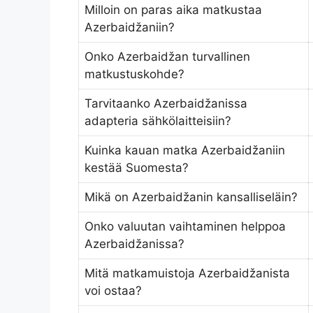
Milloin on paras aika matkustaa
Azerbaidžaniin?
Onko Azerbaidžan turvallinen
matkustuskohde?
Tarvitaanko Azerbaidžanissa
adapteria sähkölaitteisiin?
Kuinka kauan matka Azerbaidžaniin
kestää Suomesta?
Mikä on Azerbaidžanin kansalliseläin?
Onko valuutan vaihtaminen helppoa
Azerbaidžanissa?
Mitä matkamuistoja Azerbaidžanista
voi ostaa?