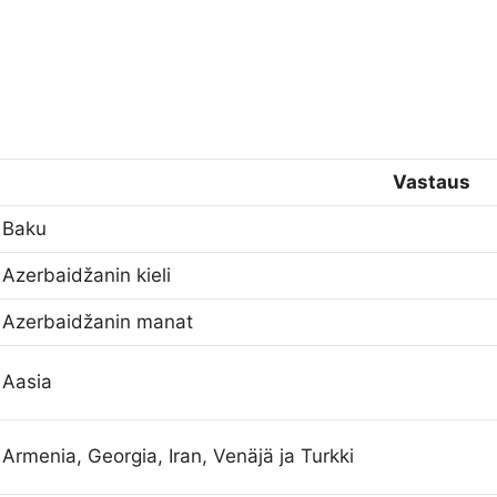
Vastaus
Baku
Azerbaidžanin kieli
Azerbaidžanin manat
Aasia
Armenia, Georgia, Iran, Venäjä ja Turkki