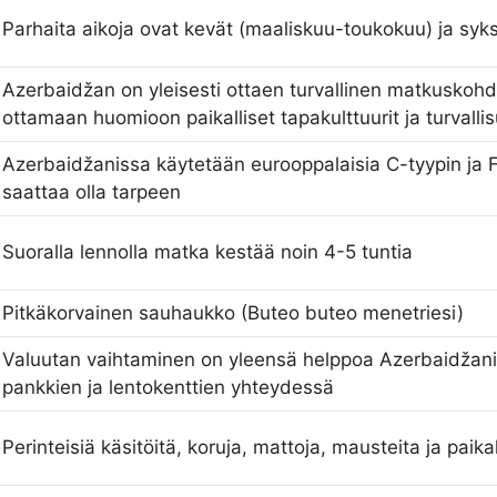
Parhaita aikoja ovat kevät (maaliskuu-toukokuu) ja syk
Azerbaidžan on yleisesti ottaen turvallinen matkuskohd
ottamaan huomioon paikalliset tapakulttuurit ja turvalli
Azerbaidžanissa käytetään eurooppalaisia C-tyypin ja F-
saattaa olla tarpeen
Suoralla lennolla matka kestää noin 4-5 tuntia
Pitkäkorvainen sauhaukko (Buteo buteo menetriesi)
Valuutan vaihtaminen on yleensä helppoa Azerbaidžaniss
pankkien ja lentokenttien yhteydessä
Perinteisiä käsitöitä, koruja, mattoja, mausteita ja paika