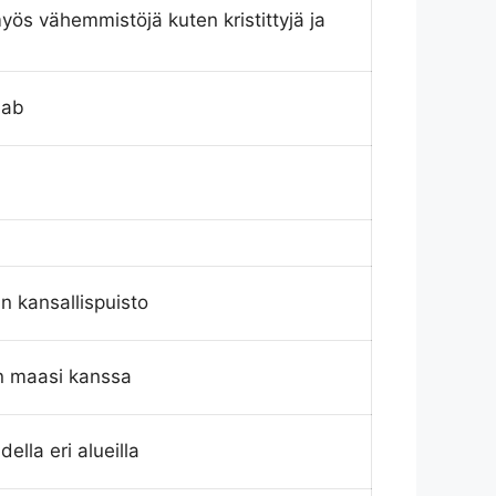
yös vähemmistöjä kuten kristittyjä ja
bab
n kansallispuisto
an maasi kanssa
ella eri alueilla