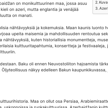
Kuva
erbaidžan on monikulttuurinen maa, jossa asuu
Azer
kieli on azeri, mutta englantia ja venäjää
luutta on manati.
lisia nähtävyyksiä ja kokemuksia. Maan kaunis luonto hou
tarjoaa upeita maisemia ja mahdollisuuden rentoutua se
ia nähtävyyksiä, kuten historiallisia monumentteja, museo
rilaisia kulttuuritapahtumia, konsertteja ja festivaaleja
ttuuriin.
estaan. Baku oli ennen Neuvostoliiton hajoamista tärkeä
i. Öljyteollisuus näkyy edelleen Bakun kaupunkikuvassa, 
ulttuurihistoria. Maa on ollut osa Persiaa, Arabiemiraat
a, uskonnoissa ja ruokakulttuurissa. Azerbaidžanin kult