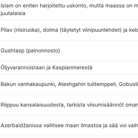
Islam on eniten harjoitettu uskonto, mutta maassa on m
juutalaisia
Pilav (riisiruoka), dolma (täytetyt viinipuunlehdet) ja ke
Gushtasp (painonnosto)
Öljyvarannoistaan ja Kaspianmerestä
Bakun vanhakaupunki, Ateshgahin tulitemppeli, Gobusti
Riippuu kansalaisuudesta, tarkista viisumisäännöt om
Azerbaidžanissa vallitsee maan ilmastoa ja sää voi vaihd