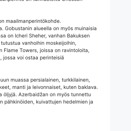
con maailmanperintökohde.
ja. Gobustanin alueella on myös muinaisia
issa on Icheri Sheher, vanhan Bakuksen
 tutustua vanhoihin moskeijoihin,
n Flame Towers, joissa on ravintoloita,
 jossa voi ostaa perinteisiä
muun muassa persialainen, turkkilainen,
keet, manti ja leivonnaiset, kuten baklava.
 ja öljyjä. Azerbaidžan on myös tunnettu
in pähkinöiden, kuivattujen hedelmien ja