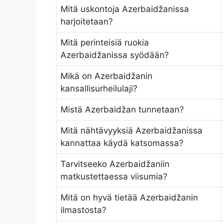
Mitä uskontoja Azerbaidžanissa
harjoitetaan?
Mitä perinteisiä ruokia
Azerbaidžanissa syödään?
Mikä on Azerbaidžanin
kansallisurheilulaji?
Mistä Azerbaidžan tunnetaan?
Mitä nähtävyyksiä Azerbaidžanissa
kannattaa käydä katsomassa?
Tarvitseeko Azerbaidžaniin
matkustettaessa viisumia?
Mitä on hyvä tietää Azerbaidžanin
ilmastosta?