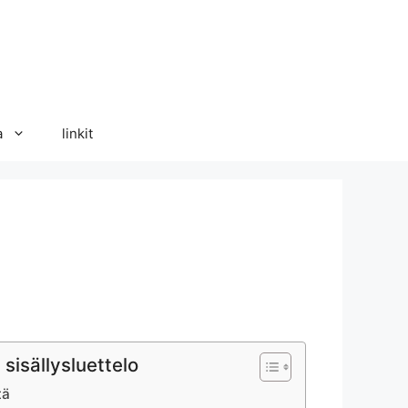
a
linkit
 sisällysluettelo
tä