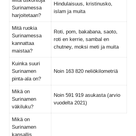
Mitä uskontoja
Hindulaisuus, kristinusko,
Surinamessa
islam ja muita
harjoitetaan?
Mitä ruokia
Roti, pom, bakabana, saoto,
Surinamessa
roti en kerrie, sambal en
kannattaa
chutney, moksi meti ja muita
maistaa?
Kuinka suuri
Surinamen
Noin 163 820 neliökilometriä
pinta-ala on?
Mikä on
Noin 591 919 asukasta (arvio
Surinamen
vuodelta 2021)
väkiluku?
Mikä on
Surinamen
kansallis