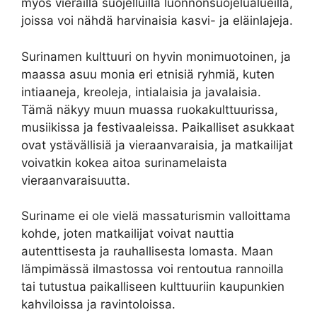
myös vierailla suojelluilla luonnonsuojelualueilla,
joissa voi nähdä harvinaisia kasvi- ja eläinlajeja.
Surinamen kulttuuri on hyvin monimuotoinen, ja
maassa asuu monia eri etnisiä ryhmiä, kuten
intiaaneja, kreoleja, intialaisia ja javalaisia.
Tämä näkyy muun muassa ruokakulttuurissa,
musiikissa ja festivaaleissa. Paikalliset asukkaat
ovat ystävällisiä ja vieraanvaraisia, ja matkailijat
voivatkin kokea aitoa surinamelaista
vieraanvaraisuutta.
Suriname ei ole vielä massaturismin valloittama
kohde, joten matkailijat voivat nauttia
autenttisesta ja rauhallisesta lomasta. Maan
lämpimässä ilmastossa voi rentoutua rannoilla
tai tutustua paikalliseen kulttuuriin kaupunkien
kahviloissa ja ravintoloissa.