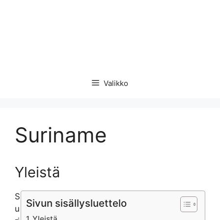
Valikko
Suriname
Yleistä
S
Sivun sisällysluettelo
u
Yleistä