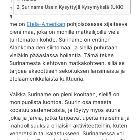
ri
Suriname Usein Kysyttyjä Kysymyksiä (UKK)
n
a
me on
Etelä-Amerikan
pohjoisosassa sijaitseva
pieni maa, joka on monille matkailijoille vielä
tuntematon kohde. Suriname on entinen
Alankomaiden siirtomaa, ja siellä puhutaan
vieläkin pääasiassa hollantia. Tämä tekee
Surinamesta kiehtovan matkakohteen, sillä se
tarjoaa eksoottisen sekoituksen länsimaista ja
eteläamerikkalaista kulttuuria.
Vaikka Suriname on pieni kooltaan, siellä on
monipuolista luontoa. Suurin osa maasta
koostuu sademetsistä, ja löytyy myös suuria
jokia ja järviä, jotka tarjoavat upeita maisemia ja
mahdollisuuksia erilaisiin aktiviteetteihin, kuten
veneretkiin tai kalastukseen. Surinamessa voi