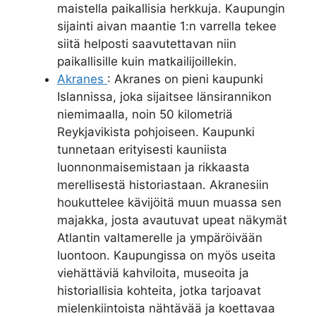
maistella paikallisia herkkuja. Kaupungin
sijainti aivan maantie 1:n varrella tekee
siitä helposti saavutettavan niin
paikallisille kuin matkailijoillekin.
Akranes
: Akranes on pieni kaupunki
Islannissa, joka sijaitsee länsirannikon
niemimaalla, noin 50 kilometriä
Reykjavikista pohjoiseen. Kaupunki
tunnetaan erityisesti kauniista
luonnonmaisemistaan ja rikkaasta
merellisestä historiastaan. Akranesiin
houkuttelee kävijöitä muun muassa sen
majakka, josta avautuvat upeat näkymät
Atlantin valtamerelle ja ympäröivään
luontoon. Kaupungissa on myös useita
viehättäviä kahviloita, museoita ja
historiallisia kohteita, jotka tarjoavat
mielenkiintoista nähtävää ja koettavaa