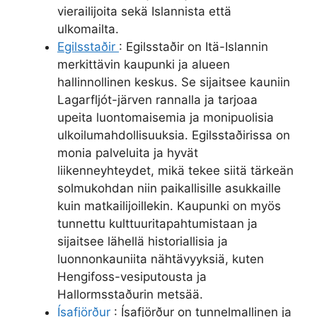
vierailijoita sekä Islannista että
ulkomailta.
Egilsstaðir
: Egilsstaðir on Itä-Islannin
merkittävin kaupunki ja alueen
hallinnollinen keskus. Se sijaitsee kauniin
Lagarfljót-järven rannalla ja tarjoaa
upeita luontomaisemia ja monipuolisia
ulkoilumahdollisuuksia. Egilsstaðirissa on
monia palveluita ja hyvät
liikenneyhteydet, mikä tekee siitä tärkeän
solmukohdan niin paikallisille asukkaille
kuin matkailijoillekin. Kaupunki on myös
tunnettu kulttuuritapahtumistaan ja
sijaitsee lähellä historiallisia ja
luonnonkauniita nähtävyyksiä, kuten
Hengifoss-vesiputousta ja
Hallormsstaðurin metsää.
Ísafjörður
: Ísafjörður on tunnelmallinen ja