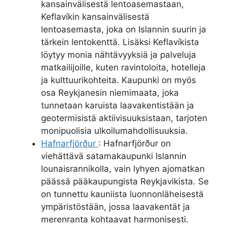
kansainvälisestä lentoasemastaan,
Keflavíkin kansainvälisestä
lentoasemasta, joka on Islannin suurin ja
tärkein lentokenttä. Lisäksi Keflavíkista
löytyy monia nähtävyyksiä ja palveluja
matkailijoille, kuten ravintoloita, hotelleja
ja kulttuurikohteita. Kaupunki on myös
osa Reykjanesin niemimaata, joka
tunnetaan karuista laavakentistään ja
geotermisistä aktiivisuuksistaan, tarjoten
monipuolisia ulkoilumahdollisuuksia.
Hafnarfjörður
: Hafnarfjörður on
viehättävä satamakaupunki Islannin
lounaisrannikolla, vain lyhyen ajomatkan
päässä pääkaupungista Reykjavikista. Se
on tunnettu kauniista luonnonläheisestä
ympäristöstään, jossa laavakentät ja
merenranta kohtaavat harmonisesti.