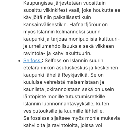
Kaupungissa järjestetään vuosittain
suosittu viikinkifestivaali, joka houkuttelee
kävijöitä niin paikallisesti kuin
kansainvälisestikin. Hafnarfjörður on
myös Islannin kolmanneksi suurin
kaupunki ja tarjoaa monipuolisia kulttuuri-
ja urheilumahdollisuuksia sekä vilkkaan
ravintola- ja kahvilakulttuurin.
Selfoss
: Selfoss on Islannin suurin
etelärannikon asutuskeskus ja keskeinen
kaupunki lähellä Reykjavíkiä. Se on
kuuluisa vehreistä maisemistaan ja
kauniista jokirannoistaan sekä on usein
lähtöpiste monille tutustumisretkille
Islannin luonnonnähtävyyksille, kuten
vesiputouksille ja kuumille lähteille.
Selfossissa sijaitsee myös monia mukavia
kahviloita ja ravintoloita, joissa voi