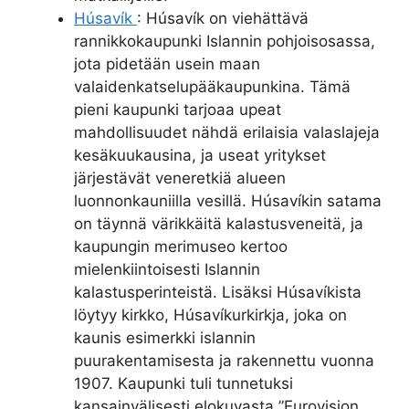
Húsavík
: Húsavík on viehättävä
rannikkokaupunki Islannin pohjoisosassa,
jota pidetään usein maan
valaidenkatselupääkaupunkina. Tämä
pieni kaupunki tarjoaa upeat
mahdollisuudet nähdä erilaisia valaslajeja
kesäkuukausina, ja useat yritykset
järjestävät veneretkiä alueen
luonnonkauniilla vesillä. Húsavíkin satama
on täynnä värikkäitä kalastusveneitä, ja
kaupungin merimuseo kertoo
mielenkiintoisesti Islannin
kalastusperinteistä. Lisäksi Húsavíkista
löytyy kirkko, Húsavíkurkirkja, joka on
kaunis esimerkki islannin
puurakentamisesta ja rakennettu vuonna
1907. Kaupunki tuli tunnetuksi
kansainvälisesti elokuvasta ”Eurovision