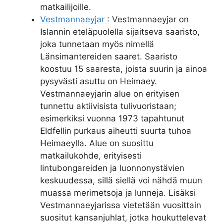
matkailijoille.
Vestmannaeyjar
: Vestmannaeyjar on
Islannin eteläpuolella sijaitseva saaristo,
joka tunnetaan myös nimellä
Länsimantereiden saaret. Saaristo
koostuu 15 saaresta, joista suurin ja ainoa
pysyvästi asuttu on Heimaey.
Vestmannaeyjarin alue on erityisen
tunnettu aktiivisista tulivuoristaan;
esimerkiksi vuonna 1973 tapahtunut
Eldfellin purkaus aiheutti suurta tuhoa
Heimaeylla. Alue on suosittu
matkailukohde, erityisesti
lintubongareiden ja luonnonystävien
keskuudessa, sillä siellä voi nähdä muun
muassa merimetsoja ja lunneja. Lisäksi
Vestmannaeyjarissa vietetään vuosittain
suositut kansanjuhlat, jotka houkuttelevat