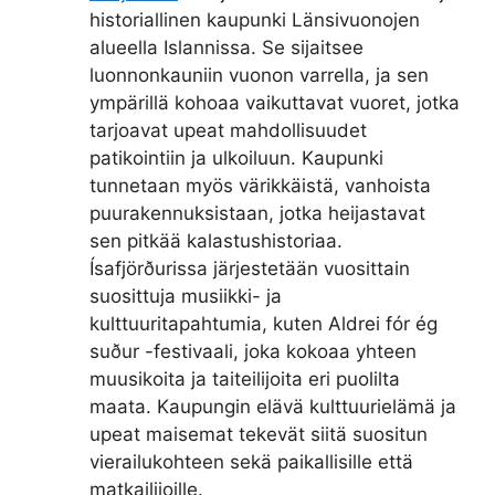
historiallinen kaupunki Länsivuonojen
alueella Islannissa. Se sijaitsee
luonnonkauniin vuonon varrella, ja sen
ympärillä kohoaa vaikuttavat vuoret, jotka
tarjoavat upeat mahdollisuudet
patikointiin ja ulkoiluun. Kaupunki
tunnetaan myös värikkäistä, vanhoista
puurakennuksistaan, jotka heijastavat
sen pitkää kalastushistoriaa.
Ísafjörðurissa järjestetään vuosittain
suosittuja musiikki- ja
kulttuuritapahtumia, kuten Aldrei fór ég
suður -festivaali, joka kokoaa yhteen
muusikoita ja taiteilijoita eri puolilta
maata. Kaupungin elävä kulttuurielämä ja
upeat maisemat tekevät siitä suositun
vierailukohteen sekä paikallisille että
matkailijoille.