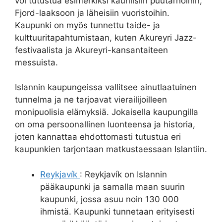
voi tutustua esimerkiksi kauniisiin puutarhoihin,
Fjord-laaksoon ja läheisiin vuoristoihin.
Kaupunki on myös tunnettu taide- ja
kulttuuritapahtumistaan, kuten Akureyri Jazz-
festivaalista ja Akureyri-kansantaiteen
messuista.
Islannin kaupungeissa vallitsee ainutlaatuinen
tunnelma ja ne tarjoavat vierailijoilleen
monipuolisia elämyksiä. Jokaisella kaupungilla
on oma persoonallinen luonteensa ja historia,
joten kannattaa ehdottomasti tutustua eri
kaupunkien tarjontaan matkustaessaan Islantiin.
Reykjavík
: Reykjavík on Islannin
pääkaupunki ja samalla maan suurin
kaupunki, jossa asuu noin 130 000
ihmistä. Kaupunki tunnetaan erityisesti