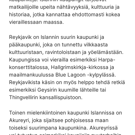
matkailijoille upeita nähtävyyksiä, kulttuuria ja
historiaa, jotka kannattaa ehdottomasti kokea
vieraillessaan maassa.
Reykjavik on Islannin suurin kaupunki ja
pääkaupunki, joka on tunnettu vilkkaasta
kulttuuristaan, ravintoloistaan ja yöelämästään.
Kaupungissa voi vierailla esimerkiksi Harpa-
konserttitalossa, Hallgrimskirkja-kirkossa ja
maailmankuulussa Blue Lagoon -kylpylässä.
Reykjavikista käsin on myös helppo tehdä retkiä
esimerkiksi Geysirin kuumille lähteille tai
Thingvellirin kansallispuistoon.
Toinen mielenkiintoinen kaupunki Islannissa on
Akureyri, joka sijaitsee pohjoisessa maan
toiseksi suurimpana kaupunkina. Akureyrissä