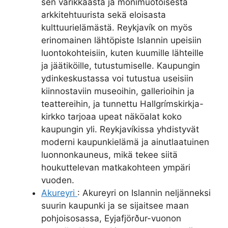
sen värikkäästä ja monimuotoisesta
arkkitehtuurista sekä eloisasta
kulttuurielämästä. Reykjavík on myös
erinomainen lähtöpiste Islannin upeisiin
luontokohteisiin, kuten kuumille lähteille
ja jäätiköille, tutustumiselle. Kaupungin
ydinkeskustassa voi tutustua useisiin
kiinnostaviin museoihin, gallerioihin ja
teattereihin, ja tunnettu Hallgrímskirkja-
kirkko tarjoaa upeat näköalat koko
kaupungin yli. Reykjavíkissa yhdistyvät
moderni kaupunkielämä ja ainutlaatuinen
luonnonkauneus, mikä tekee siitä
houkuttelevan matkakohteen ympäri
vuoden.
Akureyri
: Akureyri on Islannin neljänneksi
suurin kaupunki ja se sijaitsee maan
pohjoisosassa, Eyjafjörður-vuonon