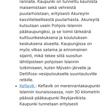
rannalla. Kaupunki on tunnettu kauniista
maisemistaan sekä vehreistä
puutarhoistaan, erityisesti Akureyrin
kasvitieteellisestä puutarhasta. Akureyriä
kutsutaan usein Pohjois-Islannin
pääkaupungiksi, ja se toimii tärkeänä
kulttuurikeskuksena ja koulutuksen
keskuksena alueella. Kaupungissa on
myös vilkas satama ja erinomainen
sijainti, mikä tekee siitä suositun
lähtöpisteen pohjoisen Islannin
tutkimiseen, kuten Mývatn-järvelle ja
Dettifoss-vesiputoukselle suuntautuville
retkille.
Keflavík
: Keflavík on merenrantakaupunki
Islannin lounaisosassa, noin 50 kilometrin
päässä pääkaupunki Reykjavikista.
Kaupunki tunnetaan erityisesti